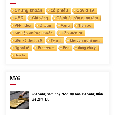
Chứng khoán
cổ phiếu
Covid-19
USD
Giá vàng
Cổ phiếu cần quan tâm
VN-Index
Bitcoin
Vàng
Tiền ảo
Sự kiện chứng khoán
Tiền điện tử
tiền kỹ thuật số
Tỷ giá
khuyến nghị mua
Ngoại tệ
Ethereum
Fed
đáng chú ý
Đầu tư
Mới
Giá vàng hôm nay 26/7, dự báo giá vàng tuần
tới 28/7-1/8