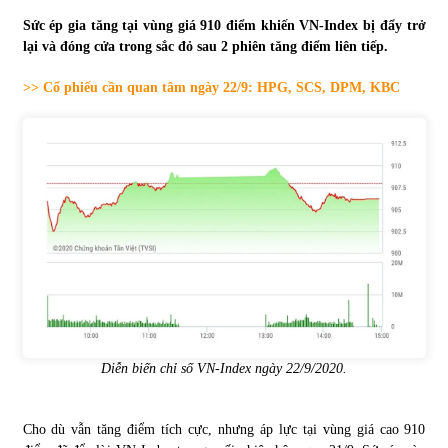
Sức ép gia tăng tại vùng giá 910 điểm khiến VN-Index bị đẩy trở
Tự doanh ngày 3.6.2022: CTCK mua ròng 28,7 tỷ đồng
lại và đóng cửa trong sắc đỏ sau 2 phiên tăng điểm liên tiếp.
06/06/2022
>> Cổ phiếu cần quan tâm ngày 22/9: HPG, SCS, DPM, KBC
Top 10 tỷ phú giàu nhất thế giới – Bảng xếp hạng 2022
31/05/2022
Bất ổn từ các cuộc đấu giá đất ở Thanh Hoá
31/05/2022
Tiền gửi vào ngân hàng tiếp tục tăng mạnh
31/05/2022
Diễn biến chỉ số VN-Index ngày 22/9/2020.
S&P Ratings cập nhật xếp hạng tín nhiệm của
Vietcombank và Eximbank
Cho dù vẫn tăng điểm tích cực, nhưng áp lực tại vùng giá cao 910
31/05/2022