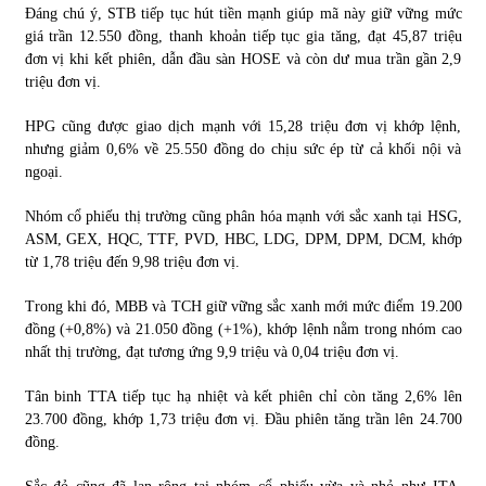
Đáng chú ý, STB tiếp tục hút tiền mạnh giúp mã này giữ vững mức
giá trần 12.550 đồng, thanh khoản tiếp tục gia tăng, đạt 45,87 triệu
đơn vị khi kết phiên, dẫn đầu sàn HOSE và còn dư mua trần gần 2,9
triệu đơn vị.
HPG cũng được giao dịch mạnh với 15,28 triệu đơn vị khớp lệnh,
nhưng giảm 0,6% về 25.550 đồng do chịu sức ép từ cả khối nội và
ngoại.
Nhóm cổ phiếu thị trường cũng phân hóa mạnh với sắc xanh tại HSG,
ASM, GEX, HQC, TTF, PVD, HBC, LDG, DPM, DPM, DCM, khớp
từ 1,78 triệu đến 9,98 triệu đơn vị.
Trong khi đó, MBB và TCH giữ vững sắc xanh mới mức điểm 19.200
đồng (+0,8%) và 21.050 đồng (+1%), khớp lệnh nằm trong nhóm cao
nhất thị trường, đạt tương ứng 9,9 triệu và 0,04 triệu đơn vị.
Tân binh TTA tiếp tục hạ nhiệt và kết phiên chỉ còn tăng 2,6% lên
23.700 đồng, khớp 1,73 triệu đơn vị. Đầu phiên tăng trần lên 24.700
đồng.