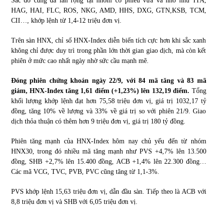
Sắc đỏ cũng đã lan rộng tại nhóm cổ phiếu vừa và nhỏ như ITA,
HAG, HAI, FLC, ROS, NKG, AMD, HHS, DXG, GTN,KSB, TCM,
CII…, khớp lệnh từ 1,4-12 triệu đơn vị.
Trên sàn HNX, chỉ số HNX-Index diễn biến tích cực hơn khi sắc xanh
không chỉ được duy trì trong phần lớn thời gian giao dịch, mà còn kết
phiên ở mức cao nhất ngày nhờ sức cầu mạnh mẽ.
Đóng phiên chứng khoán ngày 22/9, với 84 mã tăng và 83 mã
giảm, HNX-Index tăng 1,61 điểm (+1,23%) lên 132,19 điểm.
Tổng
khối lượng khớp lệnh đạt hơn 75,58 triệu đơn vị, giá trị 1032,17 tỷ
đồng, tăng 10% về lượng và 33% về giá trị so với phiên 21/9. Giao
dịch thỏa thuận có thêm hơn 9 triệu đơn vị, giá trị 180 tỷ đồng.
Phiên tăng mạnh của HNX-Index hôm nay chủ yếu đến từ nhóm
HNX30, trong đó nhiều mã tăng mạnh như PVS +4,7% lên 13.500
đồng, SHB +2,7% lên 15.400 đồng, ACB +1,4% lên 22.300 đồng…
Các mã VCG, TVC, PVB, PVC cũng tăng từ 1,1-3%.
PVS khớp lệnh 15,63 triệu đơn vị, dẫn đầu sàn. Tiếp theo là ACB với
8,8 triệu đơn vị và SHB với 6,05 triệu đơn vị.