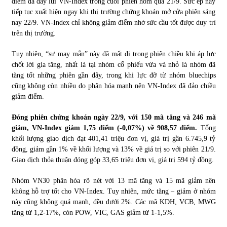
điểm đã đẩy lùi VN-Index trong cuối phiên hôm qua 21/9. Sức ép này
tiếp tục xuất hiện ngay khi thị trường chứng khoán mở cửa phiên sáng
nay 22/9. VN-Index chỉ không giảm điểm nhờ sức cầu tốt được duy trì
Chứng khoán ngày 30/5/2022: Top 10 cổ phiếu nổi bật
trên thị trường.
31/05/2022
Tuy nhiên, “sự may mắn” này đã mất đi trong phiên chiều khi áp lực
chốt lời gia tăng, nhất là tại nhóm cổ phiếu vừa và nhỏ là nhóm đã
Phân tích giá tiền điện tử sau ngày thị trường lập kỷ lục
tăng tốt những phiên gần đây, trong khi lực đỡ từ nhóm bluechips
vốn hóa
cũng không còn nhiều do phân hóa mạnh nên VN-Index đã đảo chiều
09/11/2021
giảm điểm.
Chứng khoán ngày 12/10/2021: Top 10 cổ phiếu nổi bật
Đóng phiên chứng khoán ngày 22/9, với 150 mã tăng và 246 mã
13/10/2021
giảm, VN-Index giảm 1,75 điểm (-0,07%) về 908,57 điểm.
Tổng
khối lượng giao dịch đạt 401,41 triệu đơn vị, giá trị gần 6.745,9 tỷ
đồng, giảm gần 1% về khối lượng và 13% về giá trị so với phiên 21/9.
Giao dịch thỏa thuận đóng góp 33,65 triệu đơn vị, giá trị 594 tỷ đồng.
Top 10 xe bán chạy nhất tháng 9/2021
13/10/2021
Nhóm VN30 phân hóa rõ nét với 13 mã tăng và 15 mã giảm nên
không hỗ trợ tốt cho VN-Index. Tuy nhiên, mức tăng – giảm ở nhóm
này cũng không quá mạnh, đều dưới 2%. Các mã KDH, VCB, MWG
tăng từ 1,2-17%, còn POW, VIC, GAS giảm từ 1-1,5%.