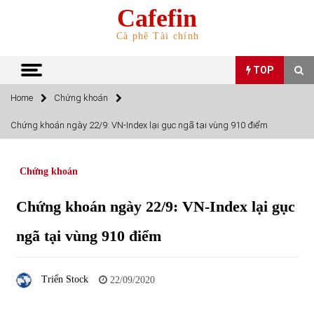
Skip
Cafefin
to
content
Cà phê Tài chính
TOP
Home
Chứng khoán
TOP
Chứng khoán ngày 22/9: VN-Index lại gục ngã tại vùng 910 điểm
Top 10 cổ phiếu rẻ nhất TTCK Việt Nam ngày 5/7/2022
05/07/2022
Chứng khoán
Chứng khoán ngày 22/9: VN-Index lại gục
Top 10 mặt hàng Việt Nam nhập khẩu nhiều nhất tháng
5/2022
ngã tại vùng 910 điểm
15/06/2022
Top 10 mặt hàng Việt Nam xuất khẩu nhiều nhất tháng
Triển Stock
22/09/2020
5/2022
07/06/2022