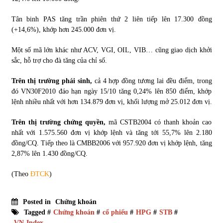
Tân binh PAS tăng trần phiên thứ 2 liên tiếp lên 17.300 đồng
(+14,6%), khớp hơn 245.000 đơn vị.
Một số mã lớn khác như ACV, VGI, OIL, VIB… cũng giao dịch khởi
sắc, hỗ trợ cho đà tăng của chỉ số.
Trên thị trường phái sinh,
cả 4 hợp đồng tương lai đều điểm, trong
đó VN30F2010 đáo hạn ngày 15/10 tăng 0,24% lên 850 điểm, khớp
lệnh nhiều nhất với hơn 134.879 đơn vị, khối lượng mở 25.012 đơn vị.
Trên thị trường chứng quyền,
mã CSTB2004 có thanh khoản cao
nhất với 1.575.560 đơn vị khớp lệnh và tăng tới 55,7% lên 2.180
đồng/CQ. Tiếp theo là CMBB2006 với 957.920 đơn vị khớp lệnh, tăng
2,87% lên 1.430 đồng/CQ.
(Theo
ĐTCK
)
Posted in
Chứng khoán
Tagged #
Chứng khoán
#
cổ phiếu
#
HPG
#
STB
#
VN-Index