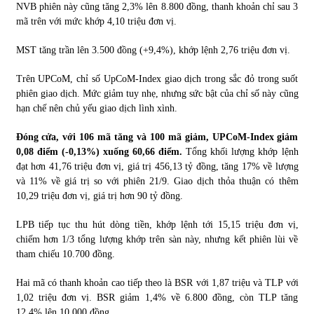
NVB phiên này cũng tăng 2,3% lên 8.800 đồng, thanh khoản chỉ sau 3
mã trên với mức khớp 4,10 triệu đơn vị.
MST tăng trần lên 3.500 đồng (+9,4%), khớp lệnh 2,76 triệu đơn vị.
Trên UPCoM, chỉ số UpCoM-Index giao dịch trong sắc đỏ trong suốt
phiên giao dịch. Mức giảm tuy nhẹ, nhưng sức bật của chỉ số này cũng
hạn chế nên chủ yếu giao dịch lình xình.
Đóng cửa, với 106 mã tăng và 100 mã giảm, UPCoM-Index giảm
0,08 điểm (-0,13%) xuống 60,66 điểm.
Tổng khối lượng khớp lệnh
đạt hơn 41,76 triệu đơn vị, giá trị 456,13 tỷ đồng, tăng 17% về lượng
và 11% về giá trị so với phiên 21/9. Giao dịch thỏa thuận có thêm
10,29 triệu đơn vị, giá trị hơn 90 tỷ đồng.
LPB tiếp tục thu hút dòng tiền, khớp lệnh tới 15,15 triệu đơn vị,
chiếm hơn 1/3 tổng lượng khớp trên sàn này, nhưng kết phiên lùi về
tham chiếu 10.700 đồng.
Hai mã có thanh khoản cao tiếp theo là BSR với 1,87 triệu và TLP với
1,02 triệu đơn vị. BSR giảm 1,4% về 6.800 đồng, còn TLP tăng
12,4% lên 10.000 đồng.