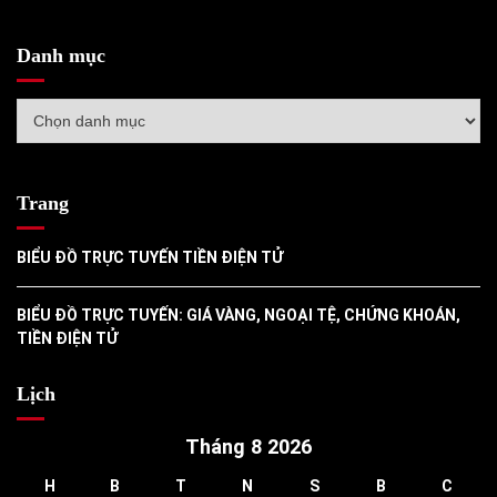
Danh mục
Danh
mục
Trang
BIỂU ĐỒ TRỰC TUYẾN TIỀN ĐIỆN TỬ
BIỂU ĐỒ TRỰC TUYẾN: GIÁ VÀNG, NGOẠI TỆ, CHỨNG KHOÁN,
TIỀN ĐIỆN TỬ
Lịch
Tháng 8 2026
H
B
T
N
S
B
C