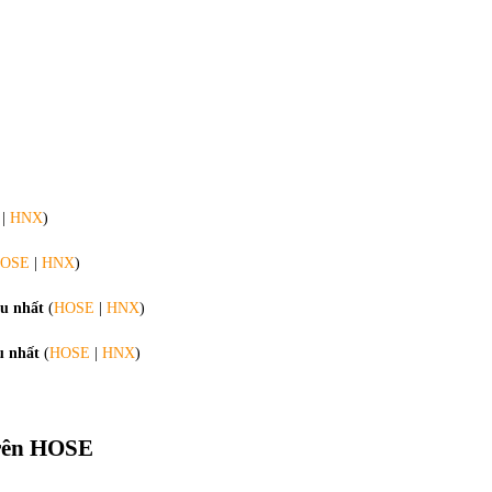
|
HNX
)
OSE
|
HNX
)
ều nhất
(
HOSE
|
HNX
)
u nhất
(
HOSE
|
HNX
)
rên HOSE