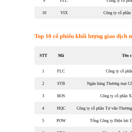
9
FLC
Công ty cổ ph
10
VIX
Công ty cổ phầ
Top 10
cổ phiếu
khối lượng giao dịch 
STT
Mã
Tên c
1
FLC
Công ty cổ ph
2
STB
Ngân hàng Thương mại Cổ
3
ROS
Công ty cổ phần 
4
HQC
Công ty cổ phần Tư vấn-Thương
5
POW
Tổng Công ty Điện lực 