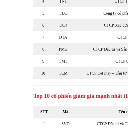
4
TNT
CTCP T
5
FLC
Công ty cổ ph
6
DC4
CTCP Xây dựn
7
DTA
CTCP
8
PMG
CTCP Đầu tư và Sản 
9
TMT
CTCP 
10
TCM
CTCP Dệt may – Đầu tư
Top 10
cổ phiếu
giảm giá mạnh nhất
(
STT
Mã
Tên c
1
SVD
CTCP Đầu tư và T