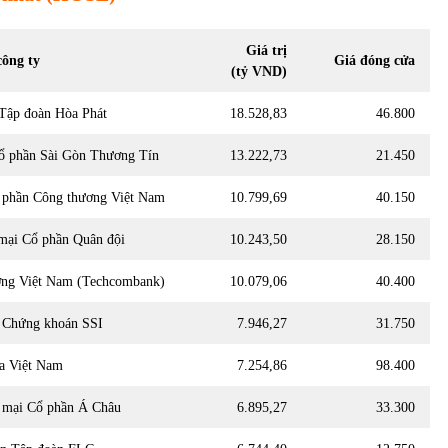
Giá trị
công ty
Giá đóng cửa
(tỷ VND)
 Tập đoàn Hòa Phát
18.528,83
46.800
ổ phần Sài Gòn Thương Tín
13.222,73
21.450
 phần Công thương Việt Nam
10.799,69
40.150
mại Cổ phần Quân đội
10.243,50
28.150
ng Việt Nam (Techcombank)
10.079,06
40.400
n Chứng khoán SSI
7.946,27
31.750
a Việt Nam
7.254,86
98.400
 mại Cổ phần Á Châu
6.895,27
33.300