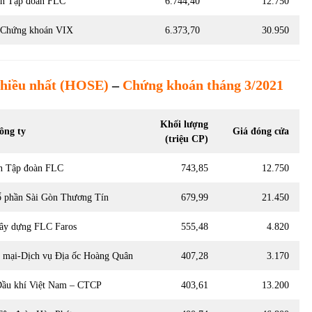
ần Tập đoàn FLC
6.744,40
12.750
n Chứng khoán VIX
6.373,70
30.950
nhiều nhất
(HOSE)
–
Chứng khoán
tháng 3/2021
Khối lượng
ông ty
Giá đóng cửa
(triệu CP)
ần Tập đoàn FLC
743,85
12.750
 phần Sài Gòn Thương Tín
679,99
21.450
Xây dựng FLC Faros
555,48
4.820
 mại-Dịch vụ Địa ốc Hoàng Quân
407,28
3.170
Dầu khí Việt Nam – CTCP
403,61
13.200