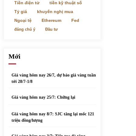
phiếu nổi bật
Tiền điện tử
tiền kỹ thuật số
31/05/2022
Tỷ giá
khuyến nghị mua
Ngoại tệ
Ethereum
Fed
Top 10 xe bán chạy nhất tháng 9/2021
đáng chú ý
Đầu tư
13/10/2021
Mới
Giá vàng hôm nay 26/7, dự báo giá vàng tuần
tới 28/7-1/8
Giá vàng hôm nay 25/7: Chững lại
Giá vàng hôm nay 8/7: SJC tăng lại mốc 121
triệu đồng/lượng