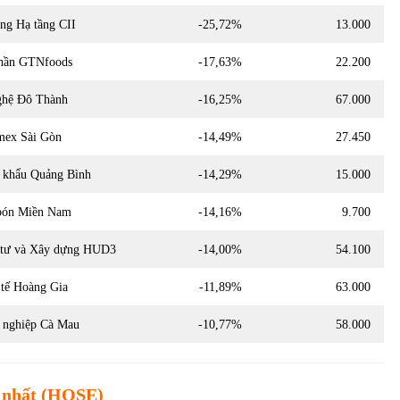
g Hạ tầng CII
-25,72%
13.000
phần GTNfoods
-17,63%
22.200
hệ Đô Thành
-16,25%
67.000
ex Sài Gòn
-14,49%
27.450
 khẩu Quảng Bình
-14,29%
15.000
bón Miền Nam
-14,16%
9.700
 tư và Xây dựng HUD3
-14,00%
54.100
tế Hoàng Gia
-11,89%
63.000
nghiệp Cà Mau
-10,77%
58.000
 nhất
(HOSE)