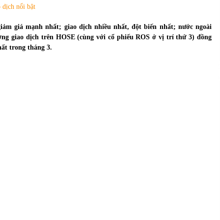
của Vietcombank và Eximbank
dịch nổi bật
31/05/2022
iảm giá mạnh nhất; giao dịch nhiều nhất, đột biến nhất; nước ngoài
ng giao dịch trên HOSE (cùng với cổ phiếu ROS ở vị trí thứ 3) đồng
Chứng khoán ngày 12/10/2021: Top 10 cổ
hất trong tháng 3.
phiếu nổi bật
13/10/2021