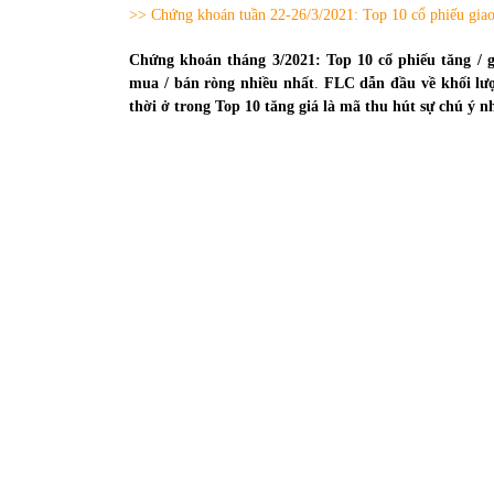
31/05/2022
>> Chứng khoán tuần 22-26/3/2021: Top 10 cổ phiếu giao 
Chứng khoán tháng 3/2021: Top 10 cổ phiếu tăng / g
mua / bán ròng nhiều nhất
.
FLC dẫn đầu về khối lượ
Phân tích giá tiền điện tử sau ngày thị
thời ở trong Top 10 tăng giá là mã thu hút sự chú ý n
trường lập kỷ lục vốn hóa
09/11/2021