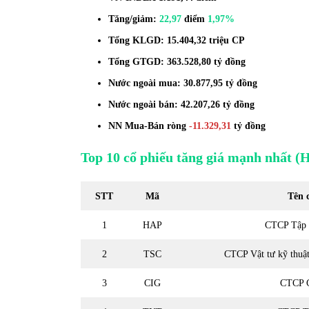
Tăng/giảm:
22,97
điểm
1,97%
Tổng KLGD: 15.404,32 triệu CP
Tổng GTGD: 363.528,80 tỷ đồng
Nước ngoài mua: 30.877,95 tỷ đồng
Nước ngoài bán: 42.207,26 tỷ đồng
NN Mua-Bán ròng
-11.329,31
tỷ đồng
Top 10 cổ phiếu tăng giá mạnh nhất
(H
STT
Mã
Tên 
1
HAP
CTCP Tập 
2
TSC
CTCP Vật tư kỹ thuậ
3
CIG
CTCP 