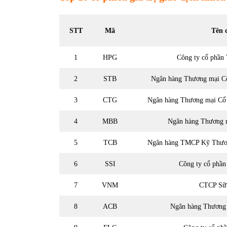
STT
Mã
Tên 
1
HPG
Công ty cổ phần
2
STB
Ngân hàng Thương mại C
3
CTG
Ngân hàng Thương mại Cổ
4
MBB
Ngân hàng Thương 
5
TCB
Ngân hàng TMCP Kỹ Thươ
6
SSI
Công ty cổ phầ
7
VNM
CTCP Sữ
8
ACB
Ngân hàng Thương