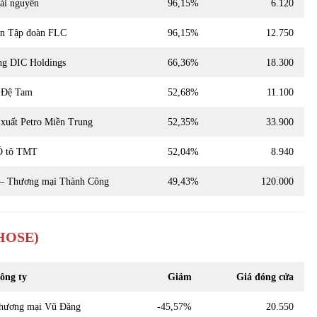
ài nguyên
96,15%
6.120
ần Tập đoàn FLC
96,15%
12.750
g DIC Holdings
66,36%
18.300
 Đệ Tam
52,68%
11.100
xuất Petro Miền Trung
52,35%
33.900
Ô tô TMT
52,04%
8.940
 – Thương mại Thành Công
49,43%
120.000
HOSE)
ông ty
Giảm
Giá đóng cửa
hương mại Vũ Đăng
-45,57%
20.550