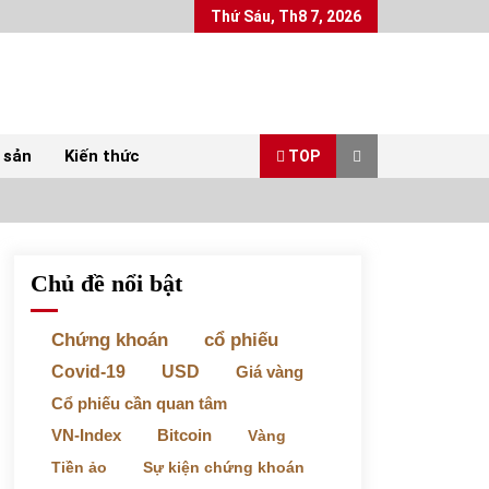
Thứ Sáu, Th8 7, 2026
 sản
Kiến thức
TOP
Chủ đề nổi bật
Top 10 mặt hàng Việt Nam xuất khẩu nhiều
nhất tháng 5/2022
07/06/2022
Chứng khoán
cổ phiếu
Covid-19
USD
Giá vàng
Bất ổn từ các cuộc đấu giá đất ở Thanh Hoá
Cổ phiếu cần quan tâm
31/05/2022
VN-Index
Bitcoin
Vàng
Tiền ảo
Sự kiện chứng khoán
Chứng khoán ngày 30/5/2022: Top 10 cổ