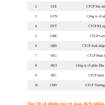
2
CEE
CTCP Xây dựn
3
GTN
Công ty cổ 
4
DTT
CTCP Kỹ ng
5
GMC
CTCP Garm
6
QBS
CTCP Xuất nhập
7
SFG
CTCP Phân 
8
HU3
Công ty cổ phần Đầu
9
RIC
CTCP Quốc 
10
CMV
CTCP Thương 
Top 10
cổ phiếu
giá trị giao dịch nhiều