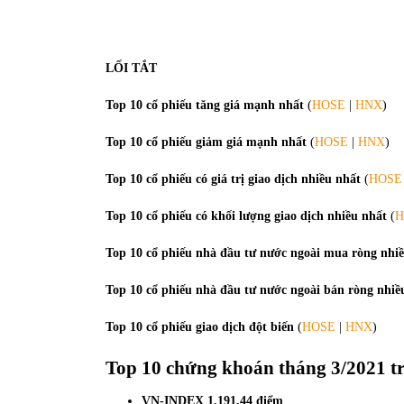
LỐI TẮT
Top 10 cổ phiếu tăng giá mạnh nhất
(
HOSE
|
HNX
)
Top 10 cổ phiếu giảm giá mạnh nhất
(
HOSE
|
HNX
)
Top 10 cổ phiếu có giá trị giao dịch nhiều nhất
(
HOSE
Top 10 cổ phiếu có khối lượng giao dịch nhiều nhất
(
H
Top 10 cổ phiếu nhà đầu tư nước ngoài mua ròng nhi
Top 10 cổ phiếu nhà đầu tư nước ngoài bán ròng nhiề
Top 10 cổ phiếu giao dịch đột biến
(
HOSE
|
HNX
)
Top 10 chứng khoán
tháng 3/2021
t
VN-INDEX 1.191,44 điểm