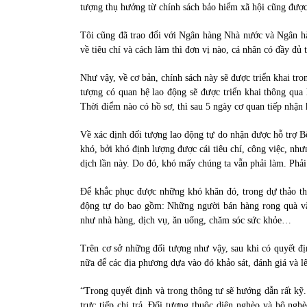
tượng thụ hưởng từ chính sách bảo hiểm xã hội cũng được 
Tôi cũng đã trao đổi với Ngân hàng Nhà nước và Ngân hà
về tiêu chí và cách làm thì đơn vị nào, cá nhân có đầy đủ
Như vậy, về cơ bản, chính sách này sẽ được triển khai tron
tượng có quan hệ lao động sẽ được triển khai thông qua
Thời điểm nào có hồ sơ, thì sau 5 ngày cơ quan tiếp nhận
Về xác định đối tượng lao động tự do nhận được hỗ trợ Bộ 
khó, bởi khó định lượng được cái tiêu chí, công việc, nhưn
dịch lần này. Do đó, khó mấy chúng ta vẫn phải làm. Phải
Để khắc phục được những khó khăn đó, trong dự thảo th
động tự do bao gồm: Những người bán hàng rong quà vặt
như nhà hàng, dịch vụ, ăn uống, chăm sóc sức khỏe…
Trên cơ sở những đối tượng như vậy, sau khi có quyết 
nữa để các địa phương dựa vào đó khảo sát, đánh giá và lê
“Trong quyết định và trong thông tư sẽ hướng dẫn rất k
trực tiếp chi trả. Đối tượng thuộc diện nghèo và hộ ngh