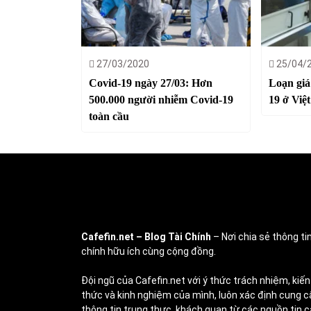
27/03/2020
25/04/
Covid-19 ngày 27/03: Hơn
Loạn giá
500.000 người nhiễm Covid-19
19 ở Việ
toàn cầu
Cafefin.net
– Blog Tài Chính
– Nơi chia sẻ thông tin
chính hữu ích cùng cộng đồng.
Đội ngũ của Cafefin.net với ý thức trách nhiệm, kiến
thức và kinh nghiệm của mình, luôn xác định cung c
thông tin trung thực, khách quan từ các nguồn tin c