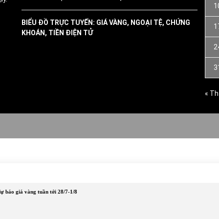
1
BIỂU ĐỒ TRỰC TUYẾN: GIÁ VÀNG, NGOẠI TỆ, CHỨNG
1
KHOÁN, TIỀN ĐIỆN TỬ
2
3
« Th
ự báo giá vàng tuần tới 28/7-1/8
id-19
Kinh tế
Kiến thức
Kiến thức chứng khoán
Kiến 
h cá nhân
Vàng