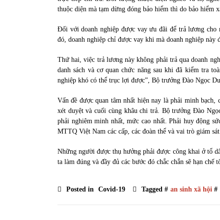
thuộc diện mà tạm dừng đóng bảo hiểm thì do bảo hiểm xã
Đối với doanh nghiệp được vay ưu đãi để trả lương cho 
đó, doanh nghiệp chỉ được vay khi mà doanh nghiệp này 
Thứ hai, việc trả lương này không phải trả qua doanh ngh
danh sách và cơ quan chức năng sau khi đã kiểm tra to
nghiệp khó có thể trục lợi được”, Bộ trưởng Đào Ngọc Du
Vấn đề được quan tâm nhất hiện nay là phải minh bạch, cô
xét duyệt và cuối cùng khâu chi trả. Bộ trưởng Đào Ngọ
phải nghiêm minh nhất, mức cao nhất. Phải huy động sức m
MTTQ Việt Nam các cấp, các đoàn thể và vai trò giám sá
Những người được thụ hưởng phải được công khai ở tổ dân
ta làm đúng và đầy đủ các bước đó chắc chắn sẽ hạn chế tố
Posted in
Covid-19
Tagged #
an sinh xã hội
#