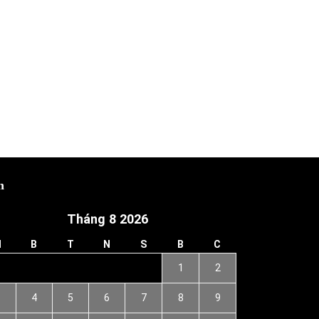
h
Tháng 8 2026
H
B
T
N
S
B
C
1
2
3
4
5
6
7
8
9