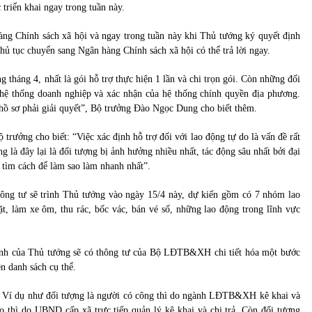
triển khai ngay trong tuần này.
ng Chính sách xã hội và ngay trong tuần này khi Thủ tướng ký quyết định
 thủ tục chuyển sang Ngân hàng Chính sách xã hội có thể trả lời ngay.
g tháng 4, nhất là gói hỗ trợ thực hiện 1 lần và chi trọn gói. Còn những đối
 hệ thống doanh nghiệp và xác nhận của hệ thống chính quyền địa phương.
 hồ sơ phải giải quyết”, Bộ trưởng Đào Ngọc Dung cho biết thêm.
trưởng cho biết: “Việc xác định hỗ trợ đối với lao động tự do là vấn đề rất
g là đây lại là đối tượng bị ảnh hưởng nhiều nhất, tác động sâu nhất bởi đại
 tìm cách để làm sao làm nhanh nhất”.
ông tư sẽ trình Thủ tướng vào ngày 15/4 này, dự kiến gồm có 7 nhóm lao
, làm xe ôm, thu rác, bốc vác, bán vé số, những lao động trong lĩnh vực
định của Thủ tướng sẽ có thông tư của Bộ LĐTB&XH chi tiết hóa một bước
n danh sách cụ thể.
ỹ. Ví dụ như đối tượng là người có công thì do ngành LĐTB&XH kê khai và
èo thì do UBND cấp xã trực tiếp quản lý kê khai và chi trả. Còn đối tượng