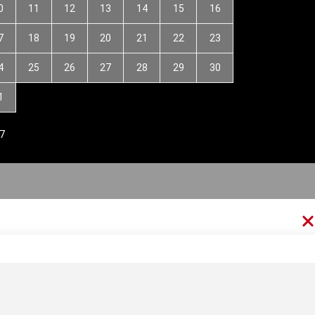
0
11
12
13
14
15
16
7
18
19
20
21
22
23
4
25
26
27
28
29
30
1
7
thức Forex
Kiến thức kinh tế
Kiến thức tài chính