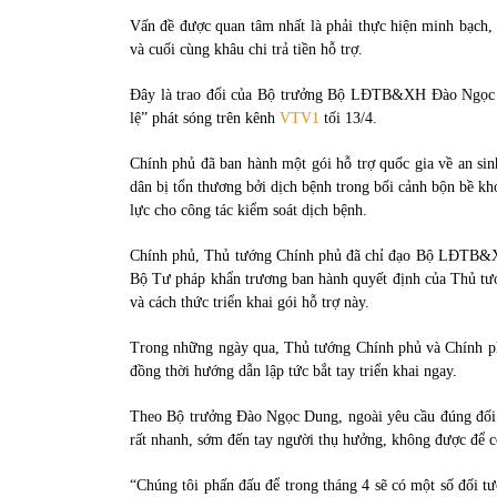
Vấn đề được quan tâm nhất là phải thực hiện minh bạch, c
và cuối cùng khâu chi trả tiền hỗ trợ.
Đây là trao đổi của Bộ trưởng Bộ LĐTB&XH Đào Ngọc Du
lệ” phát sóng trên kênh
VTV1
tối 13/4.
Chính phủ đã ban hành một gói hỗ trợ quốc gia về an si
dân bị tổn thương bởi dịch bệnh trong bối cảnh bộn bề k
lực cho công tác kiểm soát dịch bệnh.
Chính phủ, Thủ tướng Chính phủ đã chỉ đạo Bộ LĐTB&
Bộ Tư pháp khẩn trương ban hành quyết định của Thủ tướn
và cách thức triển khai gói hỗ trợ này.
Trong những ngày qua, Thủ tướng Chính phủ và Chính phủ
đồng thời hướng dẫn lập tức bắt tay triển khai ngay.
Theo Bộ trưởng Đào Ngọc Dung, ngoài yêu cầu đúng đối t
rất nhanh, sớm đến tay người thụ hưởng, không được để c
“Chúng tôi phấn đấu để trong tháng 4 sẽ có một số đối 