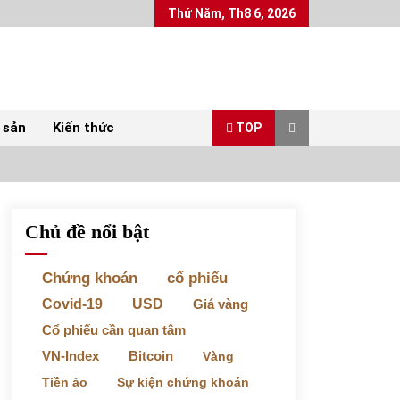
Thứ Năm, Th8 6, 2026
 sản
Kiến thức
TOP
Chủ đề nổi bật
Top 10 mặt hàng Việt Nam xuất khẩu nhiều
nhất tháng 5/2022
07/06/2022
Chứng khoán
cổ phiếu
Covid-19
USD
Giá vàng
Bất ổn từ các cuộc đấu giá đất ở Thanh Hoá
Cổ phiếu cần quan tâm
31/05/2022
VN-Index
Bitcoin
Vàng
Tiền ảo
Sự kiện chứng khoán
Chứng khoán ngày 30/5/2022: Top 10 cổ