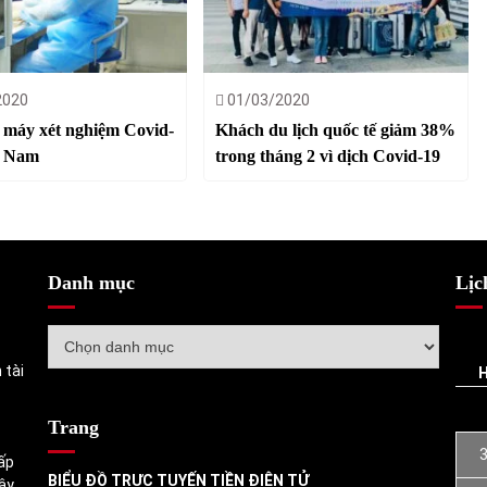
2020
01/03/2020
 máy xét nghiệm Covid-
Khách du lịch quốc tế giảm 38%
t Nam
trong tháng 2 vì dịch Covid-19
Danh mục
Lịc
Danh
mục
 tài
Trang
ấp
BIỂU ĐỒ TRỰC TUYẾN TIỀN ĐIỆN TỬ
ậy.