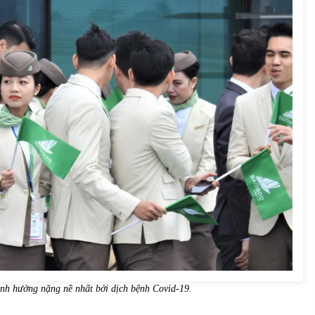
của Vietcombank và Eximbank
31/05/2022
Chứng khoán ngày 12/10/2021: Top 10 cổ
phiếu nổi bật
13/10/2021
ảnh hưởng nặng nề nhất bởi dịch bệnh Covid-19.