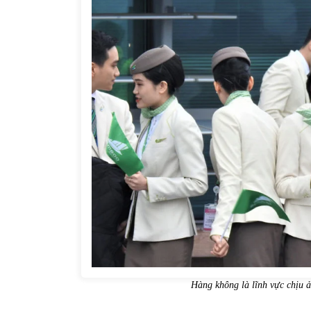
31/05/2022
Phân tích giá tiền điện tử sau ngày thị
trường lập kỷ lục vốn hóa
09/11/2021
Hàng không là lĩnh vực chịu 