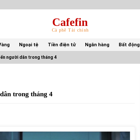
Cafefin
Cà phê Tài chính
Vàng
Ngoại tệ
Tiền điện tử
Ngân hàng
Bất động
đến người dân trong tháng 4
Top 10 mặt hàng Việt Nam nhập khẩu nhiều
nhất tháng 5/2022
15/06/2022
 dân trong tháng 4
Top 10 tỷ phú giàu nhất thế giới – Bảng xếp
hạng 2022
31/05/2022
S&P Ratings cập nhật xếp hạng tín nhiệm