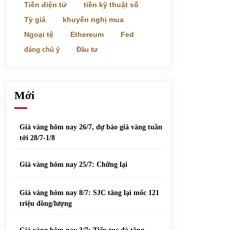
phiếu nổi bật
Tiền điện tử
tiền kỹ thuật số
31/05/2022
Tỷ giá
khuyến nghị mua
Ngoại tệ
Ethereum
Fed
Top 10 xe bán chạy nhất tháng 9/2021
đáng chú ý
Đầu tư
13/10/2021
Mới
Giá vàng hôm nay 26/7, dự báo giá vàng tuần
tới 28/7-1/8
Giá vàng hôm nay 25/7: Chững lại
Giá vàng hôm nay 8/7: SJC tăng lại mốc 121
triệu đồng/lượng