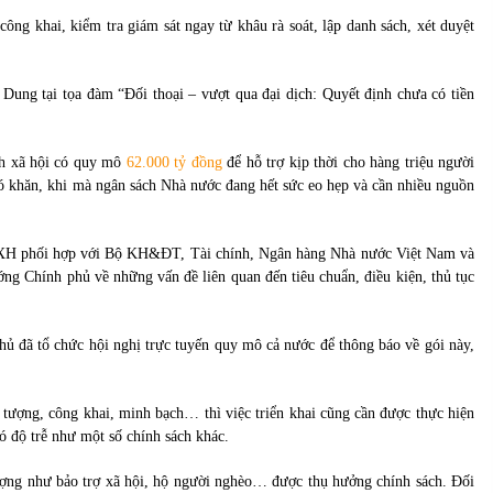
ông khai, kiểm tra giám sát ngay từ khâu rà soát, lập danh sách, xét duyệt
ng tại tọa đàm “Đối thoại – vượt qua đại dịch: Quyết định chưa có tiền
nh xã hội có quy mô
62.000 tỷ đồng
để hỗ trợ kịp thời cho hàng triệu người
hó khăn, khi mà ngân sách Nhà nước đang hết sức eo hẹp và cần nhiều nguồn
XH phối hợp với Bộ KH&ĐT, Tài chính, Ngân hàng Nhà nước Việt Nam và
g Chính phủ về những vấn đề liên quan đến tiêu chuẩn, điều kiện, thủ tục
 đã tổ chức hội nghị trực tuyến quy mô cả nước để thông báo về gói này,
ượng, công khai, minh bạch… thì việc triển khai cũng cần được thực hiện
ó độ trễ như một số chính sách khác.
tượng như bảo trợ xã hội, hộ người nghèo… được thụ hưởng chính sách. Đối