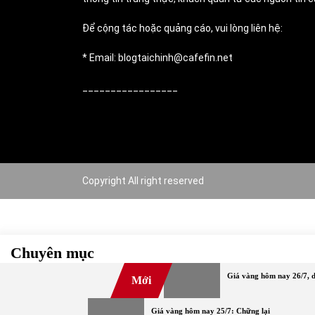
Để cộng tác hoặc quảng cáo, vui lòng liên hệ:
* Email: blogtaichinh@cafefin.net
_________________
Copyright All right reserved
Chuyên mục
Giá vàng hôm nay 26/7, d
Mới
#TOP
Bảo hiểm
Bất động sản
Chứng khoán
Cov
Ngoại tệ
Ngân hàng
Nóng
Tiền điện tử
Tài chín
Giá vàng hôm nay 25/7: Chững lại