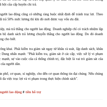
 hội của cấp huyện chi trả.
người lao động cũng có những ràng buộc nhất định để tránh trục lợi. Theo
đã trả 50% mức lương thì khi đó mới được vay vốn ưu đãi.
iệp, mà trả thẳng cho người lao động. Doanh nghiệp chỉ có trách nhiệm lập
àn bộ danh sách trả lương chuyển thẳng cho người lao động. Do đó doanh
ng cho biết.
ng khai. Phải kiểm tra giám sát ngay từ khâu rà soát, lập danh sách, khâu
c Dung nhấn mạnh: “Phải kiểm tra, giám sát ở các cấp; việc xử lý vi phạm
ạnh, sự vào cuộc của cả thống chính trị, đặc biệt là vai trò giám sát của
t của người dân.
 phố, cơ quan, xí nghiệp, cho đến cơ quan thông tin đại chúng. Nếu chúng
i đa việc trục lợi và vi phạm trong thực hiện chính sách”.
người lao động
#
tiền hỗ trợ