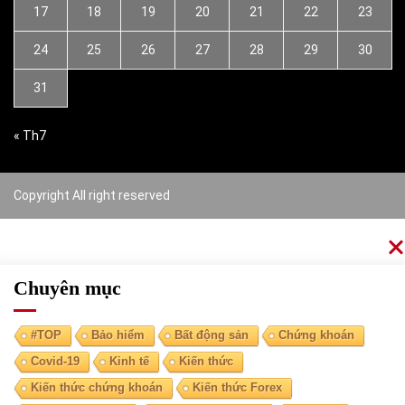
17
18
19
20
21
22
23
24
25
26
27
28
29
30
31
« Th7
Copyright All right reserved
Chuyên mục
#TOP
Bảo hiểm
Bất động sản
Chứng khoán
Covid-19
Kinh tế
Kiến thức
Kiến thức chứng khoán
Kiến thức Forex