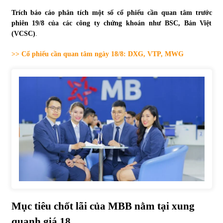
Trích báo cáo phân tích một số cổ phiếu cần quan tâm trước
Tự doanh ngày 3.6.2022: CTCK mua ròng 28,7 tỷ đồng
phiên 19/8 của các công ty chứng khoán như BSC, Bản Việt
06/06/2022
(VCSC)
.
>> Cổ phiếu cần quan tâm ngày 18/8: DXG, VTP, MWG
Top 10 tỷ phú giàu nhất thế giới – Bảng xếp hạng 2022
31/05/2022
Bất ổn từ các cuộc đấu giá đất ở Thanh Hoá
31/05/2022
Tiền gửi vào ngân hàng tiếp tục tăng mạnh
31/05/2022
S&P Ratings cập nhật xếp hạng tín nhiệm của
Mục tiêu chốt lãi của MBB nằm tại xung
Vietcombank và Eximbank
31/05/2022
quanh giá 18