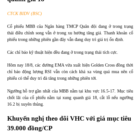
CTCK BIDV (BSC)
Chứng khoán ngày 30/5/2022: Top 10 cổ phiếu nổi bật
31/05/2022
Cổ phiếu MBB của Ngân hàng TMCP Quân đội đang ở trong trạng
thái điều chỉnh song vẫn ở trong xu hướng tăng giá. Thanh khoản cổ
phiếu trong những phiên gần đây vẫn đang duy trì giá trị ổn định.
Phân tích giá tiền điện tử sau ngày thị trường lập kỷ lục
vốn hóa
Các chỉ báo kỹ thuật hiện đều đang ở trong trạng thái tích cực.
09/11/2021
Hôm nay 18/8, các đường EMA vừa xuất hiện Golden Cross đồng thời
Chứng khoán ngày 12/10/2021: Top 10 cổ phiếu nổi bật
chỉ báo động lượng RSI vẫn còn cách khá xa vùng quá mua nên cổ
13/10/2021
phiếu có thể duy trì đà tăng trong những phiên tới.
Ngưỡng hỗ trợ gần nhất của MBB nằm tại khu vực 16.5-17. Mục tiêu
chốt lãi của cổ phiếu nằm tại xung quanh giá 18, cắt lỗ nếu ngưỡng
Top 10 xe bán chạy nhất tháng 9/2021
16.2 bị xuyên thủng.
13/10/2021
Khuyến nghị theo dõi VHC với giá mục tiêu
39.000 đồng/CP