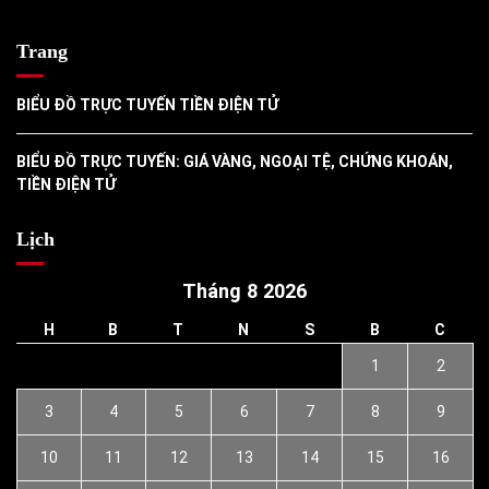
Trang
BIỂU ĐỒ TRỰC TUYẾN TIỀN ĐIỆN TỬ
BIỂU ĐỒ TRỰC TUYẾN: GIÁ VÀNG, NGOẠI TỆ, CHỨNG KHOÁN,
TIỀN ĐIỆN TỬ
Lịch
Tháng 8 2026
H
B
T
N
S
B
C
1
2
3
4
5
6
7
8
9
10
11
12
13
14
15
16