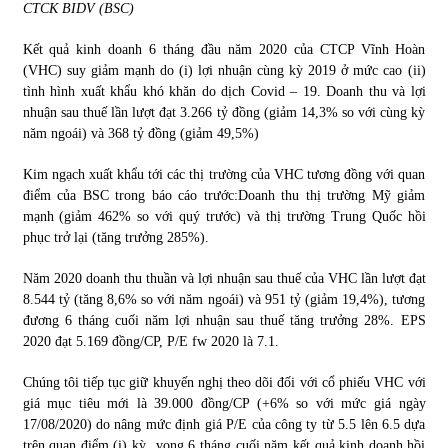
CTCK BIDV (BSC)
Kết quả kinh doanh 6 tháng đầu năm 2020 của CTCP Vĩnh Hoàn
(VHC) suy giảm mạnh do (i) lợi nhuận cùng kỳ 2019 ở mức cao (ii)
tình hình xuất khẩu khó khăn do dịch Covid – 19. Doanh thu và lợi
nhuận sau thuế lần lượt đạt 3.266 tỷ đồng (giảm 14,3% so với cùng kỳ
năm ngoái) và 368 tỷ đồng (giảm 49,5%)
Kim ngạch xuất khẩu tới các thị trường của VHC tương đồng với quan
điểm của BSC trong báo cáo trước:Doanh thu thị trường Mỹ giảm
mạnh (giảm 462% so với quý trước) và thị trường Trung Quốc hồi
phục trở lại (tăng trưởng 285%).
Năm 2020 doanh thu thuần và lợi nhuận sau thuế của VHC lần lượt đạt
8.544 tỷ (tăng 8,6% so với năm ngoái) và 951 tỷ (giảm 19,4%), tương
đương 6 tháng cuối năm lợi nhuận sau thuế tăng trưởng 28%. EPS
2020 đạt 5.169 đồng/CP, P/E fw 2020 là 7.1.
Chúng tôi tiếp tục giữ khuyến nghị theo dõi đối với cổ phiếu VHC với
giá mục tiêu mới là 39.000 đồng/CP (+6% so với mức giá ngày
17/08/2020) do nâng mức định giá P/E của công ty từ 5.5 lên 6.5 dựa
trên quan điểm (i) kỳ vọng 6 tháng cuối năm kết quả kinh doanh hồi