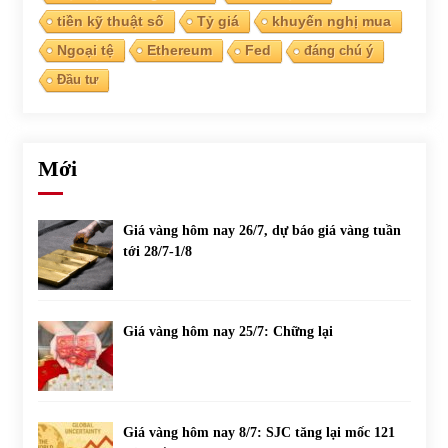
tiền kỹ thuật số
Tỷ giá
khuyến nghị mua
Ngoại tệ
Ethereum
Fed
đáng chú ý
Đầu tư
Mới
Giá vàng hôm nay 26/7, dự báo giá vàng tuần
tới 28/7-1/8
Giá vàng hôm nay 25/7: Chững lại
Giá vàng hôm nay 8/7: SJC tăng lại mốc 121