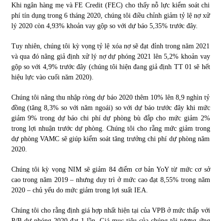
Khi ngân hàng mẹ và FE Credit (FEC) cho thấy nỗ lực kiểm soát chi
phí tín dụng trong 6 tháng 2020, chúng tôi điều chỉnh giảm tỷ lệ nợ xử
lý 2020 còn 4,93% khoản vay gộp so với dự báo 5,35% trước đây.
Tuy nhiên, chúng tôi kỳ vọng tỷ lệ xóa nợ sẽ đạt đỉnh trong năm 2021
và qua đó nâng giả định xử lý nợ dự phóng 2021 lên 5,2% khoản vay
gộp so với 4,9% trước đây (chúng tôi hiện đang giả định TT 01 sẽ hết
hiệu lực vào cuối năm 2020).
Chúng tôi nâng thu nhập ròng dự báo 2020 thêm 10% lên 8,9 nghìn tỷ
đồng (tăng 8,3% so với năm ngoái) so với dự báo trước đây khi mức
giảm 9% trong dự báo chi phí dự phòng bù đắp cho mức giảm 2%
trong lợi nhuận trước dự phòng. Chúng tôi cho rằng mức giảm trong
dự phòng VAMC sẽ giúp kiểm soát tăng trưởng chi phí dự phòng năm
2020.
Chúng tôi kỳ vọng NIM sẽ giảm 84 điểm cơ bản YoY từ mức cơ sở
cao trong năm 2019 – nhưng duy trì ở mức cao đạt 8,55% trong năm
2020 – chủ yếu do mức giảm trong lợi suất IEA.
Chúng tôi cho rằng định giá hợp nhất hiện tại của VPB ở mức thấp với
P/B dự phóng 2020 đạt 1 lần. Giá mục tiêu của chúng tôi tương ứng