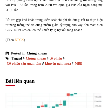
với P/B 1,35 lần trong năm 2020 với định giá P/B của ngân hàng mẹ
là 1,0 lần.
Rủi ro: gặp khó khăn trong kiểm soát chi phí tín dụng; rủi ro thực hiện
từ nâng mảng thẻ tín dụng nhằm giảm tỷ trọng cho vay tiền mặt; dịch
COVID-19 kéo dài có thể khiến tỷ lệ nợ xấu tăng nhanh.
(Theo
ĐTCK
)
Posted in
Chứng khoán
Tagged #
Chứng khoán
#
cổ phiếu
#
Cổ phiếu cần quan tâm
#
khuyến nghị mua
#
MBB
Bài liên quan