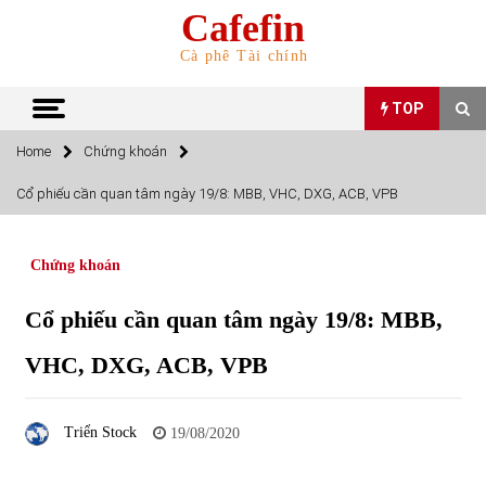
Skip
Cafefin
to
content
Cà phê Tài chính
TOP
Home
Chứng khoán
TOP
Cổ phiếu cần quan tâm ngày 19/8: MBB, VHC, DXG, ACB, VPB
Top 10 cổ phiếu rẻ nhất TTCK Việt Nam ngày 5/7/2022
05/07/2022
Chứng khoán
Cổ phiếu cần quan tâm ngày 19/8: MBB,
Top 10 mặt hàng Việt Nam nhập khẩu nhiều nhất tháng
5/2022
VHC, DXG, ACB, VPB
15/06/2022
Top 10 mặt hàng Việt Nam xuất khẩu nhiều nhất tháng
Triển Stock
19/08/2020
5/2022
07/06/2022