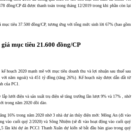
478 đồng/CP đã được thanh toán trong tháng 12/2019 trong khi phần còn lại
á mục tiêu 37.500 đồng/CP, tương ứng với tổng mức sinh lời 67% (bao gồm
giá mục tiêu 21.600 đồng/CP
ì kế hoạch 2020 mạnh mẽ với mục tiêu doanh thu và lợi nhuận sau thuế sau
so với năm ngoái) và 451 tỷ đồng (tăng 26%). Kế hoạch này được dẫn dắt từ
anh của PC1.
ắp lưới điện và sản xuất trụ điện sẽ tăng trưởng lần lượt 9% và 17% , nhờ
ới trong năm 2020 dồi dào.
 tăng 16% trong năm 2020 nhờ 3 nhà dự án thủy điện mới: Mông An (đi vào
ộng vào cuối quý 2/2020) và Sông Nhiệm (sẽ đi vào hoạt động vào cuối quý
,5 lần khi dự án PCC1 Thanh Xuân dự kiến sẽ bắt đầu bàn giao trong quý