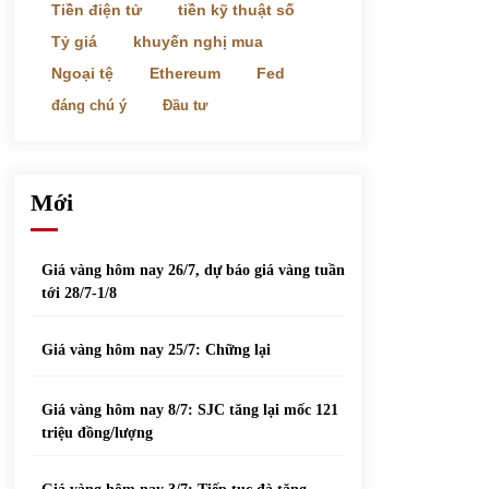
phiếu nổi bật
Tiền điện tử
tiền kỹ thuật số
31/05/2022
Tỷ giá
khuyến nghị mua
Ngoại tệ
Ethereum
Fed
Top 10 xe bán chạy nhất tháng 9/2021
đáng chú ý
Đầu tư
13/10/2021
Mới
Giá vàng hôm nay 26/7, dự báo giá vàng tuần
tới 28/7-1/8
Giá vàng hôm nay 25/7: Chững lại
Giá vàng hôm nay 8/7: SJC tăng lại mốc 121
triệu đồng/lượng