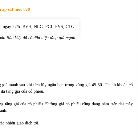
của Vietcombank và Eximbank
31/05/2022
 áp sát mốc 870
Chứng khoán ngày 12/10/2021: Top 10 cổ
phiếu nổi bật
13/10/2021
àn Bảo Việt đã có dấu hiệu tăng giá mạnh.
 giá mạnh sau khi tích lũy ngắn hạn trong vùng giá 45-50. Thanh khoản cổ
đà tăng giá của cổ phiếu.
 tăng giá của cổ phiếu. Đường giá cổ phiếu cũng đang nằm trên dải mây
hành.
ác phiên giao dịch tới.