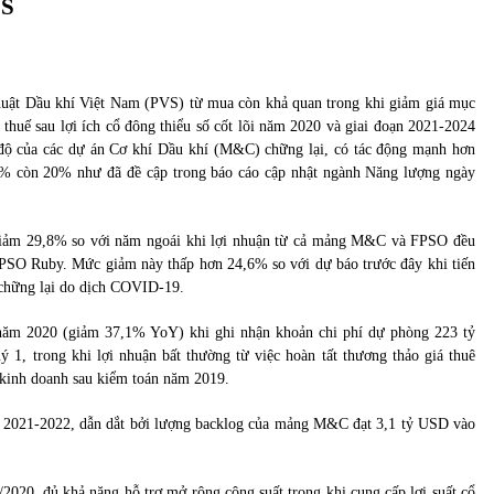
VS
uật Dầu khí Việt Nam (PVS) từ mua còn khả quan trong khi giảm giá mục
thuế sau lợi ích cổ đông thiểu số cốt lõi năm 2020 và giai đoạn 2021-2024
 độ của các dự án Cơ khí Dầu khí (M&C) chững lại, có tác động mạnh hơn
30% còn 20% như đã đề cập trong báo cáo cập nhật ngành Năng lượng ngày
giảm 29,8% so với năm ngoái khi lợi nhuận từ cả mảng M&C và FPSO đều
PSO Ruby. Mức giảm này thấp hơn 24,6% so với dự báo trước đây khi tiến
chững lại do dịch COVID-19.
năm 2020 (giảm 37,1% YoY) khi ghi nhận khoản chi phí dự phòng 223 tỷ
1, trong khi lợi nhuận bất thường từ việc hoàn tất thương thảo giá thuê
kinh doanh sau kiểm toán năm 2019.
ạn 2021-2022, dẫn dắt bởi lượng backlog của mảng M&C đạt 3,1 tỷ USD vào
2020, đủ khả năng hỗ trợ mở rộng công suất trong khi cung cấp lợi suất cổ