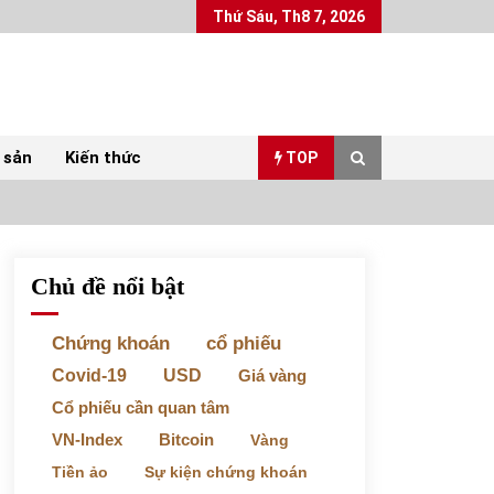
Thứ Sáu, Th8 7, 2026
 sản
Kiến thức
TOP
Chủ đề nổi bật
Top 10 mặt hàng Việt Nam xuất khẩu nhiều
nhất tháng 5/2022
07/06/2022
Chứng khoán
cổ phiếu
Covid-19
USD
Giá vàng
Bất ổn từ các cuộc đấu giá đất ở Thanh Hoá
Cổ phiếu cần quan tâm
31/05/2022
VN-Index
Bitcoin
Vàng
Tiền ảo
Sự kiện chứng khoán
Chứng khoán ngày 30/5/2022: Top 10 cổ