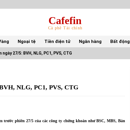
Cafefin
Cà phê Tài chính
Vàng
Ngoại tệ
Tiền điện tử
Ngân hàng
Bất động
m ngày 27/5: BVH, NLG, PC1, PVS, CTG
Top 10 mặt hàng Việt Nam nhập khẩu nhiều
nhất tháng 5/2022
15/06/2022
5: BVH, NLG, PC1, PVS, CTG
Top 10 tỷ phú giàu nhất thế giới – Bảng xếp
hạng 2022
31/05/2022
tâm trước phiên 27/5 của các công ty chứng khoán như BSC, MBS, Bản
S&P Ratings cập nhật xếp hạng tín nhiệm