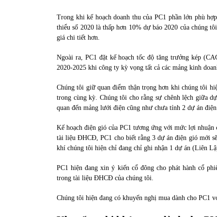
Trong khi kế hoạch doanh thu của PC1 phần lớn phù hợp v
thiểu số 2020 là thấp hơn 10% dự báo 2020 của chúng tôi
giá chi tiết hơn.
Ngoài ra, PC1 đặt kế hoạch tốc độ tăng trưởng kép (CAG
2020-2025 khi công ty kỳ vọng tất cả các mảng kinh doanh
Chúng tôi giữ quan điểm thận trọng hơn khi chúng tôi hi
trong cùng kỳ. Chúng tôi cho rằng sự chênh lệch giữa dự 
quan đến mảng lưới điện cũng như chưa tính 2 dự án điện
Kế hoạch điện gió của PC1 tương ứng với mức lợi nhuận 
tài liệu ĐHCĐ, PC1 cho biết rằng 3 dự án điện gió mới s
khí chúng tôi hiện chỉ đang chỉ ghi nhận 1 dự án (Liên
PC1 hiện đang xin ý kiến cổ đông cho phát hành cổ phiế
trong tài liệu ĐHCĐ của chúng tôi.
Chúng tôi hiện đang có khuyến nghị mua dành cho PC1 vớ