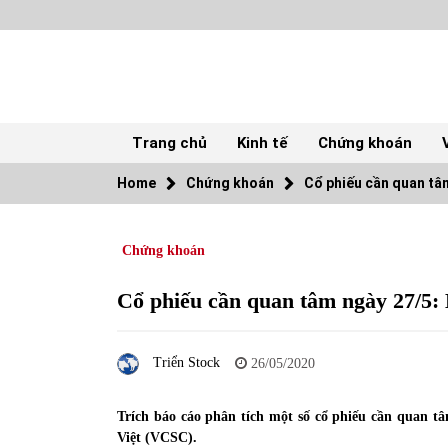
Skip
to
content
Trang chủ
Kinh tế
Chứng khoán
Home
Chứng khoán
Cổ phiếu cần quan tâ
TOP
Chứng khoán
Top 10 cổ phiếu rẻ nhất TTCK Việt Nam
ngày 5/7/2022
05/07/2022
Cổ phiếu cần quan tâm ngày 27/
Tự doanh ngày 3.6.2022: CTCK mua ròng
Triển Stock
28,7 tỷ đồng
26/05/2020
06/06/2022
Trích báo cáo phân tích một số cổ phiếu cần quan 
Việt (VCSC).
Tiền gửi vào ngân hàng tiếp tục tăng mạnh