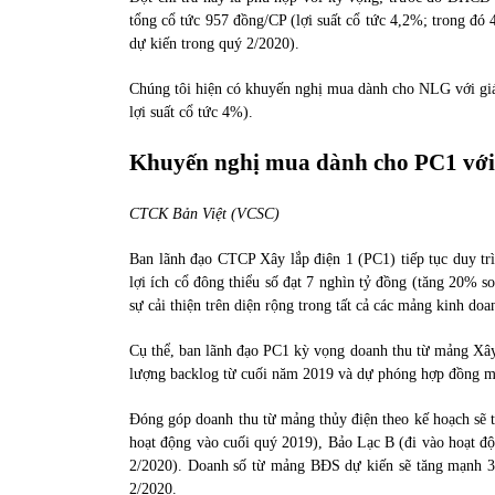
tổng cổ tức 957 đồng/CP (lợi suất cổ tức 4,2%; trong đó 
dự kiến trong quý 2/2020).
Chúng tôi hiện có khuyến nghị mua dành cho NLG với gi
lợi suất cổ tức 4%).
Khuyến nghị mua dành cho PC1 với 
CTCK Bản Việt (VCSC)
Ban lãnh đạo CTCP Xây lắp điện 1 (PC1) tiếp tục duy tr
lợi ích cổ đông thiểu số đạt 7 nghìn tỷ đồng (tăng 20% 
sự cải thiện trên diện rộng trong tất cả các mảng kinh do
Cụ thể, ban lãnh đạo PC1 kỳ vọng doanh thu từ mảng Xây l
lượng backlog từ cuối năm 2019 và dự phóng hợp đồng m
Đóng góp doanh thu từ mảng thủy điện theo kế hoạch sẽ
hoạt động vào cuối quý 2019), Bảo Lạc B (đi vào hoạt đ
2/2020). Doanh số từ mảng BĐS dự kiến sẽ tăng mạnh 3
2/2020.