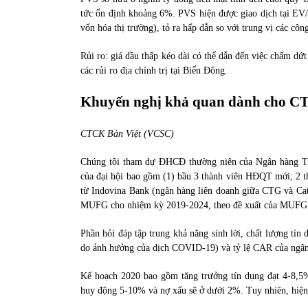
tức ổn định khoảng 6%. PVS hiện được giao dịch tại EV
vốn hóa thị trường), tỏ ra hấp dẫn so với trung vị các cô
Rủi ro: giá dầu thấp kéo dài có thể dẫn đến việc chấm
các rủi ro địa chính trị tại Biển Đông.
Khuyến nghị khả quan dành cho CTG
CTCK Bản Việt (VCSC)
Chúng tôi tham dự ĐHCĐ thường niên của Ngân hàng T
của đại hội bao gồm (1) bầu 3 thành viên HĐQT mới; 2 
từ Indovina Bank (ngân hàng liên doanh giữa CTG và Ca
MUFG cho nhiệm kỳ 2019-2024, theo đề xuất của MUFG
Phần hỏi đáp tập trung khả năng sinh lời, chất lượng tí
do ảnh hưởng của dịch COVID-19) và tỷ lệ CAR của ngân
Kế hoạch 2020 bao gồm tăng trưởng tín dụng đạt 4-8,5
huy động 5-10% và nợ xấu sẽ ở dưới 2%. Tuy nhiên, hiện 