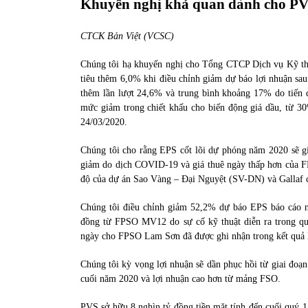
Khuyến nghị khả quan dành cho P
CTCK Bản Việt (VCSC)
Chúng tôi hạ khuyến nghị cho Tổng CTCP Dịch vụ Kỹ th
tiêu thêm 6,0% khi điều chỉnh giảm dự báo lợi nhuận sau 
thêm lần lượt 24,6% và trung bình khoảng 17% do tiến
mức giảm trong chiết khấu cho biến động giá dầu, từ 
24/03/2020.
Chúng tôi cho rằng EPS cốt lõi dự phóng năm 2020 sẽ 
giảm do dịch COVID-19 và giá thuê ngày thấp hơn của F
độ của dự án Sao Vàng – Đại Nguyệt (SV-DN) và Gallaf 
Chúng tôi điều chỉnh giảm 52,2% dự báo EPS báo cáo 
đồng từ FPSO MV12 do sự cố kỹ thuật diễn ra trong quý 
ngày cho FPSO Lam Sơn đã được ghi nhận trong kết quả 
Chúng tôi kỳ vọng lợi nhuận sẽ dần phục hồi từ giai đo
cuối năm 2020 và lợi nhuận cao hơn từ mảng FSO.
PVS sở hữu 8 nghìn tỷ đồng tiền mặt tính đến cuối quý 1/