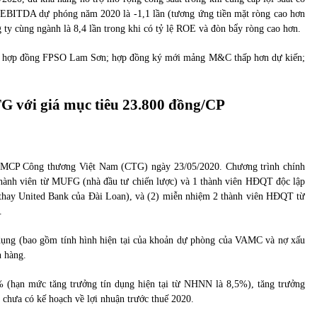
/EBITDA dự phóng năm 2020 là -1,1 lần (tương ứng tiền mặt ròng cao hơn
ng ty cùng ngành là 8,4 lần trong khi có tỷ lệ ROE và đòn bẩy ròng cao hơn.
 dứt hợp đồng FPSO Lam Sơn; hợp đồng ký mới mảng M&C thấp hơn dự kiến;
 với giá mục tiêu 23.800 đồng/CP
MCP Công thương Việt Nam (CTG) ngày 23/05/2020. Chương trình chính
thành viên từ MUFG (nhà đầu tư chiến lược) và 1 thành viên HĐQT độc lập
thay United Bank của Đài Loan), và (2) miễn nhiệm 2 thành viên HĐQT từ
.
n dụng (bao gồm tính hình hiện tại của khoản dự phòng của VAMC và nợ xấu
 hàng.
% (hạn mức tăng trưởng tín dụng hiện tại từ NHNN là 8,5%), tăng trưởng
chưa có kế hoạch về lợi nhuận trước thuế 2020.