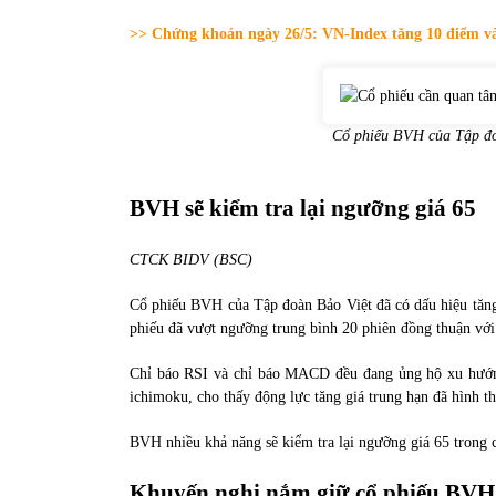
31/05/2022
>> Chứng khoán ngày 26/5: VN-Index tăng 10 điểm và
Phân tích giá tiền điện tử sau ngày thị
trường lập kỷ lục vốn hóa
09/11/2021
Cổ phiếu BVH của Tập đo
BVH sẽ kiểm tra lại ngưỡng giá 65
CTCK BIDV (BSC)
Cổ phiếu BVH của Tập đoàn Bảo Việt đã có dấu hiệu tăng
phiếu đã vượt ngưỡng trung bình 20 phiên đồng thuận với 
Chỉ báo RSI và chỉ báo MACD đều đang ủng hộ xu hướng
ichimoku, cho thấy động lực tăng giá trung hạn đã hình t
BVH nhiều khả năng sẽ kiểm tra lại ngưỡng giá 65 trong c
Khuyến nghị nắm giữ cổ phiếu BVH