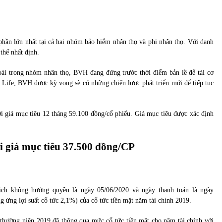
hần lớn nhất tại cả hai nhóm bảo hiểm nhân thọ và phi nhân thọ. Với danh
thế nhất định.
oài trong nhóm nhân thọ, BVH đang đứng trước thời điểm bản lề để tái cơ
 Life, BVH được kỳ vọng sẽ có những chiến lược phát triển mới để tiếp tục
 giá mục tiêu 12 tháng 59.100 đồng/cổ phiếu. Giá mục tiêu được xác định
 giá mục tiêu 37.500 đồng/CP
 không hưởng quyền là ngày 05/06/2020 và ngày thanh toán là ngày
g ứng lợi suất cổ tức 2,1%) của cổ tức tiền mặt năm tài chính 2019.
thường niên 2019 đã thông qua mức cổ tức tiền mặt cho năm tài chính với