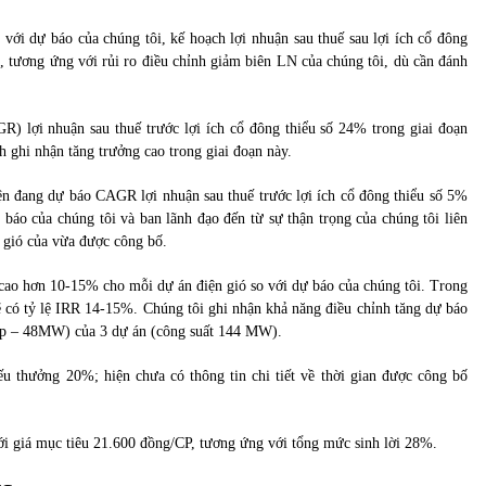
ới dự báo của chúng tôi, kế hoạch lợi nhuận sau thuế sau lợi ích cổ đông
, tương ứng với rủi ro điều chỉnh giảm biên LN của chúng tôi, dù cần đánh
R) lợi nhuận sau thuế trước lợi ích cổ đông thiểu số 24% trong giai đoạn
 ghi nhận tăng trưởng cao trong giai đoạn này.
ện đang dự báo CAGR lợi nhuận sau thuế trước lợi ích cổ đông thiểu số 5%
báo của chúng tôi và ban lãnh đạo đến từ sự thận trọng của chúng tôi liên
 gió của vừa được công bố.
cao hơn 10-15% cho mỗi dự án điện gió so với dự báo của chúng tôi. Trong
ẽ có tỷ lệ IRR 14-15%. Chúng tôi ghi nhận khả năng điều chỉnh tăng dự báo
 Lập – 48MW) của 3 dự án (công suất 144 MW).
u thưởng 20%; hiện chưa có thông tin chi tiết về thời gian được công bố
i giá mục tiêu 21.600 đồng/CP, tương ứng với tổng mức sinh lời 28%.