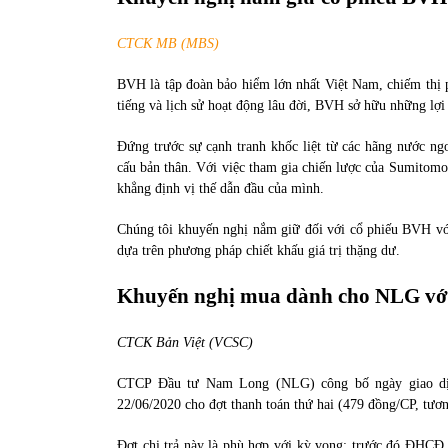
CTCK MB (MBS)
BVH là tập đoàn bảo hiểm lớn nhất Việt Nam, chiếm thị p
tiếng và lịch sử hoạt động lâu đời, BVH sở hữu những lợi 
Đứng trước sự cạnh tranh khốc liệt từ các hãng nước ng
cấu bản thân. Với việc tham gia chiến lược của Sumitomo
khẳng định vị thế dẫn đầu của mình.
Chúng tôi khuyến nghị nắm giữ đối với cổ phiếu BVH với
dựa trên phương pháp chiết khấu giá trị thặng dư.
Khuyến nghị mua dành cho NLG với
CTCK Bản Việt (VCSC)
CTCP Đầu tư Nam Long (NLG) công bố ngày giao dịch
22/06/2020 cho đợt thanh toán thứ hai (479 đồng/CP, tươn
Đợt chi trả này là phù hợp với kỳ vọng; trước đó ĐHCĐ 