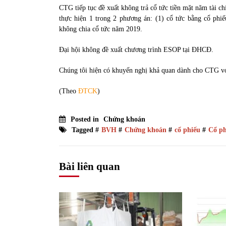
CTG tiếp tục đề xuất không trả cổ tức tiền mặt năm tài c
thực hiện 1 trong 2 phương án: (1) cổ tức bằng cổ phiế
không chia cổ tức năm 2019.
Đại hội không đề xuất chương trình ESOP tại ĐHCĐ.
Chúng tôi hiện có khuyến nghị khả quan dành cho CTG vớ
(Theo
ĐTCK
)
Posted in
Chứng khoán
Tagged #
BVH
#
Chứng khoán
#
cổ phiếu
#
Cổ ph
Bài liên quan