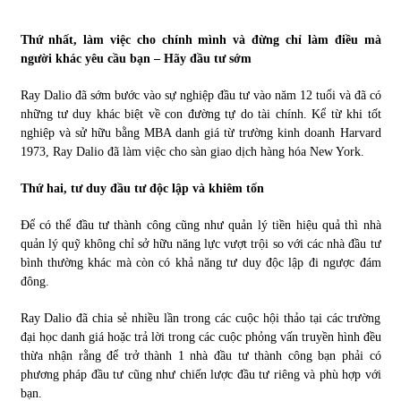
Thứ nhất, làm việc cho chính mình và đừng chỉ làm điều mà
Chứng khoán ngày 30/5/2022: Top 10 cổ phiếu nổi bật
người khác yêu cầu bạn – Hãy đầu tư sớm
31/05/2022
Ray Dalio đã sớm bước vào sự nghiệp đầu tư vào năm 12 tuổi và đã có
những tư duy khác biệt về con đường tự do tài chính. Kể từ khi tốt
Phân tích giá tiền điện tử sau ngày thị trường lập kỷ lục
nghiệp và sử hữu bằng MBA danh giá từ trường kinh doanh Harvard
vốn hóa
1973, Ray Dalio đã làm việc cho sàn giao dịch hàng hóa New York.
09/11/2021
Thứ hai, tư duy đầu tư độc lập và khiêm tốn
Chứng khoán ngày 12/10/2021: Top 10 cổ phiếu nổi bật
13/10/2021
Để có thể đầu tư thành công cũng như quản lý tiền hiệu quả thì nhà
quản lý quỹ không chỉ sở hữu năng lực vượt trội so với các nhà đầu tư
bình thường khác mà còn có khả năng tư duy độc lập đi ngược đám
đông.
Top 10 xe bán chạy nhất tháng 9/2021
13/10/2021
Ray Dalio đã chia sẻ nhiều lần trong các cuộc hội thảo tại các trường
đại học danh giá hoặc trả lời trong các cuộc phỏng vấn truyền hình đều
thừa nhận rằng để trở thành 1 nhà đầu tư thành công bạn phải có
phương pháp đầu tư cũng như chiến lược đầu tư riêng và phù hợp với
bạn.