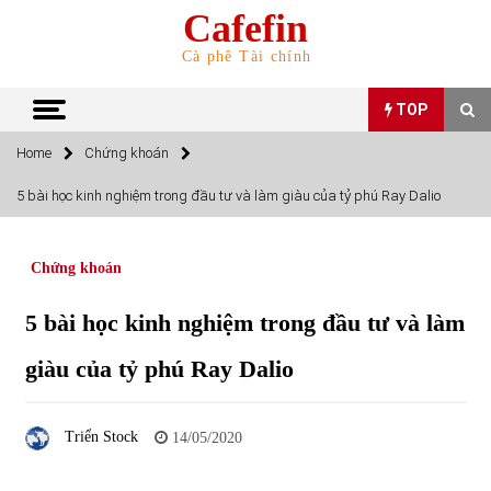
Skip
Cafefin
to
content
Cà phê Tài chính
TOP
Home
Chứng khoán
TOP
5 bài học kinh nghiệm trong đầu tư và làm giàu của tỷ phú Ray Dalio
Top 10 cổ phiếu rẻ nhất TTCK Việt Nam ngày 5/7/2022
05/07/2022
Chứng khoán
5 bài học kinh nghiệm trong đầu tư và làm
Top 10 mặt hàng Việt Nam nhập khẩu nhiều nhất tháng
5/2022
giàu của tỷ phú Ray Dalio
15/06/2022
Top 10 mặt hàng Việt Nam xuất khẩu nhiều nhất tháng
Triển Stock
14/05/2020
5/2022
07/06/2022