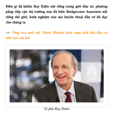
Điều gì đã khiến Ray Dalio nổi tiếng trong giới đầu tư, phương
Tự doanh ngày 3.6.2022: CTCK mua ròng 28,7 tỷ đồng
pháp tiếp cận thị trường nào đã biến Bridgewater Associates nổi
06/06/2022
tiếng thế giới, kinh nghiệm nào mà huyền thoại đầu tư đã dạy
cho chúng ta
.
Top 10 tỷ phú giàu nhất thế giới – Bảng xếp hạng 2022
>>
‘Ông vua mới nổi’ Mark Mobius luôn sáng suốt khi đầu tư
31/05/2022
nhờ hai câu hỏi
Bất ổn từ các cuộc đấu giá đất ở Thanh Hoá
31/05/2022
Tiền gửi vào ngân hàng tiếp tục tăng mạnh
31/05/2022
S&P Ratings cập nhật xếp hạng tín nhiệm của
Vietcombank và Eximbank
Tỷ phú Ray Dalio
31/05/2022