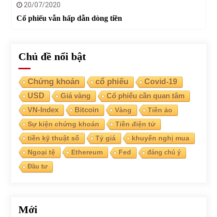
20/07/2020
Cổ phiếu vẫn hấp dẫn dòng tiền
Chủ đề nổi bật
Chứng khoán
cổ phiếu
Covid-19
USD
Giá vàng
Cổ phiếu cần quan tâm
VN-Index
Bitcoin
Vàng
Tiền ảo
Sự kiện chứng khoán
Tiền điện tử
tiền kỹ thuật số
Tỷ giá
khuyến nghị mua
Ngoại tệ
Ethereum
Fed
đáng chú ý
Đầu tư
Mới