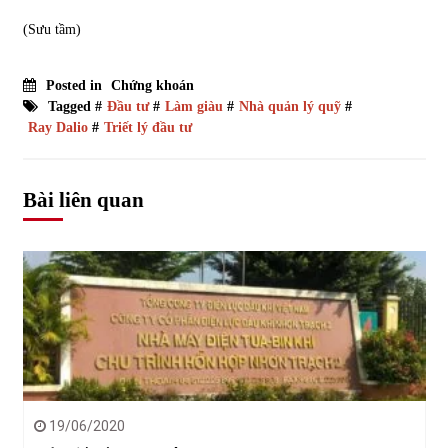
(Sưu tầm)
Posted in
Chứng khoán
Tagged #
Đầu tư
#
Làm giàu
#
Nhà quản lý quỹ
#
Ray Dalio
#
Triết lý đầu tư
Bài liên quan
19/06/2020