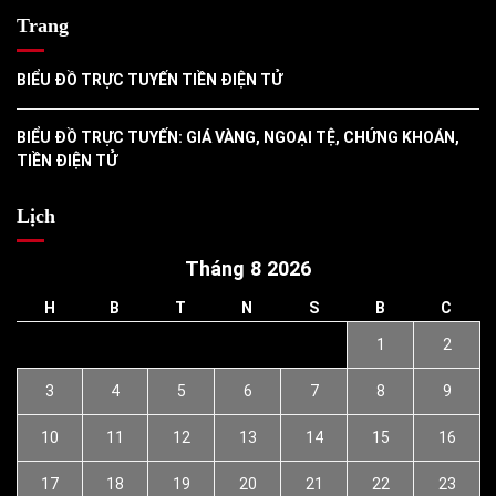
Trang
BIỂU ĐỒ TRỰC TUYẾN TIỀN ĐIỆN TỬ
BIỂU ĐỒ TRỰC TUYẾN: GIÁ VÀNG, NGOẠI TỆ, CHỨNG KHOÁN,
TIỀN ĐIỆN TỬ
Lịch
Tháng 8 2026
H
B
T
N
S
B
C
1
2
3
4
5
6
7
8
9
10
11
12
13
14
15
16
17
18
19
20
21
22
23