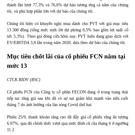
thành lần lượt 77,3% và 76,6% dự báo tương ứng cả năm của chúng
tôi, và phù hợp phần lớn với dự báo của chúng tôi.
Chúng tôi hiện có khuyến nghị mua dành cho PVT với giá mục tiêu
13.300 đồng (tổng mức sinh lời dự phóng 6,5% bao gồm lợi suất cổ
tức 5,3%). Theo giá đóng cửa hôm nay, PVT hiện đang giao dịch với
EV/EBITDA 3,8 lần trong năm 2020, dựa theo dự báo của chúng tôi.
Mục tiêu chốt lãi của cổ phiếu FCN nằm tại
mức 13
CTCK BIDV (BSC)
Cổ phiếu FCN của Công ty cổ phần FECON đang ở trong trạng thái
tiếp tục tăng giá sau khi đã có sự sụt giảm khá mạnh vào nửa cuối
tháng 7 do ảnh hưởng của làn sóng Covid thứ hai.
Phiên 25/9, thanh khoản tăng cao đã đẩy giá cổ phiếu tăng ấn tượng
6.07%, qua đó chính thức vượt qua mức đỉnh cũ của tháng 6 ở ngưỡng
11.2.