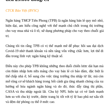
CTCK Bảo Việt (BVSC)
Chứng khoán ngày 30/5/2022: Top 10 cổ phiếu nổi bật
31/05/2022
Ngân hàng TMCP Tiên Phong (TPB) là ngân hàng bán lẻ quy mô nhỏ,
hiện đại, am hiểu công nghệ với thế mạnh chủ chốt trong thị trường
cho vay mua nhà và ô tô, sử dụng phương pháp cho vay theo chuỗi giá
Phân tích giá tiền điện tử sau ngày thị trường lập kỷ lục
trị.
vốn hóa
09/11/2021
Chúng tôi tin rằng TPB có vị thế mạnh mẽ để phục hồi sau đại dịch
Covid-19 nhờ thanh khoản và nền tảng vốn vững chắc hơn, lợi thế đi
Chứng khoán ngày 12/10/2021: Top 10 cổ phiếu nổi bật
đầu trong lĩnh vực ngân hàng kỹ thuật số.
13/10/2021
Điều này cho phép TPB không những theo đuổi chiến lược dài hạn mà
còn thâm nhập hơn nữa mảng cho vay bán lẻ có bảo đảm, đặc biệt là
thế chấp nhà ở, bổ sung cho việc tăng trưởng thu nhập từ lãi; mà còn
Top 10 xe bán chạy nhất tháng 9/2021
mở rộng cơ sở khách hàng trong bối cảnh gia tăng nhanh chóng của xu
13/10/2021
hướng số hóa ngành ngân hàng và do đó, thúc đẩy tăng thị phần,
CASA và thu nhập ngoài lãi. Chu kỳ NPL hiện tại có vẻ lành mạnh
hơn so với chu kỳ trước, được trang bị tốt với tỷ lệ bao phủ nợ xấu tốt
và đệm dự phòng cụ thể ở mức cao.