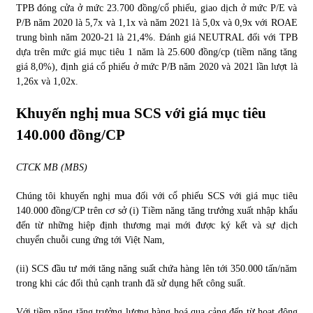
TPB đóng cửa ở mức 23.700 đồng/cổ phiếu, giao dịch ở mức P/E và
P/B năm 2020 là 5,7x và 1,1x và năm 2021 là 5,0x và 0,9x với ROAE
trung bình năm 2020-21 là 21,4%. Đánh giá NEUTRAL đối với TPB
dựa trên mức giá mục tiêu 1 năm là 25.600 đồng/cp (tiềm năng tăng
giá 8,0%), định giá cổ phiếu ở mức P/B năm 2020 và 2021 lần lượt là
1,26x và 1,02x.
Khuyến nghị mua SCS với giá mục tiêu
140.000 đồng/CP
CTCK MB (MBS)
Chúng tôi khuyến nghị mua đối với cổ phiếu SCS với giá mục tiêu
140.000 đồng/CP trên cơ sở (i) Tiềm năng tăng trưởng xuất nhập khẩu
đến từ những hiệp định thương mại mới được ký kết và sự dịch
chuyển chuỗi cung ứng tới Việt Nam,
(ii) SCS đầu tư mới tăng năng suất chứa hàng lên tới 350.000 tấn/năm
trong khi các đối thủ cạnh tranh đã sử dụng hết công suất.
Với tiềm năng tăng trưởng lượng hàng hoá qua cảng đến từ hoạt động