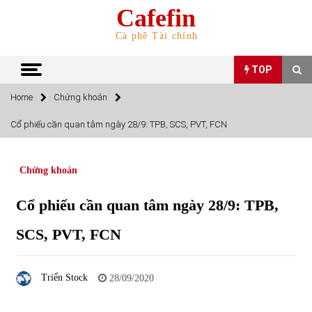
Skip
Cafefin
to
content
Cà phê Tài chính
TOP
Home
Chứng khoán
TOP
Cổ phiếu cần quan tâm ngày 28/9: TPB, SCS, PVT, FCN
Top 10 cổ phiếu rẻ nhất TTCK Việt Nam ngày 5/7/2022
05/07/2022
Chứng khoán
Cổ phiếu cần quan tâm ngày 28/9: TPB,
Top 10 mặt hàng Việt Nam nhập khẩu nhiều nhất tháng
5/2022
SCS, PVT, FCN
15/06/2022
Top 10 mặt hàng Việt Nam xuất khẩu nhiều nhất tháng
Triển Stock
28/09/2020
5/2022
07/06/2022