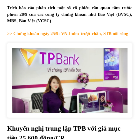
Trích báo cáo phân tích một số cổ phiếu cần quan tâm trước
Tự doanh ngày 3.6.2022: CTCK mua ròng 28,7 tỷ đồng
phiên 28/9 của các công ty chứng khoán như Bảo Việt (BVSC),
06/06/2022
MBS, Bản Việt (VCSC).
>> Chứng khoán ngày 25/9: VN-Index trượt chân, STB nổi sóng
Top 10 tỷ phú giàu nhất thế giới – Bảng xếp hạng 2022
31/05/2022
Bất ổn từ các cuộc đấu giá đất ở Thanh Hoá
31/05/2022
Tiền gửi vào ngân hàng tiếp tục tăng mạnh
31/05/2022
S&P Ratings cập nhật xếp hạng tín nhiệm của
Khuyến nghị trung lập TPB với giá mục
Vietcombank và Eximbank
31/05/2022
tiêu 25.600 đồng/CP