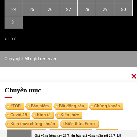
24
25
26
27
28
29
30
31
« Th7
Copyright All right reserved
Chuyên mục
#TOP
Bảo hiểm
Bất động sản
Chứng khoán
Covid-19
Kinh tế
Kiến thức
Kiến thức chứng khoán
Kiến thức Forex
Kiến thức kinh tế
Kiến thức tài chính
Ngoại tệ
Giá vàng hôm nay 26/7, dự báo giá vàng tuần tới 28/7-1/8