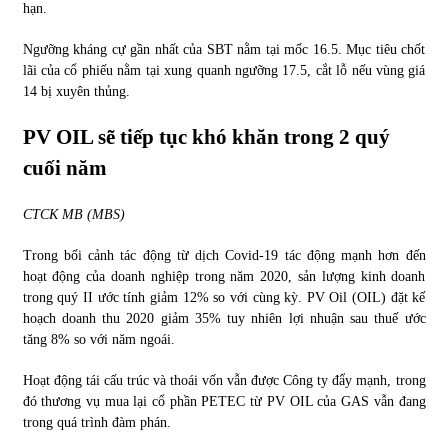
hạn.
Ngưỡng kháng cự gần nhất của SBT nằm tại mốc 16.5. Mục tiêu chốt
lãi của cổ phiếu nằm tại xung quanh ngưỡng 17.5, cắt lỗ nếu vùng giá
14 bị xuyên thủng.
PV OIL sẽ tiếp tục khó khăn
trong
2 quý
cuối năm
CTCK MB (MBS)
Trong bối cảnh tác động từ dịch Covid-19 tác động mạnh hơn đến
hoạt động của doanh nghiệp trong năm 2020, sản lượng kinh doanh
trong quý II ước tính giảm 12% so với cùng kỳ. PV Oil (OIL) đặt kế
hoạch doanh thu 2020 giảm 35% tuy nhiên lợi nhuận sau thuế ước
tăng 8% so với năm ngoái.
Hoạt động tái cấu trúc và thoái vốn vẫn được Công ty đẩy mạnh, trong
đó thương vụ mua lại cổ phần PETEC từ PV OIL của GAS vẫn đang
trong quá trình đàm phán.