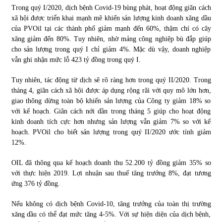
Trong quý I/2020, dịch bệnh Covid-19 bùng phát, hoạt động giãn cách
xã hội được triển khai mạnh mẽ khiến sản lượng kinh doanh xăng dầu
của PVOil tại các thành phố giảm mạnh đến 60%, thậm chí có cây
xăng giảm đến 80%. Tuy nhiên, nhờ mảng công nghiệp bù đắp giúp
cho sản lượng trong quý I chỉ giảm 4%. Mặc dù vậy, doanh nghiệp
vẫn ghi nhận mức lỗ 423 tỷ đồng trong quý I.
Tuy nhiên, tác động từ dịch sẽ rõ ràng hơn trong quý II/2020. Trong
tháng 4, giãn cách xã hội được áp dụng rộng rãi với quy mô lớn hơn,
giao thông dừng toàn bộ khiến sản lượng của Công ty giảm 18% so
với kế hoạch. Giãn cách nới dần trong tháng 5 giúp cho hoạt động
kinh doanh tích cực hơn nhưng sản lượng vẫn giảm 7% so với kế
hoạch. PVOil cho biết sản lượng trong quý II/2020 ước tính giảm
12%.
OIL đã thông qua kế hoạch doanh thu 52.200 tỷ đồng giảm 35% so
với thực hiện 2019. Lợi nhuận sau thuế tăng trưởng 8%, đạt tương
ứng 376 tỷ đồng.
Nếu không có dịch bệnh Covid-10, tăng trưởng của toàn thị trường
xăng dầu có thể đạt mức tăng 4-5%. Với sự hiện diện của dịch bệnh,