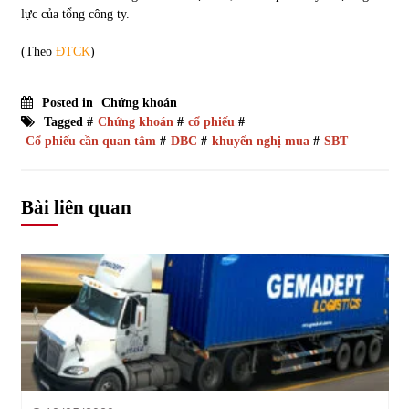
lực của tổng công ty.
(Theo
ĐTCK
)
Posted in
Chứng khoán
Tagged #
Chứng khoán
#
cổ phiếu
#
Cổ phiếu cần quan tâm
#
DBC
#
khuyến nghị mua
#
SBT
Bài liên quan