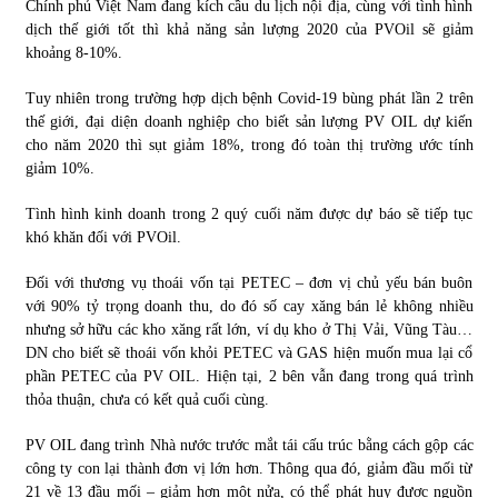
Chính phủ Việt Nam đang kích cầu du lịch nội địa, cùng với tình hình
dịch thế giới tốt thì khả năng sản lượng 2020 của PVOil sẽ giảm
khoảng 8-10%.
Tuy nhiên trong trường hợp dịch bệnh Covid-19 bùng phát lần 2 trên
thế giới, đại diện doanh nghiệp cho biết sản lượng PV OIL dự kiến
cho năm 2020 thì sụt giảm 18%, trong đó toàn thị trường ước tính
giảm 10%.
Tình hình kinh doanh trong 2 quý cuối năm được dự báo sẽ tiếp tục
khó khăn đối với PVOil.
Đối với thương vụ thoái vốn tại PETEC – đơn vị chủ yếu bán buôn
với 90% tỷ trọng doanh thu, do đó số cay xăng bán lẻ không nhiều
nhưng sở hữu các kho xăng rất lớn, ví dụ kho ở Thị Vải, Vũng Tàu…
DN cho biết sẽ thoái vốn khỏi PETEC và GAS hiện muốn mua lại cổ
phần PETEC của PV OIL. Hiện tại, 2 bên vẫn đang trong quá trình
thỏa thuận, chưa có kết quả cuối cùng.
PV OIL đang trình Nhà nước trước mắt tái cấu trúc bằng cách gộp các
công ty con lại thành đơn vị lớn hơn. Thông qua đó, giảm đầu mối từ
21 về 13 đầu mối – giảm hơn một nửa, có thể phát huy được nguồn