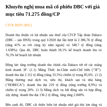
Khuyến nghị mua mã cổ phiếu DBC với giá
Chứng khoán ngày 30/5/2022: Top 10 cổ phiếu nổi bật
mục tiêu 71.275 đồng/CP
31/05/2022
CTCK BIDV (BSC)
Phân tích giá tiền điện tử sau ngày thị trường lập kỷ lục
Doanh thu thuần và lợi nhuận sau thuế của CTCP Tập đoàn Dabaco
vốn hóa
(DBC – sàn HNX) trong quý I/2020 đạt lần lượt là 2.386,76 tỷ đồng
09/11/2021
(tăng 41% so với cùng kỳ năm ngoái) và 348,7 tỷ đồng (tăng
1.638%). Qua đó, DBC hoàn thành 18,1% kế hoạch doanh thu và
Chứng khoán ngày 12/10/2021: Top 10 cổ phiếu nổi bật
76,3% kế hoạch lợi nhuận.
13/10/2021
Động lực tăng trưởng doanh thu chính của Dabaco tới từ các mảng
kinh doanh 3F: (1.1) Mảng Thức ăn-Chăn nuôi-Chế biến (“3F”):
doanh thu đạt 2.112 tỷ đồng (tăng 33,5%) chiếm tỷ trọng 85,6%. (1.2)
Top 10 xe bán chạy nhất tháng 9/2021
Mảng thương mại dịch vụ, siêu thị, khách sạn và nhà hàng
13/10/2021
(“HORECA”): doanh thu đạt 219 tỷ đồng (tăng trưởng 8,9%) và
chiếm tỷ trọng 20%. (1.3) Mảng dịch vụ bất động sản và hợp đồng
xây dựng: doanh thu đạt 136.2 tỷ đồng, tăng tăng 2.849%.
Bên cạnh đó, DBC cải thiện biên lợi nhuận nhờ giá thịt lợn tăng và