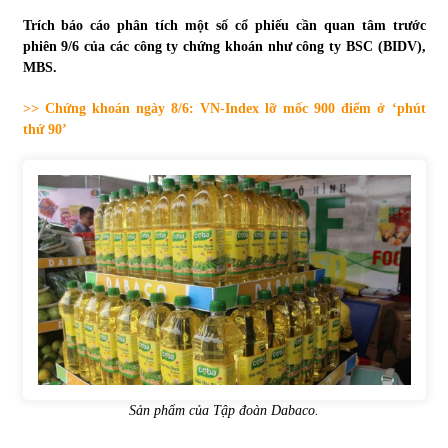
Trích báo cáo phân tích một số cổ phiếu cần quan tâm trước
Tự doanh ngày 3.6.2022: CTCK mua ròng 28,7 tỷ đồng
phiên 9/6 của các công ty chứng khoán như công ty BSC (BIDV),
06/06/2022
MBS.
>> Chứng khoán ngày 8/6: VN-Index lỡ mốc 900 điểm ở ‘phút
Top 10 tỷ phú giàu nhất thế giới – Bảng xếp hạng 2022
thứ 90’
31/05/2022
Bất ổn từ các cuộc đấu giá đất ở Thanh Hoá
31/05/2022
Tiền gửi vào ngân hàng tiếp tục tăng mạnh
31/05/2022
S&P Ratings cập nhật xếp hạng tín nhiệm của
Sản phẩm của Tập đoàn Dabaco.
Vietcombank và Eximbank
31/05/2022