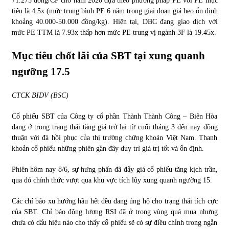
71.275 đồng/CP cho năm 2020 dựa theo phương pháp PE với PE mục
tiêu là 4.5x (mức trung bình PE 6 năm trong giai đoạn giá heo ổn định
khoảng 40.000-50.000 đồng/kg). Hiện tại, DBC đang giao dịch với
mức PE TTM là 7.93x thấp hơn mức PE trung vị ngành 3F là 19.45x.
Mục tiêu chốt lãi của SBT tại xung quanh
ngưỡng 17.5
CTCK BIDV (BSC)
Cổ phiếu SBT của Công ty cổ phần Thành Thành Công – Biên Hòa
đang ở trong trạng thái tăng giá trở lại từ cuối tháng 3 đến nay đồng
thuận với đà hồi phục của thị trường chứng khoán Việt Nam. Thanh
khoản cổ phiếu những phiên gần đây duy trì giá trị tốt và ổn định.
Phiên hôm nay 8/6, sự hưng phấn đã đẩy giá cổ phiếu tăng kịch trần,
qua đó chính thức vượt qua khu vực tích lũy xung quanh ngưỡng 15.
Các chỉ báo xu hướng hầu hết đều đang ủng hộ cho trạng thái tích cực
của SBT. Chỉ báo động lượng RSI đã ở trong vùng quá mua nhưng
chưa có dấu hiệu nào cho thấy cổ phiếu sẽ có sự điều chỉnh trong ngắn