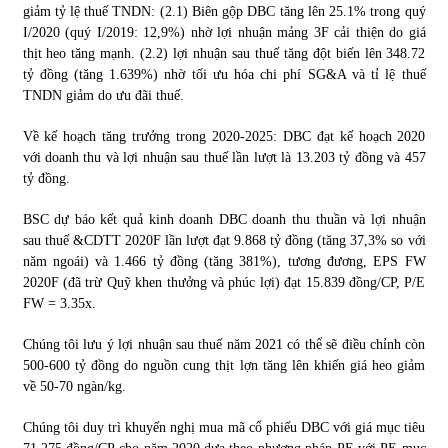
giảm tỷ lệ thuế TNDN: (2.1) Biên gộp DBC tăng lên 25.1% trong quý
I/2020 (quý I/2019: 12,9%) nhờ lợi nhuận mảng 3F cải thiện do giá
thịt heo tăng mạnh. (2.2) lợi nhuận sau thuế tăng đột biến lên 348.72
tỷ đồng (tăng 1.639%) nhờ tối ưu hóa chi phí SG&A và tỉ lệ thuế
TNDN giảm do ưu đãi thuế.
Về kế hoạch tăng trưởng trong 2020-2025: DBC đạt kế hoạch 2020
với doanh thu và lợi nhuận sau thuế lần lượt là 13.203 tỷ đồng và 457
tỷ đồng.
BSC dự báo kết quả kinh doanh DBC doanh thu thuần và lợi nhuận
sau thuế &CDTT 2020F lần lượt đạt 9.868 tỷ đồng (tăng 37,3% so với
năm ngoái) và 1.466 tỷ đồng (tăng 381%), tương đương, EPS FW
2020F (đã trừ Quỹ khen thưởng và phúc lợi) đạt 15.839 đồng/CP, P/E
FW = 3.35x.
Chúng tôi lưu ý lợi nhuận sau thuế năm 2021 có thể sẽ điều chỉnh còn
500-600 tỷ đồng do nguồn cung thịt lợn tăng lên khiến giá heo giảm
về 50-70 ngàn/kg.
Chúng tôi duy trì khuyến nghị mua mã cổ phiếu DBC với giá mục tiêu