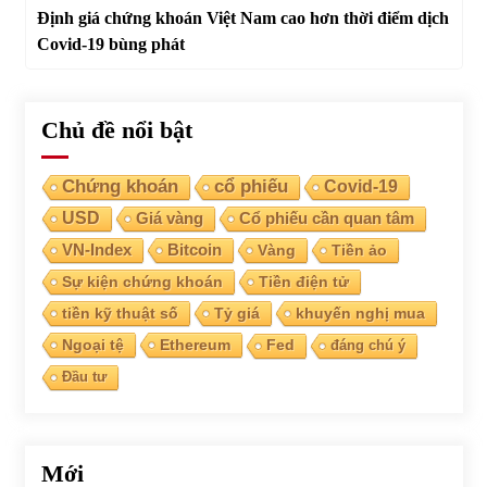
Định giá chứng khoán Việt Nam cao hơn thời điểm dịch
Covid-19 bùng phát
Chủ đề nổi bật
Chứng khoán
cổ phiếu
Covid-19
USD
Giá vàng
Cổ phiếu cần quan tâm
VN-Index
Bitcoin
Vàng
Tiền ảo
Sự kiện chứng khoán
Tiền điện tử
tiền kỹ thuật số
Tỷ giá
khuyến nghị mua
Ngoại tệ
Ethereum
Fed
đáng chú ý
Đầu tư
Mới