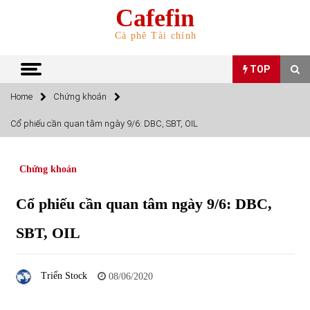
Skip
Cafefin
to
content
Cà phê Tài chính
TOP
Home
Chứng khoán
TOP
Cổ phiếu cần quan tâm ngày 9/6: DBC, SBT, OIL
Top 10 cổ phiếu rẻ nhất TTCK Việt Nam ngày 5/7/2022
05/07/2022
Chứng khoán
Cổ phiếu cần quan tâm ngày 9/6: DBC,
Top 10 mặt hàng Việt Nam nhập khẩu nhiều nhất tháng
5/2022
SBT, OIL
15/06/2022
Top 10 mặt hàng Việt Nam xuất khẩu nhiều nhất tháng
Triển Stock
08/06/2020
5/2022
07/06/2022