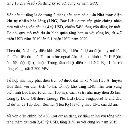
tăng 15,2% về số vốn đăng ký so với cùng kỳ năm trước.
Chứng khoán ngày 30/5/2022: Top 10 cổ phiếu nổi bật
Vốn đầu tư tăng là do trong 5 tháng đầu năm có dự án
Nhà máy điện
31/05/2022
khí tự nhiên hóa lỏng (LNG) Bạc Liêu
được cấp giấy chứng nhận
mới với tổng vốn đầu tư 4 tỷ USD, chiếm 54% tổng vốn đăng ký mới.
Do đó, quy mô mỗi dự án bình quân tăng hơn so với cùng kỳ, từ 4,7
Phân tích giá tiền điện tử sau ngày thị trường lập kỷ lục
triệu USD năm 2019 lên 6,1 triệu USD năm 2020.
vốn hóa
09/11/2021
Theo đó, Nhà máy điện khí LNG Bạc Liêu là dự án điện quy mô lớn
lần đầu tiên do nhà đầu tư nước ngoài đầu tư theo hình thức IPP (dự
án điện độc lập), thuộc Trung tâm nhiệt điện khí LNG Bạc Liêu có
Chứng khoán ngày 12/10/2021: Top 10 cổ phiếu nổi bật
tổng công suất 3.200 MW.
13/10/2021
Tổ hợp nhà máy phát điện trên bờ được đặt tại xã Vĩnh Hậu A, huyện
Hòa Bình với diện tích 40 ha; tổ hợp kho cảng LNG nằm trên vùng
Top 10 xe bán chạy nhất tháng 9/2021
biển tỉnh Bạc Liêu (diện tích 100 ha), cách vị trí nhà máy điện 35 km.
13/10/2021
Công ty Delta Offshore Energy Pte. Ltd (DOE Singapore) là chủ đầu
tư dự án và Tập đoàn Bechtel (Hoa Kỳ) là tổng thầu EPC của dự án.
Về vốn điều chỉnh, có 436 lượt dự án đăng ký điều chỉnh với tổng vốn
tăng thêm đạt trên 3,45 tỷ USD, tăng 31% so với cùng kỳ năm 2019.