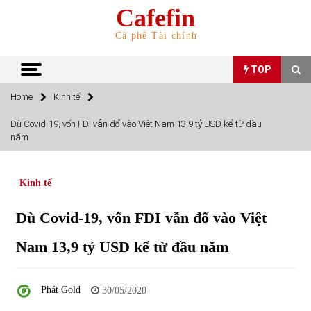
Skip
Cafefin
to
content
Cà phê Tài chính
TOP
Home
Kinh tế
TOP
Dù Covid-19, vốn FDI vẫn đổ vào Việt Nam 13,9 tỷ USD kể từ đầu
năm
Top 10 cổ phiếu rẻ nhất TTCK Việt Nam ngày 5/7/2022
05/07/2022
Kinh tế
Top 10 mặt hàng Việt Nam nhập khẩu nhiều nhất tháng
Dù Covid-19, vốn FDI vẫn đổ vào Việt
5/2022
15/06/2022
Nam 13,9 tỷ USD kể từ đầu năm
Top 10 mặt hàng Việt Nam xuất khẩu nhiều nhất tháng
5/2022
Phát Gold
30/05/2020
07/06/2022