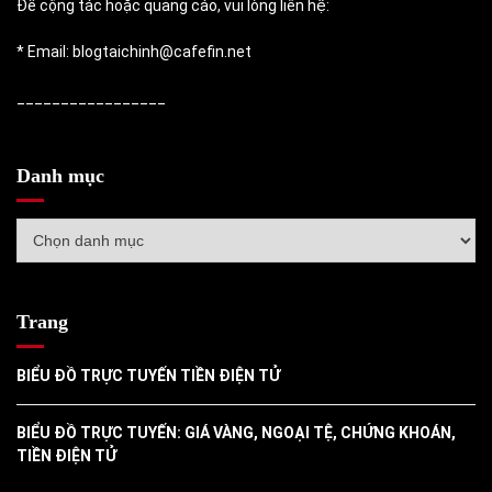
Để cộng tác hoặc quảng cáo, vui lòng liên hệ:
* Email: blogtaichinh@cafefin.net
_________________
Danh mục
Danh
mục
Trang
BIỂU ĐỒ TRỰC TUYẾN TIỀN ĐIỆN TỬ
BIỂU ĐỒ TRỰC TUYẾN: GIÁ VÀNG, NGOẠI TỆ, CHỨNG KHOÁN,
TIỀN ĐIỆN TỬ