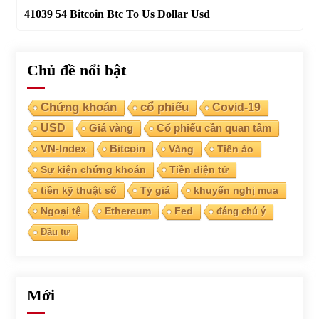
41039 54 Bitcoin Btc To Us Dollar Usd
Chủ đề nổi bật
Chứng khoán
cổ phiếu
Covid-19
USD
Giá vàng
Cổ phiếu cần quan tâm
VN-Index
Bitcoin
Vàng
Tiền ảo
Sự kiện chứng khoán
Tiền điện tử
tiền kỹ thuật số
Tỷ giá
khuyến nghị mua
Ngoại tệ
Ethereum
Fed
đáng chú ý
Đầu tư
Mới