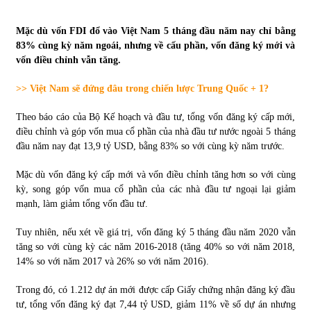
Tự doanh ngày 3.6.2022: CTCK mua ròng 28,7 tỷ đồng
Mặc dù vốn FDI đổ vào Việt Nam 5 tháng đầu năm nay chỉ bằng
06/06/2022
83% cùng kỳ năm ngoái, nhưng về cấu phần, vốn đăng ký mới và
vốn điều chỉnh vẫn tăng.
>> Việt Nam sẽ đứng đâu trong chiến lược Trung Quốc + 1?
Top 10 tỷ phú giàu nhất thế giới – Bảng xếp hạng 2022
31/05/2022
Theo báo cáo của Bộ Kế hoạch và đầu tư, tổng vốn đăng ký cấp mới,
điều chỉnh và góp vốn mua cổ phần của nhà đầu tư nước ngoài 5 tháng
đầu năm nay đạt 13,9 tỷ USD, bằng 83% so với cùng kỳ năm trước.
Bất ổn từ các cuộc đấu giá đất ở Thanh Hoá
31/05/2022
Mặc dù vốn đăng ký cấp mới và vốn điều chỉnh tăng hơn so với cùng
kỳ, song góp vốn mua cổ phần của các nhà đầu tư ngoại lại giảm
mạnh, làm giảm tổng vốn đầu tư.
Tiền gửi vào ngân hàng tiếp tục tăng mạnh
31/05/2022
Tuy nhiên, nếu xét về giá trị, vốn đăng ký 5 tháng đầu năm 2020 vẫn
tăng so với cùng kỳ các năm 2016-2018 (tăng 40% so với năm 2018,
14% so với năm 2017 và 26% so với năm 2016).
S&P Ratings cập nhật xếp hạng tín nhiệm của
Trong đó, có 1.212 dự án mới được cấp Giấy chứng nhận đăng ký đầu
Vietcombank và Eximbank
tư, tổng vốn đăng ký đạt 7,44 tỷ USD, giảm 11% về số dự án nhưng
31/05/2022