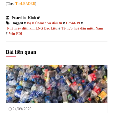
(Theo
TheLEADER
)
Posted in
Kinh tế
Tagged #
Bộ Kế hoạch và đầu tư
#
Covid-19
#
Nhà máy điện khí LNG Bạc Liêu
#
Tổ hợp hoá dầu miền Nam
#
Vốn FDI
Bài liên quan
24/09/2020