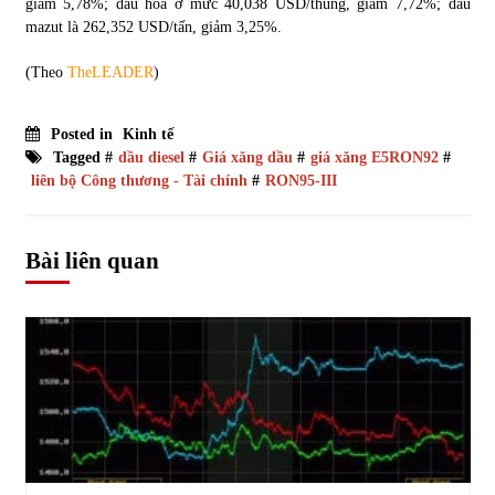
giảm 5,78%; dầu hỏa ở mức 40,038 USD/thùng, giảm 7,72%; dầu
mazut là 262,352 USD/tấn, giảm 3,25%.
(Theo
TheLEADER
)
Posted in
Kinh tế
Tagged #
dầu diesel
#
Giá xăng dầu
#
giá xăng E5RON92
#
liên bộ Công thương - Tài chính
#
RON95-III
Bài liên quan