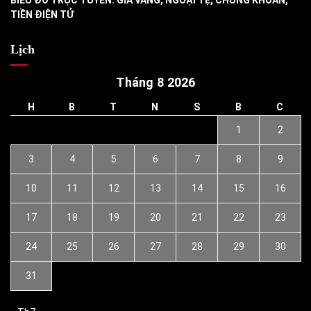
BIỂU ĐỒ TRỰC TUYẾN: GIÁ VÀNG, NGOẠI TỆ, CHỨNG KHOÁN,
TIỀN ĐIỆN TỬ
Lịch
Tháng 8 2026
H
B
T
N
S
B
C
1
2
3
4
5
6
7
8
9
10
11
12
13
14
15
16
17
18
19
20
21
22
23
24
25
26
27
28
29
30
31