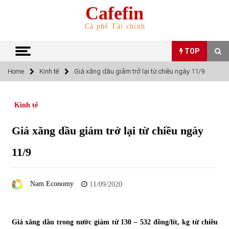
Skip
Cafefin
to
content
Cà phê Tài chính
TOP
Home
Kinh tế
Giá xăng dầu giảm trở lại từ chiều ngày 11/9
TOP
Kinh tế
Top 10 cổ phiếu rẻ nhất TTCK Việt Nam ngày 5/7/2022
05/07/2022
Giá xăng dầu giảm trở lại từ chiều ngày
11/9
Top 10 mặt hàng Việt Nam nhập khẩu nhiều nhất tháng
5/2022
15/06/2022
Nam Economy
11/09/2020
Top 10 mặt hàng Việt Nam xuất khẩu nhiều nhất tháng
5/2022
07/06/2022
Giá xăng dầu trong nước giảm từ 130 – 532 đồng/lít, kg từ chiều