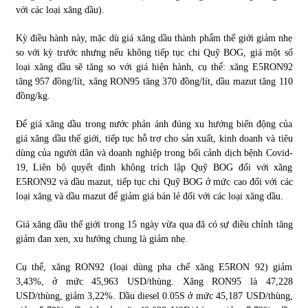
với các loại xăng dầu).
Kỳ điều hành này, mặc dù giá xăng dầu thành phẩm thế giới giảm nhẹ
so với kỳ trước nhưng nếu không tiếp tục chi Quỹ BOG, giá một số
loại xăng dầu sẽ tăng so với giá hiện hành, cụ thể: xăng E5RON92
tăng 957 đồng/lít, xăng RON95 tăng 370 đồng/lít, dầu mazut tăng 110
đồng/kg.
Để giá xăng dầu trong nước phản ánh đúng xu hướng biến động của
giá xăng dầu thế giới, tiếp tục hỗ trợ cho sản xuất, kinh doanh và tiêu
dùng của người dân và doanh nghiệp trong bối cảnh dịch bệnh Covid-
19, Liên bộ quyết định không trích lập Quỹ BOG đối với xăng
E5RON92 và dầu mazut, tiếp tục chi Quỹ BOG ở mức cao đối với các
loại xăng và dầu mazut để giảm giá bán lẻ đối với các loại xăng dầu.
Giá xăng dầu thế giới trong 15 ngày vừa qua đã có sự điều chỉnh tăng
giảm đan xen, xu hướng chung là giảm nhẹ.
Cụ thể, xăng RON92 (loại dùng pha chế xăng E5RON 92) giảm
3,43%, ở mức 45,963 USD/thùng. Xăng RON95 là 47,228
USD/thùng, giảm 3,22%. Dầu diesel 0.05S ở mức 45,187 USD/thùng,