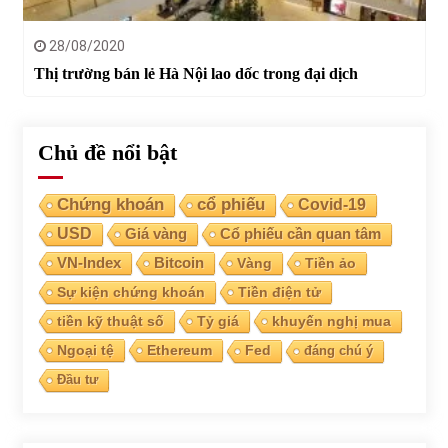
28/08/2020
Thị trường bán lẻ Hà Nội lao dốc trong đại dịch
Chủ đề nổi bật
Chứng khoán
cổ phiếu
Covid-19
USD
Giá vàng
Cổ phiếu cần quan tâm
VN-Index
Bitcoin
Vàng
Tiền ảo
Sự kiện chứng khoán
Tiền điện tử
tiền kỹ thuật số
Tỷ giá
khuyến nghị mua
Ngoại tệ
Ethereum
Fed
đáng chú ý
Đầu tư