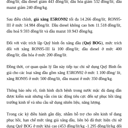
đồng/lít; dầu diesel giảm 443 đồng/lít; dầu hỏa giảm 532 đồng/lít; dầu
mazut giảm 240 đồng/kg.
Chứng khoán ngày 30/5/2022: Top 10 cổ phiếu nổi bật
31/05/2022
Sau điều chỉnh,
giá xăng E5RON92
tối đa 14.266 đồng/lít; RON95-
III ở mức 14.984 đồng/lít. Dầu diesel không cao hơn 11.518 đồng/lít,
dầu hoả 9.593 đồng/lít và dầu mazut 10.943 đồng/kg.
Phân tích giá tiền điện tử sau ngày thị trường lập kỷ lục
Đối với việc trích lập Quỹ bình ổn xăng dầu (
Quỹ BOG
), mức trích
vốn hóa
đối với xăng RON95-III là 100 đồng/lít; dầu diesel ở mức 400
09/11/2021
đồng/lít; dầu hỏa ở mức 200 đồng/lít.
Chứng khoán ngày 12/10/2021: Top 10 cổ phiếu nổi bật
Đồng thời, cơ quan quản lý lần này tiếp tục chi sử dụng Quỹ Bình ổn
13/10/2021
giá cho các loại xăng dầu gồm xăng E5RON92 ở mức 1.100 đồng/ lít,
xăng RON95 ở mức 500 đồng/lít, dầu mazut ở mức 350 đồng/kg.
Thông báo nêu rõ, tình hình dịch bệnh trong nước mặc dù đang dần
Top 10 xe bán chạy nhất tháng 9/2021
được kiểm soát nhưng vẫn còn tác động tiêu cực đến sự phục hồi tăng
13/10/2021
trưởng kinh tế và nhu cầu sử dụng nhiên liệu, năng lượng.
Trong các kỳ điều hành gần đây, nhằm hỗ trợ cho nền kinh tế đang
phục hồi, hạn chế mức tăng giá xăng dầu, liên bộ đã thực hiện chi sử
dụng Quỹ BOG ở mức khá cao (453 đồng/lít/kg -1.295 đồng/lít/kg đối