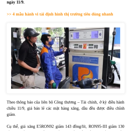
ngày 11/9.
Tự doanh ngày 3.6.2022: CTCK mua ròng 28,7 tỷ đồng
>> 4 mẫu hành vi tái định hình thị trường tiêu dùng nhanh
06/06/2022
Top 10 tỷ phú giàu nhất thế giới – Bảng xếp hạng 2022
31/05/2022
Bất ổn từ các cuộc đấu giá đất ở Thanh Hoá
31/05/2022
Tiền gửi vào ngân hàng tiếp tục tăng mạnh
31/05/2022
Theo thông báo của liên bộ Công thương – Tài chính, ở kỳ điều hành
chiều 11/9, giá bán lẻ các mặt hàng xăng, dầu đều được điều chỉnh
giảm.
S&P Ratings cập nhật xếp hạng tín nhiệm của
Vietcombank và Eximbank
Cụ thể, giá xăng E5RON92 giảm 143 đồng/lít, RON95-III giảm 130
31/05/2022