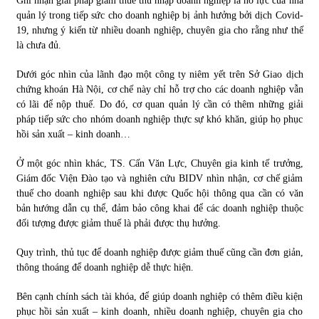
Ghi nhận giải pháp giảm thuế thu nhập doanh nghiệp là nỗ lực của nhà
quản lý trong tiếp sức cho doanh nghiệp bị ảnh hưởng bởi dịch Covid-
19, nhưng ý kiến từ nhiều doanh nghiệp, chuyên gia cho rằng như thế
là chưa đủ.
Dưới góc nhìn của lãnh đạo một công ty niêm yết trên Sở Giao dịch
chứng khoán Hà Nội, cơ chế này chỉ hỗ trợ cho các doanh nghiệp vẫn
có lãi để nộp thuế. Do đó, cơ quan quản lý cần có thêm những giải
pháp tiếp sức cho nhóm doanh nghiệp thực sự khó khăn, giúp họ phục
hồi sản xuất – kinh doanh…
Ở một góc nhìn khác, TS. Cấn Văn Lực, Chuyên gia kinh tế trưởng,
Giám đốc Viện Đào tạo và nghiên cứu BIDV nhìn nhận, cơ chế giảm
thuế cho doanh nghiệp sau khi được Quốc hội thông qua cần có văn
bản hướng dẫn cụ thể, đảm bảo công khai để các doanh nghiệp thuộc
đối tượng được giảm thuế là phải được thụ hưởng.
Quy trình, thủ tục để doanh nghiệp được giảm thuế cũng cần đơn giản,
thông thoáng để doanh nghiệp dễ thực hiện.
Bên cạnh chính sách tài khóa, để giúp doanh nghiệp có thêm điều kiện
phục hồi sản xuất – kinh doanh, nhiều doanh nghiệp, chuyên gia cho