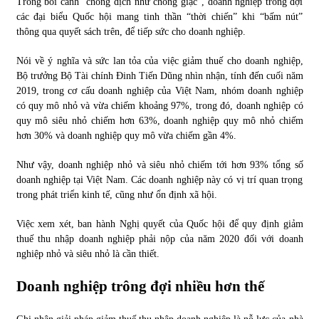
Trong bối cảnh “chống dịch như chống giặc”, doanh nghiệp trông đợi
các đại biểu Quốc hội mang tinh thần “thời chiến” khi “bấm nút”
thông qua quyết sách trên, để tiếp sức cho doanh nghiệp.
Nói về ý nghĩa và sức lan tỏa của việc giảm thuế cho doanh nghiệp,
Bộ trưởng Bộ Tài chính Đinh Tiến Dũng nhìn nhận, tính đến cuối năm
2019, trong cơ cấu doanh nghiệp của Việt Nam, nhóm doanh nghiệp
có quy mô nhỏ và vừa chiếm khoảng 97%, trong đó, doanh nghiệp có
quy mô siêu nhỏ chiếm hơn 63%, doanh nghiệp quy mô nhỏ chiếm
hơn 30% và doanh nghiệp quy mô vừa chiếm gần 4%.
Như vậy, doanh nghiệp nhỏ và siêu nhỏ chiếm tới hơn 93% tổng số
doanh nghiệp tại Việt Nam. Các doanh nghiệp này có vị trí quan trọng
trong phát triển kinh tế, cũng như ổn định xã hội.
Việc xem xét, ban hành Nghị quyết của Quốc hội để quy định giảm
thuế thu nhập doanh nghiệp phải nộp của năm 2020 đối với doanh
nghiệp nhỏ và siêu nhỏ là cần thiết.
Doanh nghiệp trông đợi nhiều hơn thế