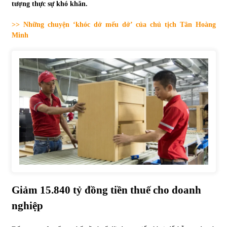
tượng thực sự khó khăn.
Tự doanh ngày 3.6.2022: CTCK mua ròng 28,7 tỷ đồng
>> Những chuyện ‘khóc dở mếu dở’ của chủ tịch Tân Hoàng
06/06/2022
Minh
Top 10 tỷ phú giàu nhất thế giới – Bảng xếp hạng 2022
31/05/2022
Bất ổn từ các cuộc đấu giá đất ở Thanh Hoá
31/05/2022
Tiền gửi vào ngân hàng tiếp tục tăng mạnh
31/05/2022
Giảm 15.840 tỷ đồng tiền thuế cho doanh
nghiệp
S&P Ratings cập nhật xếp hạng tín nhiệm của
Vietcombank và Eximbank
31/05/2022