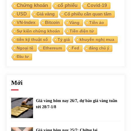
Chứng khoán
cổ phiếu
Covid-19
USD
Giá vàng
Cổ phiếu cần quan tâm
VN-Index
Bitcoin
Vàng
Tiền ảo
Sự kiện chứng khoán
Tiền điện tử
tiền kỹ thuật số
Tỷ giá
khuyến nghị mua
Ngoại tệ
Ethereum
Fed
đáng chú ý
Đầu tư
Mới
Giá vàng hôm nay 26/7, dự báo giá vàng tuần
tới 28/7-1/8
Giá vàng hôm nay 25/7: Chững lại