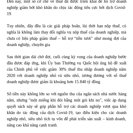
Đến nay, một số cơ chế về thuế đã được triển khai để hỗ trợ doanh
nghiệp giảm bớt khó khăn do chịu tác động tiêu cực bởi dịch Covid-
Chứng khoán ngày 30/5/2022: Top 10 cổ phiếu nổi bật
19.
31/05/2022
Tuy nhiên, đây đều là các giải pháp hoãn, lùi thời hạn nộp thuế, có
nghĩa là không làm thay đổi nghĩa vụ nộp thuế của doanh nghiệp, mà
chưa có liệu pháp giảm thuế – hỗ trợ “tiền tươi” như mong đợi của
Phân tích giá tiền điện tử sau ngày thị trường lập kỷ lục
doanh nghiệp, chuyên gia.
vốn hóa
09/11/2021
Sau thời gian dài chờ đợi, cuối cùng kỳ vọng của doanh nghiệp bước
đầu được đáp ứng, khi Ủy ban Thường vụ Quốc hội ủng hộ đề xuất
Chứng khoán ngày 12/10/2021: Top 10 cổ phiếu nổi bật
của Chính phủ về việc giảm 30% thuế thu nhập doanh nghiệp năm
13/10/2021
2020 với doanh nghiệp nhỏ và siêu nhỏ, tương đương với số thuế
doanh nghiệp được giảm là khoảng hơn 15.840 tỷ đồng.
Số tiền này không lớn so với nguồn thu của ngân sách nhà nước hàng
Top 10 xe bán chạy nhất tháng 9/2021
năm, nhưng “một miếng khi đói bằng một gói khi no”, việc áp dụng
13/10/2021
quyết sách này sẽ góp phần hỗ trợ các doanh nghiệp vượt qua khó
khăn do tác động của dịch Covid-19, tạo điều kiện cho các doanh
nghiệp nhỏ, siêu nhỏ tích tụ vốn để phát triển sản xuất – kinh doanh,
nâng cao khả năng cạnh tranh.