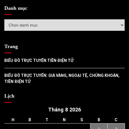
Danh mục
Danh
mục
Trang
BIỂU ĐỒ TRỰC TUYẾN TIỀN ĐIỆN TỬ
BIỂU ĐỒ TRỰC TUYẾN: GIÁ VÀNG, NGOẠI TỆ, CHỨNG KHOÁN,
TIỀN ĐIỆN TỬ
Lịch
Tháng 8 2026
H
B
T
N
S
B
C