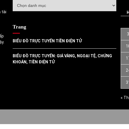
Danh
mục
 tài
Trang
ấp
BIỂU ĐỒ TRỰC TUYẾN TIỀN ĐIỆN TỬ
ậy.
1
BIỂU ĐỒ TRỰC TUYẾN: GIÁ VÀNG, NGOẠI TỆ, CHỨNG
1
KHOÁN, TIỀN ĐIỆN TỬ
2
3
« Th