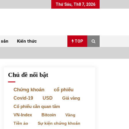
Thứ Sáu, Th8 7, 2026
 sản
Kiến thức
TOP
Chủ đề nổi bật
Top 10 mặt hàng Việt Nam xuất khẩu nhiều
nhất tháng 5/2022
07/06/2022
Chứng khoán
cổ phiếu
Covid-19
USD
Giá vàng
Bất ổn từ các cuộc đấu giá đất ở Thanh Hoá
Cổ phiếu cần quan tâm
31/05/2022
VN-Index
Bitcoin
Vàng
Tiền ảo
Sự kiện chứng khoán
Chứng khoán ngày 30/5/2022: Top 10 cổ