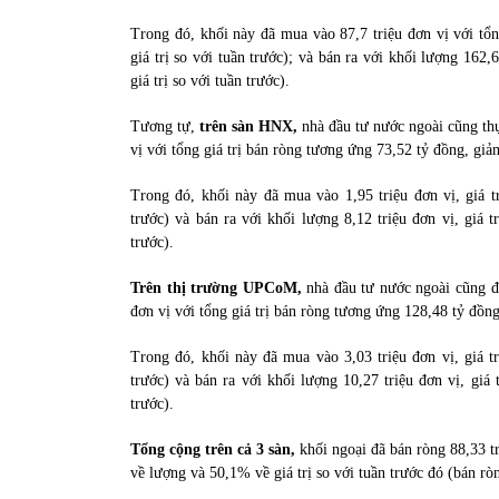
31/05/2022
Trong đó, khối này đã mua vào 87,7 triệu đơn vị với tổ
giá trị so với tuần trước); và bán ra với khối lượng 162
giá trị so với tuần trước).
Phân tích giá tiền điện tử sau ngày thị
trường lập kỷ lục vốn hóa
Tương tự,
trên sàn HNX,
nhà đầu tư nước ngoài cũng thự
09/11/2021
vị với tổng giá trị bán ròng tương ứng 73,52 tỷ đồng, giả
Trong đó, khối này đã mua vào 1,95 triệu đơn vị, giá t
trước) và bán ra với khối lượng 8,12 triệu đơn vị, giá 
trước).
Trên thị trường UPCoM,
nhà đầu tư nước ngoài cũng đã
đơn vị với tổng giá trị bán ròng tương ứng 128,48 tỷ đồn
Trong đó, khối này đã mua vào 3,03 triệu đơn vị, giá t
trước) và bán ra với khối lượng 10,27 triệu đơn vị, giá
trước).
Tổng cộng trên cả 3 sàn,
khối ngoại đã bán ròng 88,33 tr
về lượng và 50,1% về giá trị so với tuần trước đó (bán rò