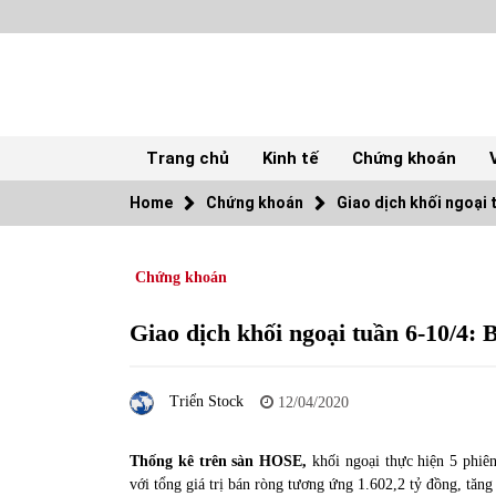
Skip
to
content
Trang chủ
Kinh tế
Chứng khoán
Home
Chứng khoán
Giao dịch khối ngoại 
TOP
Chứng khoán
Top 10 cổ phiếu rẻ nhất TTCK Việt Nam
ngày 5/7/2022
05/07/2022
Giao dịch khối ngoại tuần 6-10/4: 
Tự doanh ngày 3.6.2022: CTCK mua ròng
Triển Stock
28,7 tỷ đồng
12/04/2020
06/06/2022
Thống kê trên sàn HOSE,
khối ngoại thực hiện 5 phiên
với tổng giá trị bán ròng tương ứng 1.602,2 tỷ đồng, tăng
Tiền gửi vào ngân hàng tiếp tục tăng mạnh