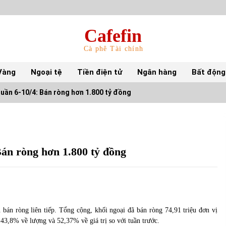
Cafefin
Cà phê Tài chính
Vàng
Ngoại tệ
Tiền điện tử
Ngân hàng
Bất động
tuần 6-10/4: Bán ròng hơn 1.800 tỷ đồng
Top 10 mặt hàng Việt Nam nhập khẩu nhiều
nhất tháng 5/2022
15/06/2022
Bán ròng hơn 1.800 tỷ đồng
Top 10 tỷ phú giàu nhất thế giới – Bảng xếp
hạng 2022
31/05/2022
 bán ròng liên tiếp. Tổng cộng, khối ngoại đã bán ròng 74,91 triệu đơn vị
 43,8% về lượng và 52,37% về giá trị so với tuần trước.
S&P Ratings cập nhật xếp hạng tín nhiệm