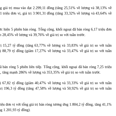
của Vietcombank và Eximbank
31/05/2022
ng giá trị mua vào đạt 2.299,11 đồng (tăng 25,51% về lượng và 38,13% về
,61 triệu đơn vị, giá trị 3.901,31 đồng (tăng 33,32% về lượng và 43,64% về
Chứng khoán ngày 12/10/2021: Top 10 cổ
phiếu nổi bật
c hiện 5 phiên bán ròng. Tổng cộng, khối ngoại đã bán ròng 6,17 triệu đơn
13/10/2021
m 28,45% về lượng và 39,76% về giá trị so với tuần trước.
rị 15,27 tỷ đồng (tăng 63,77% về lượng và 33,83% về giá trị so với tuần
trị 88,79 tỷ đồng (giảm 17,27% về lượng và 33,47% về giá trị so với tuần
 bán ròng 5 phiên liên tiếp. Tổng cộng, khối ngoại đã bán ròng 7,25 triệu
g, tăng mạnh 286% về lượng và 353,35% về giá trị so với tuần trước.
rị 67,82 tỷ đồng (giảm 40,47% về lượng và 33,33% về giá trị so với tuần
 trị 196,3 tỷ đồng (tăng 47,58% về lượng và 50,92% về giá trị so với tuần
iệu đơn vị với tổng giá trị bán ròng tương ứng 1.804,2 tỷ đồng, tăng 41,1%
ng 1.201,93 tỷ đồng).