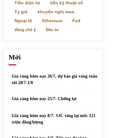
phiếu nổi bật
Tiền điện tử
tiền kỹ thuật số
31/05/2022
Tỷ giá
khuyến nghị mua
Ngoại tệ
Ethereum
Fed
Top 10 xe bán chạy nhất tháng 9/2021
đáng chú ý
Đầu tư
13/10/2021
Mới
Giá vàng hôm nay 26/7, dự báo giá vàng tuần
tới 28/7-1/8
Giá vàng hôm nay 25/7: Chững lại
Giá vàng hôm nay 8/7: SJC tăng lại mốc 121
triệu đồng/lượng