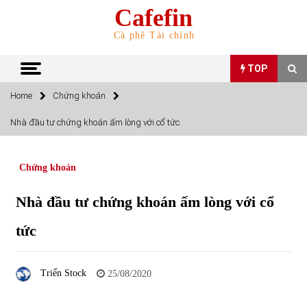
Skip
Cafefin
to
content
Cà phê Tài chính
TOP
Home
Chứng khoán
TOP
Nhà đầu tư chứng khoán ấm lòng với cổ tức
Top 10 cổ phiếu rẻ nhất TTCK Việt Nam ngày 5/7/2022
05/07/2022
Chứng khoán
Nhà đầu tư chứng khoán ấm lòng với cổ
Top 10 mặt hàng Việt Nam nhập khẩu nhiều nhất tháng
5/2022
tức
15/06/2022
Top 10 mặt hàng Việt Nam xuất khẩu nhiều nhất tháng
Triển Stock
25/08/2020
5/2022
07/06/2022