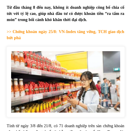
Từ đầu tháng 8 đến nay, không ít doanh nghiệp công bố chia cổ
Tự doanh ngày 3.6.2022: CTCK mua ròng 28,7 tỷ đồng
tức với tỷ lệ cao, giúp nhà đầu tư có được khoản tiền “ra tấm ra
06/06/2022
món” trong bối cảnh khó khăn thời đại dịch.
>> Chứng khoán ngày 25/8: VN-Index tăng vững, TCH giao dịch
Top 10 tỷ phú giàu nhất thế giới – Bảng xếp hạng 2022
bứt phá
31/05/2022
Bất ổn từ các cuộc đấu giá đất ở Thanh Hoá
31/05/2022
Tiền gửi vào ngân hàng tiếp tục tăng mạnh
31/05/2022
S&P Ratings cập nhật xếp hạng tín nhiệm của
Vietcombank và Eximbank
Tính từ ngày 3/8 đến 21/8, có 71 doanh nghiệp trên sàn chứng khoán
31/05/2022