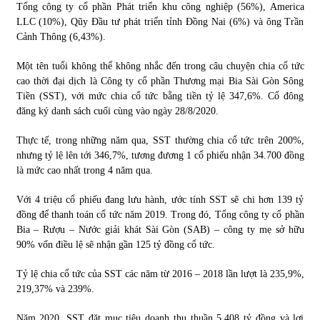
Tổng công ty cổ phần Phát triển khu công nghiệp (56%), America
LLC (10%), Qũy Ðầu tư phát triển tỉnh Ðồng Nai (6%) và ông Trần
Cảnh Thông (6,43%).
Một tên tuổi không thể không nhắc đến trong câu chuyện chia cổ tức
cao thời đại dịch là Công ty cổ phần Thương mại Bia Sài Gòn Sông
Tiền (SST), với mức chia cổ tức bằng tiền tỷ lệ 347,6%. Cổ đông
đăng ký danh sách cuối cùng vào ngày 28/8/2020.
Thực tế, trong những năm qua, SST thường chia cổ tức trên 200%,
nhưng tỷ lệ lên tới 346,7%, tương đương 1 cổ phiếu nhận 34.700 đồng
là mức cao nhất trong 4 năm qua.
Với 4 triệu cổ phiếu đang lưu hành, ước tính SST sẽ chi hơn 139 tỷ
đồng để thanh toán cổ tức năm 2019. Trong đó, Tổng công ty cổ phần
Bia – Rượu – Nước giải khát Sài Gòn (SAB) – công ty mẹ sở hữu
90% vốn điều lệ sẽ nhận gần 125 tỷ đồng cổ tức.
Tỷ lệ chia cổ tức của SST các năm từ 2016 – 2018 lần lượt là 235,9%,
219,37% và 239%.
Năm 2020, SST đặt mục tiêu doanh thu thuần 5.408 tỷ đồng và lợi