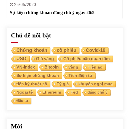
25/05/2020
Sự kiện chứng khoán đáng chú ý ngày 26/5
Chủ đề nổi bật
Chứng khoán
cổ phiếu
Covid-19
USD
Giá vàng
Cổ phiếu cần quan tâm
VN-Index
Bitcoin
Vàng
Tiền ảo
Sự kiện chứng khoán
Tiền điện tử
tiền kỹ thuật số
Tỷ giá
khuyến nghị mua
Ngoại tệ
Ethereum
Fed
đáng chú ý
Đầu tư
Mới