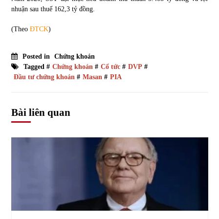
nhuận sau thuế 162,3 tỷ đồng.
(Theo
ĐTCK
)
Posted in
Chứng khoán
Tagged #
Chứng khoán
#
Cổ tức
#
DVP
#
Đầu tư chứng khoán
#
Masan
#
PIA
Bài liên quan