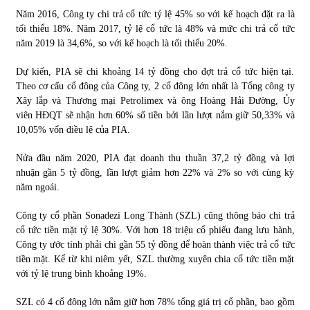
Năm 2016, Công ty chi trả cổ tức tỷ lệ 45% so với kế hoạch đặt ra là
tối thiểu 18%. Năm 2017, tỷ lệ cổ tức là 48% và mức chi trả cổ tức
năm 2019 là 34,6%, so với kế hoạch là tối thiểu 20%.
Dự kiến, PIA sẽ chi khoảng 14 tỷ đồng cho đợt trả cổ tức hiện tại.
Theo cơ cấu cổ đông của Công ty, 2 cổ đông lớn nhất là Tổng công ty
Xây lắp và Thương mại Petrolimex và ông Hoàng Hải Ðường, Ủy
viên HÐQT sẽ nhận hơn 60% số tiền bởi lần lượt nắm giữ 50,33% và
10,05% vốn điều lệ của PIA.
Nửa đầu năm 2020, PIA đạt doanh thu thuần 37,2 tỷ đồng và lợi
nhuận gần 5 tỷ đồng, lần lượt giảm hơn 22% và 2% so với cùng kỳ
năm ngoái.
Công ty cổ phần Sonadezi Long Thành (SZL) cũng thông báo chi trả
cổ tức tiền mặt tỷ lệ 30%. Với hơn 18 triệu cổ phiếu đang lưu hành,
Công ty ước tính phải chi gần 55 tỷ đồng để hoàn thành việc trả cổ tức
tiền mặt. Kể từ khi niêm yết, SZL thường xuyên chia cổ tức tiền mặt
với tỷ lệ trung bình khoảng 19%.
SZL có 4 cổ đông lớn nắm giữ hơn 78% tổng giá trị cổ phần, bao gồm