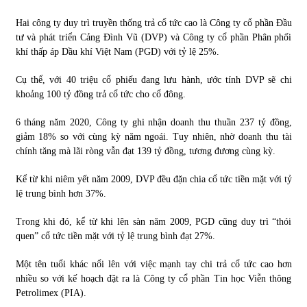
Hai công ty duy trì truyền thống trả cổ tức cao là Công ty cổ phần Ðầu
tư và phát triển Cảng Ðình Vũ (DVP) và Công ty cổ phần Phân phối
khí thấp áp Dầu khí Việt Nam (PGD) với tỷ lệ 25%.
Cụ thể, với 40 triệu cổ phiếu đang lưu hành, ước tính DVP sẽ chi
khoảng 100 tỷ đồng trả cổ tức cho cổ đông.
6 tháng năm 2020, Công ty ghi nhận doanh thu thuần 237 tỷ đồng,
giảm 18% so với cùng kỳ năm ngoái. Tuy nhiên, nhờ doanh thu tài
chính tăng mà lãi ròng vẫn đạt 139 tỷ đồng, tương đương cùng kỳ.
Kể từ khi niêm yết năm 2009, DVP đều đặn chia cổ tức tiền mặt với tỷ
lệ trung bình hơn 37%.
Trong khi đó, kể từ khi lên sàn năm 2009, PGD cũng duy trì “thói
quen” cổ tức tiền mặt với tỷ lệ trung bình đạt 27%.
Một tên tuổi khác nổi lên với việc mạnh tay chi trả cổ tức cao hơn
nhiều so với kế hoạch đặt ra là Công ty cổ phần Tin học Viễn thông
Petrolimex (PIA).