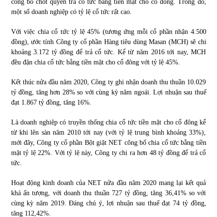
công bố chốt quyền trả cổ tức bằng tiền mặt cho cổ đông. Trong đó,
một số doanh nghiệp có tỷ lệ cổ tức rất cao.
Chứng khoán ngày 30/5/2022: Top 10 cổ phiếu nổi bật
Với việc chia cổ tức tỷ lệ 45% (tương ứng mỗi cổ phần nhận 4.500
31/05/2022
đồng), ước tính Công ty cổ phần Hàng tiêu dùng Masan (MCH) sẽ chi
khoảng 3.172 tỷ đồng để trả cổ tức. Kể từ năm 2016 tới nay, MCH
đều đặn chia cổ tức bằng tiền mặt cho cổ đông với tỷ lệ 45%.
Phân tích giá tiền điện tử sau ngày thị trường lập kỷ lục
vốn hóa
Kết thúc nửa đầu năm 2020, Công ty ghi nhận doanh thu thuần 10.029
09/11/2021
tỷ đồng, tăng hơn 28% so với cùng kỳ năm ngoái. Lợi nhuận sau thuế
đạt 1.867 tỷ đồng, tăng 16%.
Chứng khoán ngày 12/10/2021: Top 10 cổ phiếu nổi bật
13/10/2021
Là doanh nghiệp có truyền thống chia cổ tức tiền mặt cho cổ đông kể
từ khi lên sàn năm 2010 tới nay (với tỷ lệ trung bình khoảng 33%),
mới đây, Công ty cổ phần Bột giặt NET công bố chia cổ tức bằng tiền
mặt tỷ lệ 22%. Với tỷ lệ này, Công ty chi ra hơn 48 tỷ đồng để trả cổ
Top 10 xe bán chạy nhất tháng 9/2021
tức.
13/10/2021
Hoạt động kinh doanh của NET nửa đầu năm 2020 mang lại kết quả
khá ấn tượng, với doanh thu thuần 727 tỷ đồng, tăng 36,41% so với
cùng kỳ năm 2019. Ðáng chú ý, lợi nhuận sau thuế đạt 74 tỷ đồng,
tăng 112,42%.