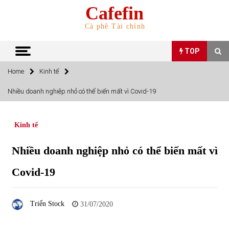
Skip
Cafefin
to
content
Cà phê Tài chính
TOP
Home
Kinh tế
TOP
Nhiều doanh nghiệp nhỏ có thể biến mất vì Covid-19
Top 10 cổ phiếu rẻ nhất TTCK Việt Nam ngày 5/7/2022
05/07/2022
Kinh tế
Nhiều doanh nghiệp nhỏ có thể biến mất vì
Top 10 mặt hàng Việt Nam nhập khẩu nhiều nhất tháng
5/2022
Covid-19
15/06/2022
Top 10 mặt hàng Việt Nam xuất khẩu nhiều nhất tháng
Triển Stock
31/07/2020
5/2022
07/06/2022