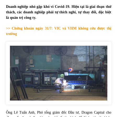
Doanh nghiệp nhỏ gặp khó vì Covid-19. Hiện tại là giai đoạn thử
Tự doanh ngày 3.6.2022: CTCK mua ròng 28,7 tỷ đồng
thách, các doanh nghiệp phải tự thích nghi, tự thay đổi, đặc biệt
06/06/2022
là quản trị công ty.
>> Chứng khoán ngày 31/7: VIC và VHM không cứu được thị
Top 10 tỷ phú giàu nhất thế giới – Bảng xếp hạng 2022
trường
31/05/2022
Bất ổn từ các cuộc đấu giá đất ở Thanh Hoá
31/05/2022
Tiền gửi vào ngân hàng tiếp tục tăng mạnh
31/05/2022
S&P Ratings cập nhật xếp hạng tín nhiệm của
Vietcombank và Eximbank
Ông Lê Tuấn Anh, Phó tổng giám đốc Đầu tư, Dragon Capital cho
31/05/2022