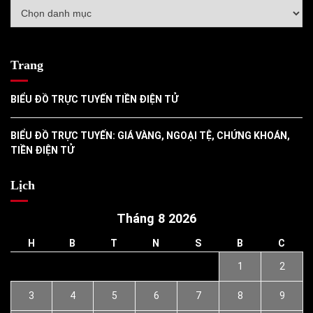
Danh
mục
Trang
BIỂU ĐỒ TRỰC TUYẾN TIỀN ĐIỆN TỬ
BIỂU ĐỒ TRỰC TUYẾN: GIÁ VÀNG, NGOẠI TỆ, CHỨNG KHOÁN,
TIỀN ĐIỆN TỬ
Lịch
Tháng 8 2026
H
B
T
N
S
B
C
1
2
3
4
5
6
7
8
9