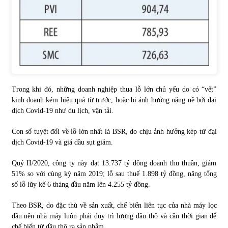
Trong khi đó, những doanh nghiệp thua lỗ lớn chủ yếu do có “vết”
kinh doanh kém hiệu quả từ trước, hoặc bị ảnh hưởng nặng nề bởi đại
dịch Covid-19 như du lịch, vận tải.
Con số tuyệt đối về lỗ lớn nhất là BSR, do chịu ảnh hưởng kép từ đại
dịch Covid-19 và giá dầu sụt giảm.
Quý II/2020, công ty này đạt 13.737 tỷ đồng doanh thu thuần, giảm
51% so với cùng kỳ năm 2019; lỗ sau thuế 1.898 tỷ đồng, nâng tổng
số lỗ lũy kế 6 tháng đầu năm lên 4.255 tỷ đồng.
Theo BSR, do đặc thù về sản xuất, chế biến liên tục của nhà máy lọc
dầu nên nhà máy luôn phải duy trì lượng dầu thô và cần thời gian để
chế biến từ dầu thô ra sản phẩm.