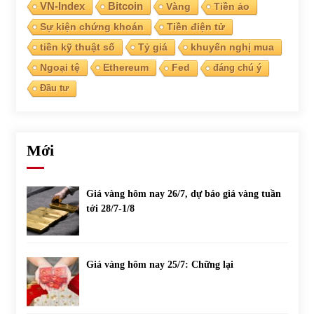
VN-Index
Bitcoin
Vàng
Tiền ảo
Sự kiện chứng khoán
Tiền điện tử
tiền kỹ thuật số
Tỷ giá
khuyến nghị mua
Ngoại tệ
Ethereum
Fed
đáng chú ý
Đầu tư
Mới
Giá vàng hôm nay 26/7, dự báo giá vàng tuần
tới 28/7-1/8
Giá vàng hôm nay 25/7: Chững lại