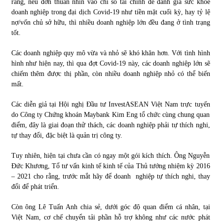
rằng, nếu đơn thuần nhìn vào chỉ số tài chính để đánh giá sức khỏe
doanh nghiệp trong đại dịch Covid-19 như tiền mặt cuối kỳ, hay tỷ lệ
nợ/vốn chủ sở hữu, thì nhiều doanh nghiệp lớn đều đang ở tình trạng
Chứng khoán ngày 30/5/2022: Top 10 cổ phiếu nổi bật
tốt.
31/05/2022
Các doanh nghiệp quy mô vừa và nhỏ sẽ khó khăn hơn. Với tình hình
hình như hiện nay, thì qua đợt Covid-19 này, các doanh nghiệp lớn sẽ
Phân tích giá tiền điện tử sau ngày thị trường lập kỷ lục
chiếm thêm được thị phần, còn nhiều doanh nghiệp nhỏ có thể biến
vốn hóa
mất.
09/11/2021
Các diễn giả tại Hội nghị Đầu tư InvestASEAN Việt Nam trực tuyến
Chứng khoán ngày 12/10/2021: Top 10 cổ phiếu nổi bật
do Công ty Chứng khoán Maybank Kim Eng tổ chức cùng chung quan
13/10/2021
điểm, đây là giai đoạn thử thách, các doanh nghiệp phải tự thích nghi,
tự thay đổi, đặc biệt là quản trị công ty.
Tuy nhiên, hiện tại chưa cần có ngay một gói kích thích. Ông Nguyễn
Top 10 xe bán chạy nhất tháng 9/2021
Đức Khương, Tổ tư vấn kinh tế kinh tế của Thủ tướng nhiệm kỳ 2016
13/10/2021
– 2021 cho rằng, trước mắt hãy để doanh nghiệp tự thích nghi, thay
đổi để phát triển.
Còn ông Lê Tuấn Anh chia sẻ, dưới góc độ quan điểm cá nhân, tại
Việt Nam, cơ chế chuyển tải phần hỗ trợ không như các nước phát