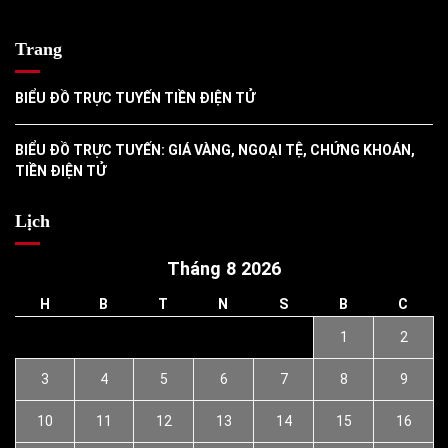
Trang
BIỂU ĐỒ TRỰC TUYẾN TIỀN ĐIỆN TỬ
BIỂU ĐỒ TRỰC TUYẾN: GIÁ VÀNG, NGOẠI TỆ, CHỨNG KHOÁN,
TIỀN ĐIỆN TỬ
Lịch
Tháng 8 2026
H
B
T
N
S
B
C
1
2
3
4
5
6
7
8
9
10
11
12
13
14
15
16