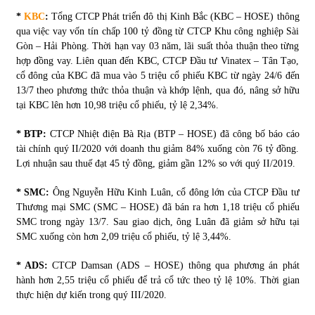
*
KBC
:
Tổng CTCP Phát triển đô thị Kinh Bắc (KBC – HOSE) thông
qua việc vay vốn tín chấp 100 tỷ đồng từ CTCP Khu công nghiệp Sài
Chứng khoán ngày 30/5/2022: Top 10 cổ phiếu nổi bật
Gòn – Hải Phòng. Thời hạn vay 03 năm, lãi suất thỏa thuận theo từng
31/05/2022
hợp đồng vay. Liên quan đến KBC, CTCP Đầu tư Vinatex – Tân Tạo,
cổ đông của KBC đã mua vào 5 triệu cổ phiếu KBC từ ngày 24/6 đến
13/7 theo phương thức thỏa thuận và khớp lệnh, qua đó, nâng sở hữu
Phân tích giá tiền điện tử sau ngày thị trường lập kỷ lục
tại KBC lên hơn 10,98 triệu cổ phiếu, tỷ lệ 2,34%.
vốn hóa
09/11/2021
* BTP:
CTCP Nhiệt điện Bà Rịa (BTP – HOSE) đã công bố báo cáo
tài chính quý II/2020 với doanh thu giảm 84% xuống còn 76 tỷ đồng.
Chứng khoán ngày 12/10/2021: Top 10 cổ phiếu nổi bật
Lợi nhuận sau thuế đạt 45 tỷ đồng, giảm gần 12% so với quý II/2019.
13/10/2021
* SMC:
Ông Nguyễn Hữu Kinh Luân, cổ đông lớn của CTCP Đầu tư
Thương mại SMC (SMC – HOSE) đã bán ra hơn 1,18 triệu cổ phiếu
SMC trong ngày 13/7. Sau giao dịch, ông Luân đã giảm sở hữu tại
Top 10 xe bán chạy nhất tháng 9/2021
SMC xuống còn hơn 2,09 triệu cổ phiếu, tỷ lệ 3,44%.
13/10/2021
* ADS:
CTCP Damsan (ADS – HOSE) thông qua phương án phát
hành hơn 2,55 triệu cổ phiếu để trả cổ tức theo tỷ lệ 10%. Thời gian
thực hiện dự kiến trong quý III/2020.