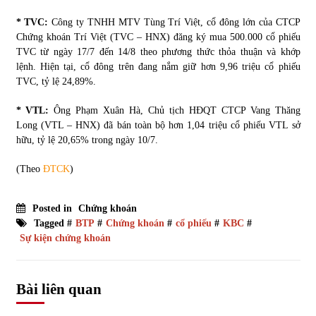
* TVC:
Công ty TNHH MTV Tùng Trí Việt, cổ đông lớn của CTCP
Chứng khoán Trí Việt (TVC – HNX) đăng ký mua 500.000 cổ phiếu
TVC từ ngày 17/7 đến 14/8 theo phương thức thỏa thuận và khớp
lệnh. Hiện tại, cổ đông trên đang nắm giữ hơn 9,96 triệu cổ phiếu
TVC, tỷ lệ 24,89%.
* VTL:
Ông Phạm Xuân Hà, Chủ tịch HĐQT CTCP Vang Thăng
Long (VTL – HNX) đã bán toàn bộ hơn 1,04 triệu cổ phiếu VTL sở
hữu, tỷ lệ 20,65% trong ngày 10/7.
(Theo
ĐTCK
)
Posted in
Chứng khoán
Tagged #
BTP
#
Chứng khoán
#
cổ phiếu
#
KBC
#
Sự kiện chứng khoán
Bài liên quan