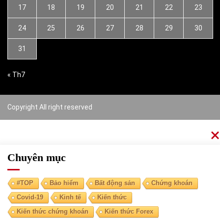
17
18
19
20
21
22
23
24
25
26
27
28
29
30
31
« Th7
Copyright All right reserved
Chuyên mục
#TOP
Bảo hiểm
Bất động sản
Chứng khoán
Covid-19
Kinh tế
Kiến thức
Kiến thức chứng khoán
Kiến thức Forex