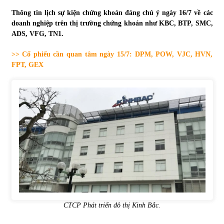
Thông tin lịch sự kiện chứng khoán đáng chú ý ngày 16/7 về các
Tự doanh ngày 3.6.2022: CTCK mua ròng 28,7 tỷ đồng
doanh nghiệp trên thị trường chứng khoán như KBC, BTP, SMC,
06/06/2022
ADS, VFG, TN1.
>> Cổ phiếu cần quan tâm ngày 15/7: DPM, POW, VJC, HVN,
Top 10 tỷ phú giàu nhất thế giới – Bảng xếp hạng 2022
FPT, GEX
31/05/2022
Bất ổn từ các cuộc đấu giá đất ở Thanh Hoá
31/05/2022
Tiền gửi vào ngân hàng tiếp tục tăng mạnh
31/05/2022
S&P Ratings cập nhật xếp hạng tín nhiệm của
CTCP Phát triển đô thị Kinh Bắc.
Vietcombank và Eximbank
31/05/2022