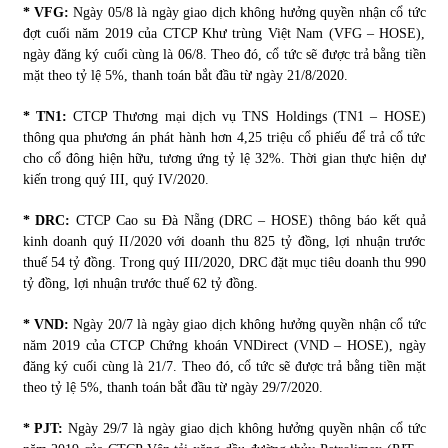
* VFG:
Ngày 05/8 là ngày giao dịch không hưởng quyền nhận cổ tức
đợt cuối năm 2019 của CTCP Khư trùng Việt Nam (VFG – HOSE),
ngày đăng ký cuối cùng là 06/8. Theo đó, cổ tức sẽ được trả bằng tiền
mặt theo tỷ lệ 5%, thanh toán bắt đầu từ ngày 21/8/2020.
* TN1:
CTCP Thương mại dịch vụ TNS Holdings (TN1 – HOSE)
thông qua phương án phát hành hơn 4,25 triệu cổ phiếu để trả cổ tức
cho cổ đông hiện hữu, tương ứng tỷ lệ 32%. Thời gian thực hiện dự
kiến trong quý III, quý IV/2020.
* DRC:
CTCP Cao su Đà Nẵng (DRC – HOSE) thông báo kết quả
kinh doanh quý II/2020 với doanh thu 825 tỷ đồng, lợi nhuận trước
thuế 54 tỷ đồng. Trong quý III/2020, DRC đặt mục tiêu doanh thu 990
tỷ đồng, lợi nhuận trước thuế 62 tỷ đồng.
* VND:
Ngày 20/7 là ngày giao dịch không hưởng quyền nhận cổ tức
năm 2019 của CTCP Chứng khoán VNDirect (VND – HOSE), ngày
đăng ký cuối cùng là 21/7. Theo đó, cổ tức sẽ được trả bằng tiền mặt
theo tỷ lệ 5%, thanh toán bắt đầu từ ngày 29/7/2020.
* PJT:
Ngày 29/7 là ngày giao dịch không hưởng quyền nhận cổ tức