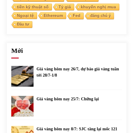
tiền kỹ thuật số
Tỷ giá
khuyến nghị mua
Ngoại tệ
Ethereum
Fed
đáng chú ý
Đầu tư
Mới
Giá vàng hôm nay 26/7, dự báo giá vàng tuần
tới 28/7-1/8
Giá vàng hôm nay 25/7: Chững lại
Giá vàng hôm nay 8/7: SJC tăng lại mốc 121