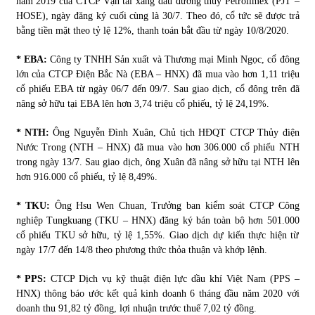
năm 2019 của CTCP Vận tải xăng dầu đường thủy Petrolimex (PJT –
HOSE), ngày đăng ký cuối cùng là 30/7. Theo đó, cổ tức sẽ được trả
bằng tiền mặt theo tỷ lệ 12%, thanh toán bắt đầu từ ngày 10/8/2020.
* EBA:
Công ty TNHH Sản xuất và Thương mại Minh Ngọc, cổ đông
lớn của CTCP Điện Bắc Nà (EBA – HNX) đã mua vào hơn 1,11 triệu
cổ phiếu EBA từ ngày 06/7 đến 09/7. Sau giao dịch, cổ đông trên đã
nâng sở hữu tại EBA lên hơn 3,74 triệu cổ phiếu, tỷ lệ 24,19%.
* NTH:
Ông Nguyễn Đình Xuân, Chủ tịch HĐQT CTCP Thủy điện
Nước Trong (NTH – HNX) đã mua vào hơn 306.000 cổ phiếu NTH
trong ngày 13/7. Sau giao dịch, ông Xuân đã nâng sở hữu tại NTH lên
hơn 916.000 cổ phiếu, tỷ lệ 8,49%.
* TKU:
Ông Hsu Wen Chuan, Trưởng ban kiểm soát CTCP Công
nghiệp Tungkuang (TKU – HNX) đăng ký bán toàn bộ hơn 501.000
cổ phiếu TKU sở hữu, tỷ lệ 1,55%. Giao dịch dự kiến thực hiện từ
ngày 17/7 đến 14/8 theo phương thức thỏa thuận và khớp lệnh.
* PPS:
CTCP Dịch vụ kỹ thuật điện lực dầu khí Việt Nam (PPS –
HNX) thông báo ước kết quả kinh doanh 6 tháng đầu năm 2020 với
doanh thu 91,82 tỷ đồng, lợi nhuận trước thuế 7,02 tỷ đồng.