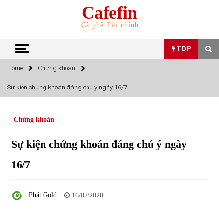
Skip
Cafefin
to
content
Cà phê Tài chính
TOP
Home
Chứng khoán
TOP
Sự kiện chứng khoán đáng chú ý ngày 16/7
Top 10 cổ phiếu rẻ nhất TTCK Việt Nam ngày 5/7/2022
05/07/2022
Chứng khoán
Sự kiện chứng khoán đáng chú ý ngày
Top 10 mặt hàng Việt Nam nhập khẩu nhiều nhất tháng
5/2022
16/7
15/06/2022
Top 10 mặt hàng Việt Nam xuất khẩu nhiều nhất tháng
Phát Gold
16/07/2020
5/2022
07/06/2022