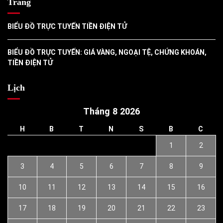
Trang
BIỂU ĐỒ TRỰC TUYẾN TIỀN ĐIỆN TỬ
BIỂU ĐỒ TRỰC TUYẾN: GIÁ VÀNG, NGOẠI TỆ, CHỨNG KHOÁN,
TIỀN ĐIỆN TỬ
Lịch
Tháng 8 2026
H
B
T
N
S
B
C
1
2
3
4
5
6
7
8
9
10
11
12
13
14
15
16
17
18
19
20
21
22
23