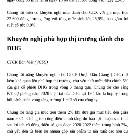
ngày công bố mua lại là ngày 13/04 đạt 17.100 đồng vào ngày 22/05.
Chúng tôi hiện có khuyến nghị mua dành cho GEX với giá mục tiêu
22.600 đồng, tương ứng với tổng mức sinh lời 25,9%, bao gồm lợi
suất cổ tức 0,0%.
Khuyến nghị phù hợp thị trường dành cho
DHG
CTCK Bản Việt (VCSC)
Chúng tôi nâng khuyến nghị cho CTCP Dược Hậu Giang (DHG) từ
kém khả quan lên phù hợp thị trường, chủ yếu nhờ mức điều chỉnh 5%
của giá cổ phiếu DHG trong vòng 3 tháng qua. Chúng tôi cho rằng
P/E dự phóng năm 2020 hiện tại của DHG tại 19,1 lần là hợp lý trong
bối cảnh triển vọng tăng trưởng 1 chữ số của công ty.
Chúng tôi tăng giá mục tiêu thêm 2% khi đưa giá mục tiêu đến giữa
năm 2021. Chúng tôi cũng điều chỉnh tăng dự báo lợi nhuận sau thuế
sau lợi ích cổ đông thiểu số giai đoạn 2020-2022 thêm trung bình 2%,
chủ yếu đến từ biên lợi nhuận gộp sản phẩm tự sản xuất cao hơn dự