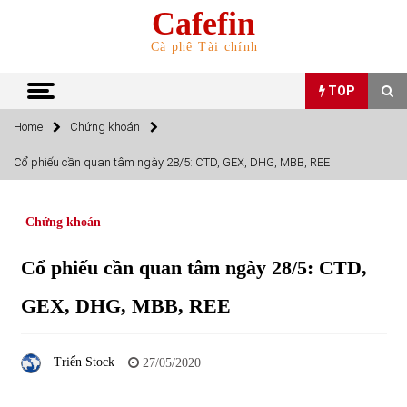
Skip
Cafefin
to
content
Cà phê Tài chính
TOP
Home
Chứng khoán
TOP
Cổ phiếu cần quan tâm ngày 28/5: CTD, GEX, DHG, MBB, REE
Top 10 cổ phiếu rẻ nhất TTCK Việt Nam ngày 5/7/2022
05/07/2022
Chứng khoán
Cổ phiếu cần quan tâm ngày 28/5: CTD,
Top 10 mặt hàng Việt Nam nhập khẩu nhiều nhất tháng
5/2022
GEX, DHG, MBB, REE
15/06/2022
Top 10 mặt hàng Việt Nam xuất khẩu nhiều nhất tháng
Triển Stock
27/05/2020
5/2022
07/06/2022