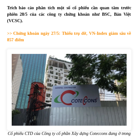
Trích báo cáo phân tích một số cổ phiếu cần quan tâm trước
Tự doanh ngày 3.6.2022: CTCK mua ròng 28,7 tỷ đồng
phiên 28/5 của các công ty chứng khoán như BSC, Bản Việt
06/06/2022
(VCSC).
>> Chứng khoán ngày 27/5: Thiếu trụ đỡ, VN-Index giảm sâu về
Top 10 tỷ phú giàu nhất thế giới – Bảng xếp hạng 2022
857 điểm
31/05/2022
Bất ổn từ các cuộc đấu giá đất ở Thanh Hoá
31/05/2022
Tiền gửi vào ngân hàng tiếp tục tăng mạnh
31/05/2022
S&P Ratings cập nhật xếp hạng tín nhiệm của
Vietcombank và Eximbank
Cổ phiếu CTD của Công ty cổ phần Xây dựng Coteccons đang ở trong
31/05/2022