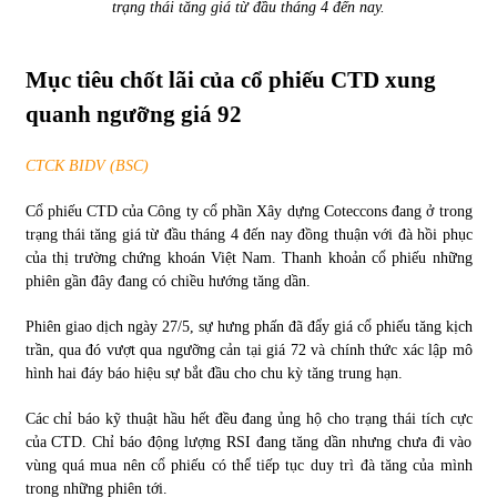
trạng thái tăng giá từ đầu tháng 4 đến nay.
Chứng khoán ngày 30/5/2022: Top 10 cổ phiếu nổi bật
31/05/2022
Mục tiêu chốt lãi của cổ phiếu CTD xung
quanh ngưỡng giá 92
Phân tích giá tiền điện tử sau ngày thị trường lập kỷ lục
CTCK BIDV (BSC)
vốn hóa
09/11/2021
Cổ phiếu CTD của Công ty cổ phần Xây dựng Coteccons đang ở trong
trạng thái tăng giá từ đầu tháng 4 đến nay đồng thuận với đà hồi phục
Chứng khoán ngày 12/10/2021: Top 10 cổ phiếu nổi bật
của thị trường chứng khoán Việt Nam. Thanh khoản cổ phiếu những
13/10/2021
phiên gần đây đang có chiều hướng tăng dần.
Phiên giao dịch ngày 27/5, sự hưng phấn đã đẩy giá cổ phiếu tăng kịch
trần, qua đó vượt qua ngưỡng cản tại giá 72 và chính thức xác lập mô
Top 10 xe bán chạy nhất tháng 9/2021
hình hai đáy báo hiệu sự bắt đầu cho chu kỳ tăng trung hạn.
13/10/2021
Các chỉ báo kỹ thuật hầu hết đều đang ủng hộ cho trạng thái tích cực
của CTD. Chỉ báo động lượng RSI đang tăng dần nhưng chưa đi vào
vùng quá mua nên cổ phiếu có thể tiếp tục duy trì đà tăng của mình
trong những phiên tới.