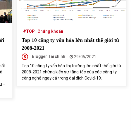
của Vietcombank và Eximbank
31/05/2022
Chứng khoán ngày 12/10/2021: Top 10 cổ
phiếu nổi bật
#TOP
Chứng khoán
13/10/2021
Top 10 công ty vốn hóa lớn nhất thế giới từ
ới
2008-2021
Blogger Tài chính
29/05/2021
Top 10 công ty vốn hóa thị trường lớn nhất thế giới từ
hất
2008-2021 chứng kiến sự tăng tốc của các công ty
và
công nghệ ngay cả trong đại dịch Covid-19.
u –