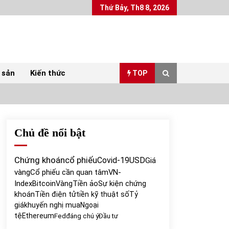
Thứ Bảy, Th8 8, 2026
 sản
Kiến thức
TOP
Chủ đề nổi bật
Top 10 mặt hàng Việt Nam xuất khẩu nhiều
nhất tháng 5/2022
07/06/2022
Chứng khoán
cổ phiếu
Covid-19
USD
Giá
vàng
Cổ phiếu cần quan tâm
VN-
Bất ổn từ các cuộc đấu giá đất ở Thanh Hoá
Index
Bitcoin
Vàng
Tiền ảo
Sự kiện chứng
31/05/2022
khoán
Tiền điện tử
tiền kỹ thuật số
Tỷ
giá
khuyến nghị mua
Ngoại
tệ
Ethereum
Fed
đáng chú ý
Đầu tư
Chứng khoán ngày 30/5/2022: Top 10 cổ