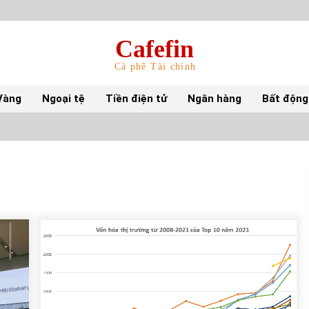
Cafefin
Cà phê Tài chính
Vàng
Ngoại tệ
Tiền điện tử
Ngân hàng
Bất động
Top 10 mặt hàng Việt Nam nhập khẩu nhiều
nhất tháng 5/2022
15/06/2022
Top 10 tỷ phú giàu nhất thế giới – Bảng xếp
hạng 2022
31/05/2022
S&P Ratings cập nhật xếp hạng tín nhiệm