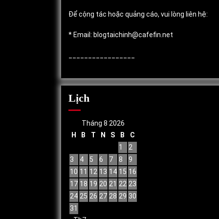
Để cộng tác hoặc quảng cáo, vui lòng liên hệ:
* Email: blogtaichinh@cafefin.net
_________________
Lịch
Tháng 8 2026
H
B
T
N
S
B
C
1
2
3
4
5
6
7
8
9
10
11
12
13
14
15
16
17
18
19
20
21
22
23
24
25
26
27
28
29
30
31