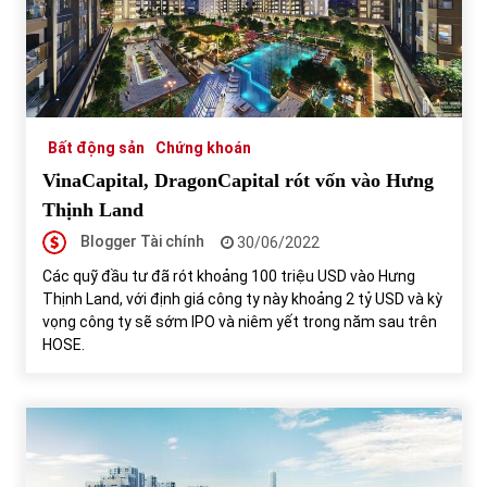
Chứng khoán ngày 30/5/2022: Top 10 cổ phiếu nổi bật
31/05/2022
Bất động sản
Chứng khoán
Phân tích giá tiền điện tử sau ngày thị trường lập kỷ lục
vốn hóa
VinaCapital, DragonCapital rót vốn vào Hưng
09/11/2021
Thịnh Land
Blogger Tài chính
30/06/2022
Chứng khoán ngày 12/10/2021: Top 10 cổ phiếu nổi bật
13/10/2021
Các quỹ đầu tư đã rót khoảng 100 triệu USD vào Hưng
Thịnh Land, với định giá công ty này khoảng 2 tỷ USD và kỳ
vọng công ty sẽ sớm IPO và niêm yết trong năm sau trên
HOSE.
Top 10 xe bán chạy nhất tháng 9/2021
13/10/2021