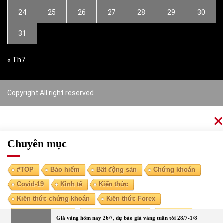
24
25
26
27
28
29
30
31
« Th7
Copyright All right reserved
Chuyên mục
#TOP
Bảo hiểm
Bất động sản
Chứng khoán
Covid-19
Kinh tế
Kiến thức
Kiến thức chứng khoán
Kiến thức Forex
Kiến thức kinh tế
Kiến thức tài chính
Ngoại tệ
Giá vàng hôm nay 26/7, dự báo giá vàng tuần tới 28/7-1/8