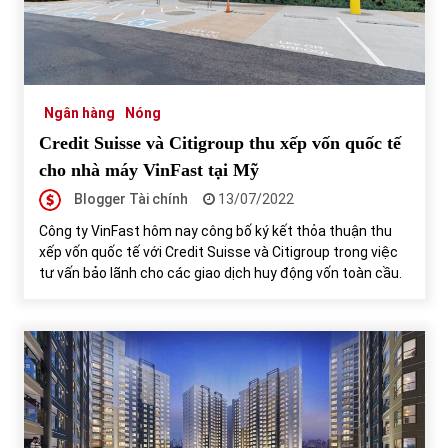
Tự doanh ngày 3.6.2022: CTCK mua ròng 28,7 tỷ đồng
06/06/2022
Ngân hàng
Nóng
Top 10 tỷ phú giàu nhất thế giới – Bảng xếp hạng 2022
Credit Suisse và Citigroup thu xếp vốn quốc tế
31/05/2022
cho nhà máy VinFast tại Mỹ
Blogger Tài chính
13/07/2022
Bất ổn từ các cuộc đấu giá đất ở Thanh Hoá
Công ty VinFast hôm nay công bố ký kết thỏa thuận thu
31/05/2022
xếp vốn quốc tế với Credit Suisse và Citigroup trong việc
tư vấn bảo lãnh cho các giao dịch huy động vốn toàn cầu.
Tiền gửi vào ngân hàng tiếp tục tăng mạnh
31/05/2022
S&P Ratings cập nhật xếp hạng tín nhiệm của
Vietcombank và Eximbank
31/05/2022