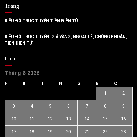
Trang
BIỂU ĐỒ TRỰC TUYẾN TIỀN ĐIỆN TỬ
BIỂU ĐỒ TRỰC TUYẾN: GIÁ VÀNG, NGOẠI TỆ, CHỨNG KHOÁN,
TIỀN ĐIỆN TỬ
Lịch
Tháng 8 2026
H
B
T
N
S
B
C
1
2
3
4
5
6
7
8
9
10
11
12
13
14
15
16
17
18
19
20
21
22
23