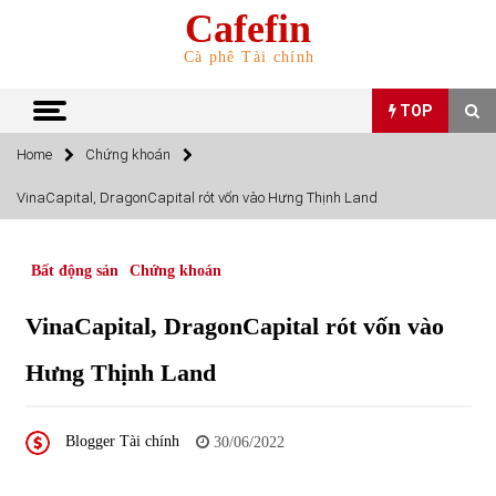
Skip
Cafefin
to
content
Cà phê Tài chính
TOP
Home
Chứng khoán
TOP
VinaCapital, DragonCapital rót vốn vào Hưng Thịnh Land
Top 10 cổ phiếu rẻ nhất TTCK Việt Nam ngày 5/7/2022
05/07/2022
Bất động sản
Chứng khoán
VinaCapital, DragonCapital rót vốn vào
Top 10 mặt hàng Việt Nam nhập khẩu nhiều nhất tháng
5/2022
Hưng Thịnh Land
15/06/2022
Top 10 mặt hàng Việt Nam xuất khẩu nhiều nhất tháng
Blogger Tài chính
30/06/2022
5/2022
07/06/2022