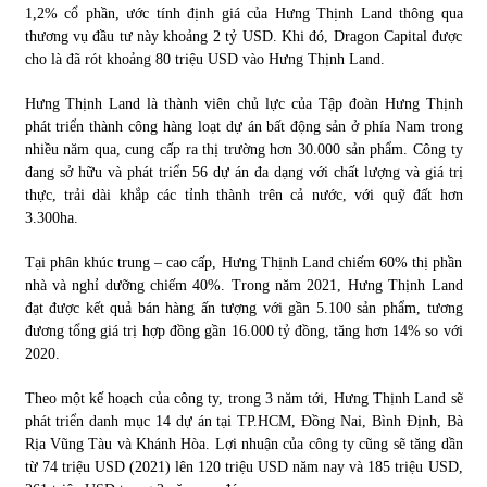
1,2% cổ phần, ước tính định giá của Hưng Thịnh Land thông qua
thương vụ đầu tư này khoảng 2 tỷ USD. Khi đó, Dragon Capital được
cho là đã rót khoảng 80 triệu USD vào Hưng Thịnh Land.
Hưng Thịnh Land là thành viên chủ lực của Tập đoàn Hưng Thịnh
phát triển thành công hàng loạt dự án bất động sản ở phía Nam trong
nhiều năm qua, cung cấp ra thị trường hơn 30.000 sản phẩm. Công ty
đang sở hữu và phát triển 56 dự án đa dạng với chất lượng và giá trị
thực, trải dài khắp các tỉnh thành trên cả nước, với quỹ đất hơn
3.300ha.
Tại phân khúc trung – cao cấp, Hưng Thịnh Land chiếm 60% thị phần
nhà và nghỉ dưỡng chiếm 40%. Trong năm 2021, Hưng Thịnh Land
đạt được kết quả bán hàng ấn tượng với gần 5.100 sản phẩm, tương
đương tổng giá trị hợp đồng gần 16.000 tỷ đồng, tăng hơn 14% so với
2020.
Theo một kế hoạch của công ty, trong 3 năm tới, Hưng Thịnh Land sẽ
phát triển danh mục 14 dự án tại TP.HCM, Đồng Nai, Bình Định, Bà
Rịa Vũng Tàu và Khánh Hòa. Lợi nhuận của công ty cũng sẽ tăng dần
từ 74 triệu USD (2021) lên 120 triệu USD năm nay và 185 triệu USD,