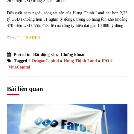
261 triệu USD trong 2 năm sau đó.
Đến cuối năm ngoái, tổng tài sản của Hưng Thịnh Land đạt hơn 2,23
tỷ USD (khoảng hơn 51 nghìn tỷ đồng), trong đó hàng tồn kho khoảng
470 triệu USD. Vốn điều lệ của công ty hiện đạt gần 10.000 tỷ đồng.
Theo
TheLEADER
Posted in
Bất động sản
,
Chứng khoán
Tagged #
DragonCapital
#
Hưng Thịnh Land
#
IPO
#
VinaCapital
Bài liên quan