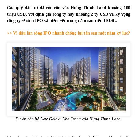
Các quỹ đầu tư đã rót vốn vào Hưng Thịnh Land
khoảng 100
Tự doanh ngày 3.6.2022: CTCK mua ròng 28,7 tỷ đồng
triệu USD
, với định giá công ty này khoảng 2 tỷ USD và kỳ vọng
06/06/2022
công ty sẽ sớm IPO và niêm yết trong năm sau trên HOSE.
>> Vì đâu làn sóng IPO nhanh chóng lụi tàn sau một năm kỷ lục?
Top 10 tỷ phú giàu nhất thế giới – Bảng xếp hạng 2022
31/05/2022
Bất ổn từ các cuộc đấu giá đất ở Thanh Hoá
31/05/2022
Tiền gửi vào ngân hàng tiếp tục tăng mạnh
31/05/2022
Dự án căn hộ New Galaxy Nha Trang của Hưng Thịnh Land.
S&P Ratings cập nhật xếp hạng tín nhiệm của
Vietcombank và Eximbank
31/05/2022