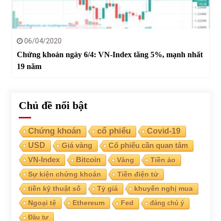
06/04/2020
Chứng khoán ngày 6/4: VN-Index tăng 5%, mạnh nhất
19 năm
Chủ đề nổi bật
Chứng khoán
cổ phiếu
Covid-19
USD
Giá vàng
Cổ phiếu cần quan tâm
VN-Index
Bitcoin
Vàng
Tiền ảo
Sự kiện chứng khoán
Tiền điện tử
tiền kỹ thuật số
Tỷ giá
khuyến nghị mua
Ngoại tệ
Ethereum
Fed
đáng chú ý
Đầu tư