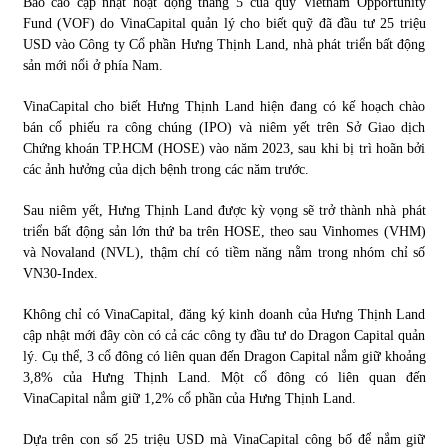
Báo cáo cập nhật hoạt động tháng 5 của quỹ Vietnam Opportunity
Fund (VOF) do VinaCapital quản lý cho biết quỹ đã đầu tư 25 triệu
USD vào Công ty Cổ phần Hưng Thịnh Land, nhà phát triển bất động
Chứng khoán ngày 30/5/2022: Top 10 cổ phiếu nổi bật
sản mới nổi ở phía Nam.
31/05/2022
VinaCapital cho biết Hưng Thịnh Land hiện đang có kế hoạch chào
bán cổ phiếu ra công chúng (IPO) và niêm yết trên Sở Giao dịch
Phân tích giá tiền điện tử sau ngày thị trường lập kỷ lục
Chứng khoán TP.HCM (HOSE) vào năm 2023, sau khi bị trì hoãn bởi
vốn hóa
các ảnh hưởng của dịch bệnh trong các năm trước.
09/11/2021
Sau niêm yết, Hưng Thịnh Land được kỳ vọng sẽ trở thành nhà phát
Chứng khoán ngày 12/10/2021: Top 10 cổ phiếu nổi bật
triển bất động sản lớn thứ ba trên HOSE, theo sau Vinhomes (VHM)
13/10/2021
và Novaland (NVL), thậm chí có tiềm năng nằm trong nhóm chỉ số
VN30-Index.
Không chỉ có VinaCapital, đăng ký kinh doanh của Hưng Thịnh Land
Top 10 xe bán chạy nhất tháng 9/2021
cập nhật mới đây còn có cả các công ty đầu tư do Dragon Capital quản
13/10/2021
lý. Cụ thể, 3 cổ đông có liên quan đến Dragon Capital nắm giữ khoảng
3,8% của Hưng Thịnh Land. Một cổ đông có liên quan đến
VinaCapital nắm giữ 1,2% cổ phần của Hưng Thịnh Land.
Dựa trên con số 25 triệu USD mà VinaCapital công bố để nắm giữ