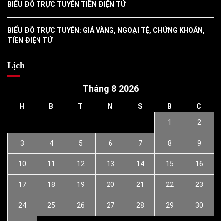
BIỂU ĐỒ TRỰC TUYẾN TIỀN ĐIỆN TỬ
BIỂU ĐỒ TRỰC TUYẾN: GIÁ VÀNG, NGOẠI TỆ, CHỨNG KHOÁN,
TIỀN ĐIỆN TỬ
Lịch
Tháng 8 2026
H
B
T
N
S
B
C
1
2
3
4
5
6
7
8
9
10
11
12
13
14
15
16
17
18
19
20
21
22
23
24
25
26
27
28
29
30