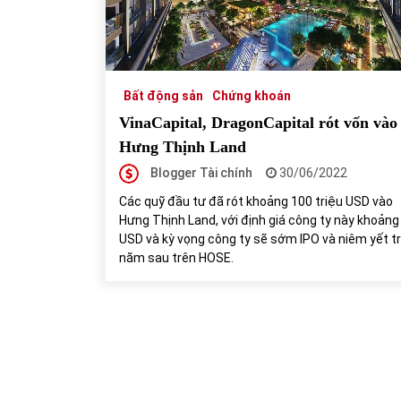
31/05/2022
Phân tích giá tiền điện tử sau ngày thị
trường lập kỷ lục vốn hóa
Bất động sản
Chứng khoán
09/11/2021
VinaCapital, DragonCapital rót vốn vào
Hưng Thịnh Land
Blogger Tài chính
30/06/2022
Các quỹ đầu tư đã rót khoảng 100 triệu USD vào
Hưng Thịnh Land, với định giá công ty này khoảng 
USD và kỳ vọng công ty sẽ sớm IPO và niêm yết t
năm sau trên HOSE.