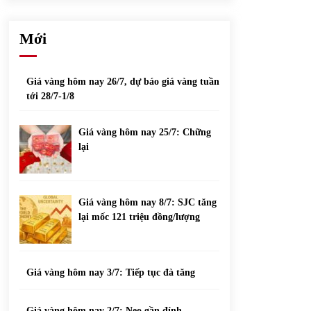
phiếu nổi bật
31/05/2022
Mới
Top 10 xe bán chạy nhất tháng 9/2021
13/10/2021
Giá vàng hôm nay 26/7, dự báo giá vàng tuần
tới 28/7-1/8
Giá vàng hôm nay 25/7: Chững
lại
Giá vàng hôm nay 8/7: SJC tăng
lại mốc 121 triệu đồng/lượng
Giá vàng hôm nay 3/7: Tiếp tục đà tăng
Giá vàng hôm nay 2/7: Neo gần đỉnh