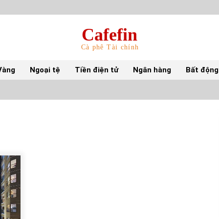
Cafefin
Cà phê Tài chính
Vàng
Ngoại tệ
Tiền điện tử
Ngân hàng
Bất động
Top 10 mặt hàng Việt Nam nhập khẩu nhiều
nhất tháng 5/2022
15/06/2022
Top 10 tỷ phú giàu nhất thế giới – Bảng xếp
hạng 2022
31/05/2022
S&P Ratings cập nhật xếp hạng tín nhiệm