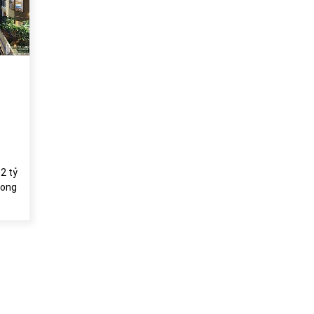
của Vietcombank và Eximbank
31/05/2022
Chứng khoán ngày 12/10/2021: Top 10 cổ
phiếu nổi bật
13/10/2021
2 tỷ
rong