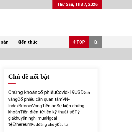
Thứ Sáu, Th8 7, 2026
 sản
Kiến thức
TOP
Chủ đề nổi bật
Top 10 mặt hàng Việt Nam xuất khẩu nhiều
nhất tháng 5/2022
07/06/2022
Chứng khoán
cổ phiếu
Covid-19
USD
Giá
vàng
Cổ phiếu cần quan tâm
VN-
Bất ổn từ các cuộc đấu giá đất ở Thanh Hoá
Index
Bitcoin
Vàng
Tiền ảo
Sự kiện chứng
31/05/2022
khoán
Tiền điện tử
tiền kỹ thuật số
Tỷ
giá
khuyến nghị mua
Ngoại
tệ
Ethereum
Fed
đáng chú ý
Đầu tư
Chứng khoán ngày 30/5/2022: Top 10 cổ