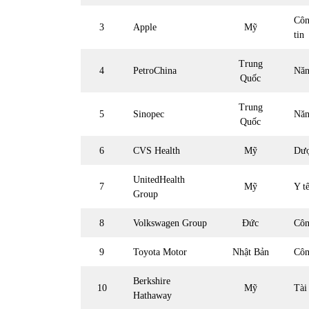
Côn
3
Apple
Mỹ
tin
Trung
4
PetroChina
Năn
Quốc
Trung
5
Sinopec
Năn
Quốc
6
CVS Health
Mỹ
Dượ
UnitedHealth
7
Mỹ
Y t
Group
8
Volkswagen Group
Đức
Côn
9
Toyota Motor
Nhật Bản
Côn
Berkshire
10
Mỹ
Tài
Hathaway