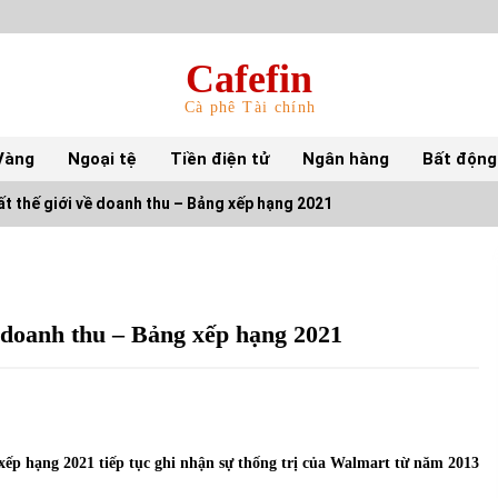
Cafefin
Cà phê Tài chính
Vàng
Ngoại tệ
Tiền điện tử
Ngân hàng
Bất động
ất thế giới về doanh thu – Bảng xếp hạng 2021
Top 10 mặt hàng Việt Nam nhập khẩu nhiều
nhất tháng 5/2022
15/06/2022
ề doanh thu – Bảng xếp hạng 2021
Top 10 tỷ phú giàu nhất thế giới – Bảng xếp
hạng 2022
31/05/2022
 xếp hạng 2021 tiếp tục ghi nhận sự thống trị của Walmart từ năm 2013
S&P Ratings cập nhật xếp hạng tín nhiệm