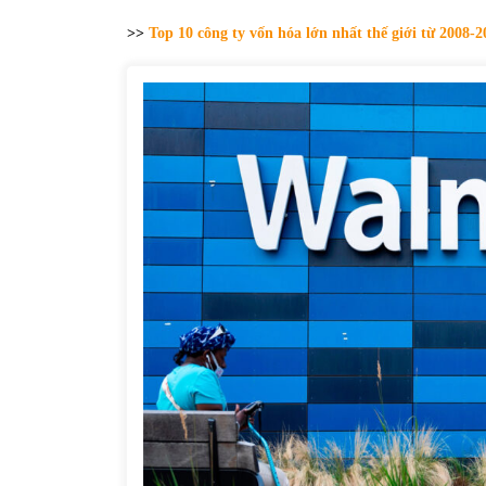
31/05/2022
>>
Top 10 công ty vốn hóa lớn nhất thế giới từ 2008-2
Phân tích giá tiền điện tử sau ngày thị
trường lập kỷ lục vốn hóa
09/11/2021