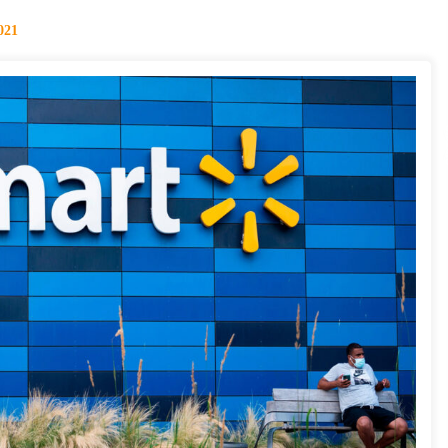
của Vietcombank và Eximbank
31/05/2022
021
Chứng khoán ngày 12/10/2021: Top 10 cổ
phiếu nổi bật
13/10/2021