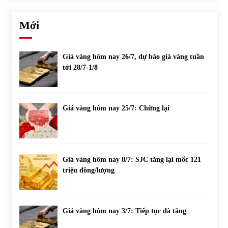
Mới
Giá vàng hôm nay 26/7, dự báo giá vàng tuần
tới 28/7-1/8
Giá vàng hôm nay 25/7: Chững lại
Giá vàng hôm nay 8/7: SJC tăng lại mốc 121
triệu đồng/lượng
Giá vàng hôm nay 3/7: Tiếp tục đà tăng