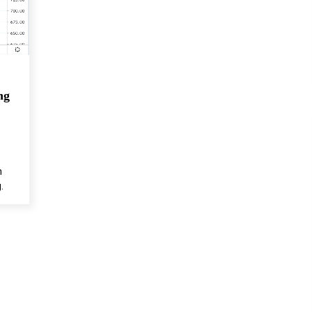
của Vietcombank và Eximbank
31/05/2022
Chứng khoán ngày 12/10/2021: Top 10 cổ
phiếu nổi bật
13/10/2021
ng
n
.