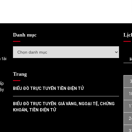
Danh mục
Lịc
Danh
mục
 tài
Trang
ấp
BIỂU ĐỒ TRỰC TUYẾN TIỀN ĐIỆN TỬ
ậy.
1
BIỂU ĐỒ TRỰC TUYẾN: GIÁ VÀNG, NGOẠI TỆ, CHỨNG
1
KHOÁN, TIỀN ĐIỆN TỬ
2
3