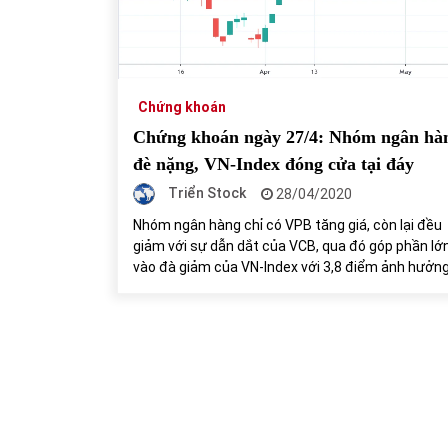
31/05/2022
Phân tích giá tiền điện tử sau ngày thị
trường lập kỷ lục vốn hóa
Chứng khoán
09/11/2021
Chứng khoán ngày 27/4: Nhóm ngân hà
đè nặng, VN-Index đóng cửa tại đáy
Triển Stock
28/04/2020
Nhóm ngân hàng chỉ có VPB tăng giá, còn lại đều
giảm với sự dẫn dắt của VCB, qua đó góp phần lớ
vào đà giảm của VN-Index với 3,8 điểm ảnh hưởng