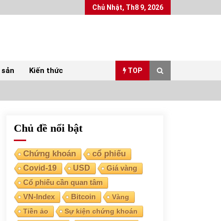
Chủ Nhật, Th8 9, 2026
 sản
Kiến thức
TOP
Chủ đề nổi bật
Top 10 mặt hàng Việt Nam xuất khẩu nhiều
nhất tháng 5/2022
07/06/2022
Chứng khoán
cổ phiếu
Covid-19
USD
Giá vàng
Bất ổn từ các cuộc đấu giá đất ở Thanh Hoá
Cổ phiếu cần quan tâm
31/05/2022
VN-Index
Bitcoin
Vàng
Tiền ảo
Sự kiện chứng khoán
Chứng khoán ngày 30/5/2022: Top 10 cổ