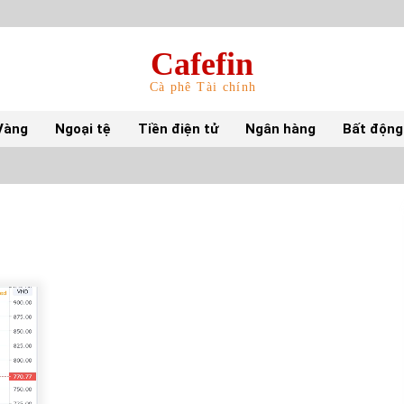
Cafefin
Cà phê Tài chính
Vàng
Ngoại tệ
Tiền điện tử
Ngân hàng
Bất động
Top 10 mặt hàng Việt Nam nhập khẩu nhiều
nhất tháng 5/2022
15/06/2022
Top 10 tỷ phú giàu nhất thế giới – Bảng xếp
hạng 2022
31/05/2022
S&P Ratings cập nhật xếp hạng tín nhiệm