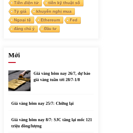
phiếu nổi bật
Tiền điện tử
tiền kỹ thuật số
31/05/2022
Tỷ giá
khuyến nghị mua
Ngoại tệ
Ethereum
Fed
Top 10 xe bán chạy nhất tháng 9/2021
đáng chú ý
Đầu tư
13/10/2021
Mới
Giá vàng hôm nay 26/7, dự báo
giá vàng tuần tới 28/7-1/8
Giá vàng hôm nay 25/7: Chững lại
Giá vàng hôm nay 8/7: SJC tăng lại mốc 121
triệu đồng/lượng