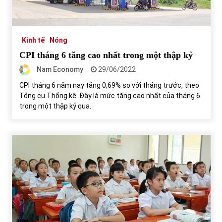
Tự doanh ngày 3.6.2022: CTCK mua ròng 28,7 tỷ đồng
06/06/2022
Kinh tế
Nóng
CPI tháng 6 tăng cao nhất trong một thập kỷ
Top 10 tỷ phú giàu nhất thế giới – Bảng xếp hạng 2022
Nam Economy
29/06/2022
31/05/2022
CPI tháng 6 năm nay tăng 0,69% so với tháng trước, theo
Tổng cụ Thống kê. Đây là mức tăng cao nhất của tháng 6
trong một thập kỷ qua.
Bất ổn từ các cuộc đấu giá đất ở Thanh Hoá
31/05/2022
Tiền gửi vào ngân hàng tiếp tục tăng mạnh
31/05/2022
S&P Ratings cập nhật xếp hạng tín nhiệm của
Vietcombank và Eximbank
31/05/2022