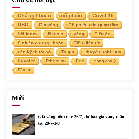
Chứng khoán
cổ phiếu
Covid-19
USD
Giá vàng
Cổ phiếu cần quan tâm
VN-Index
Bitcoin
Vàng
Tiền ảo
Sự kiện chứng khoán
Tiền điện tử
tiền kỹ thuật số
Tỷ giá
khuyến nghị mua
Ngoại tệ
Ethereum
Fed
đáng chú ý
Đầu tư
Mới
Giá vàng hôm nay 26/7, dự báo giá vàng tuần
tới 28/7-1/8