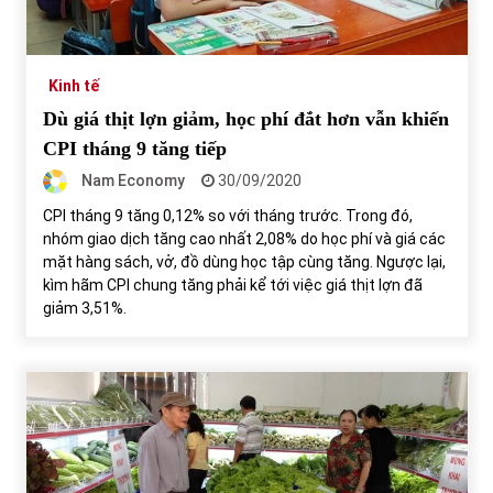
Chứng khoán ngày 30/5/2022: Top 10 cổ phiếu nổi bật
31/05/2022
Kinh tế
Dù giá thịt lợn giảm, học phí đắt hơn vẫn khiến
CPI tháng 9 tăng tiếp
Phân tích giá tiền điện tử sau ngày thị trường lập kỷ lục
vốn hóa
Nam Economy
30/09/2020
09/11/2021
CPI tháng 9 tăng 0,12% so với tháng trước. Trong đó,
nhóm giao dịch tăng cao nhất 2,08% do học phí và giá các
Chứng khoán ngày 12/10/2021: Top 10 cổ phiếu nổi bật
mặt hàng sách, vở, đồ dùng học tập cùng tăng. Ngược lại,
13/10/2021
kìm hãm CPI chung tăng phải kể tới việc giá thịt lợn đã
giảm 3,51%.
Top 10 xe bán chạy nhất tháng 9/2021
13/10/2021