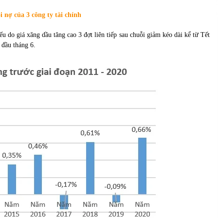
của Vietcombank và Eximbank
31/05/2022
i nợ của 3 công ty tài chính
 do giá xăng dầu tăng cao 3 đợt liên tiếp sau chuỗi giảm kéo dài kể từ Tết
Chứng khoán ngày 12/10/2021: Top 10 cổ
 đầu tháng 6.
phiếu nổi bật
13/10/2021