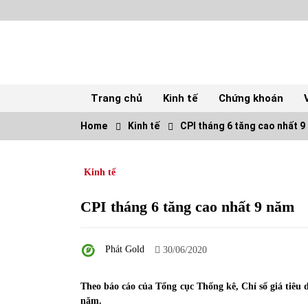
Skip
to
content
Trang chủ
Kinh tế
Chứng khoán
Home
Kinh tế
CPI tháng 6 tăng cao nhất 9
TOP
Kinh tế
Top 10 cổ phiếu rẻ nhất TTCK Việt Nam
ngày 5/7/2022
05/07/2022
CPI tháng 6 tăng cao nhất 9 năm
Tự doanh ngày 3.6.2022: CTCK mua ròng
Phát Gold
28,7 tỷ đồng
30/06/2020
06/06/2022
Theo báo cáo của Tổng cục Thống kê, Chỉ số giá tiêu 
năm.
Tiền gửi vào ngân hàng tiếp tục tăng mạnh