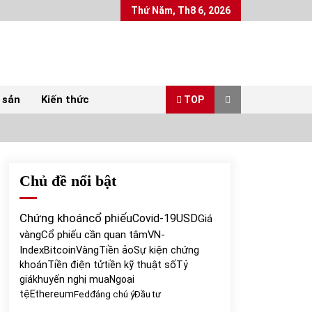
Thứ Năm, Th8 6, 2026
 sản
Kiến thức
TOP
Chủ đề nổi bật
Top 10 mặt hàng Việt Nam xuất khẩu nhiều
nhất tháng 5/2022
07/06/2022
Chứng khoán
cổ phiếu
Covid-19
USD
Giá
vàng
Cổ phiếu cần quan tâm
VN-
Bất ổn từ các cuộc đấu giá đất ở Thanh Hoá
Index
Bitcoin
Vàng
Tiền ảo
Sự kiện chứng
31/05/2022
khoán
Tiền điện tử
tiền kỹ thuật số
Tỷ
giá
khuyến nghị mua
Ngoại
tệ
Ethereum
Fed
đáng chú ý
Đầu tư
Chứng khoán ngày 30/5/2022: Top 10 cổ