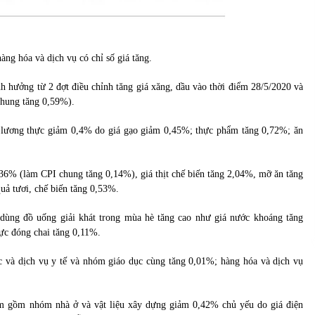
g hóa và dịch vụ có chỉ số giá tăng.
 hưởng từ 2 đợt điều chỉnh tăng giá xăng, dầu vào thời điểm 28/5/2020 và
chung tăng 0,59%).
 lương thực giảm 0,4% do giá gạo giảm 0,45%; thực phẩm tăng 0,72%; ăn
3,36% (làm CPI chung tăng 0,14%), giá thịt chế biến tăng 2,04%, mỡ ăn tăng
quả tươi, chế biến tăng 0,53%.
dùng đồ uống giải khát trong mùa hè tăng cao như giá nước khoáng tăng
ực đóng chai tăng 0,11%.
c và dịch vụ y tế và nhóm giáo dục cùng tăng 0,01%; hàng hóa và dịch vụ
iảm gồm nhóm nhà ở và vật liệu xây dựng giảm 0,42% chủ yếu do giá điện