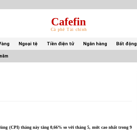
Cafefin
Cà phê Tài chính
Vàng
Ngoại tệ
Tiền điện tử
Ngân hàng
Bất động
 năm
Top 10 mặt hàng Việt Nam nhập khẩu nhiều
nhất tháng 5/2022
15/06/2022
Top 10 tỷ phú giàu nhất thế giới – Bảng xếp
hạng 2022
31/05/2022
dùng (CPI) tháng này tăng 0,66% so với tháng 5, mức cao nhất trong 9
S&P Ratings cập nhật xếp hạng tín nhiệm