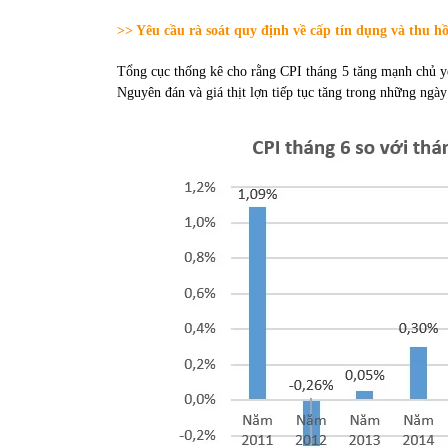
31/05/2022
>> Yêu cầu rà soát quy định về cấp tín dụng và thu hồ
Tổng cục thống kê cho rằng CPI tháng 5 tăng mạnh chủ yếu
Phân tích giá tiền điện tử sau ngày thị
Nguyên đán và giá thịt lợn tiếp tục tăng trong những ngày
trường lập kỷ lục vốn hóa
09/11/2021