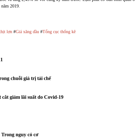
ỳ năm 2019.
thịt lợn
#
Giá xăng dầu
#
Tổng cục thống kê
21
ng chuỗi giá trị tái chế
cắt giảm lãi suất do Covid-19
: Trong nguy có cơ