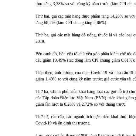
thực tăng 3,38% so với cùng kỳ năm trước (làm CPI chun
Thứ hai, giá các mặt hàng thực phẩm tăng 14,28% so với 
tăng 68,2% (làm CPI chung tăng 2,86%).
Thứ ba, giá các mặt hàng đồ uống, thuốc lá và các loại 
2019.
Bên cạnh đó, bốn yếu tố chủ yếu góp phần kiềm chế tốc độ
dầu giảm 19,49% (tác động làm CPI chung giảm 0,81%); 
Tiếp theo, ảnh hưởng của dịch Covid-19 và nhu cầu đi l
giảm 1,49% so với cùng kỳ năm trước; giá cước vận tải c
Thứ ba, Chính phủ triển khai hàng loạt các gói hỗ trợ ch
của Tập đoàn Điện lực Việt Nam (EVN) triển khai giảm gi
giảm lần lượt là 0,28% và 2,72% so với tháng trước;
Thứ tư, các cấp, các ngành tích cực triển khai thực hi
Covid-19 và ổn định thị trường.
Lạm phát cơ bản tháng 6/2020 tăng 0,07% so với tháng t