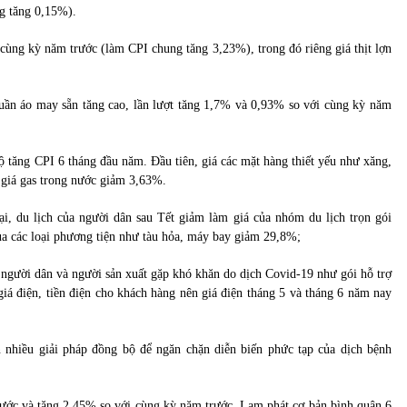
g tăng 0,15%).
cùng kỳ năm trước (làm CPI chung tăng 3,23%), trong đó riêng giá thịt lợn
quần áo may sẵn tăng cao, lần lượt tăng 1,7% và 0,93% so với cùng kỳ năm
 tăng CPI 6 tháng đầu năm. Đầu tiên, giá các mặt hàng thiết yếu như xăng,
giá gas trong nước giảm 3,63%.
ại, du lịch của người dân sau Tết giảm làm giá của nhóm du lịch trọn gói
ủa các loại phương tiện như tàu hỏa, máy bay giảm 29,8%;
o người dân và người sản xuất gặp khó khăn do dịch Covid-19 như gói hỗ trợ
á điện, tiền điện cho khách hàng nên giá điện tháng 5 và tháng 6 năm nay
ện nhiều giải pháp đồng bộ để ngăn chặn diễn biến phức tạp của dịch bệnh
rước và tăng 2,45% so với cùng kỳ năm trước. Lạm phát cơ bản bình quân 6