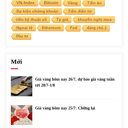
VN-Index
Bitcoin
Vàng
Tiền ảo
Sự kiện chứng khoán
Tiền điện tử
Chứng khoán ngày 30/5/2022: Top 10 cổ phiếu nổi bật
31/05/2022
tiền kỹ thuật số
Tỷ giá
khuyến nghị mua
Ngoại tệ
Ethereum
Fed
đáng chú ý
Đầu tư
Phân tích giá tiền điện tử sau ngày thị trường lập kỷ lục
vốn hóa
09/11/2021
Mới
Chứng khoán ngày 12/10/2021: Top 10 cổ phiếu nổi bật
13/10/2021
Giá vàng hôm nay 26/7, dự báo giá vàng tuần
tới 28/7-1/8
Top 10 xe bán chạy nhất tháng 9/2021
13/10/2021
Giá vàng hôm nay 25/7: Chững lại