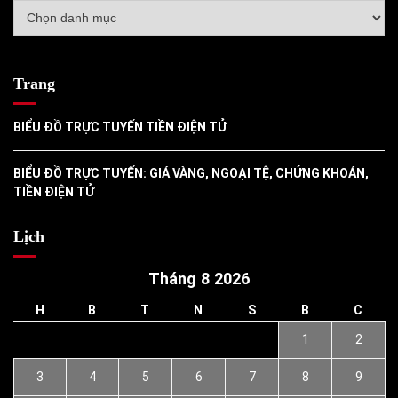
Danh
mục
Trang
BIỂU ĐỒ TRỰC TUYẾN TIỀN ĐIỆN TỬ
BIỂU ĐỒ TRỰC TUYẾN: GIÁ VÀNG, NGOẠI TỆ, CHỨNG KHOÁN,
TIỀN ĐIỆN TỬ
Lịch
Tháng 8 2026
H
B
T
N
S
B
C
1
2
3
4
5
6
7
8
9