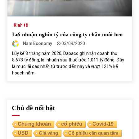
Tự doanh ngày 3.6.2022: CTCK mua ròng 28,7 tỷ đồng
06/06/2022
Kinh tế
Lợi nhuận nghìn tỷ của công ty chăn nuôi heo
Top 10 tỷ phú giàu nhất thế giới – Bảng xếp hạng 2022
Nam Economy
03/09/2020
31/05/2022
Lũy kế 8 tháng năm 2020, Dabaco ghi nhận doanh thu
8.678 tỷ đồng, lợi nhuận sau thuế ước 1.011 tỷ đồng. Đây
là mức lãi cao nhất từ trước đến nay và vượt 121% kế
Bất ổn từ các cuộc đấu giá đất ở Thanh Hoá
hoạch năm.
31/05/2022
Tiền gửi vào ngân hàng tiếp tục tăng mạnh
31/05/2022
Chủ đề nổi bật
Chứng khoán
cổ phiếu
Covid-19
S&P Ratings cập nhật xếp hạng tín nhiệm của
Vietcombank và Eximbank
USD
Giá vàng
Cổ phiếu cần quan tâm
31/05/2022