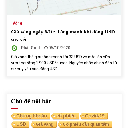
Tự doanh ngày 3.6.2022: CTCK mua ròng 28,7 tỷ đồng
06/06/2022
Vàng
Giá vàng ngày 6/10: Tăng mạnh khi đồng USD
Top 10 tỷ phú giàu nhất thế giới – Bảng xếp hạng 2022
suy yếu
31/05/2022
Phát Gold
06/10/2020
Giá vàng thế giới tăng mạnh tới 33 USD và một lần nữa
vượt ngưỡng 1.900 USD/ounce. Nguyên nhân chính đến từ
Bất ổn từ các cuộc đấu giá đất ở Thanh Hoá
sự suy yếu của đồng USD.
31/05/2022
Tiền gửi vào ngân hàng tiếp tục tăng mạnh
31/05/2022
Chủ đề nổi bật
S&P Ratings cập nhật xếp hạng tín nhiệm của
Chứng khoán
cổ phiếu
Covid-19
Vietcombank và Eximbank
USD
Giá vàng
Cổ phiếu cần quan tâm
31/05/2022