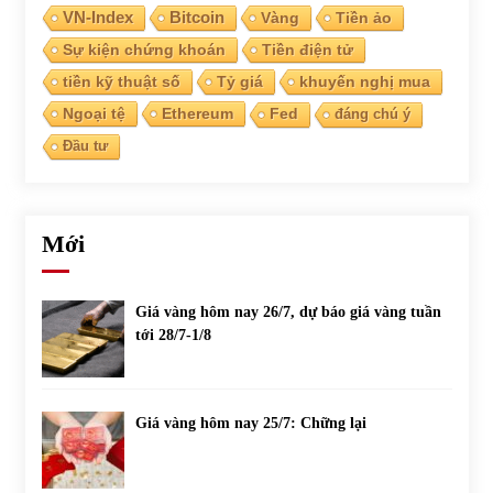
VN-Index
Bitcoin
Vàng
Tiền ảo
Sự kiện chứng khoán
Tiền điện tử
Chứng khoán ngày 30/5/2022: Top 10 cổ phiếu nổi bật
31/05/2022
tiền kỹ thuật số
Tỷ giá
khuyến nghị mua
Ngoại tệ
Ethereum
Fed
đáng chú ý
Đầu tư
Phân tích giá tiền điện tử sau ngày thị trường lập kỷ lục
vốn hóa
09/11/2021
Mới
Chứng khoán ngày 12/10/2021: Top 10 cổ phiếu nổi bật
13/10/2021
Giá vàng hôm nay 26/7, dự báo giá vàng tuần
tới 28/7-1/8
Top 10 xe bán chạy nhất tháng 9/2021
13/10/2021
Giá vàng hôm nay 25/7: Chững lại