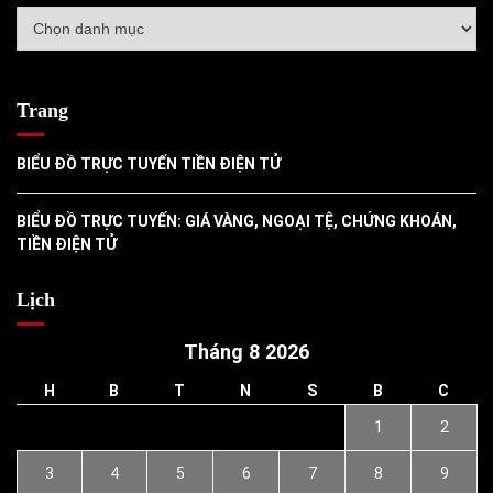
Danh
mục
Trang
BIỂU ĐỒ TRỰC TUYẾN TIỀN ĐIỆN TỬ
BIỂU ĐỒ TRỰC TUYẾN: GIÁ VÀNG, NGOẠI TỆ, CHỨNG KHOÁN,
TIỀN ĐIỆN TỬ
Lịch
Tháng 8 2026
H
B
T
N
S
B
C
1
2
3
4
5
6
7
8
9