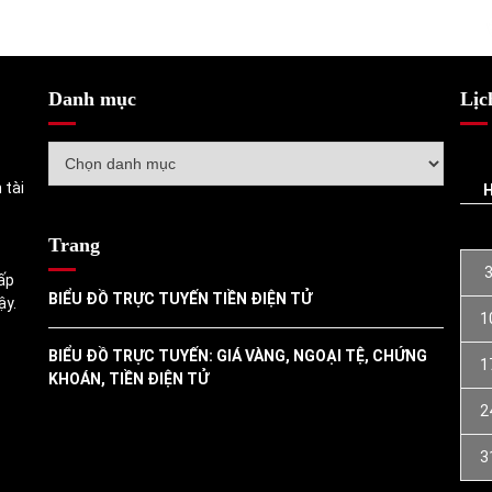
Danh mục
Lịc
Danh
mục
 tài
Trang
ấp
BIỂU ĐỒ TRỰC TUYẾN TIỀN ĐIỆN TỬ
ậy.
1
BIỂU ĐỒ TRỰC TUYẾN: GIÁ VÀNG, NGOẠI TỆ, CHỨNG
1
KHOÁN, TIỀN ĐIỆN TỬ
2
3