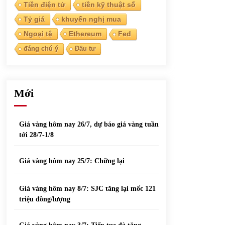
phiếu nổi bật
Tiền điện tử
tiền kỹ thuật số
31/05/2022
Tỷ giá
khuyến nghị mua
Ngoại tệ
Ethereum
Fed
Top 10 xe bán chạy nhất tháng 9/2021
đáng chú ý
Đầu tư
13/10/2021
Mới
Giá vàng hôm nay 26/7, dự báo giá vàng tuần
tới 28/7-1/8
Giá vàng hôm nay 25/7: Chững lại
Giá vàng hôm nay 8/7: SJC tăng lại mốc 121
triệu đồng/lượng