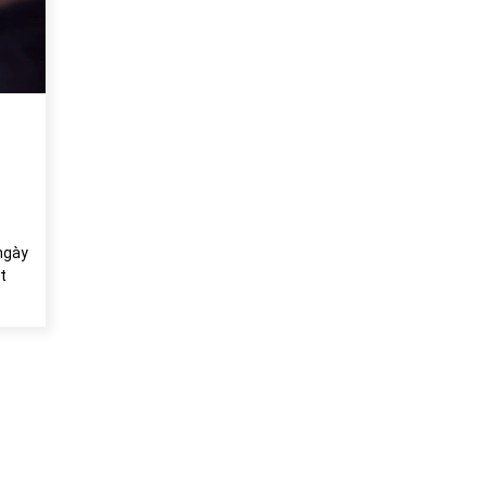
 ngày
t