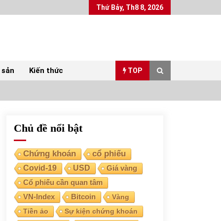
Thứ Bảy, Th8 8, 2026
 sản
Kiến thức
TOP
Chủ đề nổi bật
Top 10 mặt hàng Việt Nam xuất khẩu nhiều
nhất tháng 5/2022
07/06/2022
Chứng khoán
cổ phiếu
Covid-19
USD
Giá vàng
Bất ổn từ các cuộc đấu giá đất ở Thanh Hoá
Cổ phiếu cần quan tâm
31/05/2022
VN-Index
Bitcoin
Vàng
Tiền ảo
Sự kiện chứng khoán
Chứng khoán ngày 30/5/2022: Top 10 cổ