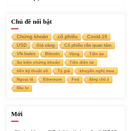
Chủ đề nổi bật
Chứng khoán
cổ phiếu
Covid-19
USD
Giá vàng
Cổ phiếu cần quan tâm
VN-Index
Bitcoin
Vàng
Tiền ảo
Sự kiện chứng khoán
Tiền điện tử
tiền kỹ thuật số
Tỷ giá
khuyến nghị mua
Ngoại tệ
Ethereum
Fed
đáng chú ý
Đầu tư
Mới