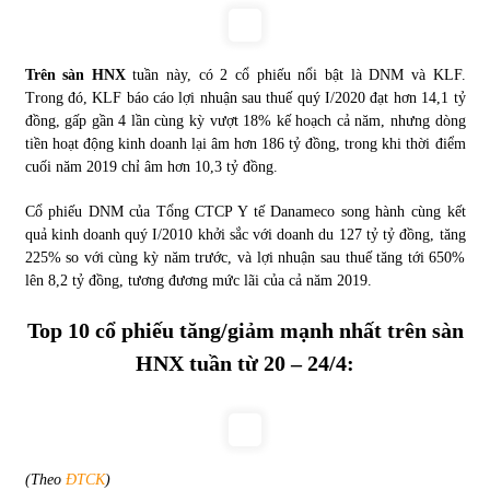
Trên sàn HNX
tuần này, có 2 cổ phiếu nổi bật là DNM và KLF.
Trong đó, KLF báo cáo lợi nhuận sau thuế quý I/2020 đạt hơn 14,1 tỷ
đồng, gấp gần 4 lần cùng kỳ vượt 18% kế hoạch cả năm, nhưng dòng
tiền hoạt động kinh doanh lại âm hơn 186 tỷ đồng, trong khi thời điểm
cuối năm 2019 chỉ âm hơn 10,3 tỷ đồng.
Cổ phiếu DNM của Tổng CTCP Y tế Danameco song hành cùng kết
quả kinh doanh quý I/2010 khởi sắc với doanh du 127 tỷ tỷ đồng, tăng
225% so với cùng kỳ năm trước, và lợi nhuận sau thuế tăng tới 650%
lên 8,2 tỷ đồng, tương đương mức lãi của cả năm 2019.
Top 10 cổ phiếu tăng/giảm mạnh nhất trên sàn
HNX
tuần từ 20 – 24/4:
(Theo
ĐTCK
)