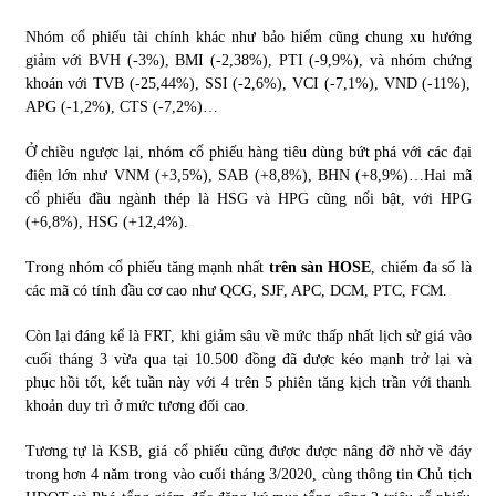
Nhóm cổ phiếu tài chính khác như bảo hiểm cũng chung xu hướng
Chứng khoán ngày 30/5/2022: Top 10 cổ phiếu nổi bật
giảm với BVH (-3%), BMI (-2,38%), PTI (-9,9%), và nhóm chứng
31/05/2022
khoán với TVB (-25,44%), SSI (-2,6%), VCI (-7,1%), VND (-11%),
APG (-1,2%), CTS (-7,2%)…
Phân tích giá tiền điện tử sau ngày thị trường lập kỷ lục
Ở chiều ngược lại, nhóm cổ phiếu hàng tiêu dùng bứt phá với các đại
vốn hóa
điện lớn như VNM (+3,5%), SAB (+8,8%), BHN (+8,9%)…Hai mã
09/11/2021
cổ phiếu đầu ngành thép là HSG và HPG cũng nổi bật, với HPG
(+6,8%), HSG (+12,4%).
Chứng khoán ngày 12/10/2021: Top 10 cổ phiếu nổi bật
Trong nhóm cổ phiếu tăng mạnh nhất
trên sàn HOSE
, chiếm đa số là
13/10/2021
các mã có tính đầu cơ cao như QCG, SJF, APC, DCM, PTC, FCM.
Còn lại đáng kể là FRT, khi giảm sâu về mức thấp nhất lịch sử giá vào
Top 10 xe bán chạy nhất tháng 9/2021
cuối tháng 3 vừa qua tại 10.500 đồng đã được kéo mạnh trở lại và
13/10/2021
phục hồi tốt, kết tuần này với 4 trên 5 phiên tăng kịch trần với thanh
khoản duy trì ở mức tương đối cao.
Tương tự là KSB, giá cổ phiếu cũng được được nâng đỡ nhờ về đáy
trong hơn 4 năm trong vào cuối tháng 3/2020, cùng thông tin Chủ tịch