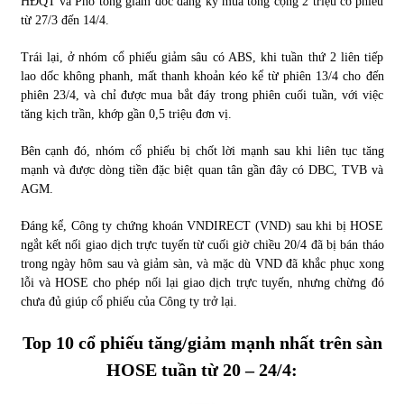
HĐQT và Phó tổng giám đốc đăng ký mua tổng cộng 2 triệu cổ phiếu
từ 27/3 đến 14/4.
Trái lại, ở nhóm cổ phiếu giảm sâu có ABS, khi tuần thứ 2 liên tiếp
lao dốc không phanh, mất thanh khoản kéo kể từ phiên 13/4 cho đến
phiên 23/4, và chỉ được mua bắt đáy trong phiên cuối tuần, với việc
tăng kịch trần, khớp gần 0,5 triệu đơn vị.
Bên cạnh đó, nhóm cổ phiếu bị chốt lời mạnh sau khi liên tục tăng
mạnh và được dòng tiền đặc biệt quan tân gần đây có DBC, TVB và
AGM.
Đáng kể, Công ty chứng khoán VNDIRECT (VND) sau khi bị HOSE
ngắt kết nối giao dịch trực tuyến từ cuối giờ chiều 20/4 đã bị bán tháo
trong ngày hôm sau và giảm sàn, và mặc dù VND đã khắc phục xong
lỗi và HOSE cho phép nối lại giao dịch trực tuyến, nhưng chừng đó
chưa đủ giúp cổ phiếu của Công ty trở lại.
Top 10 cổ phiếu tăng/giảm mạnh nhất trên sàn
HOSE tuần từ 20 – 24/4: