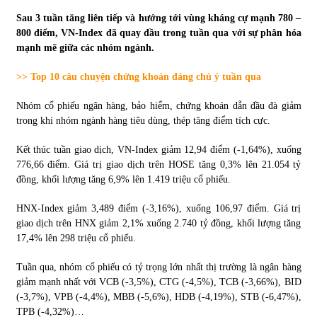
Sau 3 tuần tăng liên tiếp và hướng tới vùng kháng cự mạnh 780 –
Tự doanh ngày 3.6.2022: CTCK mua ròng 28,7 tỷ đồng
800 điểm, VN-Index đã quay đầu trong tuần qua với sự phân hóa
06/06/2022
mạnh mẽ giữa các nhóm ngành.
>> Top 10 câu chuyện chứng khoán đáng chú ý tuần qua
Top 10 tỷ phú giàu nhất thế giới – Bảng xếp hạng 2022
Nhóm cổ phiếu ngân hàng, bảo hiểm, chứng khoán dẫn đầu đà giảm
31/05/2022
trong khi nhóm ngành hàng tiêu dùng, thép tăng điểm tích cực.
Kết thúc tuần giao dịch, VN-Index giảm 12,94 điểm (-1,64%), xuống
Bất ổn từ các cuộc đấu giá đất ở Thanh Hoá
776,66 điểm. Giá trị giao dịch trên HOSE tăng 0,3% lên 21.054 tỷ
31/05/2022
đồng, khối lượng tăng 6,9% lên 1.419 triệu cổ phiếu.
HNX-Index giảm 3,489 điểm (-3,16%), xuống 106,97 điểm. Giá trị
Tiền gửi vào ngân hàng tiếp tục tăng mạnh
giao dịch trên HNX giảm 2,1% xuống 2.740 tỷ đồng, khối lượng tăng
31/05/2022
17,4% lên 298 triệu cổ phiếu.
Tuần qua, nhóm cổ phiếu có tỷ trọng lớn nhất thị trường là ngân hàng
giảm mạnh nhất với VCB (-3,5%), CTG (-4,5%), TCB (-3,66%), BID
S&P Ratings cập nhật xếp hạng tín nhiệm của
Vietcombank và Eximbank
(-3,7%), VPB (-4,4%), MBB (-5,6%), HDB (-4,19%), STB (-6,47%),
31/05/2022
TPB (-4,32%)…