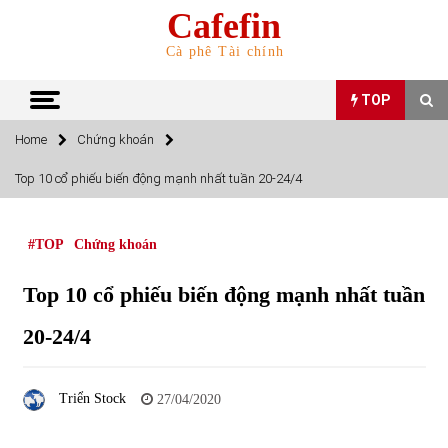
Skip
Cafefin
to
content
Cà phê Tài chính
TOP
Home
Chứng khoán
TOP
Top 10 cổ phiếu biến động mạnh nhất tuần 20-24/4
Top 10 cổ phiếu rẻ nhất TTCK Việt Nam ngày 5/7/2022
05/07/2022
#TOP
Chứng khoán
Top 10 cổ phiếu biến động mạnh nhất tuần
Top 10 mặt hàng Việt Nam nhập khẩu nhiều nhất tháng
5/2022
20-24/4
15/06/2022
Top 10 mặt hàng Việt Nam xuất khẩu nhiều nhất tháng
Triển Stock
27/04/2020
5/2022
07/06/2022