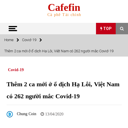
Skip
Cafefin
to
content
Cà phê Tài chính
TOP
Home
Covid-19
TOP
Thêm 2 ca mới ở ổ dịch Hạ Lôi, Việt Nam có 262 người mắc Covid-19
Top 10 cổ phiếu rẻ nhất TTCK Việt Nam ngày 5/7/2022
05/07/2022
Covid-19
Thêm 2 ca mới ở ổ dịch Hạ Lôi, Việt Nam
Top 10 mặt hàng Việt Nam nhập khẩu nhiều nhất tháng
5/2022
có 262 người mắc Covid-19
15/06/2022
Top 10 mặt hàng Việt Nam xuất khẩu nhiều nhất tháng
Chung Coin
13/04/2020
5/2022
07/06/2022