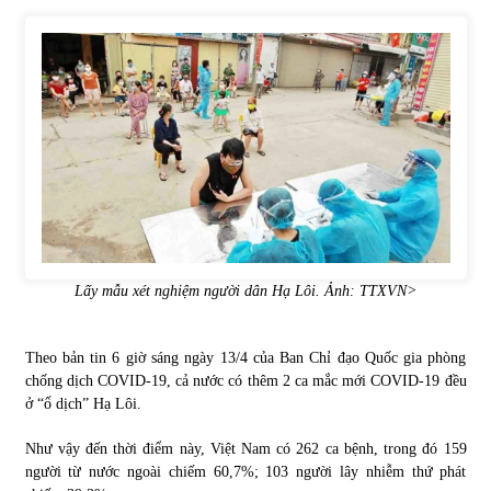
Tự doanh ngày 3.6.2022: CTCK mua ròng 28,7 tỷ đồng
06/06/2022
Top 10 tỷ phú giàu nhất thế giới – Bảng xếp hạng 2022
31/05/2022
Bất ổn từ các cuộc đấu giá đất ở Thanh Hoá
31/05/2022
Lấy mẫu xét nghiệm người dân Hạ Lôi. Ảnh: TTXVN>
Tiền gửi vào ngân hàng tiếp tục tăng mạnh
Theo bản tin 6 giờ sáng ngày 13/4 của Ban Chỉ đạo Quốc gia phòng
31/05/2022
chống dịch COVID-19, cả nước có thêm 2 ca mắc mới COVID-19 đều
ở “ổ dịch” Hạ Lôi.
S&P Ratings cập nhật xếp hạng tín nhiệm của
Như vậy đến thời điểm này, Việt Nam có 262 ca bệnh, trong đó 159
Vietcombank và Eximbank
người từ nước ngoài chiếm 60,7%; 103 người lây nhiễm thứ phát
31/05/2022