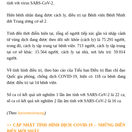
tính với virus SARS-CoV-2.
Hiện bệnh nhân đang được cách ly, điều trị tại Bệnh viện Bệnh Nhiệt
đới Trung ương cơ sở 2.
Tính đến thời điểm hiện tại, tổng số người tiếp xúc gần và nhập cảnh
từ vùng dịch đang được theo dõi sức khỏe (cách ly) là 75.291 người,
trong đó, cách ly tập trung tại bệnh viện: 713 người; cách ly tập trung
tại cơ sở khác: 15.564 người; cách ly tại nhà, nơi lưu trú: 59.014
người.
Về tình hình điều trị, theo báo cáo của Tiểu ban Điều trị Ban chỉ đạo
Quốc gia phòng, chống dịch COVID-19, hiện có 118 ca bệnh đang
được điều trị tại 14 bệnh viện.
Số ca có kết quả xét nghiệm 1 lần âm tính với SARS-CoV-2 là 22 ca;
số ca có kết quả xét nghiệm 2 lần âm tính với SARS-CoV-2 là 16 ca.
(Theo
baovemoitruong
)
>> CẬP NHẬT TÌNH HÌNH DỊCH COVID-19 – NHỮNG DIỄN
BIẾN MỚI NHẤT