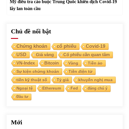
Mỹ điều tra cáo buộc Trung Quốc khiến dịch Covid-19
lây lan toàn cầu
Chủ đề nổi bật
Chứng khoán
cổ phiếu
Covid-19
USD
Giá vàng
Cổ phiếu cần quan tâm
VN-Index
Bitcoin
Vàng
Tiền ảo
Sự kiện chứng khoán
Tiền điện tử
tiền kỹ thuật số
Tỷ giá
khuyến nghị mua
Ngoại tệ
Ethereum
Fed
đáng chú ý
Đầu tư
Mới