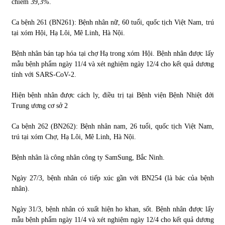
chiếm 39,3%.
Ca bệnh 261 (BN261): Bệnh nhân nữ, 60 tuổi, quốc tịch Việt Nam, trú
Chứng khoán ngày 30/5/2022: Top 10 cổ phiếu nổi bật
tại xóm Hội, Hạ Lôi, Mê Linh, Hà Nội.
31/05/2022
Bệnh nhân bán tạp hóa tại chợ Hạ trong xóm Hội. Bệnh nhân được lấy
mẫu bệnh phẩm ngày 11/4 và xét nghiệm ngày 12/4 cho kết quả dương
Phân tích giá tiền điện tử sau ngày thị trường lập kỷ lục
tính với SARS-CoV-2.
vốn hóa
09/11/2021
Hiện bệnh nhân được cách ly, điều trị tại Bệnh viện Bệnh Nhiệt đới
Trung ương cơ sở 2
Chứng khoán ngày 12/10/2021: Top 10 cổ phiếu nổi bật
13/10/2021
Ca bệnh 262 (BN262): Bệnh nhân nam, 26 tuổi, quốc tịch Việt Nam,
trú tại xóm Chợ, Hạ Lôi, Mê Linh, Hà Nội.
Bệnh nhân là công nhân công ty SamSung, Bắc Ninh.
Top 10 xe bán chạy nhất tháng 9/2021
13/10/2021
Ngày 27/3, bệnh nhân có tiếp xúc gần với BN254 (là bác của bệnh
nhân).
Ngày 31/3, bệnh nhân có xuất hiện ho khan, sốt. Bệnh nhân được lấy
mẫu bệnh phẩm ngày 11/4 và xét nghiệm ngày 12/4 cho kết quả dương