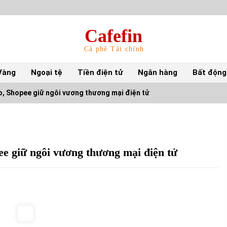
Cafefin
Cà phê Tài chính
Vàng
Ngoại tệ
Tiền điện tử
Ngân hàng
Bất động
, Shopee giữ ngôi vương thương mại điện tử
Top 10 mặt hàng Việt Nam nhập khẩu nhiều
nhất tháng 5/2022
15/06/2022
e giữ ngôi vương thương mại điện tử
Top 10 tỷ phú giàu nhất thế giới – Bảng xếp
hạng 2022
31/05/2022
S&P Ratings cập nhật xếp hạng tín nhiệm