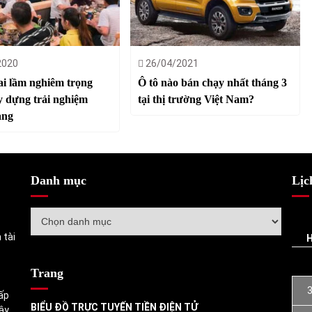
2020
26/04/2021
i lầm nghiêm trọng
Ô tô nào bán chạy nhất tháng 3
y dựng trải nghiệm
tại thị trường Việt Nam?
àng
Danh mục
Lịc
Danh
mục
 tài
Trang
ấp
BIỂU ĐỒ TRỰC TUYẾN TIỀN ĐIỆN TỬ
ậy.