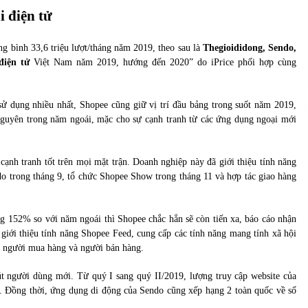
của Vietcombank và Eximbank
 điện tử
31/05/2022
ng bình 33,6 triệu lượt/tháng năm 2019, theo sau là
Thegioididong, Sendo,
Chứng khoán ngày 12/10/2021: Top 10 cổ
điện tử
Việt Nam năm 2019, hướng đến 2020” do iPrice phối hợp cùng
phiếu nổi bật
13/10/2021
ử dụng nhiều nhất, Shopee cũng giữ vị trí đầu bảng trong suốt năm 2019,
nguyên trong năm ngoái, mặc cho sự cạnh tranh từ các ứng dụng ngoại mới
ạnh tranh tốt trên mọi mặt trận. Doanh nghiệp này đã giới thiệu tính năng
do trong tháng 9, tổ chức Shopee Show trong tháng 11 và hợp tác giao hàng
 152% so với năm ngoái thì Shopee chắc hẳn sẽ còn tiến xa, báo cáo nhận
iới thiệu tính năng Shopee Feed, cung cấp các tính năng mang tính xã hội
, người mua hàng và người bán hàng.
út người dùng mới. Từ quý I sang quý II/2019, lượng truy cập website của
. Đồng thời, ứng dụng di động của Sendo cũng xếp hạng 2 toàn quốc về số