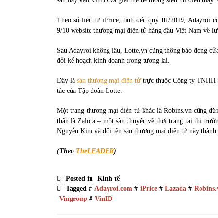
sàn này vào VinID và giải thể hệ thống siêu thị điện máy 
Theo số liệu từ iPrice, tính đến quý III/2019, Adayroi c
9/10 website thương mại điện tử hàng đầu Việt Nam về lượ
Sau Adayroi không lâu, Lotte.vn cũng thông báo đóng cửa
đổi kế hoạch kinh doanh trong tương lai.
Đây là
sàn thương mại điện tử
trực thuộc Công ty TNHH T
tác của Tập đoàn Lotte.
Một trang thương mại điện tử khác là Robins.vn cũng dừn
thân là Zalora – một sàn chuyên về thời trang tại thị tr
Nguyễn Kim và đổi tên sàn thương mại điện tử này thành
(Theo
TheLEADER
)
Posted in
Kinh tế
Tagged #
Adayroi.com
#
iPrice
#
Lazada
#
Robins.
Vingroup
#
VinID