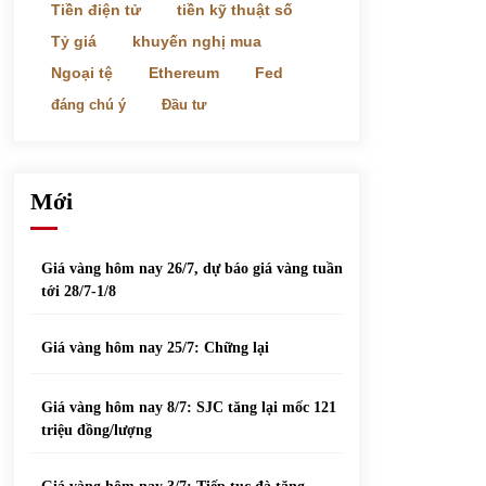
phiếu nổi bật
Tiền điện tử
tiền kỹ thuật số
31/05/2022
Tỷ giá
khuyến nghị mua
Ngoại tệ
Ethereum
Fed
Top 10 xe bán chạy nhất tháng 9/2021
đáng chú ý
Đầu tư
13/10/2021
Mới
Giá vàng hôm nay 26/7, dự báo giá vàng tuần
tới 28/7-1/8
Giá vàng hôm nay 25/7: Chững lại
Giá vàng hôm nay 8/7: SJC tăng lại mốc 121
triệu đồng/lượng