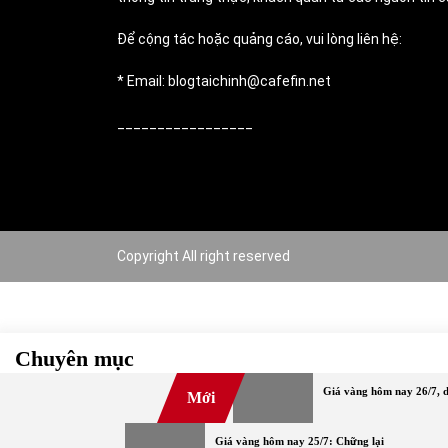
Để cộng tác hoặc quảng cáo, vui lòng liên hệ:
* Email: blogtaichinh@cafefin.net
_________________
Copyright All right reserved
Chuyên mục
Giá vàng hôm nay 26/7, d
Mới
#TOP
Bảo hiểm
Bất động sản
Chứng khoán
Cov
Ngoại tệ
Ngân hàng
Nóng
Tiền điện tử
Tài chín
Giá vàng hôm nay 25/7: Chững lại