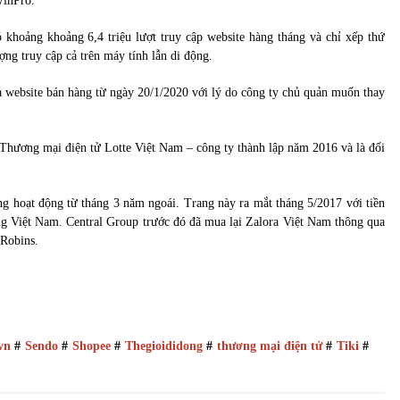
VinPro.
ó khoảng khoảng 6,4 triệu lượt truy cập website hàng tháng và chỉ xếp thứ
ng truy cập cả trên máy tính lẫn di động.
 website bán hàng từ ngày 20/1/2020 với lý do công ty chủ quản muốn thay
hương mại điện tử Lotte Việt Nam – công ty thành lập năm 2016 và là đối
g hoạt động từ tháng 3 năm ngoái. Trang này ra mắt tháng 5/2017 với tiền
ường Việt Nam. Central Group trước đó đã mua lại Zalora Việt Nam thông qua
 Robins.
vn
#
Sendo
#
Shopee
#
Thegioididong
#
thương mại điện tử
#
Tiki
#