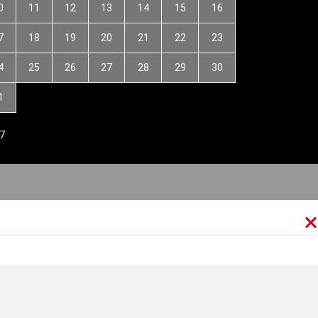
0
11
12
13
14
15
16
7
18
19
20
21
22
23
4
25
26
27
28
29
30
1
7
thức Forex
Kiến thức kinh tế
Kiến thức tài chính