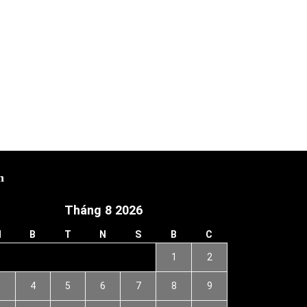
h
Tháng 8 2026
H
B
T
N
S
B
C
1
2
3
4
5
6
7
8
9