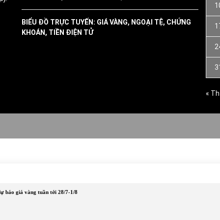
1
BIỂU ĐỒ TRỰC TUYẾN: GIÁ VÀNG, NGOẠI TỆ, CHỨNG
1
KHOÁN, TIỀN ĐIỆN TỬ
2
3
« Th
ự báo giá vàng tuần tới 28/7-1/8
id-19
Kinh tế
Kiến thức
Kiến thức chứng khoán
Kiến 
h cá nhân
Vàng