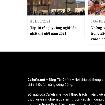
01/06/2021
06/10/
Top 10 công ty công nghệ lớn
Những sa
nhất thế giới năm 2021
trong xâ
khách h
Cafefin.net
– Blog Tài Chính
– Nơi chia sẻ thông tin
chính hữu ích cùng cộng đồng.
Đội ngũ của Cafefin.net với ý thức trách nhiệm, kiến
thức và kinh nghiệm của mình, luôn xác định cung c
thông tin trung thực, khách quan từ các nguồn tin c