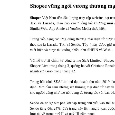
31/05/2022
Shopee vững ngôi vương thương mại
Shopee
Việt Nam dẫn đầu lượng truy cập website, đạt tru
Phân tích giá tiền điện tử sau ngày thị
Tiki
và
Lazada
, theo báo cáo “Tổng kết
thương mại 
trường lập kỷ lục vốn hóa
SimilarWeb, App Annie và YouNet Media thực hiện.
09/11/2021
Trong xếp hạng các ứng dụng thương mại điện tử được s
theo sau là Lazada, Tiki và Sendo. Tốp 4 này được giữ 
xuất hiện và được tải xuống nhiều như SHEIN và Wish.
Với hỗ trợ tài chính từ công ty mẹ SEA Limited, Shopee c
Shopee Live trong tháng 3, quảng bá với Cristiano Ronal
nhanh với Grab trong tháng 12.
Trong bối cảnh SEA Limited đạt doanh thu năm 2019 tăng
định. Mới đầu năm nhưng sàn thương mại điện tử này đã g
cho người dùng như tạo nội dung để tương tác với bạn bè
Sendo đã có sự bứt phá khi tập trung chủ yếu vào thu h
Sendo tăng đến 24%, đưa trang này lên hạng 3 toàn quốc
lượt tải về trong quý II và quý III năm ngoái.