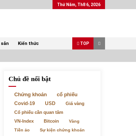
Thứ Năm, Th8 6, 2026
 sản
Kiến thức
TOP
Chủ đề nổi bật
Top 10 mặt hàng Việt Nam xuất khẩu nhiều
nhất tháng 5/2022
07/06/2022
Chứng khoán
cổ phiếu
Covid-19
USD
Giá vàng
Bất ổn từ các cuộc đấu giá đất ở Thanh Hoá
Cổ phiếu cần quan tâm
31/05/2022
VN-Index
Bitcoin
Vàng
Tiền ảo
Sự kiện chứng khoán
Chứng khoán ngày 30/5/2022: Top 10 cổ