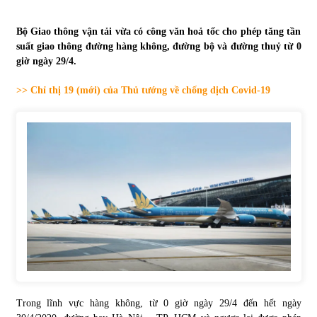
Tự doanh ngày 3.6.2022: CTCK mua ròng 28,7 tỷ đồng
Bộ Giao thông vận tải vừa có công văn hoả tốc cho phép tăng tần
06/06/2022
suất giao thông đường hàng không, đường bộ và đường thuỷ từ 0
giờ ngày 29/4.
>> Chỉ thị 19 (mới) của Thủ tướng về chống dịch Covid-19
Top 10 tỷ phú giàu nhất thế giới – Bảng xếp hạng 2022
31/05/2022
Bất ổn từ các cuộc đấu giá đất ở Thanh Hoá
31/05/2022
Tiền gửi vào ngân hàng tiếp tục tăng mạnh
31/05/2022
S&P Ratings cập nhật xếp hạng tín nhiệm của
Vietcombank và Eximbank
Trong lĩnh vực hàng không, từ 0 giờ ngày 29/4 đến hết ngày
31/05/2022