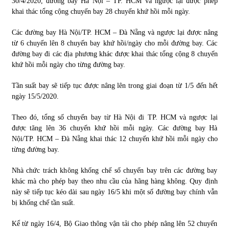
30/4/2020, đường bay Hà Nội – TP. HCM và ngược lại được phép
khai thác tổng cộng chuyến bay 28 chuyến khứ hồi mỗi ngày.
Chứng khoán ngày 30/5/2022: Top 10 cổ phiếu nổi bật
Các đường bay Hà Nội/TP. HCM – Đà Nẵng và ngược lại được nâng
31/05/2022
từ 6 chuyến lên 8 chuyến bay khứ hồi/ngày cho mỗi đường bay. Các
đường bay đi các địa phương khác được khai thác tổng cộng 8 chuyến
khứ hồi mỗi ngày cho từng đường bay.
Phân tích giá tiền điện tử sau ngày thị trường lập kỷ lục
vốn hóa
Tần suất bay sẽ tiếp tục được nâng lên trong giai đoạn từ 1/5 đến hết
09/11/2021
ngày 15/5/2020.
Chứng khoán ngày 12/10/2021: Top 10 cổ phiếu nổi bật
Theo đó, tổng số chuyến bay từ Hà Nội đi TP. HCM và ngược lại
13/10/2021
được tăng lên 36 chuyến khứ hồi mỗi ngày. Các đường bay Hà
Nội/TP. HCM – Đà Nẵng khai thác 12 chuyến khứ hồi mỗi ngày cho
từng đường bay.
Top 10 xe bán chạy nhất tháng 9/2021
Nhà chức trách không khống chế số chuyến bay trên các đường bay
13/10/2021
khác mà cho phép bay theo nhu cầu của hãng hàng không. Quy định
này sẽ tiếp tục kéo dài sau ngày 16/5 khi một số đường bay chính vẫn
bị khống chế tần suất.
Kể từ ngày 16/4, Bộ Giao thông vận tải cho phép nâng lên 52 chuyến