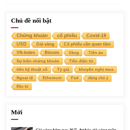
Chủ đề nổi bật
Chứng khoán
cổ phiếu
Covid-19
USD
Giá vàng
Cổ phiếu cần quan tâm
VN-Index
Bitcoin
Vàng
Tiền ảo
Sự kiện chứng khoán
Tiền điện tử
tiền kỹ thuật số
Tỷ giá
khuyến nghị mua
Ngoại tệ
Ethereum
Fed
đáng chú ý
Đầu tư
Mới