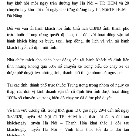
bay khứ hồi mỗi ngày trên đường bay Hà Nội – TP. HCM và 20
chuyến bay khứ hồi mỗi ngày cho từng đường bay Hà Nội/TP. HCM –
Đà Nẵng.
Đối với vận tải hành khách nội tỉnh, Chủ tịch UBND tỉnh, thành phố
trực thuộc Trung ương quyết định cụ thể đối với hoạt động vận tải
hành khách bằng xe buýt, taxi, hợp đồng, du lịch và vận tải hành
khách tuyến cố định nội tỉnh.
Nhà chức trách cho phép hoạt động vận tải hành khách cố định liên
tỉnh nhưng không quá 50% số chuyến xe trong biểu đồ chạy xe đã
được phê duyệt iwr những tỉnh, thành phố thuộc nhóm có nguy cơ.
Tại các tỉnh, thành phố trực thuộc Trung ương trong nhóm có nguy cơ
thấp, các đơn vị kinh doanh vận tải cố định liên tỉnh được hoạt động
100% số chuyến xe trong biểu đồ chạy xe đã được phê duyệt.
Về lĩnh vực đường sắt, trong thời gian từ 0 giờ ngày 29/4 đến hết ngày
3/5/2020, tuyến Hà Nội đi TP. HCM khai thác tối đa 5 đôi tàu
khách/ngày; tuyến Hà Nội – Thanh Hóa khai thác 1 đôi tàu
khách/ngày; tuyến Hà Nội – Vinh khai thác tối đa 3 đôi tàu
khách/ngày.