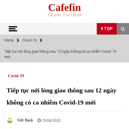
Skip
Cafefin
to
content
Cà phê Tài chính
TOP
Home
Covid-19
TOP
Tiếp tục nới lỏng giao thông sau 12 ngày không có ca nhiễm Covid-19
mới
Top 10 cổ phiếu rẻ nhất TTCK Việt Nam ngày 5/7/2022
05/07/2022
Covid-19
Top 10 mặt hàng Việt Nam nhập khẩu nhiều nhất tháng
Tiếp tục nới lỏng giao thông sau 12 ngày
5/2022
15/06/2022
không có ca nhiễm Covid-19 mới
Top 10 mặt hàng Việt Nam xuất khẩu nhiều nhất tháng
5/2022
Việt Bank
29/04/2020
07/06/2022