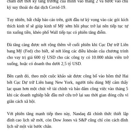
chấm dứt thời kỳ tăng trưởng của mình vào tháng 2 và bước vào chu
kỳ suy thoái do đại dịch Covid-19.
Chứng khoán ngày 30/5/2022: Top 10 cổ phiếu nổi bật
Tuy nhiên, bất chấp báo cáo trên, giới đầu tư kỳ vọng vào các gói kích
31/05/2022
thích kinh tế sẽ giúp kinh tế Mỹ sớm hồi phục trở lại nên tiếp tục tự
tin xuống tiền, khéo phố Wall tiếp tục có phiên tăng điểm.
Phân tích giá tiền điện tử sau ngày thị trường lập kỷ lục
Đà tăng càng được nới rộng thêm về cuối phiên khi Cục Dự trữ Liên
vốn hóa
bang Mỹ (Fed) cho biết, sẽ nới lỏng các điều khoản của chương trình
09/11/2021
cho vay trị giá 600 tỷ USD cho các công ty có 10.000 nhân viên trở
xuống, hoặc có doanh thu dưới 2,5 tỷ USD.
Chứng khoán ngày 12/10/2021: Top 10 cổ phiếu nổi bật
13/10/2021
Bên cạnh đó, theo một cuộc khảo sát được công bố vào hôm thứ Hai
bởi Cục Dự trữ Liên bang New York, người tiêu dùng Mỹ cảm thấy
lạc quan hơn một chút về tài chính và bảo đảm công việc vào tháng 5
khi các doanh nghiệp bắt đầu mở cửa trở lại sau thời gian đóng cửa vì
Top 10 xe bán chạy nhất tháng 9/2021
giãn cách xã hội.
13/10/2021
Với phiên tăng mạnh tiếp theo này, Nasdaq đã chính thức thiết lập
đỉnh cao lịch sử mới, còn Dow Jones và S&P cũng chỉ còn cách đỉnh
lịch sử một vài bước chân.