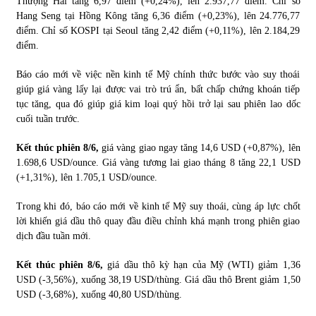
Thượng Hải tăng 6,97 điểm (+0,24%), lên 2.937,77 điểm. Chỉ số
Hang Seng tại Hồng Kông tăng 6,36 điểm (+0,23%), lên 24.776,77
điểm. Chỉ số KOSPI tại Seoul tăng 2,42 điểm (+0,11%), lên 2.184,29
điểm.
Báo cáo mới về việc nền kinh tế Mỹ chính thức bước vào suy thoái
giúp giá vàng lấy lại được vai trò trú ẩn, bất chấp chứng khoán tiếp
tục tăng, qua đó giúp giá kim loại quý hồi trở lại sau phiên lao dốc
cuối tuần trước.
Kết thúc phiên 8/6,
giá vàng giao ngay tăng 14,6 USD (+0,87%), lên
1.698,6 USD/ounce. Giá vàng tương lai giao tháng 8 tăng 22,1 USD
(+1,31%), lên 1.705,1 USD/ounce.
Trong khi đó, báo cáo mới về kinh tế Mỹ suy thoái, cùng áp lực chốt
lời khiến giá dầu thô quay đầu điều chỉnh khá mạnh trong phiên giao
dịch đầu tuần mới.
Kết thúc phiên 8/6,
giá dầu thô kỳ hạn của Mỹ (WTI) giảm 1,36
USD (-3,56%), xuống 38,19 USD/thùng. Giá dầu thô Brent giảm 1,50
USD (-3,68%), xuống 40,80 USD/thùng.