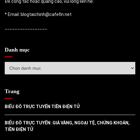
Để cộng tác hoặc quảng cáo, vui lòng liên hệ:
* Email: blogtaichinh@cafefin.net
_________________
Danh mục
Danh
mục
Trang
BIỂU ĐỒ TRỰC TUYẾN TIỀN ĐIỆN TỬ
BIỂU ĐỒ TRỰC TUYẾN: GIÁ VÀNG, NGOẠI TỆ, CHỨNG KHOÁN,
TIỀN ĐIỆN TỬ