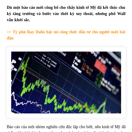
Dù một báo cáo mới công bố cho thấy kinh tế Mỹ đã kết thúc chu
Tự doanh ngày 3.6.2022: CTCK mua ròng 28,7 tỷ đồng
kỳ tăng trưởng và bước vào thời kỳ suy thoái, nhưng phố Wall
06/06/2022
vẫn khởi sắc.
>> Tỷ phú Ray Dalio bật mí công thức đầu tư cho người mới bắt
Top 10 tỷ phú giàu nhất thế giới – Bảng xếp hạng 2022
đầu
31/05/2022
Bất ổn từ các cuộc đấu giá đất ở Thanh Hoá
31/05/2022
Tiền gửi vào ngân hàng tiếp tục tăng mạnh
31/05/2022
S&P Ratings cập nhật xếp hạng tín nhiệm của
Vietcombank và Eximbank
Báo cáo của một nhóm nghiên cứu độc lập cho biết, nền kinh tế Mỹ đã
31/05/2022