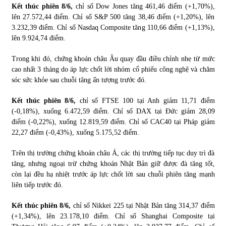
Kết thúc phiên 8/6,
chỉ số Dow Jones tăng 461,46 điểm (+1,70%),
lên 27.572,44 điểm. Chỉ số S&P 500 tăng 38,46 điểm (+1,20%), lên
3.232,39 điểm. Chỉ số Nasdaq Composite tăng 110,66 điểm (+1,13%),
lên 9.924,74 điểm.
Trong khi đó, chứng khoán châu Âu quay đầu điều chỉnh nhẹ từ mức
cao nhất 3 tháng do áp lực chốt lời nhóm cổ phiếu công nghệ và chăm
sóc sức khỏe sau chuỗi tăng ấn tượng trước đó.
Kết thúc phiên 8/6,
chỉ số FTSE 100 tại Anh giảm 11,71 điểm
(-0,18%), xuống 6.472,59 điểm. Chỉ số DAX tại Đức giảm 28,09
điểm (-0,22%), xuống 12.819,59 điểm. Chỉ số CAC40 tại Pháp giảm
22,27 điểm (-0,43%), xuống 5.175,52 điểm.
Trên thị trường chứng khoán châu Á, các thị trường tiếp tục duy trì đà
tăng, nhưng ngoại trừ chứng khoán Nhật Bản giữ được đà tăng tốt,
còn lại đều hạ nhiệt trước áp lực chốt lời sau chuỗi phiên tăng mạnh
liên tiếp trước đó.
Kết thúc phiên 8/6,
chỉ số Nikkei 225 tại Nhật Bản tăng 314,37 điểm
(+1,34%), lên 23.178,10 điểm. Chỉ số Shanghai Composite tại