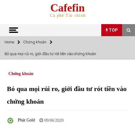
Skip
Cafefin
to
content
Cà phê Tài chính
TOP
Home
Chứng khoán
TOP
Bỏ qua mọi rủi ro, giới đầu tư rót tiền vào chứng khoán
Top 10 cổ phiếu rẻ nhất TTCK Việt Nam ngày 5/7/2022
05/07/2022
Chứng khoán
Bỏ qua mọi rủi ro, giới đầu tư rót tiền vào
Top 10 mặt hàng Việt Nam nhập khẩu nhiều nhất tháng
5/2022
chứng khoán
15/06/2022
Top 10 mặt hàng Việt Nam xuất khẩu nhiều nhất tháng
Phát Gold
09/06/2020
5/2022
07/06/2022