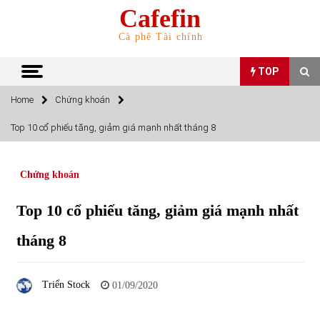
Skip
Cafefin
to
content
Cà phê Tài chính
TOP
Home
Chứng khoán
TOP
Top 10 cổ phiếu tăng, giảm giá mạnh nhất tháng 8
Top 10 cổ phiếu rẻ nhất TTCK Việt Nam ngày 5/7/2022
05/07/2022
Chứng khoán
Top 10 cổ phiếu tăng, giảm giá mạnh nhất
Top 10 mặt hàng Việt Nam nhập khẩu nhiều nhất tháng
5/2022
tháng 8
15/06/2022
Top 10 mặt hàng Việt Nam xuất khẩu nhiều nhất tháng
Triển Stock
01/09/2020
5/2022
07/06/2022