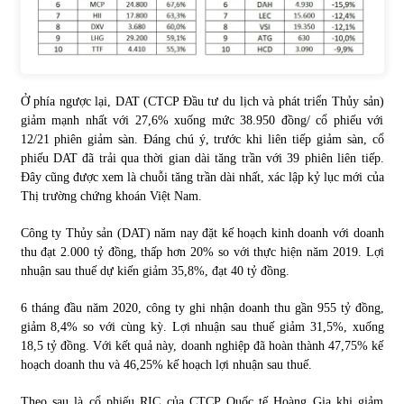
Ở phía ngược lại, DAT (CTCP Đầu tư du lịch và phát triển Thủy sản)
giảm mạnh nhất với 27,6% xuống mức 38.950 đồng/ cổ phiếu với
12/21 phiên giảm sàn. Đáng chú ý, trước khi liên tiếp giảm sàn, cổ
phiếu DAT đã trải qua thời gian dài tăng trần với 39 phiên liên tiếp.
Đây cũng được xem là chuỗi tăng trần dài nhất, xác lập kỷ lục mới của
Thị trường chứng khoán Việt Nam.
Công ty Thủy sản (DAT) năm nay đặt kế hoạch kinh doanh với doanh
thu đạt 2.000 tỷ đồng, thấp hơn 20% so với thực hiện năm 2019. Lợi
nhuận sau thuế dự kiến giảm 35,8%, đạt 40 tỷ đồng.
6 tháng đầu năm 2020, công ty ghi nhận doanh thu gần 955 tỷ đồng,
giảm 8,4% so với cùng kỳ. Lợi nhuận sau thuế giảm 31,5%, xuống
18,5 tỷ đồng. Với kết quả này, doanh nghiệp đã hoàn thành 47,75% kế
hoạch doanh thu và 46,25% kế hoạch lợi nhuận sau thuế.
Theo sau là cổ phiếu RIC của CTCP Quốc tế Hoàng Gia khi giảm