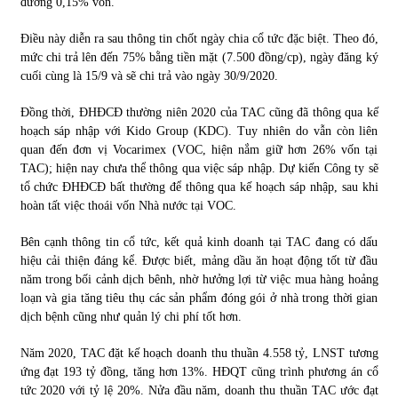
đương 0,15% vốn.
Điều này diễn ra sau thông tin chốt ngày chia cổ tức đặc biệt. Theo đó,
mức chi trả lên đến 75% bằng tiền mặt (7.500 đồng/cp), ngày đăng ký
cuối cùng là 15/9 và sẽ chi trả vào ngày 30/9/2020.
Đồng thời, ĐHĐCĐ thường niên 2020 của TAC cũng đã thông qua kế
hoạch sáp nhập với Kido Group (KDC). Tuy nhiên do vẫn còn liên
quan đến đơn vị Vocarimex (VOC, hiện nắm giữ hơn 26% vốn tại
TAC); hiện nay chưa thể thông qua việc sáp nhập. Dự kiến Công ty sẽ
tổ chức ĐHĐCĐ bất thường để thông qua kế hoạch sáp nhập, sau khi
hoàn tất việc thoái vốn Nhà nước tại VOC.
Bên cạnh thông tin cổ tức, kết quả kinh doanh tại TAC đang có dấu
hiệu cải thiện đáng kể. Được biết, mảng dầu ăn hoạt động tốt từ đầu
năm trong bối cảnh dịch bênh, nhờ hưởng lợi từ việc mua hàng hoảng
loạn và gia tăng tiêu thụ các sản phẩm đóng gói ở nhà trong thời gian
dịch bệnh cũng như quản lý chi phí tốt hơn.
Năm 2020, TAC đặt kế hoạch doanh thu thuần 4.558 tỷ, LNST tương
ứng đạt 193 tỷ đồng, tăng hơn 13%. HĐQT cũng trình phương án cổ
tức 2020 với tỷ lệ 20%. Nửa đầu năm, doanh thu thuần TAC ước đạt