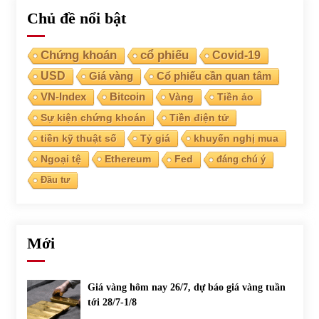
Chủ đề nổi bật
Chứng khoán
cổ phiếu
Covid-19
USD
Giá vàng
Cổ phiếu cần quan tâm
VN-Index
Bitcoin
Vàng
Tiền ảo
Sự kiện chứng khoán
Tiền điện tử
tiền kỹ thuật số
Tỷ giá
khuyến nghị mua
Ngoại tệ
Ethereum
Fed
đáng chú ý
Đầu tư
Mới
Giá vàng hôm nay 26/7, dự báo giá vàng tuần
tới 28/7-1/8