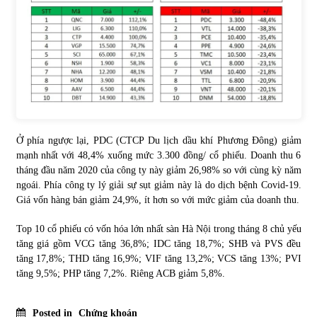
Ở phía ngược lại, PDC (CTCP Du lịch dầu khí Phương Đông) giảm
mạnh nhất với 48,4% xuống mức 3.300 đồng/ cổ phiếu. Doanh thu 6
tháng đầu năm 2020 của công ty này giảm 26,98% so với cùng kỳ năm
ngoái. Phía công ty lý giải sự sụt giảm này là do dịch bệnh Covid-19.
Giá vốn hàng bán giảm 24,9%, ít hơn so với mức giảm của doanh thu.
Top 10 cổ phiếu có vốn hóa lớn nhất sàn Hà Nội trong tháng 8 chủ yếu
tăng giá gồm VCG tăng 36,8%; IDC tăng 18,7%; SHB và PVS đều
tăng 17,8%; THD tăng 16,9%; VIF tăng 13,2%; VCS tăng 13%; PVI
tăng 9,5%; PHP tăng 7,2%. Riêng ACB giảm 5,8%.
Posted in
Chứng khoán