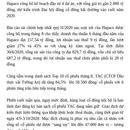
Hapaco công bố kế hoạch đầu tư 4 dự án, với tổng giá trị gần 2.800 tỷ
đồng, dự kiến trình Đại hội đồng cổ đông bất thường vào cuối năm
2020.
Báo cáo tài chính hợp nhất quý II/2020 sau soát xét của Hapaco được
công bố trong tháng 8 cho thấy, doanh thu thuần 6 tháng đầu năm của
Hapaco đạt 157,54 tỷ đồng, lợi nhuận sau thuế 9 tỷ đồng, lần lượt
giảm 27% và 45% so với cùng kỳ năm ngoái. Tại thời điểm
30/6/2020, tổng tài sản của công ty đạt 829,7 tỷ đồng, vốn chủ sở hữu
687,2 tỷ đồng, trong đó lợi nhuận sau thuế chưa phân phối là 28 tỷ
đồng.
Cũng nằm trong danh sách Top 10 cổ phiếu tháng 8, TAC (CTCP Dầu
thực vật Tường An) đã tăng 84,5% lên 58.500 đồng/ cổ phiếu với 6
phiên tăng trần liên tiếp trong tháng.
Phiên cuối tuần qua, ngay mức đỉnh, hàng loạt cổ đông nội bộ là ban
lãnh đạo đăng ký bán sạch cổ phiếu TAC đang nắm giữ. Giao dịch dự
kiến thực hiện thông qua khớp lệnh hoặc thoả thuận, cùng thời gian từ
ngày 4/9-3/10/2020. Mục đích chung là phục vụ nhu cầu cá nhân với
tổng số cổ phiếu dự được “sang tay” lên đến 47.000 đơn vị – tương