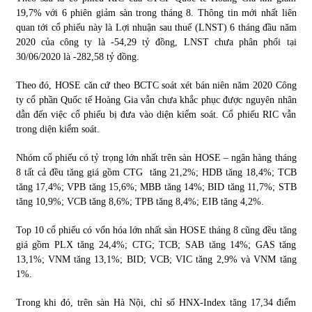
19,7% với 6 phiên giảm sàn trong tháng 8. Thông tin mới nhất liên
quan tới cổ phiếu này là Lợi nhuận sau thuế (LNST) 6 tháng đầu năm
2020 của công ty là -54,29 tỷ đồng, LNST chưa phân phối tại
30/06/2020 là -282,58 tỷ đồng.
Theo đó, HOSE căn cứ theo BCTC soát xét bán niên năm 2020 Công
ty cổ phần Quốc tế Hoàng Gia vẫn chưa khắc phục được nguyên nhân
dẫn đến việc cổ phiếu bị đưa vào diện kiểm soát. Cổ phiếu RIC vẫn
trong diện kiểm soát.
Nhóm cổ phiếu có tỷ trọng lớn nhất trên sàn HOSE – ngân hàng tháng
8 tất cả đều tăng giá gồm CTG tăng 21,2%; HDB tăng 18,4%; TCB
tăng 17,4%; VPB tăng 15,6%; MBB tăng 14%; BID tăng 11,7%; STB
tăng 10,9%; VCB tăng 8,6%; TPB tăng 8,4%; EIB tăng 4,2%.
Top 10 cổ phiếu có vốn hóa lớn nhất sàn HOSE tháng 8 cũng đều tăng
giá gồm PLX tăng 24,4%; CTG; TCB; SAB tăng 14%; GAS tăng
13,1%; VNM tăng 13,1%; BID; VCB; VIC tăng 2,9% và VNM tăng
1%.
Trong khi đó, trên sàn Hà Nội, chỉ số HNX-Index tăng 17,34 điểm