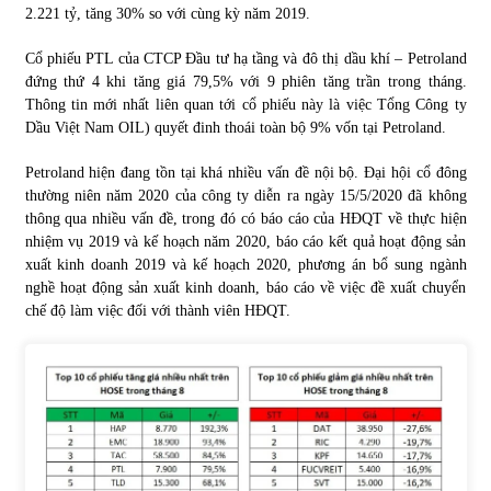
2.221 tỷ, tăng 30% so với cùng kỳ năm 2019.
Cổ phiếu PTL của CTCP Đầu tư hạ tầng và đô thị dầu khí – Petroland
đứng thứ 4 khi tăng giá 79,5% với 9 phiên tăng trần trong tháng.
Thông tin mới nhất liên quan tới cổ phiếu này là việc Tổng Công ty
Dầu Việt Nam OIL) quyết đinh thoái toàn bộ 9% vốn tại Petroland.
Petroland hiện đang tồn tại khá nhiều vấn đề nội bộ. Đại hội cổ đông
thường niên năm 2020 của công ty diễn ra ngày 15/5/2020 đã không
thông qua nhiều vấn đề, trong đó có báo cáo của HĐQT về thực hiện
nhiệm vụ 2019 và kế hoạch năm 2020, báo cáo kết quả hoạt động sản
xuất kinh doanh 2019 và kế hoạch 2020, phương án bổ sung ngành
nghề hoạt động sản xuất kinh doanh, báo cáo về việc đề xuất chuyển
chế độ làm việc đối với thành viên HĐQT.