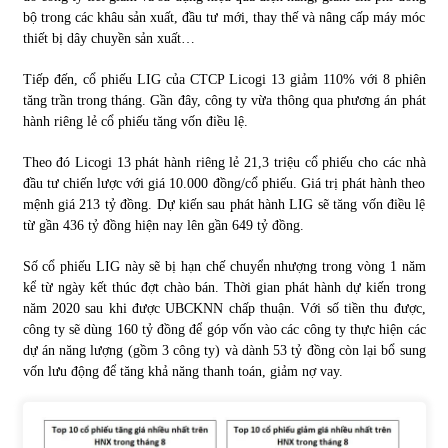
bộ trong các khâu sản xuất, đầu tư mới, thay thế và nâng cấp máy móc
thiết bị dây chuyền sản xuất…
Tiếp đến, cổ phiếu LIG của CTCP Licogi 13 giảm 110% với 8 phiên
tăng trần trong tháng. Gần đây, công ty vừa thông qua phương án phát
hành riêng lẻ cổ phiếu tăng vốn điều lệ.
Theo đó Licogi 13 phát hành riêng lẻ 21,3 triệu cổ phiếu cho các nhà
đầu tư chiến lược với giá 10.000 đồng/cổ phiếu. Giá trị phát hành theo
mệnh giá 213 tỷ đồng. Dự kiến sau phát hành LIG sẽ tăng vốn điều lệ
từ gần 436 tỷ đồng hiện nay lên gần 649 tỷ đồng.
Số cổ phiếu LIG này sẽ bị hạn chế chuyển nhượng trong vòng 1 năm
kể từ ngày kết thúc đợt chào bán. Thời gian phát hành dự kiến trong
năm 2020 sau khi được UBCKNN chấp thuận. Với số tiền thu được,
công ty sẽ dùng 160 tỷ đồng để góp vốn vào các công ty thực hiện các
dự án năng lượng (gồm 3 công ty) và dành 53 tỷ đồng còn lại bổ sung
vốn lưu động để tăng khả năng thanh toán, giảm nợ vay.