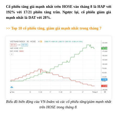
Cổ phiếu tăng giá mạnh nhất trên HOSE vào tháng 8 là HAP với
Tự doanh ngày 3.6.2022: CTCK mua ròng 28,7 tỷ đồng
192% với 17/21 phiên tăng trần. Ngược lại, cổ phiếu giảm giá
06/06/2022
mạnh nhất là DAT với 28%.
>> Top 10 cổ phiếu tăng, giảm giá mạnh nhất trong tháng 7
Top 10 tỷ phú giàu nhất thế giới – Bảng xếp hạng 2022
31/05/2022
Bất ổn từ các cuộc đấu giá đất ở Thanh Hoá
31/05/2022
Tiền gửi vào ngân hàng tiếp tục tăng mạnh
31/05/2022
Biểu đồ biến động của VN-Index và các cổ phiếu tăng/giảm mạnh nhất
S&P Ratings cập nhật xếp hạng tín nhiệm của
trên HOSE trong tháng 8.
Vietcombank và Eximbank
31/05/2022