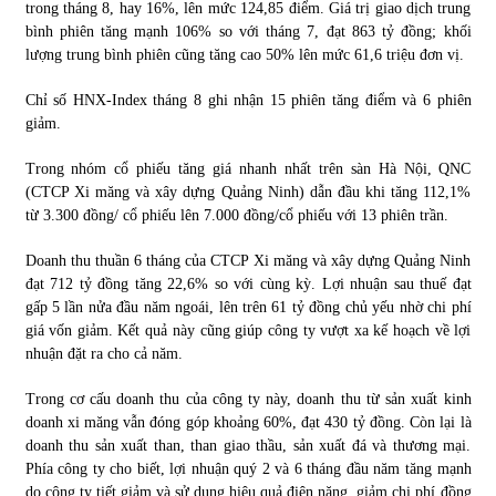
trong tháng 8, hay 16%, lên mức 124,85 điểm. Giá trị giao dịch trung
bình phiên tăng mạnh 106% so với tháng 7, đạt 863 tỷ đồng; khối
lượng trung bình phiên cũng tăng cao 50% lên mức 61,6 triệu đơn vị.
Chỉ số HNX-Index tháng 8 ghi nhận 15 phiên tăng điểm và 6 phiên
giảm.
Trong nhóm cổ phiếu tăng giá nhanh nhất trên sàn Hà Nội, QNC
(CTCP Xi măng và xây dựng Quảng Ninh) dẫn đầu khi tăng 112,1%
từ 3.300 đồng/ cổ phiếu lên 7.000 đồng/cổ phiếu với 13 phiên trần.
Doanh thu thuần 6 tháng của CTCP Xi măng và xây dựng Quảng Ninh
đạt 712 tỷ đồng tăng 22,6% so với cùng kỳ. Lợi nhuận sau thuế đạt
gấp 5 lần nửa đầu năm ngoái, lên trên 61 tỷ đồng chủ yếu nhờ chi phí
giá vốn giảm. Kết quả này cũng giúp công ty vượt xa kế hoạch về lợi
nhuận đặt ra cho cả năm.
Trong cơ cấu doanh thu của công ty này, doanh thu từ sản xuất kinh
doanh xi măng vẫn đóng góp khoảng 60%, đạt 430 tỷ đồng. Còn lại là
doanh thu sản xuất than, than giao thầu, sản xuất đá và thương mại.
Phía công ty cho biết, lợi nhuận quý 2 và 6 tháng đầu năm tăng mạnh
do công ty tiết giảm và sử dụng hiệu quả điện năng, giảm chi phí đồng