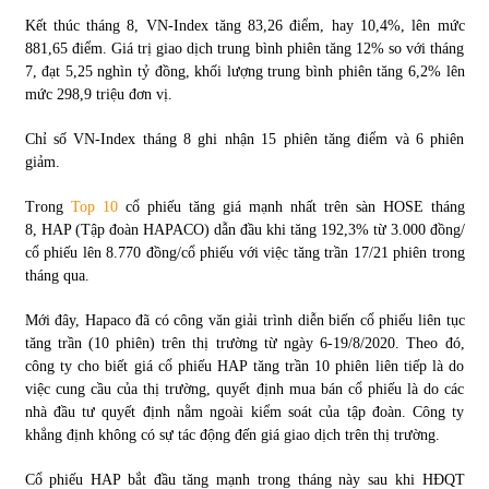
Kết thúc tháng 8, VN-Index tăng 83,26 điểm, hay 10,4%, lên mức
881,65 điểm. Giá trị giao dịch trung bình phiên tăng 12% so với tháng
Chứng khoán ngày 30/5/2022: Top 10 cổ phiếu nổi bật
7, đạt 5,25 nghìn tỷ đồng, khối lượng trung bình phiên tăng 6,2% lên
31/05/2022
mức 298,9 triệu đơn vị.
Chỉ số VN-Index tháng 8 ghi nhận 15 phiên tăng điểm và 6 phiên
Phân tích giá tiền điện tử sau ngày thị trường lập kỷ lục
giảm.
vốn hóa
09/11/2021
Trong
Top 10
cổ phiếu tăng giá mạnh nhất trên sàn HOSE tháng
8, HAP (Tập đoàn HAPACO) dẫn đầu khi tăng 192,3% từ 3.000 đồng/
Chứng khoán ngày 12/10/2021: Top 10 cổ phiếu nổi bật
cổ phiếu lên 8.770 đồng/cổ phiếu với việc tăng trần 17/21 phiên trong
13/10/2021
tháng qua.
Mới đây, Hapaco đã có công văn giải trình diễn biến cổ phiếu liên tục
tăng trần (10 phiên) trên thị trường từ ngày 6-19/8/2020. Theo đó,
Top 10 xe bán chạy nhất tháng 9/2021
công ty cho biết giá cổ phiếu HAP tăng trần 10 phiên liên tiếp là do
13/10/2021
việc cung cầu của thị trường, quyết định mua bán cổ phiếu là do các
nhà đầu tư quyết định nằm ngoài kiểm soát của tập đoàn. Công ty
khẳng định không có sự tác động đến giá giao dịch trên thị trường.
Cổ phiếu HAP bắt đầu tăng mạnh trong tháng này sau khi HĐQT