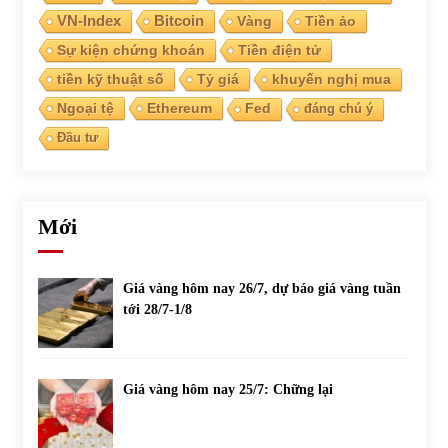
VN-Index
Bitcoin
Vàng
Tiền ảo
Sự kiện chứng khoán
Tiền điện tử
tiền kỹ thuật số
Tỷ giá
khuyến nghị mua
Ngoại tệ
Ethereum
Fed
đáng chú ý
Đầu tư
Mới
Giá vàng hôm nay 26/7, dự báo giá vàng tuần
tới 28/7-1/8
Giá vàng hôm nay 25/7: Chững lại