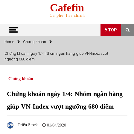
Skip
Cafefin
to
content
Cà phê Tài chính
TOP
Home
Chứng khoán
TOP
Chứng khoán ngày 1/4: Nhóm ngân hàng giúp VN-Index vượt
ngưỡng 680 điểm
Top 10 cổ phiếu rẻ nhất TTCK Việt Nam ngày 5/7/2022
05/07/2022
Chứng khoán
Top 10 mặt hàng Việt Nam nhập khẩu nhiều nhất tháng
Chứng khoán ngày 1/4: Nhóm ngân hàng
5/2022
15/06/2022
giúp VN-Index vượt ngưỡng 680 điểm
Top 10 mặt hàng Việt Nam xuất khẩu nhiều nhất tháng
5/2022
Triển Stock
01/04/2020
07/06/2022