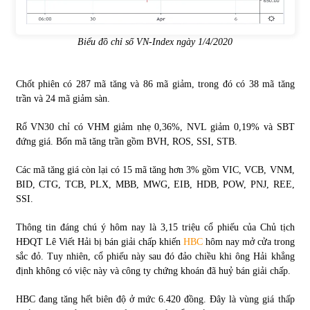
Biểu đồ chỉ số VN-Index ngày 1/4/2020
Chốt phiên có 287 mã tăng và 86 mã giảm, trong đó có 38 mã tăng
trần và 24 mã giảm sàn.
Rổ VN30 chỉ có VHM giảm nhẹ 0,36%, NVL giảm 0,19% và SBT
đứng giá. Bốn mã tăng trần gồm BVH, ROS, SSI, STB.
Các mã tăng giá còn lại có 15 mã tăng hơn 3% gồm VIC, VCB, VNM,
BID, CTG, TCB, PLX, MBB, MWG, EIB, HDB, POW, PNJ, REE,
SSI.
Thông tin đáng chú ý hôm nay là 3,15 triệu cổ phiếu của Chủ tịch
HĐQT Lê Viết Hải bị bán giải chấp khiến
HBC
hôm nay mở cửa trong
sắc đỏ. Tuy nhiên, cổ phiếu này sau đó đảo chiều khi ông Hải khẳng
định không có việc này và công ty chứng khoán đã huỷ bán giải chấp.
HBC đang tăng hết biên độ ở mức 6.420 đồng. Đây là vùng giá thấp