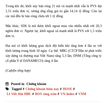
Trong khi đó, khối này bán ròng 21 mã và mạnh nhất vẫn là PVS đạt
1,51 triệu đơn vị, tương ứng tổng giá trị gần 14,14 tỷ đồng. Còn lại
các mã đều bị bán ròng chưa tới 1 tỷ đồng.
Mặc khác, SD6 là mã được khối ngoại mua vào nhiều nhất với 20,3
nghìn đơn vị. Ngược lại, khối ngoại xả mạnh nhất là PVS với 1,5 triệu
đơn vị.
Hai mã có khối lượng giao dịch đột biến khi tăng hơn 4 lần so với
khối lượng trung bình 10 ngày. Cụ thể, MBG (CTCP Đầu tư phát triển
xây dựng và thương mại Việt Nam) tăng 5,3 lần; DNM (Tổng công ty
cổ phần Y tế DANAMECO) tăng 4 lần.
(Cafefin tổng hợp)
Posted in
Chứng khoán
Tagged #
Chứng khoán hôm nay
#
HOSE
#
Lê Viết Hải HBC
#
ROS tăng trần
#
VN-Index
#
VNM