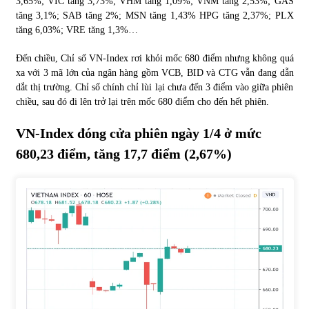
3,65%; VIC tăng 3,73%; VHM tăng 1,09%; VNM tăng 2,53%; GAS
tăng 3,1%; SAB tăng 2%; MSN tăng 1,43% HPG tăng 2,37%; PLX
tăng 6,03%; VRE tăng 1,3%…
Chứng khoán ngày 30/5/2022: Top 10 cổ phiếu nổi bật
31/05/2022
Đến chiều, Chỉ số VN-Index rơi khỏi mốc 680 điểm nhưng không quá
xa với 3 mã lớn của ngân hàng gồm VCB, BID và CTG vẫn đang dẫn
dắt thị trường. Chỉ số chính chỉ lùi lại chưa đến 3 điểm vào giữa phiên
Phân tích giá tiền điện tử sau ngày thị trường lập kỷ lục
chiều, sau đó đi lên trở lại trên mốc 680 điểm cho đến hết phiên.
vốn hóa
09/11/2021
VN-Index đóng cửa phiên ngày 1/4 ở mức
680,23 điểm, tăng 17,7 điểm (2,67%)
Chứng khoán ngày 12/10/2021: Top 10 cổ phiếu nổi bật
13/10/2021
Top 10 xe bán chạy nhất tháng 9/2021
13/10/2021