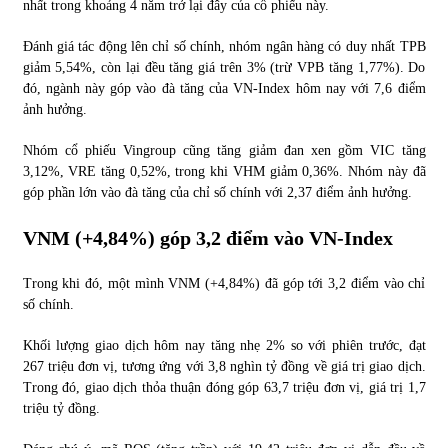
nhất trong khoảng 4 năm trở lại đây của cổ phiếu này.
Đánh giá tác động lên chỉ số chính, nhóm ngân hàng có duy nhất TPB
giảm 5,54%, còn lại đều tăng giá trên 3% (trừ VPB tăng 1,77%). Do
đó, ngành này góp vào đà tăng của VN-Index hôm nay với 7,6 điểm
ảnh hưởng.
Nhóm cổ phiếu Vingroup cũng tăng giảm đan xen gồm VIC tăng
3,12%, VRE tăng 0,52%, trong khi VHM giảm 0,36%. Nhóm này đã
góp phần lớn vào đà tăng của chỉ số chính với 2,37 điểm ảnh hưởng.
VNM (+4,84%) góp 3,2 điểm vào VN-Index
Trong khi đó, một mình VNM (+4,84%) đã góp tới 3,2 điểm vào chỉ
số chính.
Khối lượng giao dịch hôm nay tăng nhẹ 2% so với phiên trước, đạt
267 triệu đơn vị, tương ứng với 3,8 nghìn tỷ đồng về giá trị giao dịch.
Trong đó, giao dịch thỏa thuận đóng góp 63,7 triệu đơn vị, giá trị 1,7
triệu tỷ đồng.