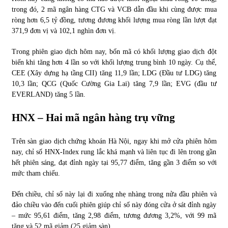
trong đó, 2 mã ngân hàng CTG và VCB dẫn đầu khi cùng được mua
ròng hơn 6,5 tỷ đồng, tương đương khối lượng mua ròng lần lượt đạt
371,9 đơn vị và 102,1 nghìn đơn vị.
Trong phiên giao dịch hôm nay, bốn mã có khối lượng giao dịch đột
biến khi tăng hơn 4 lần so với khối lượng trung bình 10 ngày. Cụ thể,
CEE (Xây dựng hạ tầng CII) tăng 11,9 lần; LDG (Đầu tư LDG) tăng
10,3 lần; QCG (Quốc Cường Gia Lai) tăng 7,9 lần; EVG (đầu tư
EVERLAND) tăng 5 lần.
HNX – Hai mã ngân hàng trụ vững
Trên sàn giao dịch chứng khoán Hà Nội, ngay khi mở cửa phiên hôm
nay, chỉ số HNX-Index rung lắc khá mạnh và liên tục đi lên trong gần
hết phiên sáng, đạt đỉnh ngày tại 95,77 điểm, tăng gần 3 điểm so với
mức tham chiếu.
Đến chiều, chỉ số này lại đi xuống nhẹ nhàng trong nửa đầu phiên và
đảo chiều vào đến cuối phiên giúp chỉ số này đóng cửa ở sát đỉnh ngày
– mức 95,61 điểm, tăng 2,98 điểm, tương đương 3,2%, với 99 mã
tăng và 52 mã giảm (25 giảm sàn).