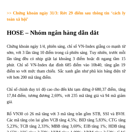
Tự doanh ngày 3.6.2022: CTCK mua ròng 28,7 tỷ đồng
>> Chứng khoán ngày 31/3: Rớt 29 điểm sau thông tin ‘cách ly
06/06/2022
toàn xã hội’
HOSE – Nhóm ngân hàng dẫn dắt
Top 10 tỷ phú giàu nhất thế giới – Bảng xếp hạng 2022
31/05/2022
Chứng khoán ngày 1/4, phiên sáng, chỉ số VN-Index giằng co mạnh từ
sớm, với 3 lần tăng 10 điểm trong cả phiên sáng. Tuy nhiên, trước mỗi
lần tăng đều có nhịp giật lại khoảng 3 điểm hoặc đi ngang tầm 15
Bất ổn từ các cuộc đấu giá đất ở Thanh Hoá
phút. Chỉ số VN-Index đạt đỉnh 685 điểm vào 10h40, tăng gần 19
31/05/2022
điểm so với mức tham chiếu. Sắc xanh gần như phủ kín bảng điện tử
với hơn 200 mã tăng điểm.
Chỉ số chính duy trì độ cao cho đến khi tạm dừng ở 680,37 điểm, tăng
Tiền gửi vào ngân hàng tiếp tục tăng mạnh
17,84 điểm, tương đương 2,69%, với 235 mã tăng giá và 94 mã giảm
31/05/2022
giá.
Rổ VN30 có 26 mã tăng với 3 mã tăng trần gồm STB, SSI và BVH.
S&P Ratings cập nhật xếp hạng tín nhiệm của
Các mã tăng còn lai gồm VCB tăng 4,5%; BID tăng 5,83%; CTG tăng
Vietcombank và Eximbank
5,23%; TCB tăng 2,33%; MBB tăng 3,69%; EIB tăng 1%; HDB tăng
31/05/2022