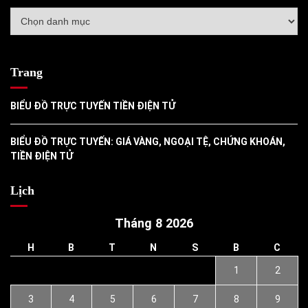
Danh
mục
Trang
BIỂU ĐỒ TRỰC TUYẾN TIỀN ĐIỆN TỬ
BIỂU ĐỒ TRỰC TUYẾN: GIÁ VÀNG, NGOẠI TỆ, CHỨNG KHOÁN,
TIỀN ĐIỆN TỬ
Lịch
Tháng 8 2026
H
B
T
N
S
B
C
1
2
3
4
5
6
7
8
9