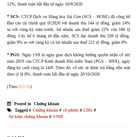
12%, thanh toán bắt đầu từ ngày 10/9/2020.
* SCS:
CTCP Dịch vụ Hàng hóa Sài Gòn (SCS – HOSE) đã công bố
Báo cáo tài chính quý II/2020 với doanh thu 144 tỷ đồng, giảm 24%
so với cùng kỳ năm trước, lợi nhuận sau thuế giảm 22% còn 100 tỷ
đồng. Lũy kế 6 tháng từ đầu năm, SCS đạt doanh thu 328 tỷ đồng,
giảm 9% so với cùng kỳ và lợi nhuận sau thuế 221 tỷ đồng, giảm 8%.
* PGS:
Ngày 13/8 là ngày giao dịch không hưởng quyền nhận cổ tức
năm 2019 của CTCP Kinh doanh Khí miền Nam (PGS – HNX), ngày
đăng ký cuối cùng là 14/8. Theo đó, cổ tức sẽ được trả bằng tiền mặt
theo tỷ lệ 8%, thanh toán bắt đầu từ ngày 20/10/2020.
(Theo
ĐTCK
)
Posted in
Chứng khoán
Tagged #
Chứng khoán
#
cổ phiếu
#
LDG
#
Sự kiện chứng khoán
#
VNM