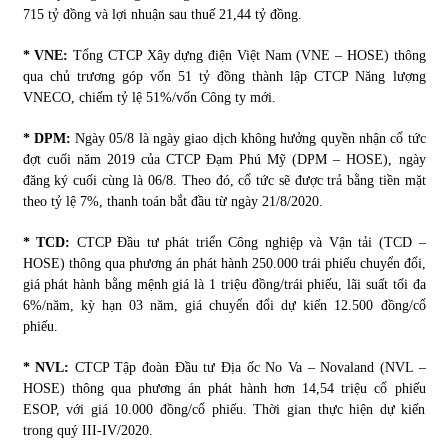
715 tỷ đồng và lợi nhuận sau thuế 21,44 tỷ đồng.
* VNE:
Tổng CTCP Xây dựng điện Việt Nam (VNE – HOSE) thông
qua chủ trương góp vốn 51 tỷ đồng thành lập CTCP Năng lượng
VNECO, chiếm tỷ lệ 51%/vốn Công ty mới.
* DPM:
Ngày 05/8 là ngày giao dịch không hưởng quyền nhận cổ tức
đợt cuối năm 2019 của CTCP Đạm Phú Mỹ (DPM – HOSE), ngày
đăng ký cuối cùng là 06/8. Theo đó, cổ tức sẽ được trả bằng tiền mặt
theo tỷ lệ 7%, thanh toán bắt đầu từ ngày 21/8/2020.
* TCD:
CTCP Đầu tư phát triển Công nghiệp và Vận tải (TCD –
HOSE) thông qua phương án phát hành 250.000 trái phiếu chuyển đổi,
giá phát hành bằng mệnh giá là 1 triệu đồng/trái phiếu, lãi suất tối đa
6%/năm, kỳ hạn 03 năm, giá chuyển đổi dự kiến 12.500 đồng/cổ
phiếu.
* NVL:
CTCP Tập đoàn Đầu tư Địa ốc No Va – Novaland (NVL –
HOSE) thông qua phương án phát hành hơn 14,54 triệu cổ phiếu
ESOP, với giá 10.000 đồng/cổ phiếu. Thời gian thực hiện dự kiến
trong quý III-IV/2020.