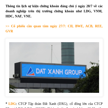
Thông tin lịch sự kiện chứng khoán đáng chú ý ngày 28/7 về các
Tự doanh ngày 3.6.2022: CTCK mua ròng 28,7 tỷ đồng
doanh nghiệp trên thị trường chứng khoán như LDG, VNM,
06/06/2022
HDC, NAF, VNE.
>> Cổ phiếu cần quan tâm ngày 27/7: CII, BWE, ACB, REE,
Top 10 tỷ phú giàu nhất thế giới – Bảng xếp hạng 2022
GVR
31/05/2022
Bất ổn từ các cuộc đấu giá đất ở Thanh Hoá
31/05/2022
Tiền gửi vào ngân hàng tiếp tục tăng mạnh
31/05/2022
S&P Ratings cập nhật xếp hạng tín nhiệm của
Vietcombank và Eximbank
*
LDG
:
CTCP Tập đoàn Đất Xanh (DXG), cổ đông lớn của CTCP
31/05/2022