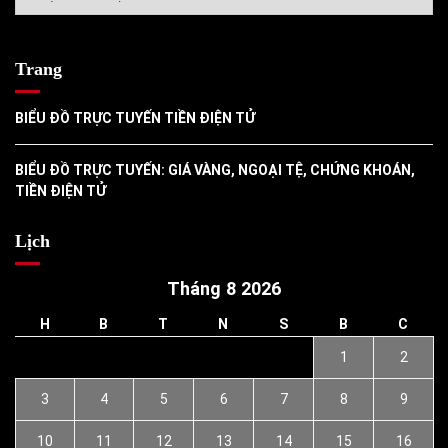
mục
Trang
BIỂU ĐỒ TRỰC TUYẾN TIỀN ĐIỆN TỬ
BIỂU ĐỒ TRỰC TUYẾN: GIÁ VÀNG, NGOẠI TỆ, CHỨNG KHOÁN,
TIỀN ĐIỆN TỬ
Lịch
Tháng 8 2026
H
B
T
N
S
B
C
1
2
3
4
5
6
7
8
9
10
11
12
13
14
15
16