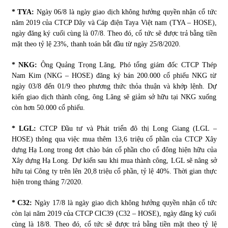
* TYA:
Ngày 06/8 là ngày giao dịch không hưởng quyền nhận cổ tức
năm 2019 của CTCP Dây và Cáp điện Taya Việt nam (TYA – HOSE),
ngày đăng ký cuối cùng là 07/8. Theo đó, cổ tức sẽ được trả bằng tiền
mặt theo tỷ lệ 23%, thanh toán bắt đầu từ ngày 25/8/2020.
* NKG:
Ông Quảng Trọng Lăng, Phó tổng giám đốc CTCP Thép
Nam Kim (NKG – HOSE) đăng ký bán 200.000 cổ phiếu NKG từ
ngày 03/8 đến 01/9 theo phương thức thỏa thuận và khớp lệnh. Dự
kiến giao dịch thành công, ông Lăng sẽ giảm sở hữu tại NKG xuống
còn hơn 50.000 cổ phiếu.
* LGL:
CTCP Đầu tư và Phát triển đô thị Long Giang (LGL –
HOSE) thông qua việc mua thêm 13,6 triệu cổ phần của CTCP Xây
dựng Hạ Long trong đợt chào bán cổ phần cho cổ đông hiện hữu của
Xây dựng Hạ Long. Dự kiến sau khi mua thành công, LGL sẽ nâng sở
hữu tại Công ty trên lên 20,8 triệu cổ phần, tỷ lệ 40%. Thời gian thực
hiện trong tháng 7/2020.
* C32:
Ngày 17/8 là ngày giao dịch không hưởng quyền nhận cổ tức
còn lại năm 2019 của CTCP CIC39 (C32 – HOSE), ngày đăng ký cuối
cùng là 18/8. Theo đó, cổ tức sẽ được trả bằng tiền mặt theo tỷ lệ