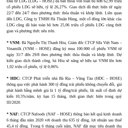
Đầu tư LDG (LDG – HOSE) đã bán thoái vốn toàn bộ hơn 62,99 triệu
cổ phiếu LDG sở hữu, tỷ lệ 26,27%. Giao dịch đã thực hiện từ ngày
22/7 đến 24/7 theo phương thức thỏa thuận và khớp lệnh. Liên quan
Chứng khoán ngày 30/5/2022: Top 10 cổ phiếu nổi bật
đến LDG, Công ty TNHH Hà Thuận Hùng, một cổ đông lớn khác của
31/05/2022
LDG cũng đã bán toàn bộ hơn 25,06 triệu cổ phiếu LDG cùng thời
gian và phương thức nêu trên.
Phân tích giá tiền điện tử sau ngày thị trường lập kỷ lục
* VNM:
Bà Nguyễn Thị Thanh Hòa, Giám đốc CTCP Sữa Việt Nam –
vốn hóa
Vinamilk (VNM – HOSE) đăng ký mua 100.000 cổ phiếu VNM từ
09/11/2021
ngày 31/7 đến 29/8 theo phương thức thỏa thuận và khớp lệnh. Dự
kiến giao dịch thành công, bà Hòa sẽ nâng sở hữu tại VNM lên hơn
Chứng khoán ngày 12/10/2021: Top 10 cổ phiếu nổi bật
1,02 triệu cổ phiếu, tỷ lệ 0,06%.
13/10/2021
* HDC:
CTCP Phát triển nhà Bà Rịa – Vũng Tàu (HDC – HOSE)
thông qua việc phát hành 300 tỷ đồng trái phiếu không chuyển đổi, giá
phát hành bằng mệnh giá là 1 tỷ đồng/trái phiếu, lãi suất cố định dự
Top 10 xe bán chạy nhất tháng 9/2021
kiến 10,5%/năm, kỳ hạn 15 tháng, thời gian thực hiện trong quý
13/10/2021
III/2020.
* NAF:
CTCP Nafoods (NAF – HOSE) thông báo kết quả kinh doanh
6 tháng đầu năm 2020 với doanh thu 635 tỷ đồng, lợi nhuận sau thuế
45,4 tỷ đồng. Trong 6 tháng cuối năm, NAF đặt mục tiêu doanh thu