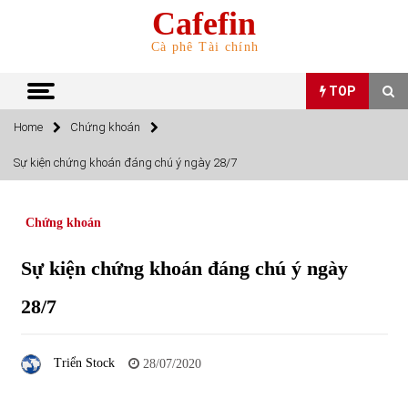
Skip
Cafefin
to
content
Cà phê Tài chính
TOP
Home
Chứng khoán
TOP
Sự kiện chứng khoán đáng chú ý ngày 28/7
Top 10 cổ phiếu rẻ nhất TTCK Việt Nam ngày 5/7/2022
05/07/2022
Chứng khoán
Sự kiện chứng khoán đáng chú ý ngày
Top 10 mặt hàng Việt Nam nhập khẩu nhiều nhất tháng
5/2022
28/7
15/06/2022
Top 10 mặt hàng Việt Nam xuất khẩu nhiều nhất tháng
Triển Stock
28/07/2020
5/2022
07/06/2022