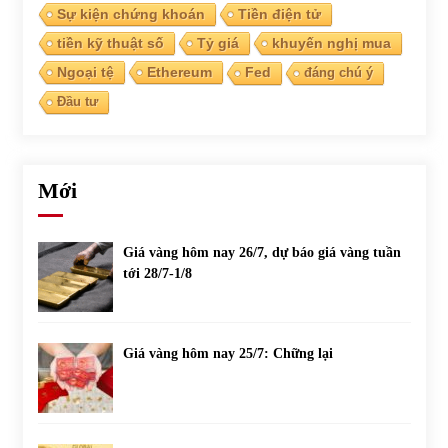
Sự kiện chứng khoán
Tiền điện tử
tiền kỹ thuật số
Tỷ giá
khuyến nghị mua
Ngoại tệ
Ethereum
Fed
đáng chú ý
Đầu tư
Mới
Giá vàng hôm nay 26/7, dự báo giá vàng tuần
tới 28/7-1/8
Giá vàng hôm nay 25/7: Chững lại