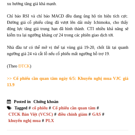
xu hướng tăng giá khá mạnh.
Chỉ báo RSI và chỉ báo MACD đều đang ủng hộ tín hiệu tích cực.
Đường giá cổ phiếu cũng đã vượt lên dải mây Ichimoku, cho thấy
động lực tăng giá trung hạn đã hình thành. CTI nhiều khả năng sẽ
kiểm tra lại ngưỡng kháng cự 24 trong các phiên giao dịch tới.
Nhà đầu tư có thể mở vị thế tại vùng giá 19-20, chốt lãi tại quanh
ngưỡng giá 24 và cắt lỗ nếu cổ phiếu mất ngưỡng hỗ trợ 19.
(Theo
ĐTCK
)
>> Cổ phiếu cần quan tâm ngày 6/5: Khuyến nghị mua VJC giá
13.9
Posted in
Chứng khoán
Tagged #
cổ phiếu
#
Cổ phiếu cần quan tâm
#
CTCK Bản Việt (VCSC)
#
điều chỉnh giảm
#
GAS
#
khuyến nghị mua
#
PLX