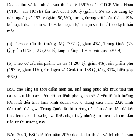
Doanh thu và lợi nhuận sau thuế quý I/2020 của CTCP Vĩnh Hoàn
(VHC – sàn HOSE) lần lượt đạt 1.636 tỷ (giảm 8,6% so với cùng kỳ
năm ngoái) và 152 tỷ (giảm 50,5%), tương đương với hoàn thành 19%
kế hoạch doanh thu và 14% kế hoạch lợi nhuận sau thuế theo kịch bản
một.
(a) Theo cơ cấu thị trường: Mỹ (757 tỷ, giảm 4%), Trung Quốc (73
tỷ, giảm 68%), EU (272 tỷ, tăng trưởng 11% so với quý I/2019).
(b) Theo cơ cấu sản phẩm: Cá tra (1.207 tỷ, giảm 4%), sản phẩm phụ
(197 tỷ, giảm 11%), Collagen và Genlatin: 138 tỷ, tăng 31%, biên gộp
40%).
BSC cho rằng tại thời điểm hiện tại, khả năng phục hồi mức tiêu thụ
cá tra sau khi các nước dỡ bỏ lệnh phong tỏa sẽ là yếu tố ảnh hưởng
lớn nhất đến tình hình kinh doanh vào 6 tháng cuối năm 2020.Tính
đến cuối tháng 4, Trung Quốc là thị trường tiêu thụ cá tra lớn đã kết
thúc lệnh cách li xã hội và BSC nhận thấy những tín hiệu tích cực đầu
tiên từ thị trường này.
Năm 2020, BSC dự báo năm 2020 doanh thu thuần và lợi nhuận sau