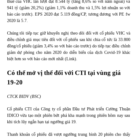
thuế của VHC lần lượt đạt 8.544 tỷ (tăng 8,6% so với năm ngoái) và
941 tỷ (giảm 20,2%) (giảm 1,1% doanh thu và 1,5% lợi nhuận so với
báo cáo trước). EPS 2020 đạt 5.119 đồng/CP, tương đương với PE fw
2020 là 5.7.
Chúng tôi tiếp tục giữ khuyến nghị theo dõi đối với cổ phiếu VHC và
điều chỉnh giá mục tiêu đối với cổ phiếu sau khi chia cổ tức là 33.800
đồng/cổ phiếu (giảm 3,4% so với báo cáo trước) do tiếp tục điều chỉnh
giảm dự phóng cho năm 2020 do diễn biến của dịch Covid-19 khác
biệt hơn so với báo cáo mới nhất (Link).
Có thể mở vị thế đối với CTI tại vùng giá
19-20
CTCK BIDV (BSC)
Cổ phiếu CTI của Công ty cổ phần Đầu tư Phát triển Cường Thuận
IDICO vừa tạo một phiên bứt phá kha mạnh trong phiên hôm nay sau
khi tích lũy ngắn hạn tại ngưỡng giá 19.
Thanh khoản cổ phiếu đã vượt ngưỡng trung bình 20 phiên cho thấy