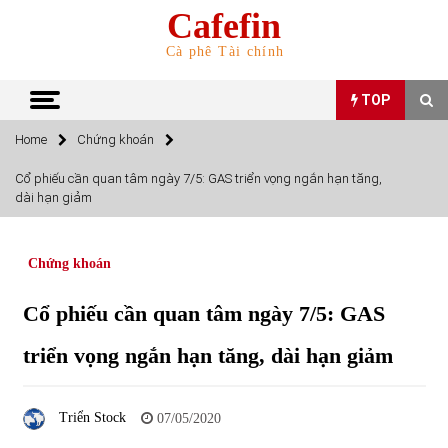
Skip
Cafefin
to
content
Cà phê Tài chính
TOP
Home
Chứng khoán
TOP
Cổ phiếu cần quan tâm ngày 7/5: GAS triển vọng ngắn hạn tăng,
dài hạn giảm
Top 10 cổ phiếu rẻ nhất TTCK Việt Nam ngày 5/7/2022
05/07/2022
Chứng khoán
Top 10 mặt hàng Việt Nam nhập khẩu nhiều nhất tháng
Cổ phiếu cần quan tâm ngày 7/5: GAS
5/2022
15/06/2022
triển vọng ngắn hạn tăng, dài hạn giảm
Top 10 mặt hàng Việt Nam xuất khẩu nhiều nhất tháng
5/2022
Triển Stock
07/05/2020
07/06/2022