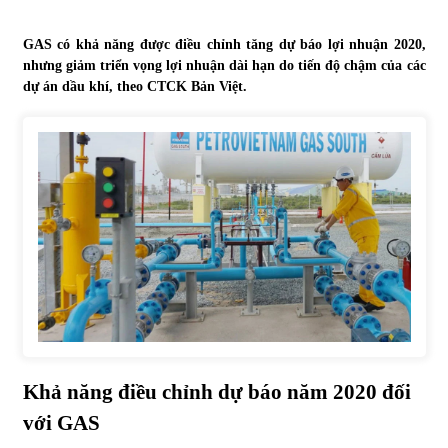
Tự doanh ngày 3.6.2022: CTCK mua ròng 28,7 tỷ đồng
GAS có khả năng được điều chỉnh tăng dự báo lợi nhuận 2020,
06/06/2022
nhưng giảm triển vọng lợi nhuận dài hạn do tiến độ chậm của các
dự án dầu khí, theo CTCK Bản Việt.
Top 10 tỷ phú giàu nhất thế giới – Bảng xếp hạng 2022
31/05/2022
Bất ổn từ các cuộc đấu giá đất ở Thanh Hoá
31/05/2022
Tiền gửi vào ngân hàng tiếp tục tăng mạnh
31/05/2022
Khả năng điều chỉnh dự báo năm 2020 đối
S&P Ratings cập nhật xếp hạng tín nhiệm của
với GAS
Vietcombank và Eximbank
31/05/2022