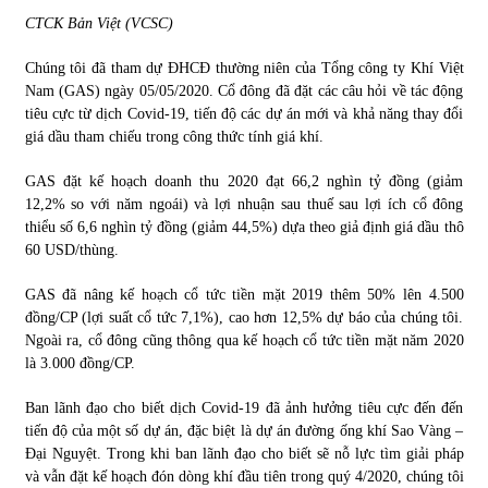
CTCK Bản Việt (VCSC)
Chứng khoán ngày 30/5/2022: Top 10 cổ phiếu nổi bật
Chúng tôi đã tham dự ĐHCĐ thường niên của Tổng công ty Khí Việt
31/05/2022
Nam (GAS) ngày 05/05/2020. Cổ đông đã đặt các câu hỏi về tác động
tiêu cực từ dịch Covid-19, tiến độ các dự án mới và khả năng thay đổi
giá dầu tham chiếu trong công thức tính giá khí.
Phân tích giá tiền điện tử sau ngày thị trường lập kỷ lục
vốn hóa
GAS đặt kế hoạch doanh thu 2020 đạt 66,2 nghìn tỷ đồng (giảm
09/11/2021
12,2% so với năm ngoái) và lợi nhuận sau thuế sau lợi ích cổ đông
thiểu số 6,6 nghìn tỷ đồng (giảm 44,5%) dựa theo giả định giá dầu thô
Chứng khoán ngày 12/10/2021: Top 10 cổ phiếu nổi bật
60 USD/thùng.
13/10/2021
GAS đã nâng kế hoạch cổ tức tiền mặt 2019 thêm 50% lên 4.500
đồng/CP (lợi suất cổ tức 7,1%), cao hơn 12,5% dự báo của chúng tôi.
Ngoài ra, cổ đông cũng thông qua kế hoạch cổ tức tiền mặt năm 2020
Top 10 xe bán chạy nhất tháng 9/2021
là 3.000 đồng/CP.
13/10/2021
Ban lãnh đạo cho biết dịch Covid-19 đã ảnh hưởng tiêu cực đến đến
tiến độ của một số dự án, đặc biệt là dự án đường ống khí Sao Vàng –
Đại Nguyệt. Trong khi ban lãnh đạo cho biết sẽ nỗ lực tìm giải pháp
và vẫn đặt kế hoạch đón dòng khí đầu tiên trong quý 4/2020, chúng tôi