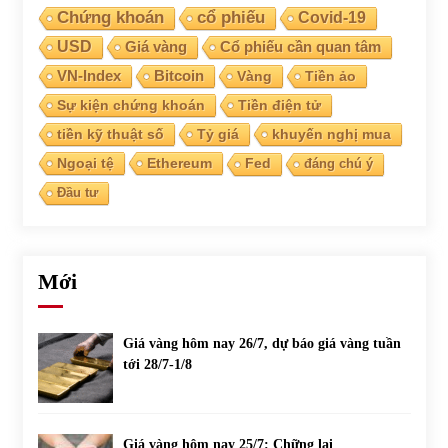
Chứng khoán
cổ phiếu
Covid-19
USD
Giá vàng
Cổ phiếu cần quan tâm
VN-Index
Bitcoin
Vàng
Tiền ảo
Sự kiện chứng khoán
Tiền điện tử
tiền kỹ thuật số
Tỷ giá
khuyến nghị mua
Ngoại tệ
Ethereum
Fed
đáng chú ý
Đầu tư
Mới
Giá vàng hôm nay 26/7, dự báo giá vàng tuần
tới 28/7-1/8
Giá vàng hôm nay 25/7: Chững lại