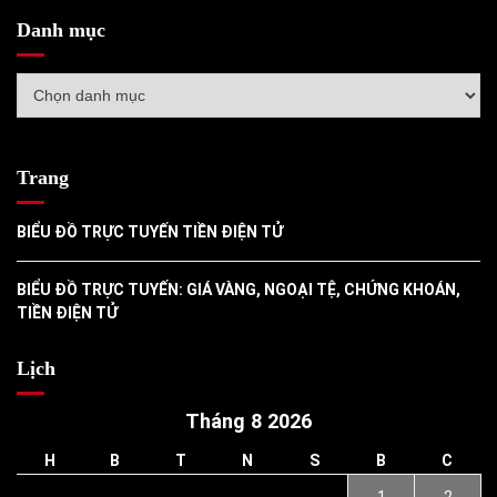
Danh mục
Danh
mục
Trang
BIỂU ĐỒ TRỰC TUYẾN TIỀN ĐIỆN TỬ
BIỂU ĐỒ TRỰC TUYẾN: GIÁ VÀNG, NGOẠI TỆ, CHỨNG KHOÁN,
TIỀN ĐIỆN TỬ
Lịch
Tháng 8 2026
H
B
T
N
S
B
C