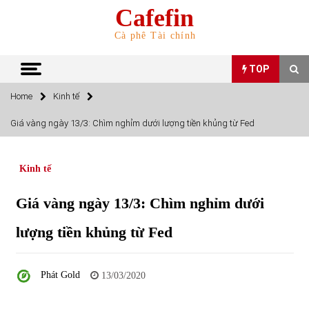
Skip
Cafefin
to
content
Cà phê Tài chính
TOP
Home
Kinh tế
TOP
Giá vàng ngày 13/3: Chìm nghỉm dưới lượng tiền khủng từ Fed
Top 10 cổ phiếu rẻ nhất TTCK Việt Nam ngày 5/7/2022
05/07/2022
Kinh tế
Giá vàng ngày 13/3: Chìm nghỉm dưới
Top 10 mặt hàng Việt Nam nhập khẩu nhiều nhất tháng
5/2022
lượng tiền khủng từ Fed
15/06/2022
Top 10 mặt hàng Việt Nam xuất khẩu nhiều nhất tháng
Phát Gold
13/03/2020
5/2022
07/06/2022