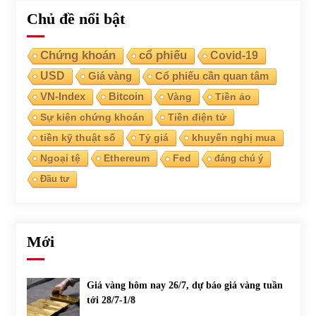
Chủ đề nổi bật
Chứng khoán
cổ phiếu
Covid-19
USD
Giá vàng
Cổ phiếu cần quan tâm
VN-Index
Bitcoin
Vàng
Tiền ảo
Sự kiện chứng khoán
Tiền điện tử
tiền kỹ thuật số
Tỷ giá
khuyến nghị mua
Ngoại tệ
Ethereum
Fed
đáng chú ý
Đầu tư
Mới
Giá vàng hôm nay 26/7, dự báo giá vàng tuần
tới 28/7-1/8