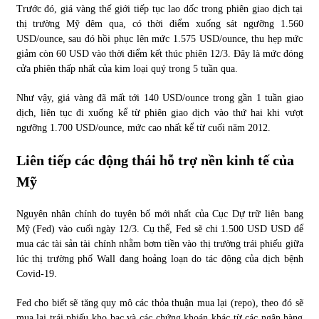
Trước đó, giá vàng thế giới tiếp tục lao dốc trong phiên giao dịch tại
thị trường Mỹ đêm qua, có thời điểm xuống sát ngưỡng 1.560
Chứng khoán ngày 30/5/2022: Top 10 cổ phiếu nổi bật
USD/ounce, sau đó hồi phục lên mức 1.575 USD/ounce, thu hẹp mức
31/05/2022
giảm còn 60 USD vào thời điểm kết thúc phiên 12/3. Đây là mức đóng
cửa phiên thấp nhất của kim loại quý trong 5 tuần qua.
Phân tích giá tiền điện tử sau ngày thị trường lập kỷ lục
Như vậy, giá vàng đã mất tới 140 USD/ounce trong gần 1 tuần giao
vốn hóa
dịch, liên tục đi xuống kể từ phiên giao dịch vào thứ hai khi vượt
09/11/2021
ngưỡng 1.700 USD/ounce, mức cao nhất kể từ cuối năm 2012.
Liên tiếp các động thái hỗ trợ nền kinh tế của
Chứng khoán ngày 12/10/2021: Top 10 cổ phiếu nổi bật
13/10/2021
Mỹ
Nguyên nhân chính do tuyên bố mới nhất của Cục Dự trữ liên bang
Top 10 xe bán chạy nhất tháng 9/2021
Mỹ (Fed) vào cuối ngày 12/3. Cụ thể, Fed sẽ chi 1.500 USD USD để
13/10/2021
mua các tài sản tài chính nhằm bơm tiền vào thị trường trái phiếu giữa
lúc thị trường phố Wall đang hoảng loạn do tác động của dịch bệnh
Covid-19.
Fed cho biết sẽ tăng quy mô các thỏa thuận mua lại (repo), theo đó sẽ
mua lại trái phiếu kho bạc và các chứng khoán khác từ các ngân hàng