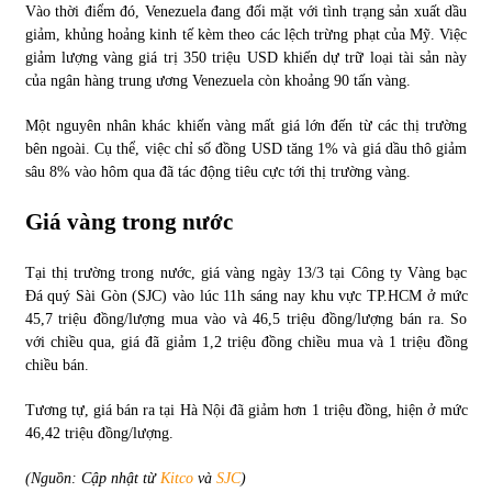
Vào thời điểm đó, Venezuela đang đối mặt với tình trạng sản xuất dầu
giảm, khủng hoảng kinh tế kèm theo các lệch trừng phạt của Mỹ. Việc
giảm lượng vàng giá trị 350 triệu USD khiến dự trữ loại tài sản này
của ngân hàng trung ương Venezuela còn khoảng 90 tấn vàng.
Một nguyên nhân khác khiến vàng mất giá lớn đến từ các thị trường
bên ngoài. Cụ thể, việc chỉ số đồng USD tăng 1% và giá dầu thô giảm
sâu 8% vào hôm qua đã tác động tiêu cực tới thị trường vàng.
Giá vàng trong nước
Tại thị trường trong nước, giá vàng ngày 13/3 tại Công ty Vàng bạc
Đá quý Sài Gòn (SJC) vào lúc 11h sáng nay khu vực TP.HCM ở mức
45,7 triệu đồng/lượng mua vào và 46,5 triệu đồng/lượng bán ra. So
với chiều qua, giá đã giảm 1,2 triệu đồng chiều mua và 1 triệu đồng
chiều bán.
Tương tự, giá bán ra tại Hà Nội đã giảm hơn 1 triệu đồng, hiện ở mức
46,42 triệu đồng/lượng.
(Nguồn: Cập nhật từ
Kitco
và
SJC
)