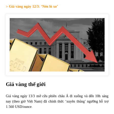
> Giá vàng ngày 12/3: ‘Nén lò xo’
Tự doanh ngày 3.6.2022: CTCK mua ròng 28,7 tỷ đồng
06/06/2022
Top 10 tỷ phú giàu nhất thế giới – Bảng xếp hạng 2022
31/05/2022
Bất ổn từ các cuộc đấu giá đất ở Thanh Hoá
31/05/2022
Tiền gửi vào ngân hàng tiếp tục tăng mạnh
Giá vàng thế giới
31/05/2022
Giá vàng ngày 13/3 mở cửa phiên châu Á đi xuống và đến 10h sáng
nay (theo giờ Việt Nam) đã chính thức ‘xuyên thủng’ ngưỡng hỗ trợ
S&P Ratings cập nhật xếp hạng tín nhiệm của
Vietcombank và Eximbank
1.560 USD/ounce.
31/05/2022