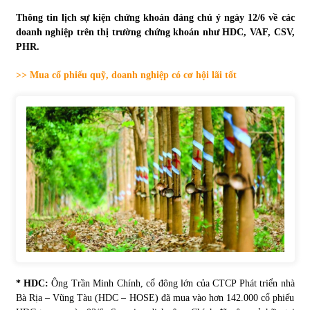
Thông tin lịch sự kiện chứng khoán đáng chú ý ngày 12/6 về các
Tự doanh ngày 3.6.2022: CTCK mua ròng 28,7 tỷ đồng
doanh nghiệp trên thị trường chứng khoán như HDC, VAF, CSV,
06/06/2022
PHR.
>> Mua cổ phiếu quỹ, doanh nghiệp có cơ hội lãi tốt
Top 10 tỷ phú giàu nhất thế giới – Bảng xếp hạng 2022
31/05/2022
Bất ổn từ các cuộc đấu giá đất ở Thanh Hoá
31/05/2022
Tiền gửi vào ngân hàng tiếp tục tăng mạnh
31/05/2022
S&P Ratings cập nhật xếp hạng tín nhiệm của
* HDC:
Ông Trần Minh Chính, cổ đông lớn của CTCP Phát triển nhà
Vietcombank và Eximbank
Bà Rịa – Vũng Tàu (HDC – HOSE) đã mua vào hơn 142.000 cổ phiếu
31/05/2022