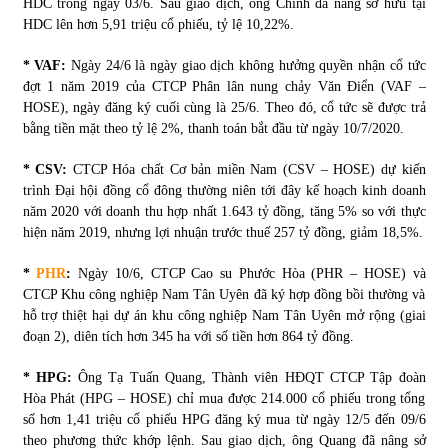
HDC trong ngày 03/6. Sau giao dịch, ông Chính đã nâng sở hữu tại
HDC lên hơn 5,91 triệu cổ phiếu, tỷ lệ 10,22%.
Chứng khoán ngày 30/5/2022: Top 10 cổ phiếu nổi bật
* VAF:
Ngày 24/6 là ngày giao dịch không hưởng quyền nhận cổ tức
31/05/2022
đợt 1 năm 2019 của CTCP Phân lân nung chảy Văn Điển (VAF –
HOSE), ngày đăng ký cuối cùng là 25/6. Theo đó, cổ tức sẽ được trả
bằng tiền mặt theo tỷ lệ 2%, thanh toán bắt đầu từ ngày 10/7/2020.
Phân tích giá tiền điện tử sau ngày thị trường lập kỷ lục
vốn hóa
* CSV:
CTCP Hóa chất Cơ bản miền Nam (CSV – HOSE) dự kiến
09/11/2021
trình Đại hội đồng cổ đông thường niên tới đây kế hoạch kinh doanh
năm 2020 với doanh thu hợp nhất 1.643 tỷ đồng, tăng 5% so với thực
Chứng khoán ngày 12/10/2021: Top 10 cổ phiếu nổi bật
hiện năm 2019, nhưng lợi nhuận trước thuế 257 tỷ đồng, giảm 18,5%.
13/10/2021
*
PHR
:
Ngày 10/6, CTCP Cao su Phước Hòa (PHR – HOSE) và
CTCP Khu công nghiệp Nam Tân Uyên đã ký hợp đồng bồi thường và
hỗ trợ thiệt hại dự án khu công nghiệp Nam Tân Uyên mở rộng (giai
Top 10 xe bán chạy nhất tháng 9/2021
đoạn 2), diên tích hơn 345 ha với số tiền hơn 864 tỷ đồng.
13/10/2021
* HPG:
Ông Tạ Tuấn Quang, Thành viên HĐQT CTCP Tập đoàn
Hòa Phát (HPG – HOSE) chỉ mua được 214.000 cổ phiếu trong tổng
số hơn 1,41 triệu cổ phiếu HPG đăng ký mua từ ngày 12/5 đến 09/6
theo phương thức khớp lệnh. Sau giao dịch, ông Quang đã nâng sở