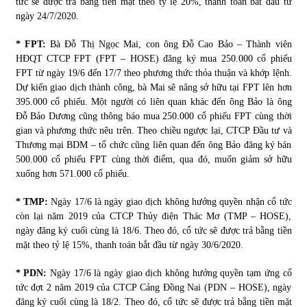
tức sẽ được trả bằng tiền mặt theo tỷ lệ 20%, thanh toán bắt đầu từ
ngày 24/7/2020.
* FPT:
Bà Đỗ Thị Ngọc Mai, con ông Đỗ Cao Bảo – Thành viên
HĐQT CTCP FPT (FPT – HOSE) đăng ký mua 250.000 cổ phiếu
FPT từ ngày 19/6 đến 17/7 theo phương thức thỏa thuận và khớp lệnh.
Dự kiến giao dịch thành công, bà Mai sẽ nâng sở hữu tại FPT lên hơn
395.000 cổ phiếu. Một người có liên quan khác đến ông Bảo là ông
Đỗ Bảo Dương cũng thông báo mua 250.000 cổ phiếu FPT cùng thời
gian và phương thức nêu trên. Theo chiều ngược lại, CTCP Đầu tư và
Thương mại BDM – tổ chức cũng liên quan đến ông Bảo đăng ký bán
500.000 cổ phiếu FPT cùng thời điểm, qua đó, muốn giảm sở hữu
xuống hơn 571.000 cổ phiếu.
* TMP:
Ngày 17/6 là ngày giao dịch không hưởng quyền nhận cổ tức
còn lại năm 2019 của CTCP Thủy điện Thác Mơ (TMP – HOSE),
ngày đăng ký cuối cùng là 18/6. Theo đó, cổ tức sẽ được trả bằng tiền
mặt theo tỷ lệ 15%, thanh toán bắt đầu từ ngày 30/6/2020.
* PDN:
Ngày 17/6 là ngày giao dịch không hưởng quyền tạm ứng cổ
tức đợt 2 năm 2019 của CTCP Cảng Đồng Nai (PDN – HOSE), ngày
đăng ký cuối cùng là 18/2. Theo đó, cổ tức sẽ được trả bằng tiền mặt