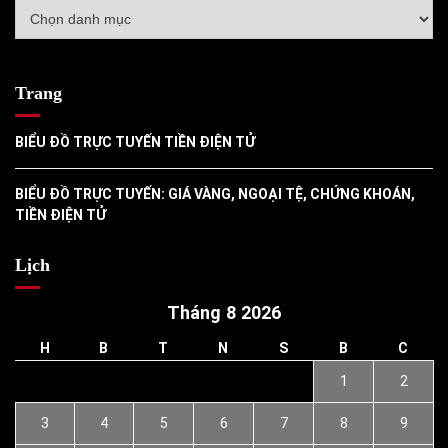
Danh
mục
Trang
BIỂU ĐỒ TRỰC TUYẾN TIỀN ĐIỆN TỬ
BIỂU ĐỒ TRỰC TUYẾN: GIÁ VÀNG, NGOẠI TỆ, CHỨNG KHOÁN,
TIỀN ĐIỆN TỬ
Lịch
Tháng 8 2026
H
B
T
N
S
B
C
1
2
3
4
5
6
7
8
9