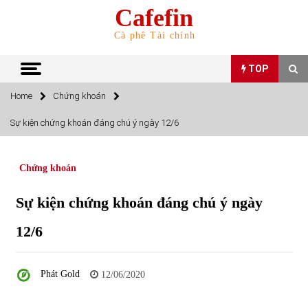
Skip
Cafefin
to
content
Cà phê Tài chính
TOP
Home
Chứng khoán
TOP
Sự kiện chứng khoán đáng chú ý ngày 12/6
Top 10 cổ phiếu rẻ nhất TTCK Việt Nam ngày 5/7/2022
05/07/2022
Chứng khoán
Sự kiện chứng khoán đáng chú ý ngày
Top 10 mặt hàng Việt Nam nhập khẩu nhiều nhất tháng
5/2022
12/6
15/06/2022
Top 10 mặt hàng Việt Nam xuất khẩu nhiều nhất tháng
Phát Gold
12/06/2020
5/2022
07/06/2022