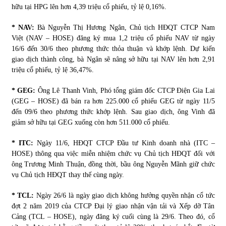
hữu tại HPG lên hơn 4,39 triệu cổ phiếu, tỷ lệ 0,16%.
* NAV:
Bà Nguyễn Thị Hương Ngân, Chủ tịch HĐQT CTCP Nam
Việt (NAV – HOSE) đăng ký mua 1,2 triệu cổ phiếu NAV từ ngày
16/6 đến 30/6 theo phương thức thỏa thuận và khớp lệnh. Dự kiến
giao dịch thành công, bà Ngân sẽ nâng sở hữu tại NAV lên hơn 2,91
triệu cổ phiếu, tỷ lệ 36,47%.
* GEG:
Ông Lê Thanh Vinh, Phó tổng giám đốc CTCP Điện Gia Lai
(GEG – HOSE) đã bán ra hơn 225.000 cổ phiếu GEG từ ngày 11/5
đến 09/6 theo phương thức khớp lệnh. Sau giao dịch, ông Vinh đã
giảm sở hữu tại GEG xuống còn hơn 511.000 cổ phiếu.
* ITC:
Ngày 11/6, HĐQT CTCP Đầu tư Kinh doanh nhà (ITC –
HOSE) thông qua việc miễn nhiệm chức vụ Chủ tịch HĐQT đối với
ông Trương Minh Thuận, đồng thời, bầu ông Nguyễn Mãnh giữ chức
vụ Chủ tịch HĐQT thay thế cùng ngày.
* TCL:
Ngày 26/6 là ngày giao dịch không hưởng quyền nhận cổ tức
đợt 2 năm 2019 của CTCP Đại lý giao nhận vận tải và Xếp dỡ Tân
Cảng (TCL – HOSE), ngày đăng ký cuối cùng là 29/6. Theo đó, cổ