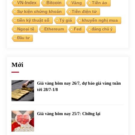
VN-Index
Bitcoin
Vàng
Tiền ảo
Sự kiện chứng khoán
Tiền điện tử
tiền kỹ thuật số
Tỷ giá
khuyến nghị mua
Ngoại tệ
Ethereum
Fed
đáng chú ý
Đầu tư
Mới
Giá vàng hôm nay 26/7, dự báo giá vàng tuần
tới 28/7-1/8
Giá vàng hôm nay 25/7: Chững lại