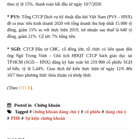
theo tỷ lệ 15%, thanh toán bắt đầu từ ngày 10/7/2020.
* PVS:
Tổng CTCP Dịch vụ kỹ thuật dầu khí Việt Nam (PVS – HNX)
đề ra mục tiêu kinh doanh 2020 với tổng doanh thu hợp nhất 15.000 tỷ
đồng, giảm 15% so với thực hiện 2019, lợi nhuận sau thuế là 640 tỷ
đồng, giảm 21%. Cổ tức 7% bằng tiền.
* SGD:
CTCP Đầu tư CMC, cổ đông lớn, tổ chức có liên quan đến
ông Ngô Trọng Vinh – Chủ tịch HĐQT CTCP Sách giáo dục tại
TP.HCM (SGD – HNX) đăng ký bán toàn bộ 219.900 cổ phiếu SGD
sở hữu, tỷ lệ 5,44%. Giao dịch dự kiến thực hiện từ ngày 12/6 đến
10/7 theo phương thức thỏa thuận và khớp lệnh.
(Theo
ĐTCK
)
Posted in
Chứng khoán
Tagged #
chứng khoán đáng chú ý
#
cổ phiếu
#
đáng chú ý
#
PHR
#
Sự kiện chứng khoán