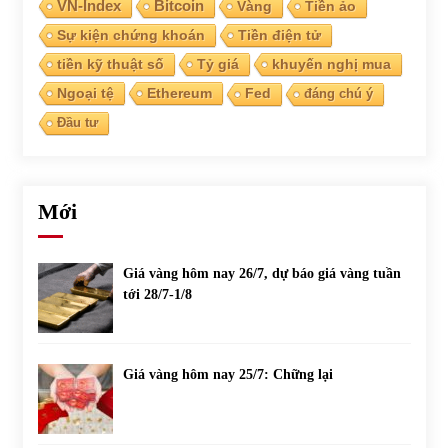
VN-Index
Bitcoin
Vàng
Tiền ảo
Sự kiện chứng khoán
Tiền điện tử
tiền kỹ thuật số
Tỷ giá
khuyến nghị mua
Ngoại tệ
Ethereum
Fed
đáng chú ý
Đầu tư
Mới
Giá vàng hôm nay 26/7, dự báo giá vàng tuần
tới 28/7-1/8
Giá vàng hôm nay 25/7: Chững lại