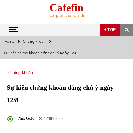
Skip
Cafefin
to
content
Cà phê Tài chính
TOP
Home
Chứng khoán
TOP
Sự kiện chứng khoán đáng chú ý ngày 12/8
Top 10 cổ phiếu rẻ nhất TTCK Việt Nam ngày 5/7/2022
05/07/2022
Chứng khoán
Sự kiện chứng khoán đáng chú ý ngày
Top 10 mặt hàng Việt Nam nhập khẩu nhiều nhất tháng
5/2022
12/8
15/06/2022
Top 10 mặt hàng Việt Nam xuất khẩu nhiều nhất tháng
Phát Gold
12/08/2020
5/2022
07/06/2022