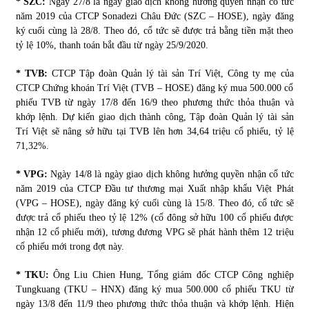
* SZC:
Ngày 27/8 là ngày giao dịch không hưởng quyền nhận cổ tức
năm 2019 của CTCP Sonadezi Châu Đức (SZC – HOSE), ngày đăng
ký cuối cùng là 28/8. Theo đó, cổ tức sẽ được trả bằng tiền mặt theo
tỷ lệ 10%, thanh toán bắt đầu từ ngày 25/9/2020.
* TVB:
CTCP Tập đoàn Quản lý tài sản Trí Việt, Công ty mẹ của
CTCP Chứng khoán Trí Việt (TVB – HOSE) đăng ký mua 500.000 cổ
phiếu TVB từ ngày 17/8 đến 16/9 theo phương thức thỏa thuận và
khớp lệnh. Dự kiến giao dịch thành công, Tập đoàn Quản lý tài sản
Trí Việt sẽ nâng sở hữu tại TVB lên hơn 34,64 triệu cổ phiếu, tỷ lệ
71,32%.
* VPG:
Ngày 14/8 là ngày giao dịch không hưởng quyền nhận cổ tức
năm 2019 của CTCP Đầu tư thương mại Xuất nhập khẩu Việt Phát
(VPG – HOSE), ngày đăng ký cuối cùng là 15/8. Theo đó, cổ tức sẽ
được trả cổ phiếu theo tỷ lệ 12% (cổ đông sở hữu 100 cổ phiếu được
nhận 12 cổ phiếu mới), tương đương VPG sẽ phát hành thêm 12 triệu
cổ phiếu mới trong đợt này.
* TKU:
Ông Liu Chien Hung, Tổng giám đốc CTCP Công nghiệp
Tungkuang (TKU – HNX) đăng ký mua 500.000 cổ phiếu TKU từ
ngày 13/8 đến 11/9 theo phương thức thỏa thuận và khớp lệnh. Hiện