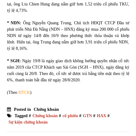
tại, ông Liu Chien Hung đang nắm giữ hơn 1,52 triệu cổ phiếu TKU,
tỷ lệ 4,73%.
* NDN:
Ông Nguyễn Quang Trung, Chủ tịch HĐQT CTCP Đầu tư
phát triển Nhà Đà Nẵng (NDN – HNX) đăng ký mua 200.000 cổ phiếu
NDN từ ngày 14/8 đến 10/9 theo phương thức thỏa thuận và khớp
lệnh. Hiện tại, ông Trung đang nắm giữ hơn 3,91 triệu cổ phiếu NDN,
tỷ lệ 8,16%.
* SGH:
Ngày 19/8 là ngày giao dịch không hưởng quyền nhận cổ tức
năm 2019 của CTCP Khách sạn Sài Gòn (SGH – HNX), ngày đăng ký
cuối cùng là 20/8. Theo đó, cổ tức sẽ được trả bằng tiền mặt theo tỷ lệ
6%, thanh toán bắt đầu từ ngày 28/8/2020.
(Theo
ĐTCK
)
Posted in
Chứng khoán
Tagged #
Chứng khoán
#
cổ phiếu
#
GTN
#
HAX
#
Sự kiện chứng khoán