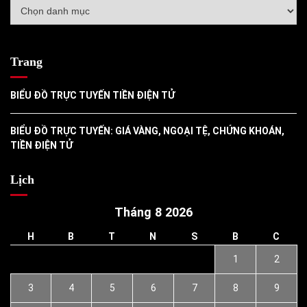
Danh
mục
Trang
BIỂU ĐỒ TRỰC TUYẾN TIỀN ĐIỆN TỬ
BIỂU ĐỒ TRỰC TUYẾN: GIÁ VÀNG, NGOẠI TỆ, CHỨNG KHOÁN,
TIỀN ĐIỆN TỬ
Lịch
Tháng 8 2026
H
B
T
N
S
B
C
1
2
3
4
5
6
7
8
9