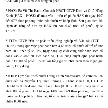
Châu với giá mua 30.000 đồng/cổ phần.
* HAX:
Bà Vũ Thị Hạnh, Chủ tịch HĐQT CTCP Dịch vụ Ô tô Hàng
Chứng khoán ngày 30/5/2022: Top 10 cổ phiếu nổi bật
Xanh (HAX – HOSE) đã mua vào 1 triệu cổ phiếu HAX từ ngày 10/7
31/05/2022
đến 07/8 theo phương thức thỏa thuận và khớp lệnh. Sau giao dịch, bà
Hạnh đã nâng sở hữu tại HAX lên hơn 6,45 triệu cổ phiếu, tỷ lệ
17,56%.
Phân tích giá tiền điện tử sau ngày thị trường lập kỷ lục
vốn hóa
* TCD:
CTCP Đầu tư phát triển công nghiệp và Vận tải (TCD –
09/11/2021
HOSE) thông qua việc phát hành hơn 4,65 triệu cổ phiếu để trả cổ tức
năm 2019 theo tỷ lệ 11%, ngày đăng ký cuối cùng chốt danh sách cổ
Chứng khoán ngày 12/10/2021: Top 10 cổ phiếu nổi bật
đông vào 26/8/2020. Bên cạnh đó, TCD cũng quyết định phát hành
13/10/2021
hơn 339.000 cổ phiếu ESOP, với tổng giá trị phát hành theo mệnh giá
hơn 3,39 tỷ đồng.
* KDH:
Quỹ đầu tư cổ phiếu Hưng Thịnh VinaWealth, tổ chức có liên
Top 10 xe bán chạy nhất tháng 9/2021
quan đến bà Nguyễn Thị Diệu Phương – Thành viên HĐQT CTCP
13/10/2021
Đầu tư và Kinh doanh nhà Khang Điền (KDH – HOSE) đăng ký mua
260.000 cổ phiếu KDH từ ngày 14/8 đến 12/9 theo phương thức thỏa
thuận và khớp lệnh. Hiện tại, tổ chức trên chưa nắm giữ bất kỳ cổ
phiếu KDH nào.