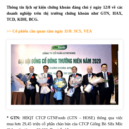
Thông tin lịch sự kiện chứng khoán đáng chú ý ngày 12/8 về các
Tự doanh ngày 3.6.2022: CTCK mua ròng 28,7 tỷ đồng
doanh nghiệp trên thị trường chứng khoán như GTN, HAX,
06/06/2022
TCD, KDH, BCG.
>> Cổ phiếu cần quan tâm ngày 11/8: SCS, VEA
Top 10 tỷ phú giàu nhất thế giới – Bảng xếp hạng 2022
31/05/2022
Bất ổn từ các cuộc đấu giá đất ở Thanh Hoá
31/05/2022
Tiền gửi vào ngân hàng tiếp tục tăng mạnh
31/05/2022
S&P Ratings cập nhật xếp hạng tín nhiệm của
* GTN:
HĐQT CTCP GTNFoods (GTN – HOSE) thông qua việc
Vietcombank và Eximbank
mua hơn 29,45 triệu cổ phần chào bán của CTCP Giống Bò Sữa Mộc
31/05/2022