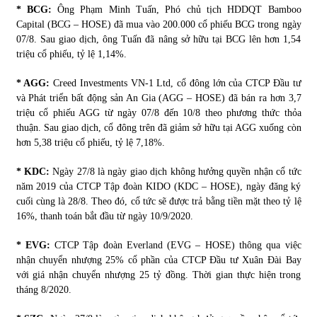
* BCG:
Ông Phạm Minh Tuấn, Phó chủ tịch HDDQT Bamboo
Capital (BCG – HOSE) đã mua vào 200.000 cổ phiếu BCG trong ngày
07/8. Sau giao dịch, ông Tuấn đã nâng sở hữu tại BCG lên hơn 1,54
triệu cổ phiếu, tỷ lệ 1,14%.
* AGG:
Creed Investments VN-1 Ltd, cổ đông lớn của CTCP Đầu tư
và Phát triển bất động sản An Gia (AGG – HOSE) đã bán ra hơn 3,7
triệu cổ phiếu AGG từ ngày 07/8 đến 10/8 theo phương thức thỏa
thuận. Sau giao dịch, cổ đông trên đã giảm sở hữu tại AGG xuống còn
hơn 5,38 triệu cổ phiếu, tỷ lệ 7,18%.
* KDC:
Ngày 27/8 là ngày giao dịch không hưởng quyền nhận cổ tức
năm 2019 của CTCP Tập đoàn KIDO (KDC – HOSE), ngày đăng ký
cuối cùng là 28/8. Theo đó, cổ tức sẽ được trả bằng tiền mặt theo tỷ lệ
16%, thanh toán bắt đầu từ ngày 10/9/2020.
* EVG:
CTCP Tập đoàn Everland (EVG – HOSE) thông qua việc
nhận chuyển nhượng 25% cổ phần của CTCP Đầu tư Xuân Đài Bay
với giá nhận chuyển nhượng 25 tỷ đồng. Thời gian thực hiện trong
tháng 8/2020.