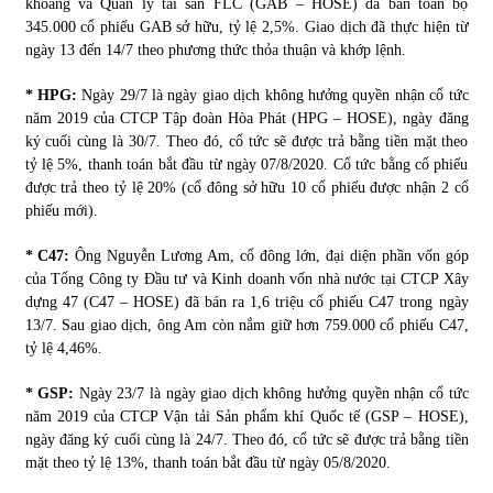
khoáng và Quản lý tài sản FLC (GAB – HOSE) đã bán toàn bộ
345.000 cổ phiếu GAB sở hữu, tỷ lệ 2,5%. Giao dịch đã thực hiện từ
ngày 13 đến 14/7 theo phương thức thỏa thuận và khớp lệnh.
Chứng khoán ngày 30/5/2022: Top 10 cổ phiếu nổi bật
31/05/2022
* HPG:
Ngày 29/7 là ngày giao dịch không hưởng quyền nhận cổ tức
năm 2019 của CTCP Tập đoàn Hòa Phát (HPG – HOSE), ngày đăng
ký cuối cùng là 30/7. Theo đó, cổ tức sẽ được trả bằng tiền mặt theo
Phân tích giá tiền điện tử sau ngày thị trường lập kỷ lục
tỷ lệ 5%, thanh toán bắt đầu từ ngày 07/8/2020. Cổ tức bằng cổ phiếu
vốn hóa
được trả theo tỷ lệ 20% (cổ đông sở hữu 10 cổ phiếu được nhận 2 cổ
09/11/2021
phiếu mới).
Chứng khoán ngày 12/10/2021: Top 10 cổ phiếu nổi bật
* C47:
Ông Nguyễn Lương Am, cổ đông lớn, đại diện phần vốn góp
13/10/2021
của Tổng Công ty Đầu tư và Kinh doanh vốn nhà nước tại CTCP Xây
dựng 47 (C47 – HOSE) đã bán ra 1,6 triệu cổ phiếu C47 trong ngày
13/7. Sau giao dịch, ông Am còn nắm giữ hơn 759.000 cổ phiếu C47,
tỷ lệ 4,46%.
Top 10 xe bán chạy nhất tháng 9/2021
13/10/2021
* GSP:
Ngày 23/7 là ngày giao dịch không hưởng quyền nhận cổ tức
năm 2019 của CTCP Vận tải Sản phẩm khí Quốc tế (GSP – HOSE),
ngày đăng ký cuối cùng là 24/7. Theo đó, cổ tức sẽ được trả bằng tiền
mặt theo tỷ lệ 13%, thanh toán bắt đầu từ ngày 05/8/2020.