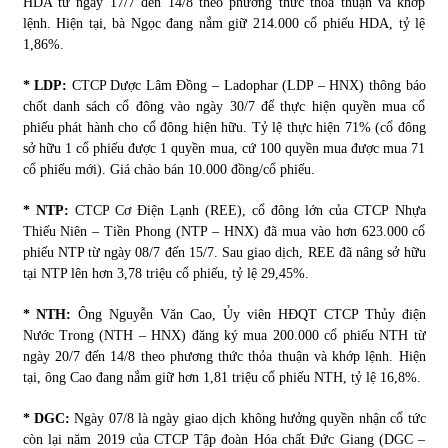
HDA từ ngày 17/7 đến 14/8 theo phương thức thỏa thuận và khớp
lệnh. Hiện tại, bà Ngọc đang nắm giữ 214.000 cổ phiếu HDA, tỷ lệ
1,86%.
* LDP:
CTCP Dược Lâm Đồng – Ladophar (LDP – HNX) thông báo
chốt danh sách cổ đông vào ngày 30/7 để thực hiện quyền mua cổ
phiếu phát hành cho cổ đông hiện hữu. Tỷ lệ thực hiện 71% (cổ đông
sở hữu 1 cổ phiếu được 1 quyền mua, cứ 100 quyền mua được mua 71
cổ phiếu mới). Giá chào bán 10.000 đồng/cổ phiếu.
* NTP:
CTCP Cơ Điện Lạnh (REE), cổ đông lớn của CTCP Nhựa
Thiếu Niên – Tiền Phong (NTP – HNX) đã mua vào hơn 623.000 cổ
phiếu NTP từ ngày 08/7 đến 15/7. Sau giao dịch, REE đã nâng sở hữu
tại NTP lên hơn 3,78 triệu cổ phiếu, tỷ lệ 29,45%.
* NTH:
Ông Nguyễn Văn Cao, Ủy viên HĐQT CTCP Thủy điện
Nước Trong (NTH – HNX) đăng ký mua 200.000 cổ phiếu NTH từ
ngày 20/7 đến 14/8 theo phương thức thỏa thuận và khớp lệnh. Hiện
tại, ông Cao đang nắm giữ hơn 1,81 triệu cổ phiếu NTH, tỷ lệ 16,8%.
* DGC:
Ngày 07/8 là ngày giao dịch không hưởng quyền nhận cổ tức
còn lại năm 2019 của CTCP Tập đoàn Hóa chất Đức Giang (DGC –