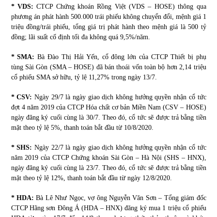
* VDS:
CTCP Chứng khoán Rồng Việt (VDS – HOSE) thông qua
phương án phát hành 500.000 trái phiếu không chuyển đổi, mệnh giá 1
triệu đồng/trái phiếu, tổng giá trị phát hành theo mệnh giá là 500 tỷ
đồng; lãi suất cố định tối đa không quá 9,5%/năm.
* SMA:
Bà Đào Thị Hải Yến, cổ đông lớn của CTCP Thiết bị phụ
tùng Sài Gòn (SMA – HOSE) đã bán thoái vốn toàn bộ hơn 2,14 triệu
cổ phiếu SMA sở hữu, tỷ lệ 11,27% trong ngày 13/7.
* CSV:
Ngày 29/7 là ngày giao dịch không hưởng quyền nhận cổ tức
đợt 4 năm 2019 của CTCP Hóa chất cơ bản Miền Nam (CSV – HOSE)
ngày đăng ký cuối cùng là 30/7. Theo đó, cổ tức sẽ được trả bằng tiền
mặt theo tỷ lệ 5%, thanh toán bắt đầu từ 10/8/2020.
* SHS:
Ngày 22/7 là ngày giao dịch không hưởng quyền nhận cổ tức
năm 2019 của CTCP Chứng khoán Sài Gòn – Hà Nội (SHS – HNX),
ngày đăng ký cuối cùng là 23/7. Theo đó, cổ tức sẽ được trả bằng tiền
mặt theo tỷ lệ 12%, thanh toán bắt đầu từ ngày 12/8/2020.
* HDA:
Bà Lê Như Ngọc, vợ ông Nguyễn Văn Sơn – Tổng giám đốc
CTCP Hãng sơn Đông Á (HDA – HNX) đăng ký mua 1 triệu cổ phiếu