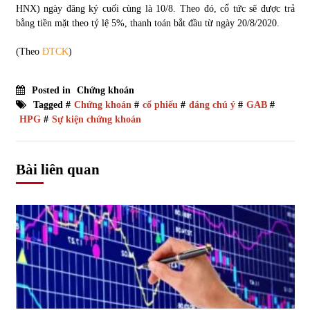
HNX) ngày đăng ký cuối cùng là 10/8. Theo đó, cổ tức sẽ được trả
bằng tiền mặt theo tỷ lệ 5%, thanh toán bắt đầu từ ngày 20/8/2020.
(Theo
ĐTCK
)
Posted in
Chứng khoán
Tagged #
Chứng khoán
#
cổ phiếu
#
đáng chú ý
#
GAB
#
HPG
#
Sự kiện chứng khoán
Bài liên quan