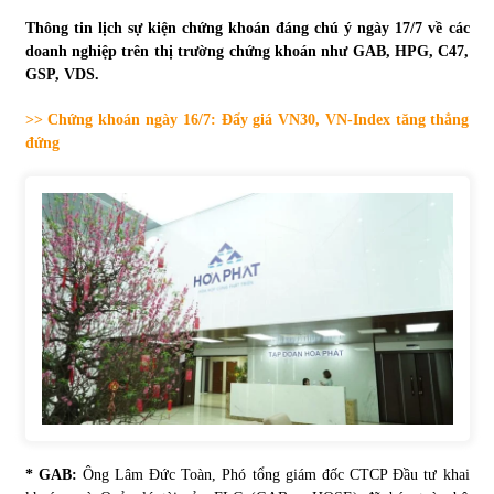
Thông tin lịch sự kiện chứng khoán đáng chú ý ngày 17/7 về các
Tự doanh ngày 3.6.2022: CTCK mua ròng 28,7 tỷ đồng
doanh nghiệp trên thị trường chứng khoán như GAB, HPG, C47,
06/06/2022
GSP, VDS.
>> Chứng khoán ngày 16/7: Đẩy giá VN30, VN-Index tăng thẳng
Top 10 tỷ phú giàu nhất thế giới – Bảng xếp hạng 2022
đứng
31/05/2022
Bất ổn từ các cuộc đấu giá đất ở Thanh Hoá
31/05/2022
Tiền gửi vào ngân hàng tiếp tục tăng mạnh
31/05/2022
S&P Ratings cập nhật xếp hạng tín nhiệm của
Vietcombank và Eximbank
* GAB:
Ông Lâm Đức Toàn, Phó tổng giám đốc CTCP Đầu tư khai
31/05/2022