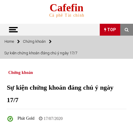
Skip
Cafefin
to
content
Cà phê Tài chính
TOP
Home
Chứng khoán
TOP
Sự kiện chứng khoán đáng chú ý ngày 17/7
Top 10 cổ phiếu rẻ nhất TTCK Việt Nam ngày 5/7/2022
05/07/2022
Chứng khoán
Sự kiện chứng khoán đáng chú ý ngày
Top 10 mặt hàng Việt Nam nhập khẩu nhiều nhất tháng
5/2022
17/7
15/06/2022
Top 10 mặt hàng Việt Nam xuất khẩu nhiều nhất tháng
Phát Gold
17/07/2020
5/2022
07/06/2022