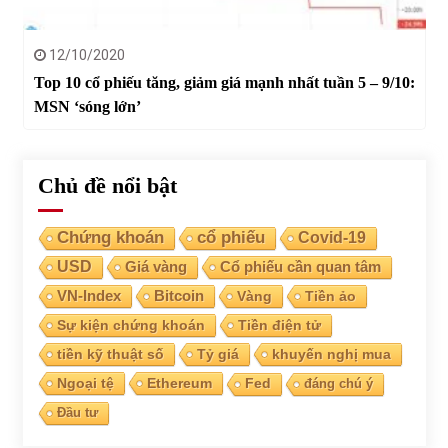
12/10/2020
Top 10 cổ phiếu tăng, giảm giá mạnh nhất tuần 5 – 9/10:
MSN ‘sóng lớn’
Chủ đề nổi bật
Chứng khoán
cổ phiếu
Covid-19
USD
Giá vàng
Cổ phiếu cần quan tâm
VN-Index
Bitcoin
Vàng
Tiền ảo
Sự kiện chứng khoán
Tiền điện tử
tiền kỹ thuật số
Tỷ giá
khuyến nghị mua
Ngoại tệ
Ethereum
Fed
đáng chú ý
Đầu tư