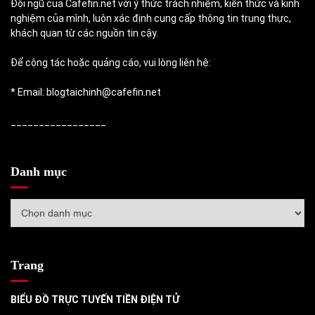
Đội ngũ của Cafefin.net với ý thức trách nhiệm, kiến thức và kinh
nghiệm của mình, luôn xác định cung cấp thông tin trung thực,
khách quan từ các nguồn tin cậy.
Để cộng tác hoặc quảng cáo, vui lòng liên hệ:
* Email: blogtaichinh@cafefin.net
_________________
Danh mục
Danh
mục
Trang
BIỂU ĐỒ TRỰC TUYẾN TIỀN ĐIỆN TỬ