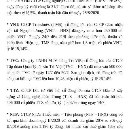
năm 2019 của CTCP Công nghiệp Cao su miền Nam (CMS – HOSE),
ngày đăng ký cuối cùng là 31/7. Theo đó, cổ tức sẽ được trả bằng tiền
mặt theo tỷ lệ 5%, thanh toán bắt đầu từ ngày 28/8/2020.
* VNT:
CTCP Transimex (TMS), cổ đông lớn của CTCP Giao nhận
vận tải Ngoại thương (VNT – HNX) đăng ky mua hơn 250.000 cổ
phiếu VNT từ ngày 24/7 đến 21/8 theo phương thức thỏa thuận và
khớp lệnh. Hiện tại, TMS đang nắm giữ hơn 1,8 triệu cổ phiếu VNT,
tỷ lệ 15,14%.
* TVC:
Công ty TNHH MTV Tùng Trí Việt, cổ đông lớn của CTCP
Tập đoàn Quản lý tài sản Trí Việt (TVC – HNX) đã mua vào 500.000
cổ phiếu TVC từ ngày 17/7 đến 20/7. Sau giao dịch, cổ đông trên đã
nâng sở hữu tại TVC lên hơn 10,46 triệu cổ phiếu, tỷ lệ 26,14%.
* TTZ:
CTCP Đầu tư Việt Tú, cổ đông lớn của CTCP Đầu tư xây
dựng và Công nghệ Tiến Trung (TTZ – HNX) đã bán toàn bộ hơn
406.000 cổ phiếu TTZ sở hữu, tỷ lệ 5,37% trong ngày 14/7.
* NTP:
CTCP Nhựa Thiếu niên – Tiền phong (NTP – HNX) công bố
kết quả kinh doanh quý II/2020 với doanh thu giảm 20% so với quý
II/2019 xuống còn 1.196 tỷ đồng, lợi nhuận sau thuế giảm 13% còn