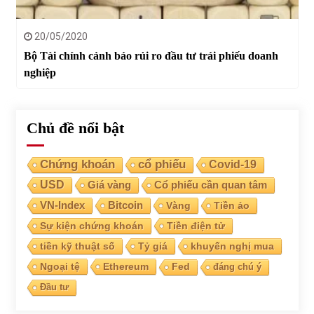
20/05/2020
Bộ Tài chính cảnh báo rủi ro đầu tư trái phiếu doanh
nghiệp
Chủ đề nổi bật
Chứng khoán
cổ phiếu
Covid-19
USD
Giá vàng
Cổ phiếu cần quan tâm
VN-Index
Bitcoin
Vàng
Tiền ảo
Sự kiện chứng khoán
Tiền điện tử
tiền kỹ thuật số
Tỷ giá
khuyến nghị mua
Ngoại tệ
Ethereum
Fed
đáng chú ý
Đầu tư