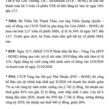
TMCP Sài Gòn Thương Tín – Sacombank (STB – HOSE) đã bán bất
thành toàn bộ 3 triệu cổ phiếu STB sở hữu đăng ký bán từ ngày 18/6
đến 17/7.
Chứng khoán ngày 30/5/2022: Top 10 cổ phiếu nổi bật
31/05/2022
* SMA:
Bà Thiều Thị Thanh Thảo, con ông Thiều Quang Quyền –
một cổ đông của CTCP Thiết bị phụ tùng Sài Gòn (SMA – HOSE) đã
mua vào hơn 3,17 triệu cổ phiếu SMA, tỷ lệ 16,34% từ ngày 10/7 đến
Phân tích giá tiền điện tử sau ngày thị trường lập kỷ lục
13/7. Trước giao dịch, bà Thảo chưa nắm giữ bất kỳ cổ phiếu SMA
vốn hóa
nào.
09/11/2021
* BTP:
Ngày 21/7, HĐQT CTCP Nhiệt điện Bà Rịa – Vũng Tàu (BTP
Chứng khoán ngày 12/10/2021: Top 10 cổ phiếu nổi bật
– HOSE) thông qua việc trả cổ tức năm 2019 bằng tiền mặt theo tỷ lệ
13/10/2021
11%. Ngày đăng ký cuối cùng chốt danh sách cổ đông vào 15/9/2020
và thanh toán từ ngày 15/10/2020.
* PNJ:
CTCP Vàng bạc Đá quý Phú Nhuận (PNJ – HOSE) đã công
Top 10 xe bán chạy nhất tháng 9/2021
bố Báo cáo tài chính hợp nhất quý II/2020 với doanh thu thuần giảm
13/10/2021
7% so với cùng kỳ năm trước xuống còn 2.745 tỷ đồng, lợi nhuận sau
thuế giảm 81% còn gần 32 tỷ đồng, mức thấp nhất 5 năm. Lũy kế 6
tháng đầu năm 2020, doanh thu PNJ đạt 7.746 tỷ đồng, tương đương
cùng kỳ 2019, lợi nhuận sau thuế 440 tỷ đồng, giảm 26%.