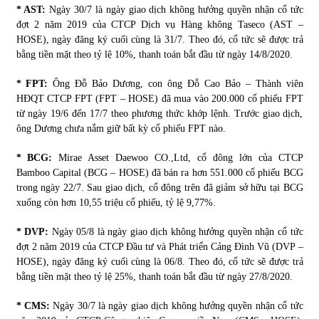
* AST:
Ngày 30/7 là ngày giao dịch không hưởng quyền nhận cổ tức
đợt 2 năm 2019 của CTCP Dịch vụ Hàng không Taseco (AST –
HOSE), ngày đăng ký cuối cùng là 31/7. Theo đó, cổ tức sẽ được trả
bằng tiền mặt theo tỷ lệ 10%, thanh toán bắt đầu từ ngày 14/8/2020.
* FPT:
Ông Đỗ Bảo Dương, con ông Đỗ Cao Bảo – Thành viên
HĐQT CTCP FPT (FPT – HOSE) đã mua vào 200.000 cổ phiếu FPT
từ ngày 19/6 đến 17/7 theo phương thức khớp lệnh. Trước giao dịch,
ông Dương chưa nắm giữ bất kỳ cổ phiếu FPT nào.
* BCG:
Mirae Asset Daewoo CO.,Ltd, cổ đông lớn của CTCP
Bamboo Capital (BCG – HOSE) đã bán ra hơn 551.000 cổ phiếu BCG
trong ngày 22/7. Sau giao dịch, cổ đông trên đã giảm sở hữu tại BCG
xuống còn hơn 10,55 triệu cổ phiếu, tỷ lệ 9,77%.
* DVP:
Ngày 05/8 là ngày giao dịch không hưởng quyền nhận cổ tức
đợt 2 năm 2019 của CTCP Đầu tư và Phát triển Cảng Đình Vũ (DVP –
HOSE), ngày đăng ký cuối cùng là 06/8. Theo đó, cổ tức sẽ được trả
bằng tiền mặt theo tỷ lệ 25%, thanh toán bắt đầu từ ngày 27/8/2020.
* CMS:
Ngày 30/7 là ngày giao dịch không hưởng quyền nhận cổ tức