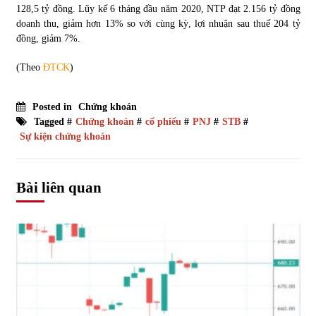
128,5 tỷ đồng. Lũy kế 6 tháng đầu năm 2020, NTP đạt 2.156 tỷ đồng
doanh thu, giảm hơn 13% so với cùng kỳ, lợi nhuận sau thuế 204 tỷ
đồng, giảm 7%.
(Theo
ĐTCK
)
Posted in
Chứng khoán
Tagged #
Chứng khoán
#
cổ phiếu
#
PNJ
#
STB
#
Sự kiện chứng khoán
Bài liên quan