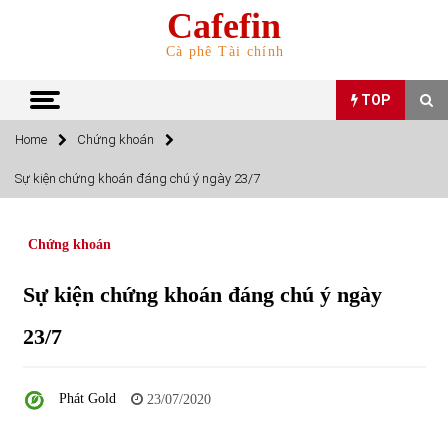
Skip
Cafefin
to
content
Cà phê Tài chính
TOP
Home
Chứng khoán
TOP
Sự kiện chứng khoán đáng chú ý ngày 23/7
Top 10 cổ phiếu rẻ nhất TTCK Việt Nam ngày 5/7/2022
05/07/2022
Chứng khoán
Sự kiện chứng khoán đáng chú ý ngày
Top 10 mặt hàng Việt Nam nhập khẩu nhiều nhất tháng
5/2022
23/7
15/06/2022
Top 10 mặt hàng Việt Nam xuất khẩu nhiều nhất tháng
Phát Gold
23/07/2020
5/2022
07/06/2022