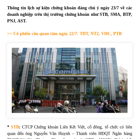
Thông tin lịch sự kiện chứng khoán đáng chú ý ngày 23/7 về các
Tự doanh ngày 3.6.2022: CTCK mua ròng 28,7 tỷ đồng
doanh nghiệp trên thị trường chứng khoán như STB, SMA, BTP,
06/06/2022
PNJ, AST.
>> Cổ phiếu cần quan tâm ngày 22/7: TDT, NT2, VHC, PTB
Top 10 tỷ phú giàu nhất thế giới – Bảng xếp hạng 2022
31/05/2022
Bất ổn từ các cuộc đấu giá đất ở Thanh Hoá
31/05/2022
Tiền gửi vào ngân hàng tiếp tục tăng mạnh
31/05/2022
S&P Ratings cập nhật xếp hạng tín nhiệm của
*
STB
:
CTCP Chứng khoán Liên Kết Việt, cổ đông, tổ chức có liên
Vietcombank và Eximbank
quan đến ông Nguyễn Văn Huynh – Thành viên HĐQT Ngân hàng
31/05/2022