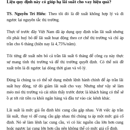
Liệu quy định này có giúp hạ lãi suất cho vay hiệu quả?
TS. Nguyễn Trí Hiếu:
Theo tôi đó là đề xuất không hợp lý và đi
ngược lại nguyên tắc thị trường.
Thực tế trước đây Việt Nam đã áp dụng quy định trần lãi suất nhưng
rồi phải huỷ bỏ để lãi suất hoạt động theo cơ chế thị trường và chỉ áp
trần cho 6 tháng (hiện nay là 4,75%/năm).
Tôi từng đề xuất nên bỏ cả trần lãi suất 6 tháng để công cụ này thực
sự mang tính thị trường và để thị trường quyết định. Có thể nói đề
xuất trên là đi ngược lại dòng thời gian và vô lý.
Đúng là chúng ta có thể sử dụng mệnh lệnh hành chính để áp trần lãi
suất huy động, từ đó giảm lãi suất cho vay. Nhưng như vậy sẽ làm
méo mó thị trường và cái nhìn thấy trước được là khách hàng có thể sẽ
ồ ạt tới rút tiền ra khỏi ngân hàng và đầu tư vào các kênh khác.
Lãi suất là mức giá ổn định khi cung cầu gặp nhau. Với việc áp trần
lãi suất, thay vì để cung cầu gặp nhau thì chúng ta áp một mức giá cố
định. Nó sẽ làm lệnh lạc cung cầu, vì có lúc nguồn cầu lớn hơn cung
hoặc ngược lại cung lớn hơn cầu nên không thể có mức giá cổ định.