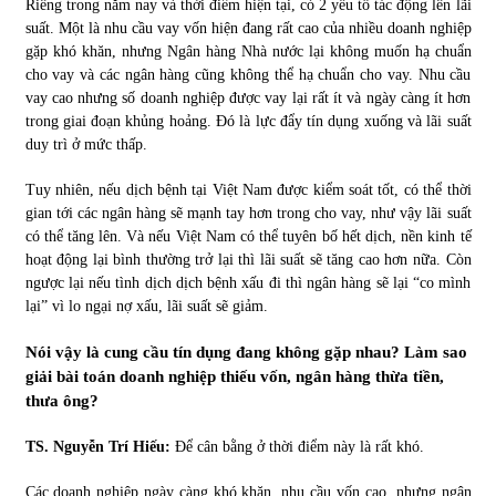
Riêng trong năm nay và thời điểm hiện tại, có 2 yếu tố tác động lên lãi
suất. Một là nhu cầu vay vốn hiện đang rất cao của nhiều doanh nghiệp
gặp khó khăn, nhưng Ngân hàng Nhà nước lại không muốn hạ chuẩn
cho vay và các ngân hàng cũng không thể hạ chuẩn cho vay. Nhu cầu
vay cao nhưng số doanh nghiệp được vay lại rất ít và ngày càng ít hơn
trong giai đoạn khủng hoảng. Đó là lực đẩy tín dụng xuống và lãi suất
duy trì ở mức thấp.
Tuy nhiên, nếu dịch bệnh tại Việt Nam được kiểm soát tốt, có thể thời
gian tới các ngân hàng sẽ mạnh tay hơn trong cho vay, như vậy lãi suất
có thể tăng lên. Và nếu Việt Nam có thể tuyên bố hết dịch, nền kinh tế
hoạt động lại bình thường trở lại thì lãi suất sẽ tăng cao hơn nữa. Còn
ngược lại nếu tình dịch dịch bệnh xấu đi thì ngân hàng sẽ lại “co mình
lại” vì lo ngại nợ xấu, lãi suất sẽ giảm.
Nói vậy là cung cầu tín dụng đang không gặp nhau? Làm sao
giải bài toán doanh nghiệp thiếu vốn, ngân hàng thừa tiền,
thưa ông?
TS. Nguyễn Trí Hiếu:
Để cân bằng ở thời điểm này là rất khó.
Các doanh nghiệp ngày càng khó khăn, nhu cầu vốn cao, nhưng ngân