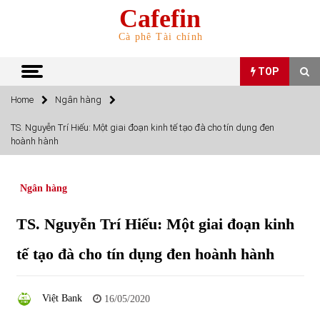
Skip
Cafefin
to
content
Cà phê Tài chính
TOP
Home
Ngân hàng
TOP
TS. Nguyễn Trí Hiếu: Một giai đoạn kinh tế tạo đà cho tín dụng đen
hoành hành
Top 10 cổ phiếu rẻ nhất TTCK Việt Nam ngày 5/7/2022
05/07/2022
Ngân hàng
Top 10 mặt hàng Việt Nam nhập khẩu nhiều nhất tháng
TS. Nguyễn Trí Hiếu: Một giai đoạn kinh
5/2022
15/06/2022
tế tạo đà cho tín dụng đen hoành hành
Top 10 mặt hàng Việt Nam xuất khẩu nhiều nhất tháng
5/2022
Việt Bank
16/05/2020
07/06/2022