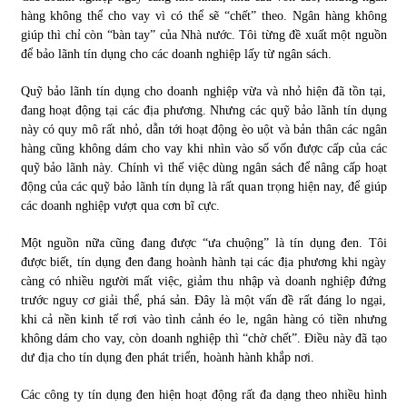
hàng không thể cho vay vì có thể sẽ “chết” theo. Ngân hàng không
giúp thì chỉ còn “bàn tay” của Nhà nước. Tôi từng đề xuất một nguồn
để bảo lãnh tín dụng cho các doanh nghiệp lấy từ ngân sách.
Quỹ bảo lãnh tín dụng cho doanh nghiệp vừa và nhỏ hiện đã tồn tại,
đang hoạt động tại các địa phương. Nhưng các quỹ bảo lãnh tín dụng
này có quy mô rất nhỏ, dẫn tới hoạt động èo uột và bản thân các ngân
hàng cũng không dám cho vay khi nhìn vào số vốn được cấp của các
quỹ bảo lãnh này. Chính vì thế việc dùng ngân sách để nâng cấp hoạt
động của các quỹ bảo lãnh tín dụng là rất quan trọng hiện nay, để giúp
các doanh nghiệp vượt qua cơn bĩ cực.
Một nguồn nữa cũng đang được “ưa chuộng” là tín dụng đen. Tôi
được biết, tín dụng đen đang hoành hành tại các địa phương khi ngày
càng có nhiều người mất việc, giảm thu nhập và doanh nghiệp đứng
trước nguy cơ giải thể, phá sản. Đây là một vấn đề rất đáng lo ngại,
khi cả nền kinh tế rơi vào tình cảnh éo le, ngân hàng có tiền nhưng
không dám cho vay, còn doanh nghiệp thì “chờ chết”. Điều này đã tạo
dư địa cho tín dụng đen phát triển, hoành hành khắp nơi.
Các công ty tín dụng đen hiện hoạt động rất đa dạng theo nhiều hình