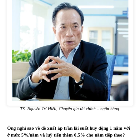
Chứng khoán ngày 30/5/2022: Top 10 cổ phiếu nổi bật
31/05/2022
Phân tích giá tiền điện tử sau ngày thị trường lập kỷ lục
vốn hóa
09/11/2021
Chứng khoán ngày 12/10/2021: Top 10 cổ phiếu nổi bật
13/10/2021
Top 10 xe bán chạy nhất tháng 9/2021
13/10/2021
TS. Nguyễn Trí Hiếu, Chuyên gia tài chính – ngân hàng.
Ông nghĩ sao về đề xuất áp trần lãi suất huy động 1 năm với
ở mức 5%/năm và luỹ tiến thêm 0,5% cho năm tiếp theo?