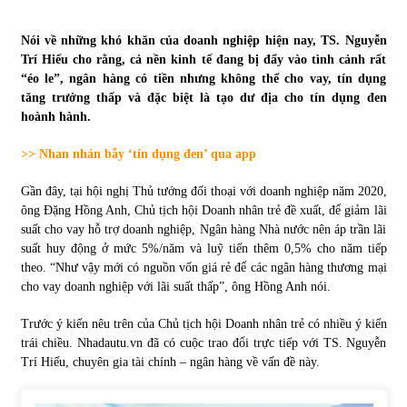
Tự doanh ngày 3.6.2022: CTCK mua ròng 28,7 tỷ đồng
Nói về những khó khăn của doanh nghiệp hiện nay, TS. Nguyễn
06/06/2022
Trí Hiếu cho rằng, cả nền kinh tế đang bị đẩy vào tình cảnh rất
“éo le”, ngân hàng có tiền nhưng không thể cho vay, tín dụng
tăng trưởng thấp và đặc biệt là tạo dư địa cho tín dụng đen
hoành hành.
Top 10 tỷ phú giàu nhất thế giới – Bảng xếp hạng 2022
31/05/2022
>> Nhan nhản bẫy ‘tín dụng đen’ qua app
Gần đây, tại hội nghị Thủ tướng đối thoại với doanh nghiệp năm 2020,
Bất ổn từ các cuộc đấu giá đất ở Thanh Hoá
ông Đặng Hồng Anh, Chủ tịch hội Doanh nhân trẻ đề xuất, để giảm lãi
31/05/2022
suất cho vay hỗ trợ doanh nghiệp, Ngân hàng Nhà nước nên áp trần lãi
suất huy động ở mức 5%/năm và luỹ tiến thêm 0,5% cho năm tiếp
theo. “Như vậy mới có nguồn vốn giá rẻ để các ngân hàng thương mại
Tiền gửi vào ngân hàng tiếp tục tăng mạnh
cho vay doanh nghiệp với lãi suất thấp”, ông Hồng Anh nói.
31/05/2022
Trước ý kiến nêu trên của Chủ tịch hội Doanh nhân trẻ có nhiều ý kiến
trái chiều. Nhadautu.vn đã có cuộc trao đổi trực tiếp với TS. Nguyễn
Trí Hiếu, chuyên gia tài chính – ngân hàng về vấn đề này.
S&P Ratings cập nhật xếp hạng tín nhiệm của
Vietcombank và Eximbank
31/05/2022