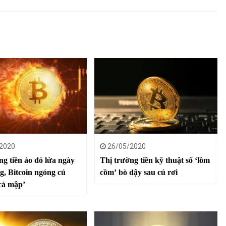
2020
26/05/2020
ng tiền ảo đỏ lửa ngày
Thị trường tiền kỹ thuật số ‘lồm
g, Bitcoin ngóng cú
cồm’ bò dậy sau cú rơi
‘cá mập’