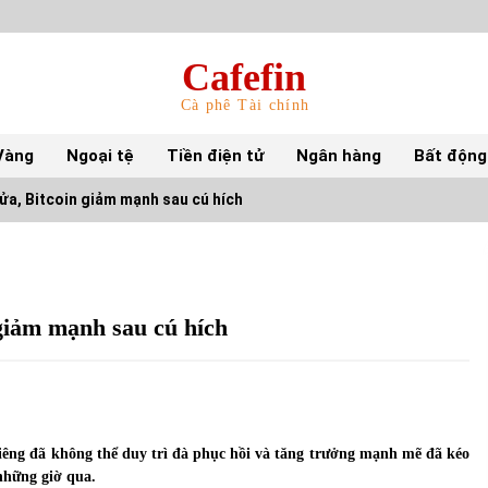
Cafefin
Cà phê Tài chính
Vàng
Ngoại tệ
Tiền điện tử
Ngân hàng
Bất động
lửa, Bitcoin giảm mạnh sau cú hích
Top 10 mặt hàng Việt Nam nhập khẩu nhiều
nhất tháng 5/2022
15/06/2022
 giảm mạnh sau cú hích
Top 10 tỷ phú giàu nhất thế giới – Bảng xếp
hạng 2022
31/05/2022
 riêng đã không thể duy trì đà phục hồi và tăng trưởng mạnh mẽ đã kéo
 những giờ qua.
S&P Ratings cập nhật xếp hạng tín nhiệm