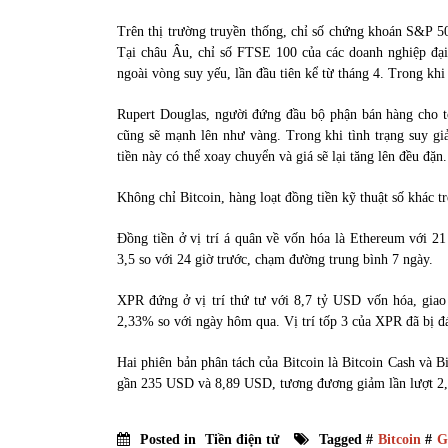
Trên thị trường truyền thống, chỉ số chứng khoán S&P 50
Tại châu Âu, chỉ số FTSE 100 của các doanh nghiệp đạ
ngoài vòng suy yếu, lần đầu tiên kể từ tháng 4. Trong khi
Rupert Douglas, người đứng đầu bộ phận bán hàng cho tổ 
cũng sẽ mạnh lên như vàng. Trong khi tình trạng suy g
tiền này có thể xoay chuyển và giá sẽ lại tăng lên đều đặn.
Không chỉ Bitcoin, hàng loạt đồng tiền kỹ thuật số khác t
Đồng tiền ở vị trí á quân về vốn hóa là Ethereum với
3,5 so với 24 giờ trước, chạm đường trung bình 7 ngày.
XPR đứng ở vị trí thứ tư với 8,7 tỷ USD vốn hóa, gia
2,33% so với ngày hôm qua. Vị trí tốp 3 của XPR đã bị đ
Hai phiên bản phân tách của Bitcoin là Bitcoin Cash và B
gần 235 USD và 8,89 USD, tương đương giảm lần lượt 2
Posted in
Tiền điện tử
Tagged #
Bitcoin
#
G