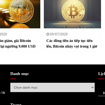
2020
09/07/2020
án giảm, giá Bitcoin
Các đồng tiền ảo tiếp tục tiến
 lại ngưỡng 9.000 USD
lên, Bitcoin nhảy vọt trong 1 giờ
Danh mục
Lịc
Danh
mục
 tài
Trang