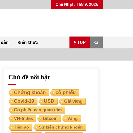
Chủ Nhật, Th8 9, 2026
 sản
Kiến thức
TOP
Chủ đề nổi bật
Top 10 mặt hàng Việt Nam xuất khẩu nhiều
nhất tháng 5/2022
07/06/2022
Chứng khoán
cổ phiếu
Covid-19
USD
Giá vàng
Bất ổn từ các cuộc đấu giá đất ở Thanh Hoá
Cổ phiếu cần quan tâm
31/05/2022
VN-Index
Bitcoin
Vàng
Tiền ảo
Sự kiện chứng khoán
Chứng khoán ngày 30/5/2022: Top 10 cổ