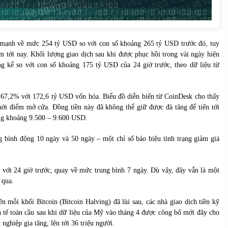
m mạnh về mức 254 tỷ USD so với con số khoảng 265 tỷ USD trước đó, tuy
m tới nay. Khối lượng giao dịch sau khi được phục hồi trong vài ngày hiện
g kể so với con số khoảng 175 tỷ USD của 24 giờ trước, theo dữ liệu từ
c 67,2% với 172,6 tỷ USD vốn hóa. Biểu đồ diễn biến từ CoinDesk cho thấy
hời điểm mở cửa. Đồng tiền này đã không thể giữ được đà tăng để tiến tới
ng khoảng 9.500 – 9.600 USD.
g bình động 10 ngày và 50 ngày – một chỉ số báo hiệu tình trạng giảm giá
với 24 giờ trước, quay về mức trung bình 7 ngày. Dù vậy, đây vẫn là một
 qua.
ên mỗi khối Bitcoin (Bitcoin Halving) đã lùi sau, các nhà giao dịch tiền kỹ
nh tế toàn cầu sau khi dữ liệu của Mỹ vào tháng 4 được công bố mới đây cho
 nghiệp gia tăng, lên tới 36 triệu người.