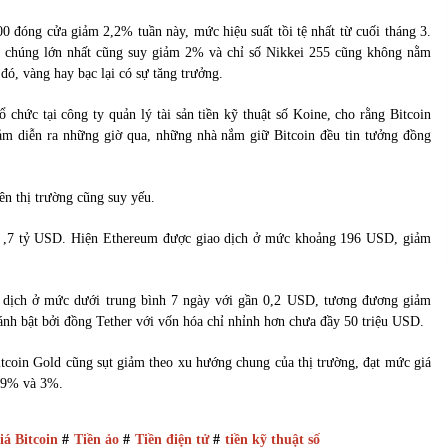
0 đóng cửa giảm 2,2% tuần này, mức hiệu suất tồi tệ nhất từ cuối tháng 3.
i chúng lớn nhất cũng suy giảm 2% và chỉ số Nikkei 255 cũng không nằm
 đó, vàng hay bạc lại có sự tăng trưởng.
chức tại công ty quản lý tài sản tiền kỹ thuật số Koine, cho rằng Bitcoin
iảm diễn ra những giờ qua, những nhà nắm giữ Bitcoin đều tin tưởng đồng
rên thị trường cũng suy yếu.
 21 ,7 tỷ USD. Hiện Ethereum được giao dịch ở mức khoảng 196 USD, giảm
o dịch ở mức dưới trung bình 7 ngày với gần 0,2 USD, tương đương giảm
ánh bật bởi đồng Tether với vốn hóa chỉ nhỉnh hơn chưa đầy 50 triệu USD.
itcoin Gold cũng sụt giảm theo xu hướng chung của thị trường, đạt mức giá
,9% và 3%.
iá Bitcoin
#
Tiền ảo
#
Tiền điện tử
#
tiền kỹ thuật số