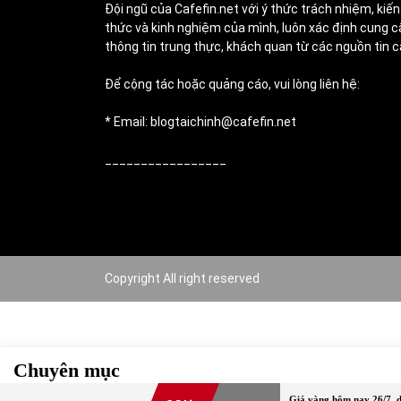
Đội ngũ của Cafefin.net với ý thức trách nhiệm, kiến
thức và kinh nghiệm của mình, luôn xác định cung c
thông tin trung thực, khách quan từ các nguồn tin c
Để cộng tác hoặc quảng cáo, vui lòng liên hệ:
* Email: blogtaichinh@cafefin.net
_________________
Copyright All right reserved
Chuyên mục
Giá vàng hôm nay 26/7, d