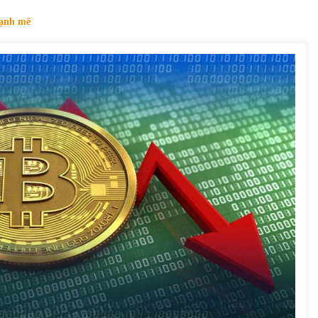
của Vietcombank và Eximbank
31/05/2022
mạnh mẽ
Chứng khoán ngày 12/10/2021: Top 10 cổ
phiếu nổi bật
13/10/2021