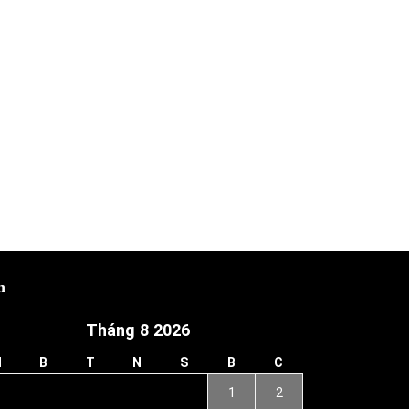
h
Tháng 8 2026
H
B
T
N
S
B
C
1
2