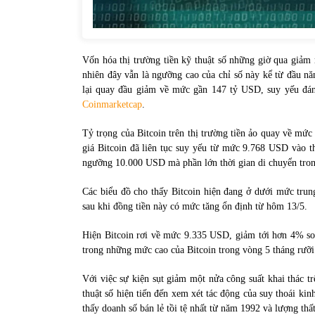
Vốn hóa thị trường tiền kỹ thuật số những giờ qua giả
nhiên đây vẫn là ngưỡng cao của chỉ số này kể từ đầu nă
lại quay đầu giảm về mức gần 147 tỷ USD, suy yếu đán
Coinmarketcap
.
Tỷ trọng của Bitcoin trên thị trường tiền ảo quay về mứ
giá Bitcoin đã liên tục suy yếu từ mức 9.768 USD vào t
ngưỡng 10.000 USD mà phần lớn thời gian di chuyển tro
Các biểu đồ cho thấy Bitcoin hiện đang ở dưới mức trun
sau khi đồng tiền này có mức tăng ổn định từ hôm 13/5.
Hiện Bitcoin rơi về mức 9.335 USD, giảm tới hơn 4% so 
trong những mức cao của Bitcoin trong vòng 5 tháng rưỡi
Với việc sự kiện sụt giảm một nửa công suất khai thác tr
thuật số hiện tiến đến xem xét tác động của suy thoái ki
thấy doanh số bán lẻ tồi tệ nhất từ năm 1992 và lượng thất