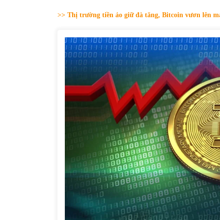
31/05/2022
>> Thị trường tiền ảo giữ đà tăng, Bitcoin vươn lên 
Phân tích giá tiền điện tử sau ngày thị
trường lập kỷ lục vốn hóa
09/11/2021