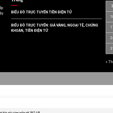
ấp
BIỂU ĐỒ TRỰC TUYẾN TIỀN ĐIỆN TỬ
ậy.
1
BIỂU ĐỒ TRỰC TUYẾN: GIÁ VÀNG, NGOẠI TỆ, CHỨNG
1
KHOÁN, TIỀN ĐIỆN TỬ
2
3
« Th
ự báo giá vàng tuần tới 28/7-1/8