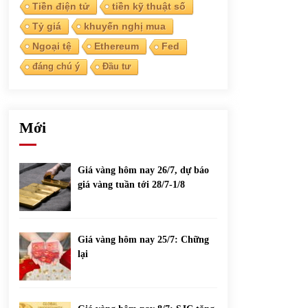
phiếu nổi bật
Tiền điện tử
tiền kỹ thuật số
31/05/2022
Tỷ giá
khuyến nghị mua
Ngoại tệ
Ethereum
Fed
Top 10 xe bán chạy nhất tháng 9/2021
đáng chú ý
Đầu tư
13/10/2021
Mới
Giá vàng hôm nay 26/7, dự báo
giá vàng tuần tới 28/7-1/8
Giá vàng hôm nay 25/7: Chững
lại