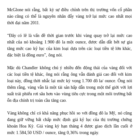
McGlone nói rằng, bất kỳ sự điều chỉnh trên thị trường vốn cổ phần
nào cũng có thể là nguyên nhân đẩy vàng trở lại mức cao nhất mọi
thời đại năm 2011.
“Đây có lẽ là vấn đề thời gian trước khi vàng quay trở lại mức cao
nhất của nó khoảng 1.900 đô la một ounce, được dẫn dắt bởi sự gia
tăng mức cao kỷ lục của kim loại dựa trên các loại tiền tệ lớn khác,
đặc biệt là đồng euro”, ông nói.
Mặc dù Chandler không chú ý nhiều đến động thái của vàng đối với
các loại tiền tệ khác, ông nói rằng ông vẫn đánh giá cao đối với kim
loại này, đồng thời nhắc lại mức kỳ vọng 1.700 đô la/ ounce. Ông nói
thêm rằng, vàng vẫn là một tài sản hấp dẫn trong một thế giới với lợi
suất trái phiếu rơi sâu hơn vào vùng tiêu cực trong một môi trường bất
ổn địa chính trị toàn cầu tăng cao.
Vàng không chỉ có khả năng phục hồi so với đồng đô la Mỹ, nó cũng
đang giữ vững bất chấp mức định giá kỷ lục của thị trường chứng
khoán Hoa Kỳ. Giá vàng kỳ hạn tháng 4 được giao dịch lần cuối ở
mức 1.584,50 USD / ounce, tăng 0,36% trong ngày.