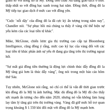
giảm so với đồng đô la Mỹ. Đồng tiền châu Âu đang giao dịch ở mức
thấp nhất so với đồng bạc xanh trong hai năm. Đồng thời, đồng đô la
Mỹ tiếp tục giao dịch ở mức cao với đồng yên.
Chứng khoán ngày 30/5/2022: Top 10 cổ phiếu nổi bật
31/05/2022
“Cuộc ‘nổi dậy’ của đồng đô la đã cực kỳ ấn tượng trong năm nay”,
Chandler nói. “Sự phục hồi mà chúng ta thấy ở vàng chỉ thể hiện sự
yếu kém của các loại tiền tệ khác”.
Phân tích giá tiền điện tử sau ngày thị trường lập kỷ lục
vốn hóa
Mike, McGlone, chiến lược gia thị trường cao cấp tại Bloomberg
09/11/2021
Intelligence, cũng đồng ý rằng, mức cao kỷ lục của vàng đối với các
loại tiền tệ khác phản ánh sự yếu ớt đang gia tăng trên thị trường ngoại
Chứng khoán ngày 12/10/2021: Top 10 cổ phiếu nổi bật
hối.
13/10/2021
“Sự mất giá đồng tiền thường là động lực chính thúc đẩy đồng đô la
Mỹ tăng giá hơn là thúc đẩy vàng”, ông nói trong một báo cáo hôm
thứ Sáu.
Top 10 xe bán chạy nhất tháng 9/2021
13/10/2021
Tuy nhiên, McGlone nói rằng, nó chỉ có thể là vấn đề thời gian trước
khi đồng đô la Mỹ bị ảnh hưởng. Mặc dù đồng đô la Mỹ đã cho thấy
sức mạnh ấn tượng cho đến năm 2020, nhưng nó vẫn không làm lung
lay tâm lý tăng giá trên thị trường vàng. Vàng đã giữ mức hỗ trợ quan
trọng khoảng $ 1.550 khi đối mặt với đồng đô la Mỹ mạnh hơn.