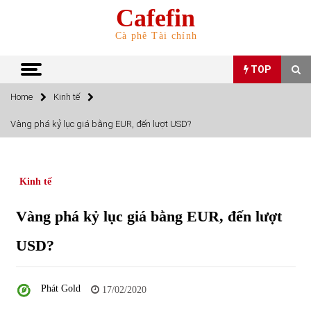
Skip
Cafefin
to
content
Cà phê Tài chính
TOP
Home
Kinh tế
TOP
Vàng phá kỷ lục giá bằng EUR, đến lượt USD?
Top 10 cổ phiếu rẻ nhất TTCK Việt Nam ngày 5/7/2022
05/07/2022
Kinh tế
Top 10 mặt hàng Việt Nam nhập khẩu nhiều nhất tháng
Vàng phá kỷ lục giá bằng EUR, đến lượt
5/2022
15/06/2022
USD?
Top 10 mặt hàng Việt Nam xuất khẩu nhiều nhất tháng
5/2022
Phát Gold
17/02/2020
07/06/2022