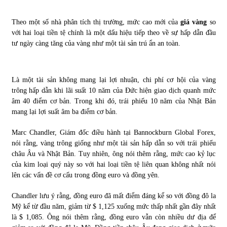
Tự doanh ngày 3.6.2022: CTCK mua ròng 28,7 tỷ đồng
Theo một số nhà phân tích thị trường, mức cao mới của
giá vàng
so
06/06/2022
với hai loại tiền tệ chính là một dấu hiệu tiếp theo về sự hấp dẫn đầu
tư ngày càng tăng của vàng như một tài sản trú ẩn an toàn.
Top 10 tỷ phú giàu nhất thế giới – Bảng xếp hạng 2022
31/05/2022
Là một tài sản không mang lại lợi nhuận, chi phí cơ hội của vàng
trông hấp dẫn khi lãi suất 10 năm của Đức hiện giao dịch quanh mức
âm 40 điểm cơ bản. Trong khi đó, trái phiếu 10 năm của Nhật Bản
mang lại lợi suất âm ba điểm cơ bản.
Bất ổn từ các cuộc đấu giá đất ở Thanh Hoá
31/05/2022
Marc Chandler, Giám đốc điều hành tại Bannockburn Global Forex,
nói rằng, vàng trông giống như một tài sản hấp dẫn so với trái phiếu
châu Âu và Nhật Bản. Tuy nhiên, ông nói thêm rằng, mức cao kỷ lục
Tiền gửi vào ngân hàng tiếp tục tăng mạnh
của kim loại quý này so với hai loại tiền tệ liên quan không nhất nói
31/05/2022
lên các vấn đề cơ cấu trong đồng euro và đồng yên.
Chandler lưu ý rằng, đồng euro đã mất điểm đáng kể so với đồng đô la
S&P Ratings cập nhật xếp hạng tín nhiệm của
Mỹ kể từ đầu năm, giảm từ $ 1,125 xuống mức thấp nhất gần đây nhất
Vietcombank và Eximbank
là $ 1,085. Ông nói thêm rằng, đồng euro vẫn còn nhiều dư địa để
31/05/2022