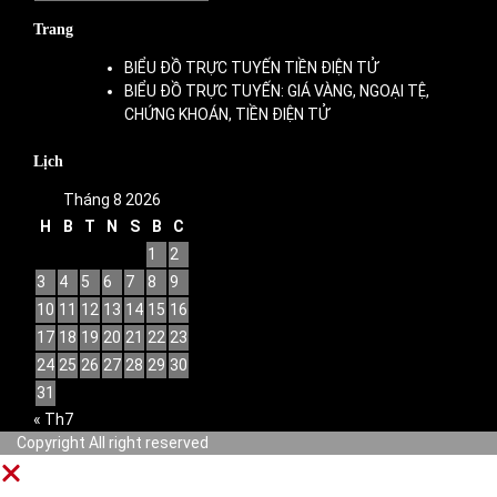
mục
Trang
BIỂU ĐỒ TRỰC TUYẾN TIỀN ĐIỆN TỬ
BIỂU ĐỒ TRỰC TUYẾN: GIÁ VÀNG, NGOẠI TỆ,
CHỨNG KHOÁN, TIỀN ĐIỆN TỬ
Lịch
Tháng 8 2026
H
B
T
N
S
B
C
1
2
3
4
5
6
7
8
9
10
11
12
13
14
15
16
17
18
19
20
21
22
23
24
25
26
27
28
29
30
31
« Th7
Copyright All right reserved