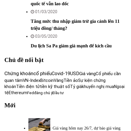
quốc tế vẫn lao dốc
01/03/2020
Tăng mức thu nhập giảm trừ gia cảnh lên 11
triệu đồng/ tháng?
03/05/2020
Du lịch Sa Pa giảm giá mạnh để kích cầu
Chủ đề nổi bật
Chứng khoán
cổ phiếu
Covid-19
USD
Giá vàng
Cổ phiếu cần
quan tâm
VN-Index
Bitcoin
Vàng
Tiền ảo
Sự kiện chứng
khoán
Tiền điện tử
tiền kỹ thuật số
Tỷ giá
khuyến nghị mua
Ngoại
tệ
Ethereum
Fed
đáng chú ý
Đầu tư
Mới
Giá vàng hôm nay 26/7, dự báo giá vàng