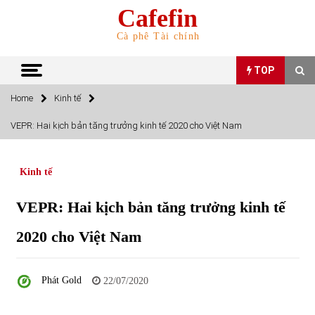
Skip
Cafefin
to
content
Cà phê Tài chính
TOP
Home
Kinh tế
TOP
VEPR: Hai kịch bản tăng trưởng kinh tế 2020 cho Việt Nam
Top 10 cổ phiếu rẻ nhất TTCK Việt Nam ngày 5/7/2022
05/07/2022
Kinh tế
VEPR: Hai kịch bản tăng trưởng kinh tế
Top 10 mặt hàng Việt Nam nhập khẩu nhiều nhất tháng
5/2022
2020 cho Việt Nam
15/06/2022
Top 10 mặt hàng Việt Nam xuất khẩu nhiều nhất tháng
Phát Gold
22/07/2020
5/2022
07/06/2022