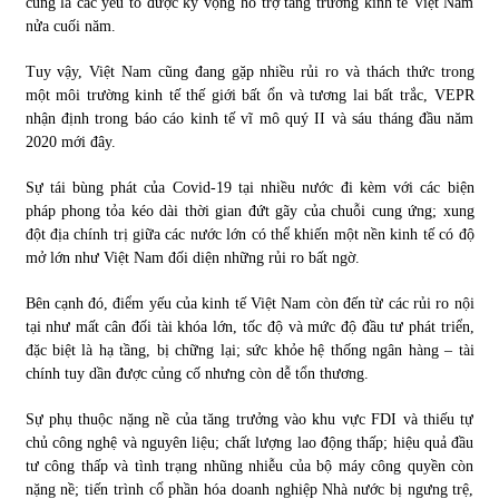
cũng là các yếu tố được kỳ vọng hỗ trợ tăng trưởng kinh tế Việt Nam
nửa cuối năm.
Tuy vậy, Việt Nam cũng đang gặp nhiều rủi ro và thách thức trong
một môi trường kinh tế thế giới bất ổn và tương lai bất trắc, VEPR
nhận định trong báo cáo kinh tế vĩ mô quý II và sáu tháng đầu năm
2020 mới đây.
Sự tái bùng phát của Covid-19 tại nhiều nước đi kèm với các biện
pháp phong tỏa kéo dài thời gian đứt gãy của chuỗi cung ứng; xung
đột địa chính trị giữa các nước lớn có thể khiến một nền kinh tế có độ
mở lớn như Việt Nam đối diện những rủi ro bất ngờ.
Bên cạnh đó, điểm yếu của kinh tế Việt Nam còn đến từ các rủi ro nội
tại như mất cân đối tài khóa lớn, tốc độ và mức độ đầu tư phát triển,
đặc biệt là hạ tầng, bị chững lại; sức khỏe hệ thống ngân hàng – tài
chính tuy dần được củng cố nhưng còn dễ tổn thương.
Sự phụ thuộc nặng nề của tăng trưởng vào khu vực FDI và thiếu tự
chủ công nghệ và nguyên liệu; chất lượng lao động thấp; hiệu quả đầu
tư công thấp và tình trạng nhũng nhiễu của bộ máy công quyền còn
nặng nề; tiến trình cổ phần hóa doanh nghiệp Nhà nước bị ngưng trệ,