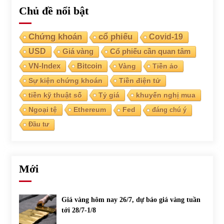
Chủ đề nổi bật
Chứng khoán
cổ phiếu
Covid-19
USD
Giá vàng
Cổ phiếu cần quan tâm
VN-Index
Bitcoin
Vàng
Tiền ảo
Sự kiện chứng khoán
Tiền điện tử
tiền kỹ thuật số
Tỷ giá
khuyến nghị mua
Ngoại tệ
Ethereum
Fed
đáng chú ý
Đầu tư
Mới
Giá vàng hôm nay 26/7, dự báo giá vàng tuần
tới 28/7-1/8