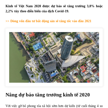
Kinh tế Việt Nam 2020 được dự báo sẽ tăng trưởng 3,8% hoặc
Tự doanh ngày 3.6.2022: CTCK mua ròng 28,7 tỷ đồng
2,2% tùy theo diễn biến của dịch Covid-19.
06/06/2022
>> Dòng vốn đầu tư bất động sản sẽ tăng tốc vào đầu 2021
Top 10 tỷ phú giàu nhất thế giới – Bảng xếp hạng 2022
31/05/2022
Bất ổn từ các cuộc đấu giá đất ở Thanh Hoá
31/05/2022
Tiền gửi vào ngân hàng tiếp tục tăng mạnh
31/05/2022
Nâng dự báo tăng trưởng kinh tế 2020
S&P Ratings cập nhật xếp hạng tín nhiệm của
Vietcombank và Eximbank
Với việc gỡ bỏ phong tỏa xã hội sớm hơn dự kiến (từ cuối tháng 4 so
31/05/2022