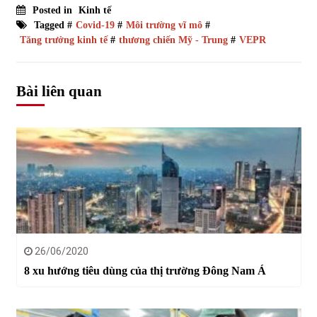
Posted in
Kinh tế
Tagged #
Covid-19
#
Môi trường vĩ mô
#
Tăng trưởng kinh tế
#
thương chiến Mỹ - Trung
#
VEPR
Bài liên quan
26/06/2020
8 xu hướng tiêu dùng của thị trường Đông Nam Á