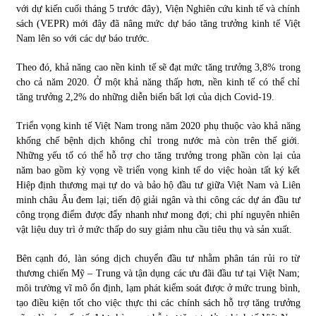
với dự kiến cuối tháng 5 trước đây), Viện Nghiên cứu kinh tế và chính
sách (VEPR) mới đây đã nâng mức dự báo tăng trưởng kinh tế Việt
Chứng khoán ngày 30/5/2022: Top 10 cổ phiếu nổi bật
Nam lên so với các dự báo trước.
31/05/2022
Theo đó, khả năng cao nền kinh tế sẽ đạt mức tăng trưởng 3,8% trong
cho cả năm 2020. Ở một khả năng thấp hơn, nền kinh tế có thể chỉ
Phân tích giá tiền điện tử sau ngày thị trường lập kỷ lục
tăng trưởng 2,2% do những diễn biến bất lợi của dịch Covid-19.
vốn hóa
09/11/2021
Triển vọng kinh tế Việt Nam trong năm 2020 phụ thuộc vào khả năng
khống chế bệnh dịch không chỉ trong nước mà còn trên thế giới.
Những yếu tố có thể hỗ trợ cho tăng trưởng trong phần còn lại của
Chứng khoán ngày 12/10/2021: Top 10 cổ phiếu nổi bật
năm bao gồm kỳ vọng về triển vọng kinh tế do việc hoàn tất ký kết
13/10/2021
Hiệp định thương mại tự do và bảo hộ đầu tư giữa Việt Nam và Liên
minh châu Âu đem lại; tiến độ giải ngân và thi công các dự án đầu tư
công trọng điểm được đẩy nhanh như mong đợi; chi phí nguyên nhiên
Top 10 xe bán chạy nhất tháng 9/2021
vật liệu duy trì ở mức thấp do suy giảm nhu cầu tiêu thụ và sản xuất.
13/10/2021
Bên cạnh đó, làn sóng dịch chuyển đầu tư nhằm phân tán rủi ro từ
thương chiến Mỹ – Trung và tận dụng các ưu đãi đầu tư tại Việt Nam;
môi trường vĩ mô ổn định, lạm phát kiểm soát được ở mức trung bình,
tạo điều kiện tốt cho việc thực thi các chính sách hỗ trợ tăng trưởng