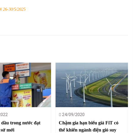
ới 26-30/5/2025
2022
24/09/2020
 dầu trong nước đạt
Chậm gia hạn biểu giá FiT có
h sử mới
thể khiến ngành điện gió suy