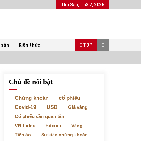
Thứ Sáu, Th8 7, 2026
 sản
Kiến thức
TOP
Chủ đề nổi bật
Top 10 mặt hàng Việt Nam xuất khẩu nhiều
nhất tháng 5/2022
07/06/2022
Chứng khoán
cổ phiếu
Covid-19
USD
Giá vàng
Bất ổn từ các cuộc đấu giá đất ở Thanh Hoá
Cổ phiếu cần quan tâm
31/05/2022
VN-Index
Bitcoin
Vàng
Tiền ảo
Sự kiện chứng khoán
Chứng khoán ngày 30/5/2022: Top 10 cổ