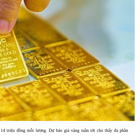
của Vietcombank và Eximbank
31/05/2022
Chứng khoán ngày 12/10/2021: Top 10 cổ
phiếu nổi bật
13/10/2021
14 triệu đồng mỗi lượng. Dự báo giá vàng tuần tới cho thấy đa phần