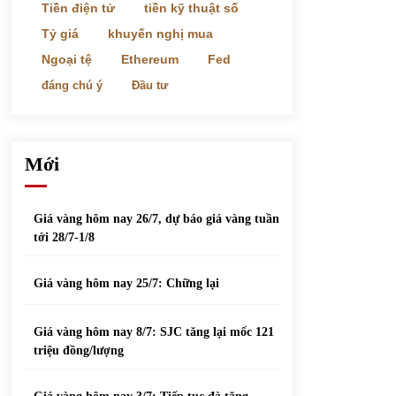
phiếu nổi bật
Tiền điện tử
tiền kỹ thuật số
31/05/2022
Tỷ giá
khuyến nghị mua
Ngoại tệ
Ethereum
Fed
Top 10 xe bán chạy nhất tháng 9/2021
đáng chú ý
Đầu tư
13/10/2021
Mới
Giá vàng hôm nay 26/7, dự báo giá vàng tuần
tới 28/7-1/8
Giá vàng hôm nay 25/7: Chững lại
Giá vàng hôm nay 8/7: SJC tăng lại mốc 121
triệu đồng/lượng