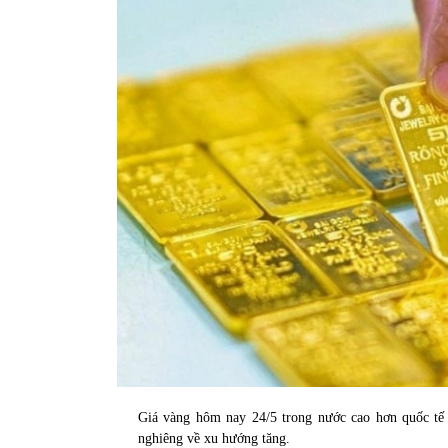
31/05/2022
Phân tích giá tiền điện tử sau ngày thị
trường lập kỷ lục vốn hóa
09/11/2021
Giá vàng hôm nay 24/5 trong nước cao hơn quốc tế 
nghiêng về xu hướng tăng.