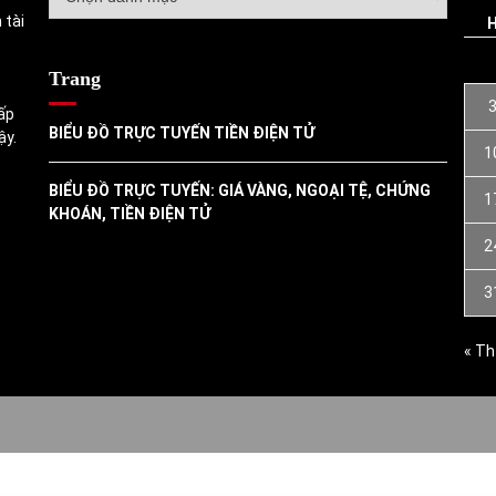
mục
 tài
Trang
ấp
BIỂU ĐỒ TRỰC TUYẾN TIỀN ĐIỆN TỬ
ậy.
1
BIỂU ĐỒ TRỰC TUYẾN: GIÁ VÀNG, NGOẠI TỆ, CHỨNG
1
KHOÁN, TIỀN ĐIỆN TỬ
2
3
« Th