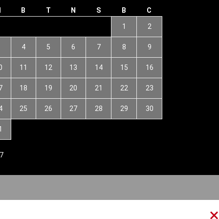
H
B
T
N
S
B
C
1
2
3
4
5
6
7
8
9
0
11
12
13
14
15
16
7
18
19
20
21
22
23
4
25
26
27
28
29
30
1
7