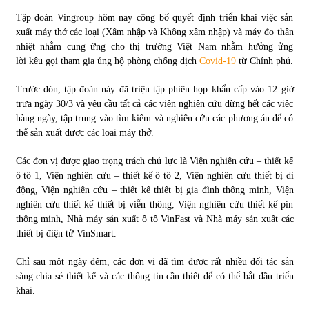
Tập đoàn Vingroup hôm nay công bố quyết định triển khai việc sản
Tự doanh ngày 3.6.2022: CTCK mua ròng 28,7 tỷ đồng
xuất máy thở các loại (Xâm nhập và Không xâm nhập) và máy đo thân
06/06/2022
nhiệt nhằm cung ứng cho thị trường Việt Nam nhằm hưởng ửng
lời kêu gọi tham gia ủng hộ phòng chống dịch
Covid-19
từ Chính phủ.
Top 10 tỷ phú giàu nhất thế giới – Bảng xếp hạng 2022
Trước đón, tập đoàn này đã triệu tập phiên họp khẩn cấp vào 12 giờ
31/05/2022
trưa ngày 30/3 và yêu cầu tất cả các viện nghiên cứu dừng hết các việc
hàng ngày, tập trung vào tìm kiếm và nghiên cứu các phương án để có
thể sản xuất được các loại máy thở.
Bất ổn từ các cuộc đấu giá đất ở Thanh Hoá
Các đơn vị được giao trọng trách chủ lực là Viện nghiên cứu – thiết kế
31/05/2022
ô tô 1, Viện nghiên cứu – thiết kế ô tô 2, Viện nghiên cứu thiết bị di
động, Viện nghiên cứu – thiết kế thiết bị gia đình thông minh, Viện
nghiên cứu thiết kế thiết bị viễn thông, Viện nghiên cứu thiết kế pin
Tiền gửi vào ngân hàng tiếp tục tăng mạnh
thông minh, Nhà máy sản xuất ô tô VinFast và Nhà máy sản xuất các
31/05/2022
thiết bị điện tử VinSmart.
Chỉ sau một ngày đêm, các đơn vị đã tìm được rất nhiều đối tác sẵn
sàng chia sẻ thiết kế và các thông tin cần thiết để có thể bắt đầu triển
S&P Ratings cập nhật xếp hạng tín nhiệm của
Vietcombank và Eximbank
khai.
31/05/2022