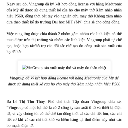
Ngay sau đó, Vingroup đã ký kết hợp đồng license với hãng Medtronic
của Mỹ để được sử dụng thiết kế của họ cho máy thở Xâm nhập nhãn
Chứng khoán ngày 30/5/2022: Top 10 cổ phiếu nổi bật
hiệu P560, đồng thời bắt tay vào nghiên cứu máy thở Không xâm nhập
31/05/2022
dựa theo thiết kế do trường Đại học MIT (Mỹ) chia sẻ cho cộng đồng.
Việc cung ứng được chia thành 2 nhóm gồm nhóm các linh kiện có thể
Phân tích giá tiền điện tử sau ngày thị trường lập kỷ lục
mua được trên thị trường và nhóm các linh kiện Vingroup phải tự chế
vốn hóa
tạo, hoặc hợp tác/hỗ trợ các đối tác chế tạo do công suất sản xuất của
09/11/2021
họ đã hết.
Chứng khoán ngày 12/10/2021: Top 10 cổ phiếu nổi bật
13/10/2021
Vingroup đã ký kết hợp đồng license với hãng Medtronic của Mỹ để
được sử dụng thiết kế của họ cho máy thở Xâm nhập nhãn hiệu P560
Top 10 xe bán chạy nhất tháng 9/2021
13/10/2021
Bà Lê Thị Thu Thủy, Phó chủ tịch Tập đoàn Vingroup chia sẻ,
“Vingroup có một lợi thế là có 2 công ty sản xuất ô tô và thiết bị điện
tử, vì vậy chúng tôi có thể chế tạo đồng thời cả các chi tiết lớn, các chi
tiết cơ khí và các chi tiết khó và hiếm hàng tại thời điểm này như các
bo mạch điện tử.