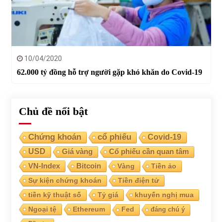
10/04/2020
62.000 tỷ đồng hỗ trợ người gặp khó khăn do Covid-19
Chủ đề nổi bật
Chứng khoán
cổ phiếu
Covid-19
USD
Giá vàng
Cổ phiếu cần quan tâm
VN-Index
Bitcoin
Vàng
Tiền ảo
Sự kiện chứng khoán
Tiền điện tử
tiền kỹ thuật số
Tỷ giá
khuyến nghị mua
Ngoại tệ
Ethereum
Fed
đáng chú ý