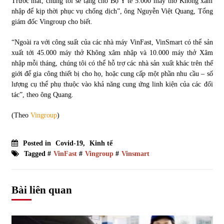
Trước mắt, chúng tôi sẽ tặng cho Bộ Y tế 5.000 máy thở Không xâm
nhập để kịp thời phục vụ chống dịch”, ông Nguyễn Việt Quang, Tổng
giám đốc Vingroup cho biết.
“Ngoài ra với công suất của các nhà máy VinFast, VinSmart có thể sản
xuất tới 45.000 máy thở Không xâm nhập và 10.000 máy thở Xâm
nhập mỗi tháng, chúng tôi có thể hỗ trợ các nhà sản xuất khác trên thế
giới để gia công thiết bị cho họ, hoặc cung cấp một phần nhu cầu – số
lượng cụ thể phụ thuộc vào khả năng cung ứng linh kiện của các đối
tác”, theo ông Quang.
(Theo
Vingroup
)
Posted in
Covid-19
,
Kinh tế
Tagged #
VinFast
#
Vingroup
#
Vinsmart
Bài liên quan