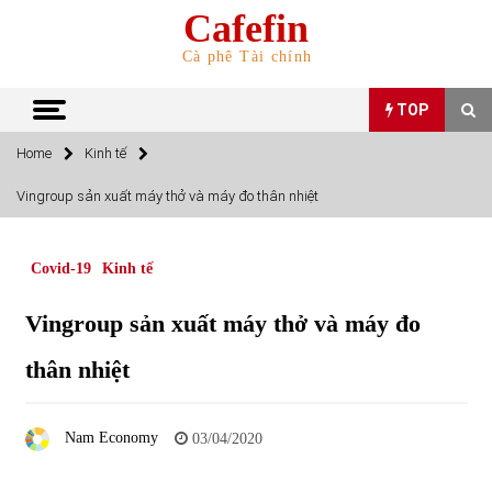
Skip
Cafefin
to
content
Cà phê Tài chính
TOP
Home
Kinh tế
TOP
Vingroup sản xuất máy thở và máy đo thân nhiệt
Top 10 cổ phiếu rẻ nhất TTCK Việt Nam ngày 5/7/2022
05/07/2022
Covid-19
Kinh tế
Vingroup sản xuất máy thở và máy đo
Top 10 mặt hàng Việt Nam nhập khẩu nhiều nhất tháng
5/2022
thân nhiệt
15/06/2022
Top 10 mặt hàng Việt Nam xuất khẩu nhiều nhất tháng
Nam Economy
03/04/2020
5/2022
07/06/2022