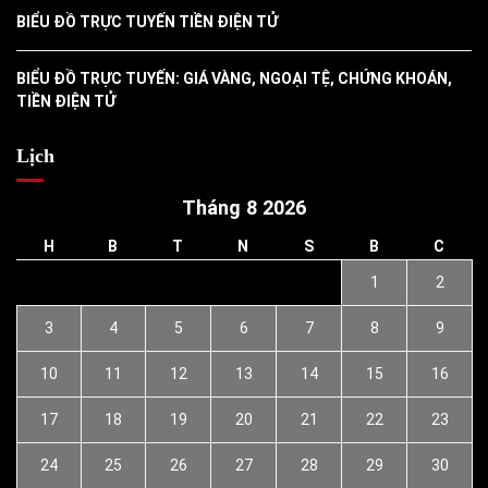
BIỂU ĐỒ TRỰC TUYẾN TIỀN ĐIỆN TỬ
BIỂU ĐỒ TRỰC TUYẾN: GIÁ VÀNG, NGOẠI TỆ, CHỨNG KHOÁN,
TIỀN ĐIỆN TỬ
Lịch
Tháng 8 2026
H
B
T
N
S
B
C
1
2
3
4
5
6
7
8
9
10
11
12
13
14
15
16
17
18
19
20
21
22
23
24
25
26
27
28
29
30