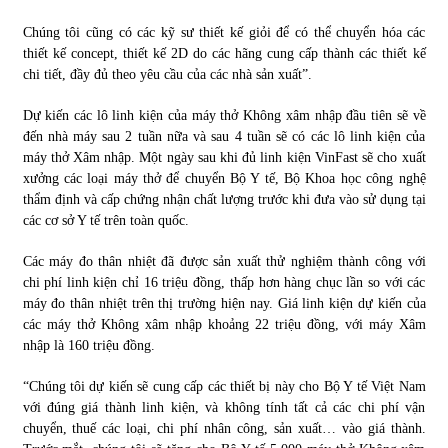
Chúng tôi cũng có các kỹ sư thiết kế giỏi để có thể chuyển hóa các
thiết kế concept, thiết kế 2D do các hãng cung cấp thành các thiết kế
chi tiết, đầy đủ theo yêu cầu của các nhà sản xuất”.
Dự kiến các lô linh kiện của máy thở Không xâm nhập đầu tiên sẽ về
đến nhà máy sau 2 tuần nữa và sau 4 tuần sẽ có các lô linh kiện của
máy thở Xâm nhập. Một ngày sau khi đủ linh kiện VinFast sẽ cho xuất
xưởng các loại máy thở để chuyển Bộ Y tế, Bộ Khoa học công nghệ
thẩm định và cấp chứng nhận chất lượng trước khi đưa vào sử dụng tại
các cơ sở Y tế trên toàn quốc.
Các máy đo thân nhiệt đã được sản xuất thử nghiệm thành công với
chi phí linh kiện chỉ 16 triệu đồng, thấp hơn hàng chục lần so với các
máy đo thân nhiệt trên thị trường hiện nay. Giá linh kiện dự kiến của
các máy thở Không xâm nhập khoảng 22 triệu đồng, với máy Xâm
nhập là 160 triệu đồng.
“Chúng tôi dự kiến sẽ cung cấp các thiết bị này cho Bộ Y tế Việt Nam
với đúng giá thành linh kiện, và không tính tất cả các chi phí vận
chuyển, thuế các loại, chi phí nhân công, sản xuất… vào giá thành.