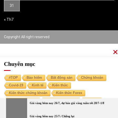
31
« Th7
Copyright All right reserved
Chuyên mục
#TOP
Bảo hiểm
Bất động sản
Chứng khoán
Covid-19
Kinh tế
Kiến thức
Kiến thức chứng khoán
Kiến thức Forex
Kiến thức kinh tế
Kiến thức tài chính
Ngoại tệ
Giá vàng hôm nay 26/7, dự báo giá vàng tuần tới 28/7-1/8
Ngân hàng
Nóng
Tiền điện tử
Tài chính cá nhân
Vàng
Giá vàng hôm nay 25/7: Chững lại