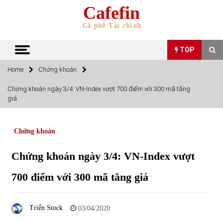
Skip
Cafefin
to
content
Cà phê Tài chính
TOP
Home
Chứng khoán
TOP
Chứng khoán ngày 3/4: VN-Index vượt 700 điểm với 300 mã tăng
giá
Top 10 cổ phiếu rẻ nhất TTCK Việt Nam ngày 5/7/2022
05/07/2022
Chứng khoán
Top 10 mặt hàng Việt Nam nhập khẩu nhiều nhất tháng
Chứng khoán ngày 3/4: VN-Index vượt
5/2022
15/06/2022
700 điểm với 300 mã tăng giá
Top 10 mặt hàng Việt Nam xuất khẩu nhiều nhất tháng
5/2022
Triển Stock
03/04/2020
07/06/2022