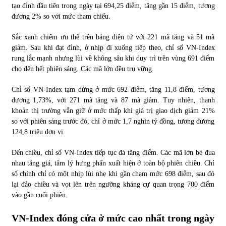
tạo đỉnh đầu tiên trong ngày tại 694,25 điểm, tăng gần 15 điểm, tương
đương 2% so với mức tham chiếu.
Chứng khoán ngày 30/5/2022: Top 10 cổ phiếu nổi bật
31/05/2022
Sắc xanh chiếm ưu thế trên bảng điện tử với 221 mã tăng và 51 mã
giảm. Sau khi đạt đỉnh, ở nhịp đi xuống tiếp theo, chỉ số VN-Index
rung lắc mạnh nhưng lùi về không sâu khi duy trì trên vùng 691 điểm
Phân tích giá tiền điện tử sau ngày thị trường lập kỷ lục
cho đến hết phiên sáng. Các mã lớn đều trụ vững.
vốn hóa
09/11/2021
Chỉ số VN-Index tạm dừng ở mức 692 điểm, tăng 11,8 điểm, tương
đương 1,73%, với 271 mã tăng và 87 mã giảm. Tuy nhiên, thanh
khoản thị trường vẫn giữ ở mức thấp khi giá trị giao dịch giảm 21%
Chứng khoán ngày 12/10/2021: Top 10 cổ phiếu nổi bật
so với phiên sáng trước đó, chỉ ở mức 1,7 nghìn tỷ đồng, tương đương
13/10/2021
124,8 triệu đơn vị.
Đến chiều, chỉ số VN-Index tiếp tục đà tăng điểm. Các mã lớn bé đua
Top 10 xe bán chạy nhất tháng 9/2021
nhau tăng giá, tâm lý hưng phấn xuất hiện ở toàn bộ phiên chiều. Chỉ
13/10/2021
số chính chỉ có một nhịp lùi nhẹ khi gần chạm mức 698 điểm, sau đó
lại đảo chiều và vọt lên trên ngưỡng kháng cự quan trọng 700 điểm
vào gần cuối phiên.
VN-Index đóng cửa ở mức cao nhất trong ngày