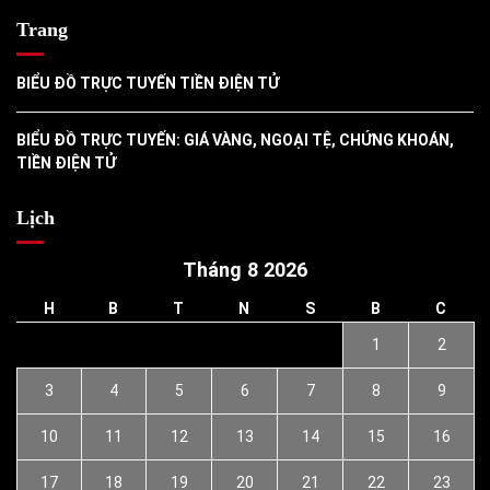
Trang
BIỂU ĐỒ TRỰC TUYẾN TIỀN ĐIỆN TỬ
BIỂU ĐỒ TRỰC TUYẾN: GIÁ VÀNG, NGOẠI TỆ, CHỨNG KHOÁN,
TIỀN ĐIỆN TỬ
Lịch
Tháng 8 2026
H
B
T
N
S
B
C
1
2
3
4
5
6
7
8
9
10
11
12
13
14
15
16
17
18
19
20
21
22
23