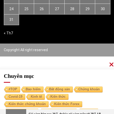
24
25
26
27
28
29
30
31
« Th7
Copyright All right reserved
Chuyên mục
#TOP
Bảo hiểm
Bất động sản
Chứng khoán
Covid-19
Kinh tế
Kiến thức
Kiến thức chứng khoán
Kiến thức Forex
Kiến thức kinh tế
Kiến thức tài chính
Ngoại tệ
Giá vàng hôm nay 26/7, dự báo giá vàng tuần tới 28/7-1/8