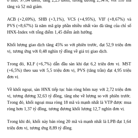
ở mức 97,84 điểm, tăng 2,23 điểm, tương đương 2,34%, với 118 mã
tăng và 52 mã giảm.
ACB (+2,69%), SHB (+3,1%), VCS (+4,95%), VIF (+8,67%) và
PVS (+8,67%) là năm mã góp phần nhiều nhất vào đà tăng của chỉ số
HNX-Index với tổng điểm 1,45 điểm ảnh hưởng.
Khối lượng giao dịch tăng 45% so với phiên trước, đạt 52,9 triệu đơn
vị, tương ứng với 0,48 nghìn tỷ đồng về giá trị giao dịch.
Trong đó, KLF (+6,7%) dẫn đầu sàn khi đạt 6,2 triệu đơn vị. MST
(+6,5%) theo sau với 5,5 triệu đơn vị, PVS (tăng trần) đạt 4,95 triệu
đơn vị.
Về khối ngoại, sàn HNX tiếp tục bán ròng hôm nay với 2,72 triệu đơn
vị, tương đương 32,63 tỷ đồng, tăng nhẹ về lượng so với phiên trước.
Trong đó, khối ngoại mua ròng 18 mã và mạnh nhất là VTP được mua
ròng hơn 1,37 tỷ đồng, tương đương khối lượng 12,7 nghìn đơn vị.
Trong khi đó, khối này bán ròng 20 mã và mạnh nhất là LPB đạt 1,64
triệu đơn vị, tương ứng 8,89 tỷ đồng.