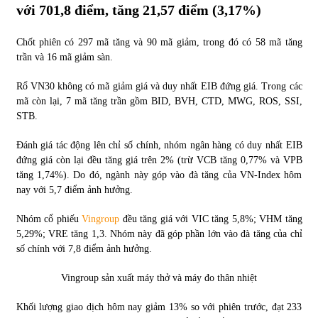
với 701,8 điểm, tăng 21,57 điểm (3,17%)
Chốt phiên có 297 mã tăng và 90 mã giảm, trong đó có 58 mã tăng
trần và 16 mã giảm sàn.
Rổ VN30 không có mã giảm giá và duy nhất EIB đứng giá. Trong các
mã còn lại, 7 mã tăng trần gồm BID, BVH, CTD, MWG, ROS, SSI,
STB.
Đánh giá tác động lên chỉ số chính, nhóm ngân hàng có duy nhất EIB
đứng giá còn lại đều tăng giá trên 2% (trừ VCB tăng 0,77% và VPB
tăng 1,74%). Do đó, ngành này góp vào đà tăng của VN-Index hôm
nay với 5,7 điểm ảnh hưởng.
Nhóm cổ phiếu
Vingroup
đều tăng giá với VIC tăng 5,8%; VHM tăng
5,29%; VRE tăng 1,3. Nhóm này đã góp phần lớn vào đà tăng của chỉ
số chính với 7,8 điểm ảnh hưởng.
Vingroup sản xuất máy thở và máy đo thân nhiệt
Khối lượng giao dịch hôm nay giảm 13% so với phiên trước, đạt 233