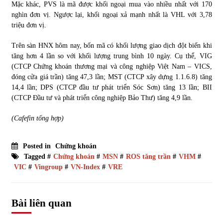
Mặc khác, PVS là mã được khối ngoại mua vào nhiều nhất với 170
nghìn đơn vị. Ngược lại, khối ngoại xả mạnh nhất là VHL với 3,78
triệu đơn vị.
Trên sàn HNX hôm nay, bốn mã có khối lượng giao dịch đột biến khi
tăng hơn 4 lần so với khối lượng trung bình 10 ngày. Cụ thể, VIG
(CTCP Chứng khoán thương mại và công nghiệp Việt Nam – VICS,
đóng cửa giá trần) tăng 47,3 lần; MST (CTCP xây dựng 1.1.6.8) tăng
14,4 lần; DPS (CTCP đầu tư phát triển Sóc Sơn) tăng 13 lần; BII
(CTCP Đầu tư và phát triển công nghiệp Bảo Thư) tăng 4,9 lần.
(Cafefin tổng hợp)
Posted in
Chứng khoán
Tagged #
Chứng khoán
#
MSN
#
ROS tăng trần
#
VHM
#
VIC
#
Vingroup
#
VN-Index
#
VRE
Bài liên quan