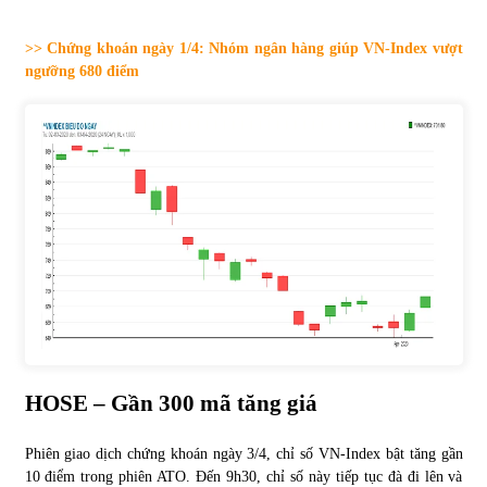
Tự doanh ngày 3.6.2022: CTCK mua ròng 28,7 tỷ đồng
>> Chứng khoán ngày 1/4: Nhóm ngân hàng giúp VN-Index vượt
06/06/2022
ngưỡng 680 điểm
Top 10 tỷ phú giàu nhất thế giới – Bảng xếp hạng 2022
31/05/2022
Bất ổn từ các cuộc đấu giá đất ở Thanh Hoá
31/05/2022
Tiền gửi vào ngân hàng tiếp tục tăng mạnh
31/05/2022
HOSE – Gần 300 mã tăng giá
S&P Ratings cập nhật xếp hạng tín nhiệm của
Phiên giao dịch chứng khoán ngày 3/4, chỉ số VN-Index bật tăng gần
Vietcombank và Eximbank
10 điểm trong phiên ATO. Đến 9h30, chỉ số này tiếp tục đà đi lên và
31/05/2022