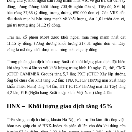
Đáng chú ý, khối ngoại bán ròng mạnh nhất VIC về giá trị, đạt 62,4 tỷ
đồng, tương đương khối lượng 700,46 nghìn đơn vị; Tiếp đó, SVI bị
bán ròng 37,66 tỷ đồng, tương đương 650.000 đơn vị. Còn VRE dẫn
đầu danh mục bị bán ròng mạnh về khối lượng, đạt 1,61 triệu đơn vị,
giá trị tương ứng 31,12 tỷ đồng.
Trái lại, cổ phiếu MSN được khối ngoại mua ròng mạnh nhất đạt
11,15 tỷ đồng, tương đương khối lượng 217,31 nghìn đơn vị. Đây
cũng là mã duy nhất được mua ròng hơn chục tỷ đồng.
Trong phiên giao dịch hôm nay, 5mã có khối lượng giao dịch đột biến
khi tăng hơn 4 lần so với khối lượng trung bình 10 ngày. Cụ thể, CMX
(CTCP CAMIMEX Group) tăng 5,7 lần; PXT (CTCP Xây lắp đường
ống bể chứa dầu khí) tăng 5,2 lần; TNA (CTCP Thương mại xuất nhập
khẩu Thiên Nam) tăng 4,4 lần; HTT (CTCP Thương mại Hà Tây) tăng
4,2 lần; EIB (Ngân hàng Xuất nhập khẩu Việt Nam) tăng 4 lần.
HNX – Khối lượng giao dịch tăng 45%
Trên sàn giao dịch chứng khoán Hà Nội, các trụ lớn làm tốt công việc
hôm nay giúp chỉ số HNX-Index đa phần đi lên cho đến khi đóng cửa