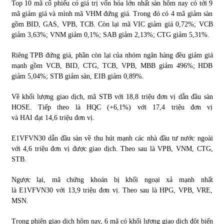
Top 10 mã cổ phiếu có giá trị vốn hóa lớn nhất sàn hôm nay có tới 9
mã giảm giá và mình mã VHM đứng giá. Trong đó có 4 mã giảm sàn
gồm BID, GAS, VPB, TCB. Còn lại mã VIC giảm giá 0,72%; VCB
giảm 3,63%; VNM giảm 0,1%; SAB giảm 2,13%; CTG giảm 5,31%.
Riêng TPB đứng giá, phần còn lại của nhóm ngân hàng đều giảm giá
mạnh gồm VCB, BID, CTG, TCB, VPB, MBB giảm 496%; HDB
giảm 5,04%; STB giảm sàn, EIB giảm 0,89%.
Về khối lượng giao dịch, mã STB với 18,8 triệu đơn vị dẫn đầu sàn
HOSE. Tiếp theo là HQC (+6,1%) với 17,4 triệu đơn vị
và HAI đạt 14,6 triệu đơn vị.
E1VFVN30 dẫn đầu sàn về thu hút mạnh các nhà đầu tư nước ngoài
với 4,6 triệu đơn vị được giao dịch. Theo sau là VPB, VNM, CTG,
STB.
Ngược lại, mã chứng khoán bị khối ngoại xả mạnh nhất
là E1VFVN30 với 13,9 triệu đơn vị. Theo sau là HPG, VPB, VRE,
MSN.
Trong phiên giao dịch hôm nay, 6 mã có khối lượng giao dịch đột biến