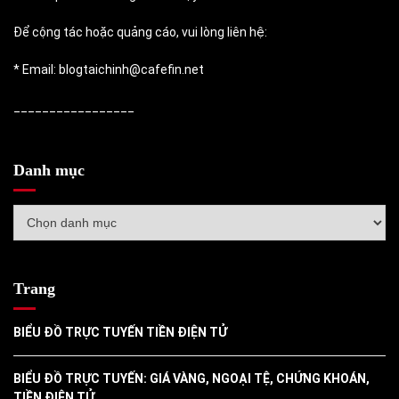
Để cộng tác hoặc quảng cáo, vui lòng liên hệ:
* Email: blogtaichinh@cafefin.net
_________________
Danh mục
Danh
mục
Trang
BIỂU ĐỒ TRỰC TUYẾN TIỀN ĐIỆN TỬ
BIỂU ĐỒ TRỰC TUYẾN: GIÁ VÀNG, NGOẠI TỆ, CHỨNG KHOÁN,
TIỀN ĐIỆN TỬ