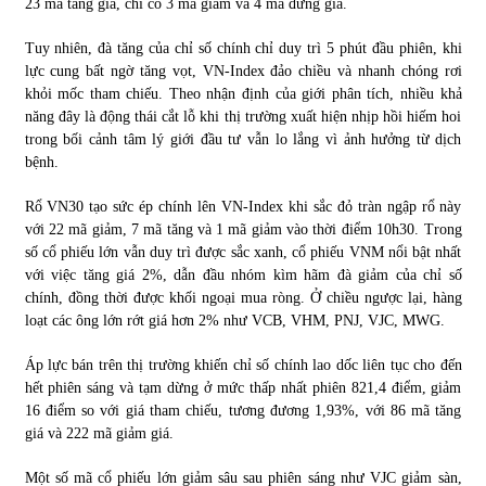
23 mã tăng giá, chỉ có 3 mã giảm và 4 mã đứng giá.
Tuy nhiên, đà tăng của chỉ số chính chỉ duy trì 5 phút đầu phiên, khi
Chứng khoán ngày 30/5/2022: Top 10 cổ phiếu nổi bật
lực cung bất ngờ tăng vọt, VN-Index đảo chiều và nhanh chóng rơi
31/05/2022
khỏi mốc tham chiếu. Theo nhận định của giới phân tích, nhiều khả
năng đây là động thái cắt lỗ khi thị trường xuất hiện nhịp hồi hiếm hoi
trong bối cảnh tâm lý giới đầu tư vẫn lo lắng vì ảnh hưởng từ dịch
Phân tích giá tiền điện tử sau ngày thị trường lập kỷ lục
bệnh.
vốn hóa
09/11/2021
Rổ VN30 tạo sức ép chính lên VN-Index khi sắc đỏ tràn ngập rổ này
với 22 mã giảm, 7 mã tăng và 1 mã giảm vào thời điểm 10h30. Trong
Chứng khoán ngày 12/10/2021: Top 10 cổ phiếu nổi bật
số cổ phiếu lớn vẫn duy trì được sắc xanh, cổ phiếu VNM nổi bật nhất
13/10/2021
với việc tăng giá 2%, dẫn đầu nhóm kìm hãm đà giảm của chỉ số
chính, đồng thời được khối ngoại mua ròng. Ở chiều ngược lại, hàng
loạt các ông lớn rớt giá hơn 2% như VCB, VHM, PNJ, VJC, MWG.
Top 10 xe bán chạy nhất tháng 9/2021
Áp lực bán trên thị trường khiến chỉ số chính lao dốc liên tục cho đến
13/10/2021
hết phiên sáng và tạm dừng ở mức thấp nhất phiên 821,4 điểm, giảm
16 điểm so với giá tham chiếu, tương đương 1,93%, với 86 mã tăng
giá và 222 mã giảm giá.
Một số mã cổ phiếu lớn giảm sâu sau phiên sáng như VJC giảm sàn,