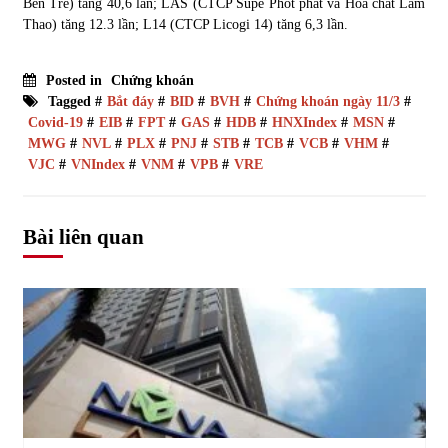
Bến Tre) tăng 40,6 lần; LAS (CTCP Supe Phốt phát và Hóa chất Lâm
Thao) tăng 12.3 lần; L14 (CTCP Licogi 14) tăng 6,3 lần.
Posted in
Chứng khoán
Tagged #
Bắt đáy
#
BID
#
BVH
#
Chứng khoán ngày 11/3
#
Covid-19
#
EIB
#
FPT
#
GAS
#
HDB
#
HNXIndex
#
MSN
#
MWG
#
NVL
#
PLX
#
PNJ
#
STB
#
TCB
#
VCB
#
VHM
#
VJC
#
VNIndex
#
VNM
#
VPB
#
VRE
Bài liên quan