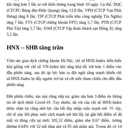
khi tăng hơn 5 lần so với khối lượng trung bình 10 ngày. Cụ thể, DQC
(CTCPC Bóng đèn Điện Quang) tăng 13,8 lần; VPH (CTCP Vạn Phát
Hưng) tăng 8 lần; TIP (CTCP Phát triển khu công nghiệp Tín Nghĩa)
tăng 7 lần; FTS (CTCP chứng khoán FPT) tăng 5,7 lần; PTB (CTCP
Phú Tài) tăng 5,7 lần; DAH (CTCP Tập đoàn khách sạn Đông Á) tăng
5,2 lần.
HNX
–
SHB tăng trần
Trên sàn giao dịch chứng khoán Hà Nội, chỉ số HNX-Index diễn biến
khá giống với chỉ số VN-Index khi tăng khá tốt với hơn 1 điểm vào
đầu phiên sáng, sau đó áp lực bán ra đột ngột tăng mạnh khiến chỉ
số HNX-Index bị đẩy ngươc trở lại và rớt mốc tham chiếu cho đến đầu
phiên sáng.
Đến phiên chiều, sàn này cũng tiếp tục giảm sâu hơn 3 điểm do thông
tin từ dịch bệnh Covid-19. Tuy nhiên, đà rơi của chỉ số HNX-Index
được chặn lại cũng nhờ lực cầu bắt đáy nhập cuộc mạnh mẽ. Vì vậy,
chỉ số này hồi phục một cách mạnh mẽ khi lấy lại gần hết điểm số đã
mất và đóng cửa tại mức 105,52 điểm, giảm nhẹ 0,67 điểm, tương
đương 0,64% với 52 mã tăng giá và 95 mã giảm giá. Trong đó có 14