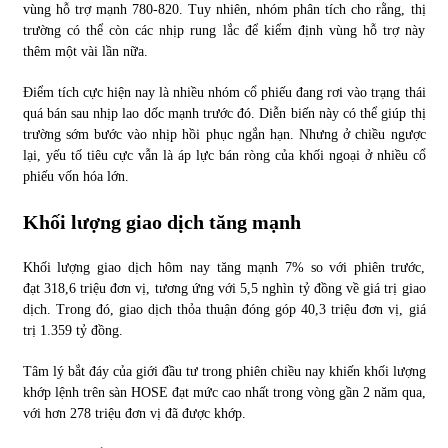
vùng hỗ trợ mạnh 780-820. Tuy nhiên, nhóm phân tích cho rằng, thị
trường có thể còn các nhịp rung lắc để kiểm định vùng hỗ trợ này
thêm một vài lần nữa.
Điểm tích cực hiện nay là nhiều nhóm cổ phiếu đang rơi vào trạng thái
quá bán sau nhịp lao dốc mạnh trước đó. Diễn biến này có thể giúp thị
trường sớm bước vào nhịp hồi phục ngắn hạn. Nhưng ở chiều ngược
lại, yếu tố tiêu cực vẫn là áp lực bán ròng của khối ngoại ở nhiều cổ
phiếu vốn hóa lớn.
Khối lượng giao dịch tăng mạnh
Khối lượng giao dịch hôm nay tăng mạnh 7% so với phiên trước,
đạt 318,6 triệu đơn vị, tương ứng với 5,5 nghìn tỷ đồng về giá trị giao
dịch. Trong đó, giao dịch thỏa thuận đóng góp 40,3 triệu đơn vị, giá
trị 1.359 tỷ đồng.
Tâm lý bắt đáy của giới đầu tư trong phiên chiều nay khiến khối lượng
khớp lệnh trên sàn HOSE đạt mức cao nhất trong vòng gần 2 năm qua,
với hơn 278 triệu đơn vị đã được khớp.