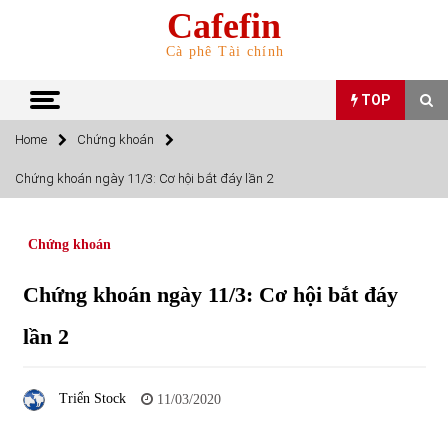
Skip
Cafefin
to
content
Cà phê Tài chính
TOP
Home
Chứng khoán
TOP
Chứng khoán ngày 11/3: Cơ hội bắt đáy lần 2
Top 10 cổ phiếu rẻ nhất TTCK Việt Nam ngày 5/7/2022
05/07/2022
Chứng khoán
Chứng khoán ngày 11/3: Cơ hội bắt đáy
Top 10 mặt hàng Việt Nam nhập khẩu nhiều nhất tháng
5/2022
lần 2
15/06/2022
Top 10 mặt hàng Việt Nam xuất khẩu nhiều nhất tháng
Triển Stock
11/03/2020
5/2022
07/06/2022