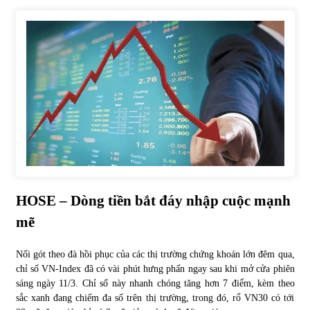
Tự doanh ngày 3.6.2022: CTCK mua ròng 28,7 tỷ đồng
06/06/2022
Top 10 tỷ phú giàu nhất thế giới – Bảng xếp hạng 2022
31/05/2022
Bất ổn từ các cuộc đấu giá đất ở Thanh Hoá
31/05/2022
HOSE –
Dòng tiền bắt đáy nhập cuộc mạnh
Tiền gửi vào ngân hàng tiếp tục tăng mạnh
mẽ
31/05/2022
Nối gót theo đà hồi phục của các thị trường chứng khoán lớn đêm qua,
chỉ số VN-Index đã có vài phút hưng phấn ngay sau khi mở cửa phiên
S&P Ratings cập nhật xếp hạng tín nhiệm của
sáng ngày 11/3. Chỉ số này nhanh chóng tăng hơn 7 điểm, kèm theo
Vietcombank và Eximbank
sắc xanh đang chiếm đa số trên thị trường, trong đó, rổ VN30 có tới
31/05/2022