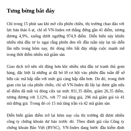
Tưng bừng bắt đáy
Chỉ trong 15 phút sau khi mở cửa phiên chiều, thị trường chao đảo với
lực bán tháo ồ ạt, chỉ số VN-Index rơi thẳng đứng gần 41 điểm, tương
đương 4,9%, xuống dưới ngưỡng 974,9 điểm. Diễn biến này khiến
nhiều nhà đầu tư lo ngại rằng phiên đen tối đầu tuần này lại tái diễn
lần nữa trong hôm nay, thì dòng tiền bắt đáy nhập cuộc mạnh mẽ
trong thời điểm nhiều mã giảm sàn.
Giao dịch trở nên sôi động hơn khi nhiều nhà đầu tư tranh thủ gom
hàng, đặc biệt là những ai đã bỏ lỡ cơ hội vào phiên đầu tuần để sở
hữu các mã hấp dẫn với mức giá càng hấp dẫn hơn. Do đó, trong thời
gian còn lại của phiên chiều, chỉ số VN-Index đã lấy lại được gần nửa
số điểm đã mất và đóng cửa tại mức 811,35 điểm, giảm 26,35 điểm,
tương đương với 3,12%, với 77 mã tăng giá, 296 mã giảm giá và 41
mã đứng giá. Trong đó có 15 mã tăng trần và 42 mã giảm sàn.
Diễn biến giảm điểm trở lại hôm nay của thị trường đã được nhiều
công ty chứng khoán dự báo trước đó. Theo đánh giá của Công ty
chứng khoán Bảo Việt (BVSC), VN-Index đang bước đầu kiểm định