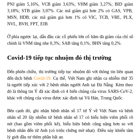
PNJ giảm 5,16%, VCB giảm 3,63%; VHM giảm 3,27%; BID giảm
3,18%; STB giảm 3,07%. Các mã giảm giá hơn 2% có GAS, VPB,
MSN, HDB; các mã giảm giá hơn 1% có VIC, TCB, VRE, PLX,
NVL, BVH, FPT, EIB.
Ở phía ngược lại, dẫn đầu các cổ phiếu lớn cố hãm đà giảm của chỉ số
chính là VNM tăng nhẹ 0,3%; SAB tăng 0,1%; BHN tăng 0,2%.
Covid-19 tiếp tục nhuộm đỏ thị trường
Đến phiên chiều, thị trường tiếp tục nhuộm đỏ với thông tin liên quan
đến dịch bệnh
Covid-19
. Cụ thể, Việt Nam ghi nhận ca nhiễm thứ 35
là người tiếp xúc với 2 bệnh nhân người Anh tại Đà Nẵng. Kèm theo
đó là thông tin Ý đã xác định có 4 biến chủng của virus SARS-CoV-2,
khác với chủng của virus được xác định tại Vũ Hán, Trung Quốc.
Bên cạnh đó, ghi nhận bệnh nhân số 17 từ Ý về Việt Nam và bệnh
nhân số 20 lây nhiễm từ bệnh nhân số 17 có biểu hiện viêm phổi rõ
nét (bao gồm viêm phổi kẽ), biểu hiện bệnh cũng nặng hơn so với
bệnh nhân đến từ Anh (có triệu chứng mờ nhạt). Điều này khiến tâm
lý giới đầu tư thêm phần bất an.