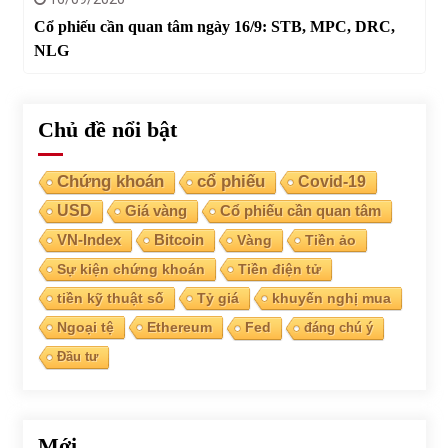
Cổ phiếu cần quan tâm ngày 16/9: STB, MPC, DRC,
NLG
Chủ đề nổi bật
Chứng khoán
cổ phiếu
Covid-19
USD
Giá vàng
Cổ phiếu cần quan tâm
VN-Index
Bitcoin
Vàng
Tiền ảo
Sự kiện chứng khoán
Tiền điện tử
tiền kỹ thuật số
Tỷ giá
khuyến nghị mua
Ngoại tệ
Ethereum
Fed
đáng chú ý
Đầu tư
Mới